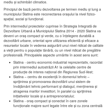
mediu şi schimbări climatice.
Principiul de bază pentru dezvoltarea pe termen mediu şi lung a
municipiului Slatina este reconectarea oraşului la nivel fizico-
spaţial, social şi funcţional.
Prin intermediul proiectelor cuprinse în Strategia Integrată de
Dezvoltare Urbană a Municipiului Slatina 2014 - 2020 Slatina va
deveni un oraş compact şi verde, cu o înţelegere durabilă a
dezvoltării urbane, orientat spre utilizarea eficientă şi eficace a
resurselor locale în vederea asigurării unui nivel ridicat de calitate
a vieţii pentru o populaţie tânără, cu un nivel ridicat de pregătire
profesională. Principalele aspecte urmărite în acest sens sunt:
Slatina - centru economic-industrial reprezentativ, racordat
prin intermediul autostrăzii A1 la celelalte centre de
producţie de interes naţional din Regiunea Sud-Vest;
Slatina – centru de excelenţă în domeniul tehnic –
sprijinirea şi promovarea dezvoltării unui sistem de
învăţământ tehnic performant şi dialogul, menţinerea şi
atragerea marilor investitori, în paralel cu sprijinirea
iniţiativelor locale şi a antreprenoriatului;
Slatina - oraş compact şi conectat în care zonele
funcţionale majore sunt legate între ele şi cu zona centrală