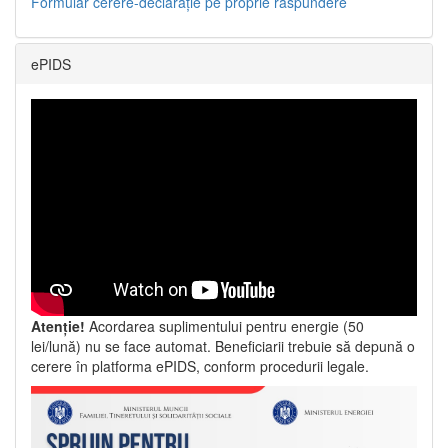
Formular cerere-declarație pe proprie răspundere
ePIDS
Atenție!
Acordarea suplimentului pentru energie (50
lei/lună) nu se face automat. Beneficiarii trebuie să depună o
cerere în platforma ePIDS, conform procedurii legale.