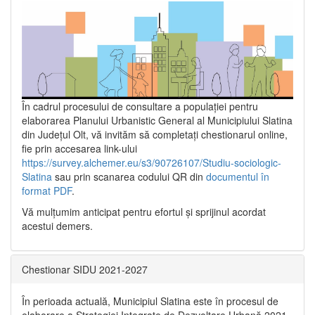
În cadrul procesului de consultare a populaţiei pentru
elaborarea Planului Urbanistic General al Municipiului Slatina
din Județul Olt, vă invităm să completați chestionarul online,
fie prin accesarea link-ului
https://survey.alchemer.eu/s3/90726107/Studiu-sociologic-
Slatina
sau prin scanarea codului QR din
documentul în
format PDF
.
Vă mulţumim anticipat pentru efortul şi sprijinul acordat
acestui demers.
Chestionar SIDU 2021-2027
În perioada actuală, Municipiul Slatina este în procesul de
elaborare a Strategiei Integrate de Dezvoltare Urbană 2021‐