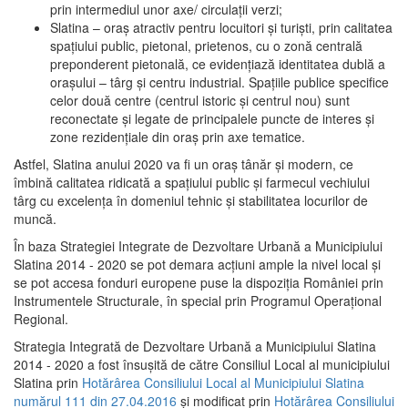
prin intermediul unor axe/ circulații verzi;
Slatina – oraş atractiv pentru locuitori şi turişti, prin calitatea
spaţiului public, pietonal, prietenos, cu o zonă centrală
preponderent pietonală, ce evidenţiază identitatea dublă a
oraşului – târg şi centru industrial. Spaţiile publice specifice
celor două centre (centrul istoric şi centrul nou) sunt
reconectate şi legate de principalele puncte de interes şi
zone rezidenţiale din oraş prin axe tematice.
Astfel, Slatina anului 2020 va fi un oraş tânăr şi modern, ce
îmbină calitatea ridicată a spaţiului public şi farmecul vechiului
târg cu excelenţa în domeniul tehnic şi stabilitatea locurilor de
muncă.
În baza Strategiei Integrate de Dezvoltare Urbană a Municipiului
Slatina 2014 - 2020 se pot demara acţiuni ample la nivel local şi
se pot accesa fonduri europene puse la dispoziţia României prin
Instrumentele Structurale, în special prin Programul Operațional
Regional.
Strategia Integrată de Dezvoltare Urbană a Municipiului Slatina
2014 - 2020 a fost însuşită de către Consiliul Local al municipiului
Slatina prin
Hotărârea Consiliului Local al Municipiului Slatina
numărul 111 din 27.04.2016
și modificat prin
Hotărârea Consiliului