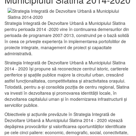
Strategia Integrată de Dezvoltare Urbană a Municipiului Slatina
pentru perioada 2014 -2020 vine în continuarea demersurilor din
perioada de programare 2007-2013, construind pe o bază solidă
în ceea ce priveşte experienţa în implementarea portofoliilor de
proiecte integrate, management de proiect și capacitate
administrativă.
Strategia Integrată de Dezvoltare Urbană a Municipiului Slatina
2014 - 2020 își propune să reconecteze centrul istoric, cartierele
periferice şi spaţiile publice majore la circuitul urban, crescând
astfel funcţionalitatea, competitivitatea şi atractivitatea oraşului.
Totodată, pentru a-şi consolida poziţia de centru regional, Slatina
va investi în dezvoltarea şi promovarea identităţii locale, în
dezvoltarea capitalului uman şi în modernizarea infrastructurii şi
serviciilor publice.
Obiectivele şi acţiunile prevăzute în Strategia Integrată de
Dezvoltare Urbană a Municipiului Slatina 2014 - 2020 vizează
depășirea provocărilor şi valorificarea oportunităţilor identificate
pe cele cinci paliere: economic, demografic, social, conectivitate,