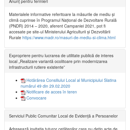
Anunț pentru fermieri
Materialele informative referitoare la măsurile de mediu și
climă cuprinse în Programul Național de Dezvoltare Rurală
(PNDR) 2014 – 2020, aferent Campaniei 2021, pot fi
accesate pe site-ul Ministerului Agriculturii și Dezvoltării
Rurale
https://www.madr.ro/masuri-de-mediu-si-clima.html
Expropriere pentru lucrarea de utilitate publică de interes
local „Realizare variantă ocolitoare prin modernizarea
infrastructurii rutiere existente”
Hotărârea Consiliului Local al Municipiului Slatina
numărul 49 din 29.02.2020
Notificare de acces în teren
Convocare
Serviciul Public Comunitar Local de Evidență a Persoanelor
Adresează invitația tuturor cetățenilor care nu dețin acte de