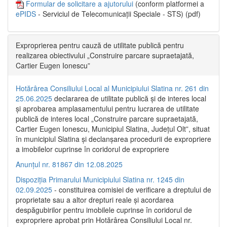
Formular de solicitare a ajutorului
(conform platformei a
ePIDS
- Serviciul de Telecomunicații Speciale - STS) (pdf)
Exproprierea pentru cauză de utilitate publică pentru
realizarea obiectivului „Construire parcare supraetajată,
Cartier Eugen Ionescu”
Hotărârea Consiliului Local al Municipiului Slatina nr. 261 din
25.06.2025
declararea de utilitate publică și de interes local
și aprobarea amplasamentului pentru lucrarea de utilitate
publică de interes local „Construire parcare supraetajată,
Cartier Eugen Ionescu, Municipiul Slatina, Județul Olt”, situat
în municipiul Slatina și declanșarea procedurii de expropriere
a imobilelor cuprinse în coridorul de expropriere
Anunțul nr. 81867 din 12.08.2025
Dispoziția Primarului Municipiului Slatina nr. 1245 din
02.09.2025
- constituirea comisiei de verificare a dreptului de
proprietate sau a altor drepturi reale și acordarea
despăgubirilor pentru imobilele cuprinse în coridorul de
expropriere aprobat prin Hotărârea Consiliului Local nr.