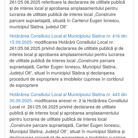
261/25.06.2025 referitoare la declararea de utilitate publică
și de interes local și aprobarea amplasamentului pentru
lucrarea de utilitate publică de interes local „Construire
parcare supraetajată, situată în Cartierul Eugen Ionescu,
municipiul Slatina, județul Olt”
Hotărârea Consiliului Local al Municipiului Slatina nr. 416 din
15.09.2025
- modificarea Hotărârii Consiliului Local nr.
261/25.06.2025 privind declararea de utilitate publică și de
interes local și aprobarea amplasamentului pentru lucrarea
de utilitate publică de interes local „Construire parcare
supraetajată, Cartier Eugen Ionescu, Muncipiul Slatina,
Județul Olt”, situat în municipiul Slatina și declanșarea
procedurii de expropriere a imobilelor cuprinse în coridorul
de expropriere
Hotărârea Consiliului Local al Municipiului Slatina nr. 443 din
30.09.2025
- modificarea anexei nr. 2 la Hotărârea Consiliului
Local nr. 261/25.06.2025 privind declararea de utilitate
publică şi de interes local şi aprobarea amplasamentului
pentru lucrarea de utilitate publică de interes local
„Construire parcare supraetajată, Cartier Eugen Ionescu,
Muncipiul Slatina, Judeţul Olt”, situat în municipiul Slatina şi
declanşarea procedurii de expropriere a imobilelor cuprinse