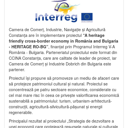
Camera de Comerț, Industrie, Navigație și Agricultură
Constanța are în implementare proiectul
“A heritage
friendly cross-border economy in România and Bulgaria
- HERITAGE RO-BG”
, finanțat prin Programul Interreg V-A
România - Bulgaria. Parteneriatul proiectului este format din
CCINA Constanța, care are calitate de leader de proiect, iar
Camera de Comerț și Industrie Dobrich din Bulgaria este
partener.
Proiectul își propune să promoveze un mediu de afaceri care
să protejeze patrimoniul cultural și natural. Proiectul se
concentrează pe patru sectoare economice, considerate cu
cel mai mare risc în ceea ce privește valorificarea economică
sustenabilă a patrimoniului: turism, urbanism-arhitectură-
construcții, agricultură-silvicultură-pășunat și energii
regenerabile.
Principalul rezultat al proiectului „Strategia de dezvoltare a
unei economii care protejează resursele naturale și culturale