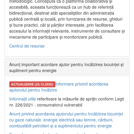
metodologic. Concepută ca o platformă colaborativă și
accesibilă, aceasta funcționează ca un hub de referință
bidirecțional, destinat atât specialiștilor din administrația
publică centrală și locală, prin furnizarea de resurse, ghiduri
și bune practici, cât și părților interesate, prin facilitarea
accesului la informații relevante, instrumente de consultare și
mecanisme de participare și monitorizare publică.
Centrul de resurse
Anunț important acordare ajutor pentru încălzirea locuinței și
supliment pentru energie
Informare privind acordarea
ACTUALIZARE (23.12.2025)
ajutorului pentru încălzire
Informații utile
referitoare la măsurile de sprijin conform Legii
nr. 226/2021 - consumatorul vulnerabil
Anunț privind acordarea ajutorului pentru încălzirea locuinței
cu gaze naturale, energie electrică sau lemne, cărbuni,
combustibili petrolieri și a suplimentului pentru energie