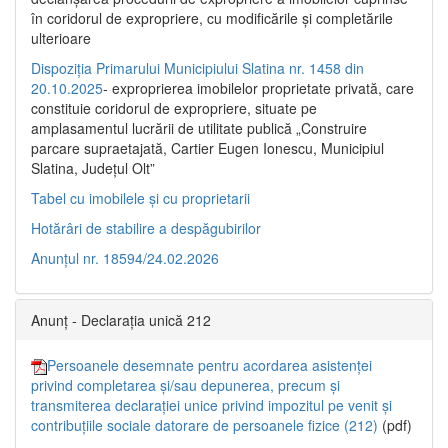
în coridorul de expropriere, cu modificările şi completările
ulterioare
Dispoziția Primarului Municipiului Slatina nr. 1458 din
20.10.2025
- exproprierea imobilelor proprietate privată, care
constituie coridorul de expropriere, situate pe
amplasamentul lucrării de utilitate publică „Construire
parcare supraetajată, Cartier Eugen Ionescu, Municipiul
Slatina, Județul Olt”
Tabel cu imobilele și cu proprietarii
Hotărâri de stabilire a despăgubirilor
Anunțul nr. 18594/24.02.2026
Anunț - Declarația unică 212
Persoanele desemnate pentru acordarea asistenței
privind completarea și/sau depunerea, precum și
transmiterea declarației unice privind impozitul pe venit și
contribuțiile sociale datorare de persoanele fizice (212)
(pdf)