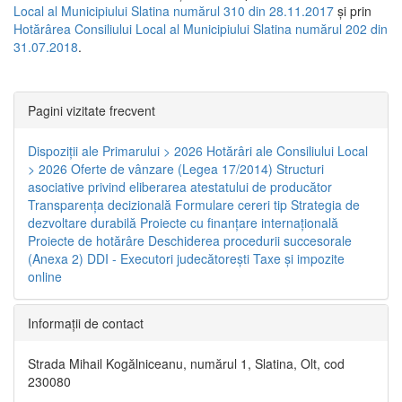
Local al Municipiului Slatina numărul 310 din 28.11.2017
și prin
Hotărârea Consiliului Local al Municipiului Slatina numărul 202 din
31.07.2018
.
Pagini vizitate frecvent
Dispoziţii ale Primarului > 2026
Hotărâri ale Consiliului Local
> 2026
Oferte de vânzare (Legea 17/2014)
Structuri
asociative privind eliberarea atestatului de producător
Transparenţa decizională
Formulare cereri tip
Strategia de
dezvoltare durabilă
Proiecte cu finanţare internaţională
Proiecte de hotărâre
Deschiderea procedurii succesorale
(Anexa 2)
DDI - Executori judecătorești
Taxe şi impozite
online
Informaţii de contact
Strada Mihail Kogălniceanu, numărul 1, Slatina, Olt, cod
230080