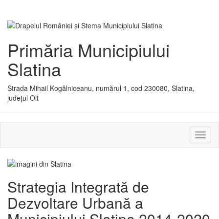
Primăria Municipiului
Slatina
Strada Mihail Kogălniceanu, numărul 1, cod 230080, Slatina,
județul Olt
Activ
sau
dezac
meniu
Strategia Integrată de
Dezvoltare Urbană a
Municipiului Slatina 2014-2020