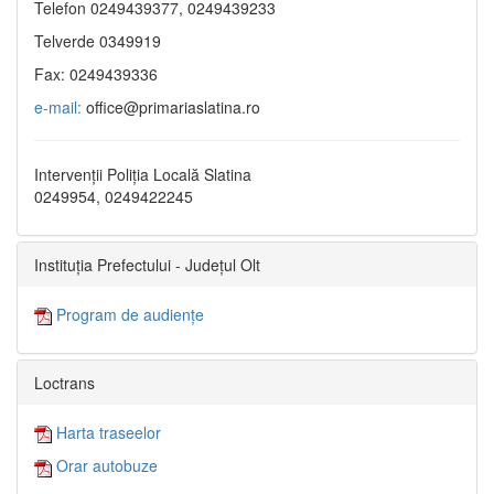
Telefon 0249439377, 0249439233
Telverde 0349919
Fax: 0249439336
e-mail:
office@primariaslatina.ro
Intervenții Poliția Locală Slatina
0249954, 0249422245
Instituția Prefectului - Județul Olt
Program de audiențe
Loctrans
Harta traseelor
Orar autobuze