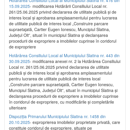
Hotărârea Consiliului Local al Municipiului Slatina nr. 416 din
15.09.2025
- modificarea Hotărârii Consiliului Local nr.
261/25.06.2025 privind declararea de utilitate publică și de
interes local și aprobarea amplasamentului pentru lucrarea
de utilitate publică de interes local „Construire parcare
supraetajată, Cartier Eugen Ionescu, Muncipiul Slatina,
Județul Olt”, situat în municipiul Slatina și declanșarea
procedurii de expropriere a imobilelor cuprinse în coridorul
de expropriere
Hotărârea Consiliului Local al Municipiului Slatina nr. 443 din
30.09.2025
- modificarea anexei nr. 2 la Hotărârea Consiliului
Local nr. 261/25.06.2025 privind declararea de utilitate
publică şi de interes local şi aprobarea amplasamentului
pentru lucrarea de utilitate publică de interes local
„Construire parcare supraetajată, Cartier Eugen Ionescu,
Muncipiul Slatina, Judeţul Olt”, situat în municipiul Slatina şi
declanşarea procedurii de expropriere a imobilelor cuprinse
în coridorul de expropriere, cu modificările şi completările
ulterioare
Dispoziția Primarului Municipiului Slatina nr. 1458 din
20.10.2025
- exproprierea imobilelor proprietate privată, care
constituie coridorul de expropriere, situate pe