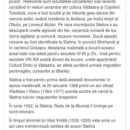
prund . Relevante sunt rezultatele cercetărilor mai recente
constând în resturi ceramice din cultura Vădastra şi Coţofeni.
Totodată, zona a fost locuită şi de triburile geto-dacice din
ramura acilor, având rezidenţa la Acidava, pe malul drept al
Oltului, pe Limesul Alutan. Pe raza municipiului Slatina s-au
descoperit unelte agricole din fier, ceramică romană de lux
(terra sigillata) şi comună, tezaure monetare. Două aşezări
romane au fost identificate la Slatina, în punctul Strehareţi şi
în cartierul Cireaşov. Atestarea materială a locuirii acestui
areal este mai slabă pentru secolele IV-VII p.Ch., însă pentru
secolele VIII-XIII există dovezi de locuire, unele aparţinând
Culturii Dridu şi Vădastra, iar altele purtând urmele migraţiilor
pecenegilor, cumanilor şi tătarilor.
Slatina a fost pentru prima dată atestată documentar în
epoca medievală, la 20 ianuarie 1368 printr-un act oficial:
Vladislav I Vlaicu (1364-1377) acorda scutire de vamă la
Slatina tuturor negustorilor braşoveni.
În iunie 1522, la Slatina, Radu de la Afumaţi îi învinge pe
turcii otomani.
În timpul domniei lui Vlad Vintilă (1532-1535) este emis un
act care menţionează cetatea de scaun Slatina