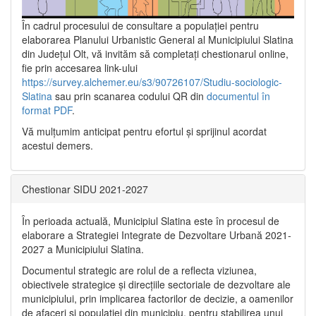
În cadrul procesului de consultare a populaţiei pentru
elaborarea Planului Urbanistic General al Municipiului Slatina
din Județul Olt, vă invităm să completați chestionarul online,
fie prin accesarea link-ului
https://survey.alchemer.eu/s3/90726107/Studiu-sociologic-
Slatina
sau prin scanarea codului QR din
documentul în
format PDF
.
Vă mulţumim anticipat pentru efortul şi sprijinul acordat
acestui demers.
Chestionar SIDU 2021-2027
În perioada actuală, Municipiul Slatina este în procesul de
elaborare a Strategiei Integrate de Dezvoltare Urbană 2021‐
2027 a Municipiului Slatina.
Documentul strategic are rolul de a reflecta viziunea,
obiectivele strategice și direcțiile sectoriale de dezvoltare ale
municipiului, prin implicarea factorilor de decizie, a oamenilor
de afaceri și populației din municipiu, pentru stabilirea unui