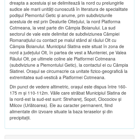
dreapta a acestuia şi se delimitează la nord cu prelungirile
sudice ale marii unităţi cunoscută în literatura de specialitate
podişul Piemontul Getic şi anume, prin subdiviziunile
acestuia de est prin Dealurile Olteţului, la nord Platforma
Cotmeana, la vest parte din Câmpia Boianului. La sud
sectorul de vale este delimitat de subdiviziunea Câmpiei
Romanaţiului cu contact pe malul stând al râului Olt cu
Câmpia Boianului. Municipiul Slatina este situat în zona de
nord a judeţului Olt, în partea de vest a Munteniei, pe Valea
Râului Olt, pe ultimele coline ale Platformei Cotmeana
(subdiviziune a Piemontului Getic), la contactul ei cu Câmpia
Slatinei. Oraşul se circumscrie ca unitate fizico-geografică la
extremitatea sud-vestică a Platformei Cotmeana.
Din punct de vedere altimetric, oraşul este dispus între 160-
175 m şi 110-112m. Văile care străbat Municipiul Slatina de
la nord-est la sud-est sunt: Strehareţ, Sopot, Clocociov şi
Milcov (Urlătoarea). Ele au caracter permanent, fiind
alimentate din izvoare situate la baza teraselor şi din
precipitaţii.