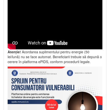
Atenție!
Acordarea suplimentului pentru energie (50
lei/lună) nu se face automat. Beneficiarii trebuie să depună o
cerere în platforma ePIDS, conform procedurii legale.