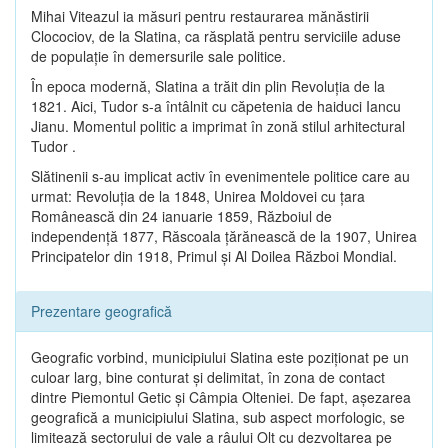
Mihai Viteazul ia măsuri pentru restaurarea mănăstirii
Clocociov, de la Slatina, ca răsplată pentru serviciile aduse
de populaţie în demersurile sale politice.
În epoca modernă, Slatina a trăit din plin Revoluţia de la
1821. Aici, Tudor s-a întâlnit cu căpetenia de haiduci Iancu
Jianu. Momentul politic a imprimat în zonă stilul arhitectural
Tudor .
Slătinenii s-au implicat activ în evenimentele politice care au
urmat: Revoluţia de la 1848, Unirea Moldovei cu ţara
Românească din 24 ianuarie 1859, Războiul de
independenţă 1877, Răscoala ţărănească de la 1907, Unirea
Principatelor din 1918, Primul şi Al Doilea Război Mondial.
Prezentare geografică
Geografic vorbind, municipiului Slatina este poziţionat pe un
culoar larg, bine conturat şi delimitat, în zona de contact
dintre Piemontul Getic şi Câmpia Olteniei. De fapt, aşezarea
geografică a municipiului Slatina, sub aspect morfologic, se
limitează sectorului de vale a râului Olt cu dezvoltarea pe