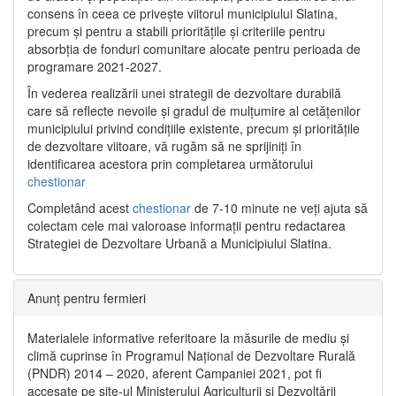
consens în ceea ce privește viitorul municipiului Slatina,
precum și pentru a stabili prioritățile și criteriile pentru
absorbția de fonduri comunitare alocate pentru perioada de
programare 2021-2027.
În vederea realizării unei strategii de dezvoltare durabilă
care să reflecte nevoile și gradul de mulțumire al cetățenilor
municipiului privind condițiile existente, precum și prioritățile
de dezvoltare viitoare, vă rugăm să ne sprijiniți în
identificarea acestora prin completarea următorului
chestionar
Completând acest
chestionar
de 7-10 minute ne veți ajuta să
colectam cele mai valoroase informații pentru redactarea
Strategiei de Dezvoltare Urbană a Municipiului Slatina.
Anunț pentru fermieri
Materialele informative referitoare la măsurile de mediu și
climă cuprinse în Programul Național de Dezvoltare Rurală
(PNDR) 2014 – 2020, aferent Campaniei 2021, pot fi
accesate pe site-ul Ministerului Agriculturii și Dezvoltării