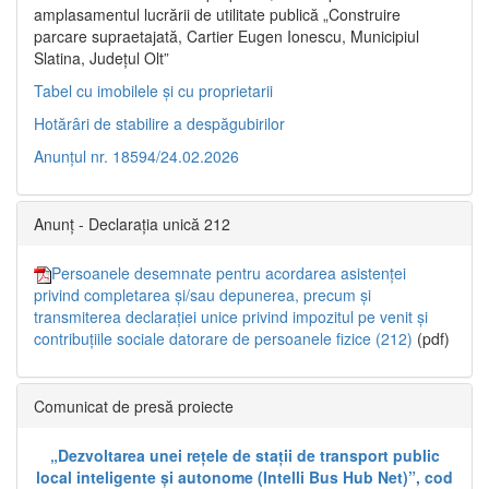
amplasamentul lucrării de utilitate publică „Construire
parcare supraetajată, Cartier Eugen Ionescu, Municipiul
Slatina, Județul Olt”
Tabel cu imobilele și cu proprietarii
Hotărâri de stabilire a despăgubirilor
Anunțul nr. 18594/24.02.2026
Anunț - Declarația unică 212
Persoanele desemnate pentru acordarea asistenței
privind completarea și/sau depunerea, precum și
transmiterea declarației unice privind impozitul pe venit și
contribuțiile sociale datorare de persoanele fizice (212)
(pdf)
Comunicat de presă proiecte
„Dezvoltarea unei rețele de stații de transport public
local inteligente și autonome (Intelli Bus Hub Net)”, cod