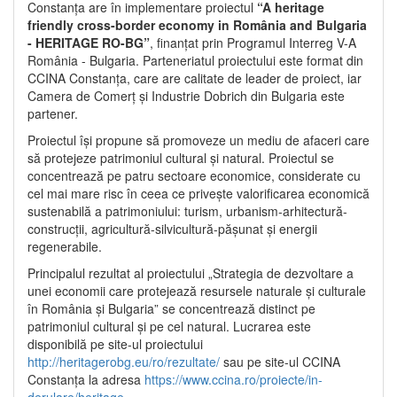
Constanța are în implementare proiectul
“A heritage
friendly cross-border economy in România and Bulgaria
- HERITAGE RO-BG”
, finanțat prin Programul Interreg V-A
România - Bulgaria. Parteneriatul proiectului este format din
CCINA Constanța, care are calitate de leader de proiect, iar
Camera de Comerț și Industrie Dobrich din Bulgaria este
partener.
Proiectul își propune să promoveze un mediu de afaceri care
să protejeze patrimoniul cultural și natural. Proiectul se
concentrează pe patru sectoare economice, considerate cu
cel mai mare risc în ceea ce privește valorificarea economică
sustenabilă a patrimoniului: turism, urbanism-arhitectură-
construcții, agricultură-silvicultură-pășunat și energii
regenerabile.
Principalul rezultat al proiectului „Strategia de dezvoltare a
unei economii care protejează resursele naturale și culturale
în România și Bulgaria” se concentrează distinct pe
patrimoniul cultural și pe cel natural. Lucrarea este
disponibilă pe site-ul proiectului
http://heritagerobg.eu/ro/rezultate/
sau pe site-ul CCINA
Constanța la adresa
https://www.ccina.ro/proiecte/in-
derulare/heritage
.