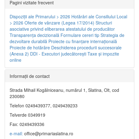
Pagini vizitate frecvent
Dispoziţii ale Primarului > 2026
Hotărâri ale Consiliului Local
> 2026
Oferte de vânzare (Legea 17/2014)
Structuri
asociative privind eliberarea atestatului de producător
Transparenţa decizională
Formulare cereri tip
Strategia de
dezvoltare durabilă
Proiecte cu finanţare internaţională
Proiecte de hotărâre
Deschiderea procedurii succesorale
(Anexa 2)
DDI - Executori judecătorești
Taxe şi impozite
online
Informaţii de contact
Strada Mihail Kogălniceanu, numărul 1, Slatina, Olt, cod
230080
Telefon 0249439377, 0249439233
Telverde 0349919
Fax: 0249439336
e-mail:
office@primariaslatina.ro