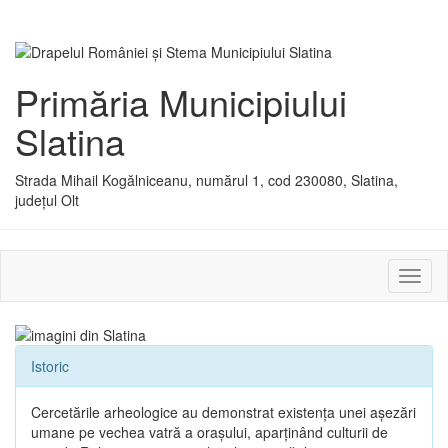
Primăria Municipiului
Slatina
Strada Mihail Kogălniceanu, numărul 1, cod 230080, Slatina,
județul Olt
Activ
sau
dezac
meniu
Istoric
Cercetările arheologice au demonstrat existenţa unei aşezări
umane pe vechea vatră a oraşului, aparţinând culturii de