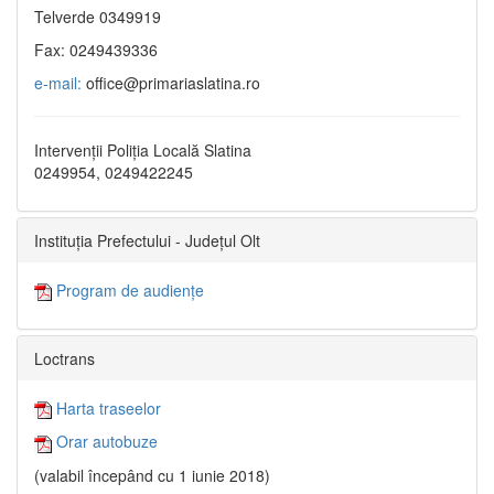
Telverde 0349919
Fax: 0249439336
e-mail:
office@primariaslatina.ro
Intervenții Poliția Locală Slatina
0249954, 0249422245
Instituția Prefectului - Județul Olt
Program de audiențe
Loctrans
Harta traseelor
Orar autobuze
(valabil începând cu 1 iunie 2018)