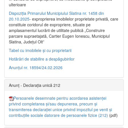
ulterioare
Dispoziția Primarului Municipiului Slatina nr. 1458 din
20.10.2025
- exproprierea imobilelor proprietate privată, care
constituie coridorul de expropriere, situate pe
amplasamentul lucrării de utilitate publică „Construire
parcare supraetajată, Cartier Eugen Ionescu, Municipiul
Slatina, Județul Olt”
Tabel cu imobilele și cu proprietarii
Hotărâri de stabilire a despăgubirilor
Anunțul nr. 18594/24.02.2026
Anunț - Declarația unică 212
Persoanele desemnate pentru acordarea asistenței
privind completarea și/sau depunerea, precum și
transmiterea declarației unice privind impozitul pe venit și
contribuțiile sociale datorare de persoanele fizice (212)
(pdf)