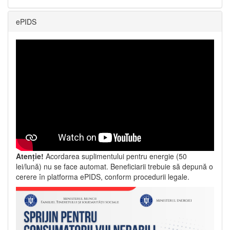
ePIDS
Atenție!
Acordarea suplimentului pentru energie (50
lei/lună) nu se face automat. Beneficiarii trebuie să depună o
cerere în platforma ePIDS, conform procedurii legale.