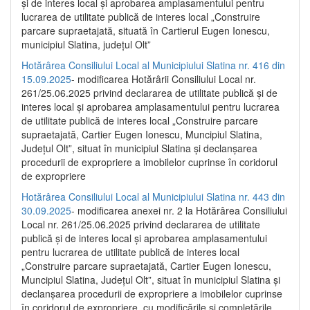
și de interes local și aprobarea amplasamentului pentru
lucrarea de utilitate publică de interes local „Construire
parcare supraetajată, situată în Cartierul Eugen Ionescu,
municipiul Slatina, județul Olt”
Hotărârea Consiliului Local al Municipiului Slatina nr. 416 din
15.09.2025
- modificarea Hotărârii Consiliului Local nr.
261/25.06.2025 privind declararea de utilitate publică și de
interes local și aprobarea amplasamentului pentru lucrarea
de utilitate publică de interes local „Construire parcare
supraetajată, Cartier Eugen Ionescu, Muncipiul Slatina,
Județul Olt”, situat în municipiul Slatina și declanșarea
procedurii de expropriere a imobilelor cuprinse în coridorul
de expropriere
Hotărârea Consiliului Local al Municipiului Slatina nr. 443 din
30.09.2025
- modificarea anexei nr. 2 la Hotărârea Consiliului
Local nr. 261/25.06.2025 privind declararea de utilitate
publică şi de interes local şi aprobarea amplasamentului
pentru lucrarea de utilitate publică de interes local
„Construire parcare supraetajată, Cartier Eugen Ionescu,
Muncipiul Slatina, Judeţul Olt”, situat în municipiul Slatina şi
declanşarea procedurii de expropriere a imobilelor cuprinse
în coridorul de expropriere, cu modificările şi completările