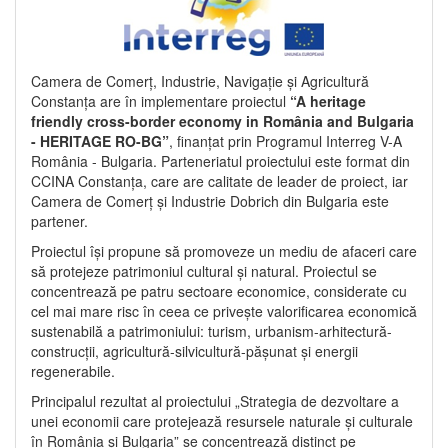
Camera de Comerț, Industrie, Navigație și Agricultură
Constanța are în implementare proiectul
“A heritage
friendly cross-border economy in România and Bulgaria
- HERITAGE RO-BG”
, finanțat prin Programul Interreg V-A
România - Bulgaria. Parteneriatul proiectului este format din
CCINA Constanța, care are calitate de leader de proiect, iar
Camera de Comerț și Industrie Dobrich din Bulgaria este
partener.
Proiectul își propune să promoveze un mediu de afaceri care
să protejeze patrimoniul cultural și natural. Proiectul se
concentrează pe patru sectoare economice, considerate cu
cel mai mare risc în ceea ce privește valorificarea economică
sustenabilă a patrimoniului: turism, urbanism-arhitectură-
construcții, agricultură-silvicultură-pășunat și energii
regenerabile.
Principalul rezultat al proiectului „Strategia de dezvoltare a
unei economii care protejează resursele naturale și culturale
în România și Bulgaria” se concentrează distinct pe