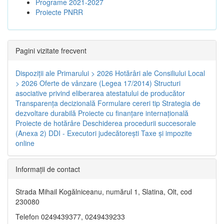
Programe 2021-2027
Proiecte PNRR
Pagini vizitate frecvent
Dispoziţii ale Primarului > 2026
Hotărâri ale Consiliului Local
> 2026
Oferte de vânzare (Legea 17/2014)
Structuri
asociative privind eliberarea atestatului de producător
Transparenţa decizională
Formulare cereri tip
Strategia de
dezvoltare durabilă
Proiecte cu finanţare internaţională
Proiecte de hotărâre
Deschiderea procedurii succesorale
(Anexa 2)
DDI - Executori judecătorești
Taxe şi impozite
online
Informaţii de contact
Strada Mihail Kogălniceanu, numărul 1, Slatina, Olt, cod
230080
Telefon 0249439377, 0249439233