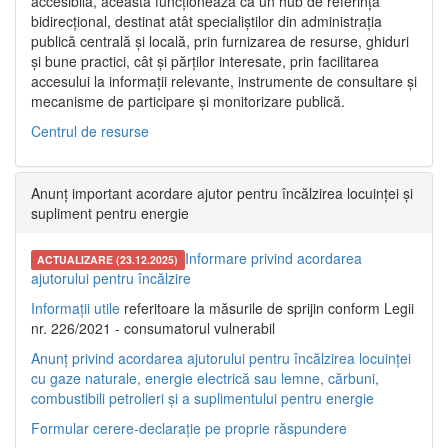
accesibilă, aceasta funcționează ca un hub de referință
bidirecțional, destinat atât specialiștilor din administrația
publică centrală și locală, prin furnizarea de resurse, ghiduri
și bune practici, cât și părților interesate, prin facilitarea
accesului la informații relevante, instrumente de consultare și
mecanisme de participare și monitorizare publică.
Centrul de resurse
Anunț important acordare ajutor pentru încălzirea locuinței și
supliment pentru energie
Informare privind acordarea
ACTUALIZARE (23.12.2025)
ajutorului pentru încălzire
Informații utile
referitoare la măsurile de sprijin conform Legii
nr. 226/2021 - consumatorul vulnerabil
Anunț privind acordarea ajutorului pentru încălzirea locuinței
cu gaze naturale, energie electrică sau lemne, cărbuni,
combustibili petrolieri și a suplimentului pentru energie
Formular cerere-declarație pe proprie răspundere