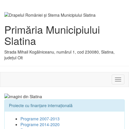
Primăria Municipiului
Slatina
Strada Mihail Kogălniceanu, numărul 1, cod 230080, Slatina,
județul Olt
Activ
sau
dezac
meniu
Proiecte cu finanţare internaţională
Programe 2007-2013
Programe 2014-2020