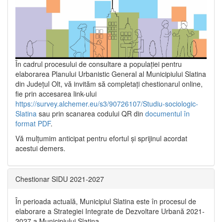
În cadrul procesului de consultare a populaţiei pentru
elaborarea Planului Urbanistic General al Municipiului Slatina
din Județul Olt, vă invităm să completați chestionarul online,
fie prin accesarea link-ului
https://survey.alchemer.eu/s3/90726107/Studiu-sociologic-
Slatina
sau prin scanarea codului QR din
documentul în
format PDF
.
Vă mulţumim anticipat pentru efortul şi sprijinul acordat
acestui demers.
Chestionar SIDU 2021-2027
În perioada actuală, Municipiul Slatina este în procesul de
elaborare a Strategiei Integrate de Dezvoltare Urbană 2021‐
2027 a Municipiului Slatina.