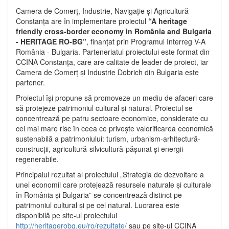
Camera de Comerț, Industrie, Navigație și Agricultură
Constanța are în implementare proiectul
“A heritage
friendly cross-border economy in România and Bulgaria
- HERITAGE RO-BG”
, finanțat prin Programul Interreg V-A
România - Bulgaria. Parteneriatul proiectului este format din
CCINA Constanța, care are calitate de leader de proiect, iar
Camera de Comerț și Industrie Dobrich din Bulgaria este
partener.
Proiectul își propune să promoveze un mediu de afaceri care
să protejeze patrimoniul cultural și natural. Proiectul se
concentrează pe patru sectoare economice, considerate cu
cel mai mare risc în ceea ce privește valorificarea economică
sustenabilă a patrimoniului: turism, urbanism-arhitectură-
construcții, agricultură-silvicultură-pășunat și energii
regenerabile.
Principalul rezultat al proiectului „Strategia de dezvoltare a
unei economii care protejează resursele naturale și culturale
în România și Bulgaria” se concentrează distinct pe
patrimoniul cultural și pe cel natural. Lucrarea este
disponibilă pe site-ul proiectului
http://heritagerobg.eu/ro/rezultate/
sau pe site-ul CCINA