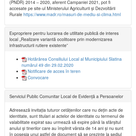
(PNDR) 2014 – 2020, aferent Campaniei 2021, pot fi
accesate pe site-ul Ministerului Agriculturii și Dezvoltării
Rurale
https://www.madr.ro/masuri-de-mediu-si-clima.html
Expropriere pentru lucrarea de utilitate publică de interes
local „Realizare variantă ocolitoare prin modernizarea
infrastructurii rutiere existente”
Hotărârea Consiliului Local al Municipiului Slatina
numărul 49 din 29.02.2020
Notificare de acces în teren
Convocare
Serviciul Public Comunitar Local de Evidență a Persoanelor
Adresează invitația tuturor cetățenilor care nu dețin acte de
identitate, sunt titulari ai actelor de identitate cu termenul de
valabilitate expirat sau urmează să expire până la sfârșitul
anului și tinerilor care au împlinit vârsta de 14 ani și nu sunt
în posesia unui astfel de document să se prezinte la sediul