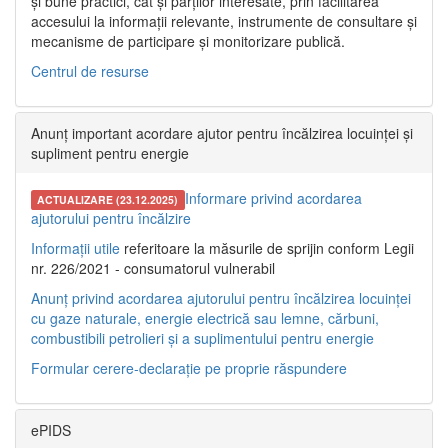
și bune practici, cât și părților interesate, prin facilitarea
accesului la informații relevante, instrumente de consultare și
mecanisme de participare și monitorizare publică.
Centrul de resurse
Anunț important acordare ajutor pentru încălzirea locuinței și
supliment pentru energie
Informare privind acordarea
ACTUALIZARE (23.12.2025)
ajutorului pentru încălzire
Informații utile
referitoare la măsurile de sprijin conform Legii
nr. 226/2021 - consumatorul vulnerabil
Anunț privind acordarea ajutorului pentru încălzirea locuinței
cu gaze naturale, energie electrică sau lemne, cărbuni,
combustibili petrolieri și a suplimentului pentru energie
Formular cerere-declarație pe proprie răspundere
ePIDS