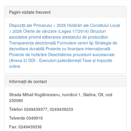
Pagini vizitate frecvent
Dispoziţii ale Primarului > 2026
Hotărâri ale Consiliului Local
> 2026
Oferte de vânzare (Legea 17/2014)
Structuri
asociative privind eliberarea atestatului de producător
Transparenţa decizională
Formulare cereri tip
Strategia de
dezvoltare durabilă
Proiecte cu finanţare internaţională
Proiecte de hotărâre
Deschiderea procedurii succesorale
(Anexa 2)
DDI - Executori judecătorești
Taxe şi impozite
online
Informaţii de contact
Strada Mihail Kogălniceanu, numărul 1, Slatina, Olt, cod
230080
Telefon 0249439377, 0249439233
Telverde 0349919
Fax: 0249439336