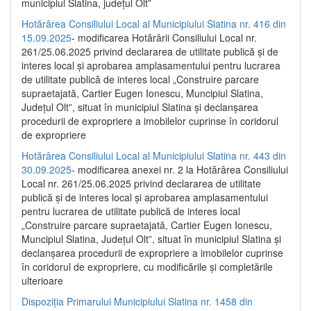
municipiul Slatina, județul Olt”
Hotărârea Consiliului Local al Municipiului Slatina nr. 416 din
15.09.2025
- modificarea Hotărârii Consiliului Local nr.
261/25.06.2025 privind declararea de utilitate publică și de
interes local și aprobarea amplasamentului pentru lucrarea
de utilitate publică de interes local „Construire parcare
supraetajată, Cartier Eugen Ionescu, Muncipiul Slatina,
Județul Olt”, situat în municipiul Slatina și declanșarea
procedurii de expropriere a imobilelor cuprinse în coridorul
de expropriere
Hotărârea Consiliului Local al Municipiului Slatina nr. 443 din
30.09.2025
- modificarea anexei nr. 2 la Hotărârea Consiliului
Local nr. 261/25.06.2025 privind declararea de utilitate
publică şi de interes local şi aprobarea amplasamentului
pentru lucrarea de utilitate publică de interes local
„Construire parcare supraetajată, Cartier Eugen Ionescu,
Muncipiul Slatina, Judeţul Olt”, situat în municipiul Slatina şi
declanşarea procedurii de expropriere a imobilelor cuprinse
în coridorul de expropriere, cu modificările şi completările
ulterioare
Dispoziția Primarului Municipiului Slatina nr. 1458 din