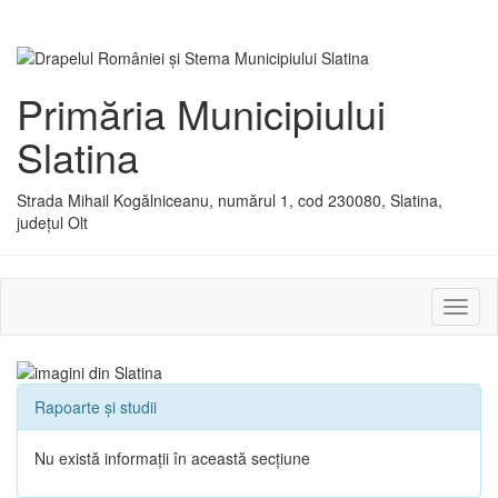
Primăria Municipiului
Slatina
Strada Mihail Kogălniceanu, numărul 1, cod 230080, Slatina,
județul Olt
Activ
sau
dezac
meniu
Rapoarte și studii
Nu există informații în această secțiune