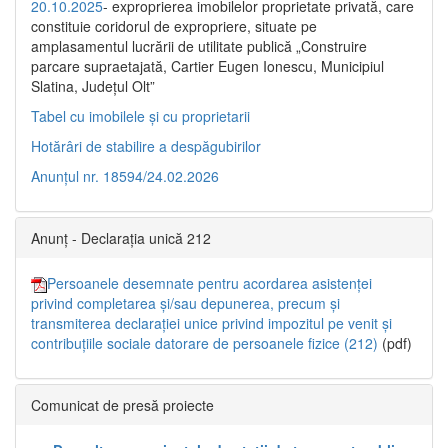
20.10.2025
- exproprierea imobilelor proprietate privată, care
constituie coridorul de expropriere, situate pe
amplasamentul lucrării de utilitate publică „Construire
parcare supraetajată, Cartier Eugen Ionescu, Municipiul
Slatina, Județul Olt”
Tabel cu imobilele și cu proprietarii
Hotărâri de stabilire a despăgubirilor
Anunțul nr. 18594/24.02.2026
Anunț - Declarația unică 212
Persoanele desemnate pentru acordarea asistenței
privind completarea și/sau depunerea, precum și
transmiterea declarației unice privind impozitul pe venit și
contribuțiile sociale datorare de persoanele fizice (212)
(pdf)
Comunicat de presă proiecte