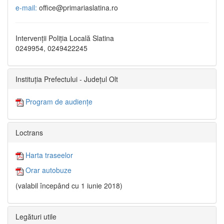
e-mail:
office@primariaslatina.ro
Intervenții Poliția Locală Slatina
0249954, 0249422245
Instituția Prefectului - Județul Olt
Program de audiențe
Loctrans
Harta traseelor
Orar autobuze
(valabil începând cu 1 iunie 2018)
Legături utile