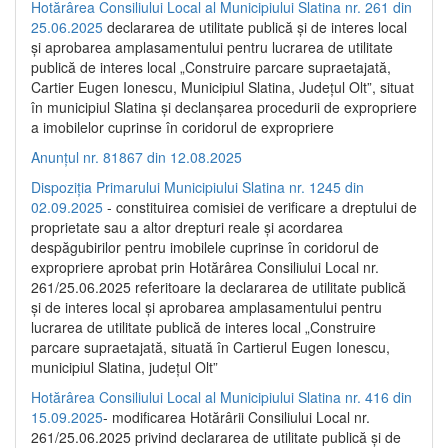
Hotărârea Consiliului Local al Municipiului Slatina nr. 261 din
25.06.2025
declararea de utilitate publică și de interes local
și aprobarea amplasamentului pentru lucrarea de utilitate
publică de interes local „Construire parcare supraetajată,
Cartier Eugen Ionescu, Municipiul Slatina, Județul Olt”, situat
în municipiul Slatina și declanșarea procedurii de expropriere
a imobilelor cuprinse în coridorul de expropriere
Anunțul nr. 81867 din 12.08.2025
Dispoziția Primarului Municipiului Slatina nr. 1245 din
02.09.2025
- constituirea comisiei de verificare a dreptului de
proprietate sau a altor drepturi reale și acordarea
despăgubirilor pentru imobilele cuprinse în coridorul de
expropriere aprobat prin Hotărârea Consiliului Local nr.
261/25.06.2025 referitoare la declararea de utilitate publică
și de interes local și aprobarea amplasamentului pentru
lucrarea de utilitate publică de interes local „Construire
parcare supraetajată, situată în Cartierul Eugen Ionescu,
municipiul Slatina, județul Olt”
Hotărârea Consiliului Local al Municipiului Slatina nr. 416 din
15.09.2025
- modificarea Hotărârii Consiliului Local nr.
261/25.06.2025 privind declararea de utilitate publică și de