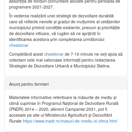
absorbția de fonduri comunitare alocate pentru perioada de
programare 2021-2027.
În vederea realizării unei strategii de dezvoltare durabilă
care să reflecte nevoile și gradul de mulțumire al cetățenilor
municipiului privind condițiile existente, precum și prioritățile
de dezvoltare viitoare, vă rugăm să ne sprijiniți în
identificarea acestora prin completarea următorului
chestionar
Completând acest
chestionar
de 7-10 minute ne veți ajuta să
colectam cele mai valoroase informații pentru redactarea
Strategiei de Dezvoltare Urbană a Municipiului Slatina.
Anunț pentru fermieri
Materialele informative referitoare la măsurile de mediu și
climă cuprinse în Programul Național de Dezvoltare Rurală
(PNDR) 2014 – 2020, aferent Campaniei 2021, pot fi
accesate pe site-ul Ministerului Agriculturii și Dezvoltării
Rurale
https://www.madr.ro/masuri-de-mediu-si-clima.html