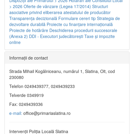
Dispoziţii ale Primarului > 2026
Hotărâri ale Consiliului Local
> 2026
Oferte de vânzare (Legea 17/2014)
Structuri
asociative privind eliberarea atestatului de producător
Transparenţa decizională
Formulare cereri tip
Strategia de
dezvoltare durabilă
Proiecte cu finanţare internaţională
Proiecte de hotărâre
Deschiderea procedurii succesorale
(Anexa 2)
DDI - Executori judecătorești
Taxe şi impozite
online
Informaţii de contact
Strada Mihail Kogălniceanu, numărul 1, Slatina, Olt, cod
230080
Telefon 0249439377, 0249439233
Telverde 0349919
Fax: 0249439336
e-mail:
office@primariaslatina.ro
Intervenții Poliția Locală Slatina