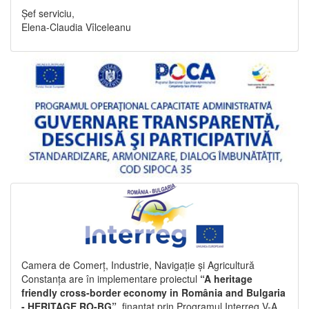
Șef serviciu,
Elena-Claudia Vîlceleanu
Camera de Comerț, Industrie, Navigație și Agricultură
Constanța are în implementare proiectul
“A heritage
friendly cross-border economy in România and Bulgaria
- HERITAGE RO-BG”
, finanțat prin Programul Interreg V-A