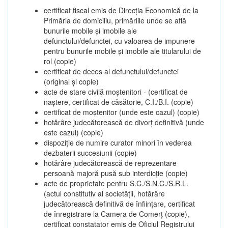
certificat fiscal emis de Direcția Economică de la
Primăria de domiciliu, primăriile unde se află
bunurile mobile și imobile ale
defunctului/defunctei, cu valoarea de impunere
pentru bunurile mobile și imobile ale titularului de
rol (copie)
certificat de deces al defunctului/defunctei
(original și copie)
acte de stare civilă moștenitori - (certificat de
naștere, certificat de căsătorie, C.I./B.I. (copie)
certificat de moștenitor (unde este cazul) (copie)
hotărâre judecătorească de divorț definitivă (unde
este cazul) (copie)
dispoziție de numire curator minori în vederea
dezbaterii succesiunii (copie)
hotărâre judecătorească de reprezentare
persoană majoră pusă sub interdicție (copie)
acte de proprietate pentru S.C./S.N.C./S.R.L.
(actul constitutiv al societății, hotărâre
judecătorească definitivă de înființare, certificat
de înregistrare la Camera de Comerț (copie),
certificat constatator emis de Oficiul Registrului