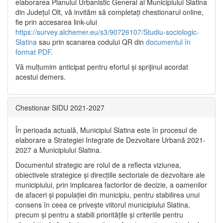
elaborarea Planului Urbanistic General al Municipiului Slatina
din Județul Olt, vă invităm să completați chestionarul online,
fie prin accesarea link-ului
https://survey.alchemer.eu/s3/90726107/Studiu-sociologic-
Slatina
sau prin scanarea codului QR din
documentul în
format PDF
.
Vă mulţumim anticipat pentru efortul şi sprijinul acordat
acestui demers.
Chestionar SIDU 2021-2027
În perioada actuală, Municipiul Slatina este în procesul de
elaborare a Strategiei Integrate de Dezvoltare Urbană 2021‐
2027 a Municipiului Slatina.
Documentul strategic are rolul de a reflecta viziunea,
obiectivele strategice și direcțiile sectoriale de dezvoltare ale
municipiului, prin implicarea factorilor de decizie, a oamenilor
de afaceri și populației din municipiu, pentru stabilirea unui
consens în ceea ce privește viitorul municipiului Slatina,
precum și pentru a stabili prioritățile și criteriile pentru