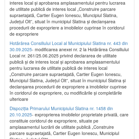
interes local și aprobarea amplasamentului pentru lucrarea
de utilitate publică de interes local „Construire parcare
supraetajată, Cartier Eugen Ionescu, Muncipiul Slatina,
Județul Olt”, situat în municipiul Slatina și declanșarea
procedurii de expropriere a imobilelor cuprinse în coridorul
de expropriere
Hotărârea Consiliului Local al Municipiului Slatina nr. 443 din
30.09.2025
- modificarea anexei nr. 2 la Hotărârea Consiliului
Local nr. 261/25.06.2025 privind declararea de utilitate
publică şi de interes local şi aprobarea amplasamentului
pentru lucrarea de utilitate publică de interes local
„Construire parcare supraetajată, Cartier Eugen Ionescu,
Muncipiul Slatina, Judeţul Olt”, situat în municipiul Slatina şi
declanşarea procedurii de expropriere a imobilelor cuprinse
în coridorul de expropriere, cu modificările şi completările
ulterioare
Dispoziția Primarului Municipiului Slatina nr. 1458 din
20.10.2025
- exproprierea imobilelor proprietate privată, care
constituie coridorul de expropriere, situate pe
amplasamentul lucrării de utilitate publică „Construire
parcare supraetajată, Cartier Eugen Ionescu, Municipiul