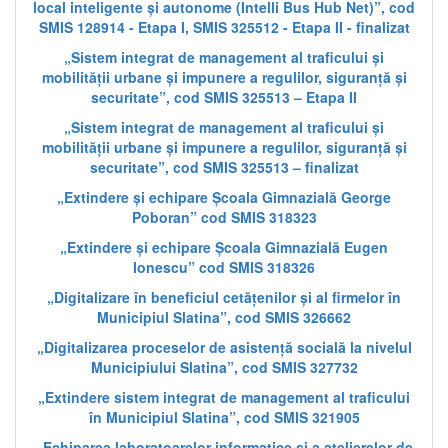
local inteligente și autonome (Intelli Bus Hub Net)”, cod
SMIS 128914 - Etapa I, SMIS 325512 - Etapa II - finalizat
„Sistem integrat de management al traficului și
mobilității urbane și impunere a regulilor, siguranță și
securitate”, cod SMIS 325513 – Etapa II
„Sistem integrat de management al traficului și
mobilității urbane și impunere a regulilor, siguranță și
securitate”, cod SMIS 325513 – finalizat
„Extindere și echipare Școala Gimnazială George
Poboran” cod SMIS 318323
„Extindere și echipare Școala Gimnazială Eugen
Ionescu” cod SMIS 318326
„Digitalizare în beneficiul cetățenilor și al firmelor în
Municipiul Slatina”, cod SMIS 326662
„Digitalizarea proceselor de asistență socială la nivelul
Municipiului Slatina”, cod SMIS 327732
„Extindere sistem integrat de management al traficului
în Municipiul Slatina”, cod SMIS 321905
„Echiparea laboratoarelor informatice și a atelierelor de