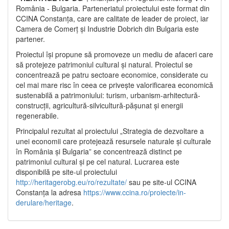
România - Bulgaria. Parteneriatul proiectului este format din
CCINA Constanța, care are calitate de leader de proiect, iar
Camera de Comerț și Industrie Dobrich din Bulgaria este
partener.
Proiectul își propune să promoveze un mediu de afaceri care
să protejeze patrimoniul cultural și natural. Proiectul se
concentrează pe patru sectoare economice, considerate cu
cel mai mare risc în ceea ce privește valorificarea economică
sustenabilă a patrimoniului: turism, urbanism-arhitectură-
construcții, agricultură-silvicultură-pășunat și energii
regenerabile.
Principalul rezultat al proiectului „Strategia de dezvoltare a
unei economii care protejează resursele naturale și culturale
în România și Bulgaria” se concentrează distinct pe
patrimoniul cultural și pe cel natural. Lucrarea este
disponibilă pe site-ul proiectului
http://heritagerobg.eu/ro/rezultate/
sau pe site-ul CCINA
Constanța la adresa
https://www.ccina.ro/proiecte/in-
derulare/heritage
.