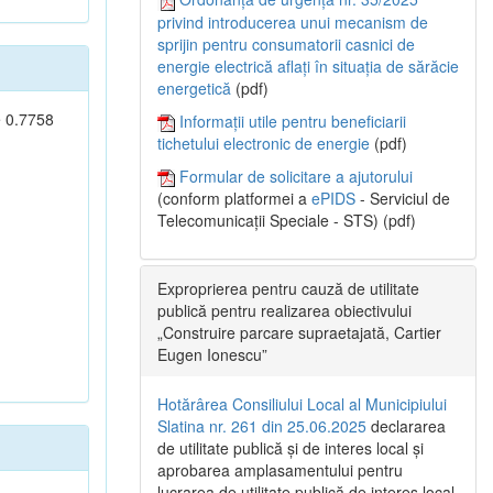
privind introducerea unui mecanism de
sprijin pentru consumatorii casnici de
energie electrică aflați în situația de sărăcie
energetică
(pdf)
e 0.7758
Informații utile pentru beneficiarii
tichetului electronic de energie
(pdf)
Formular de solicitare a ajutorului
(conform platformei a
ePIDS
- Serviciul de
Telecomunicații Speciale - STS) (pdf)
Exproprierea pentru cauză de utilitate
publică pentru realizarea obiectivului
„Construire parcare supraetajată, Cartier
Eugen Ionescu”
Hotărârea Consiliului Local al Municipiului
Slatina nr. 261 din 25.06.2025
declararea
de utilitate publică și de interes local și
aprobarea amplasamentului pentru
lucrarea de utilitate publică de interes local