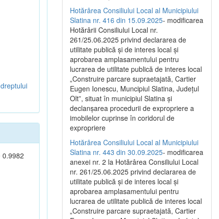
Hotărârea Consiliului Local al Municipiului
Slatina nr. 416 din 15.09.2025
- modificarea
Hotărârii Consiliului Local nr.
261/25.06.2025 privind declararea de
utilitate publică și de interes local și
aprobarea amplasamentului pentru
lucrarea de utilitate publică de interes local
„Construire parcare supraetajată, Cartier
dreptului
Eugen Ionescu, Muncipiul Slatina, Județul
Olt”, situat în municipiul Slatina și
declanșarea procedurii de expropriere a
imobilelor cuprinse în coridorul de
expropriere
Hotărârea Consiliului Local al Municipiului
Slatina nr. 443 din 30.09.2025
- modificarea
e 0.9982
anexei nr. 2 la Hotărârea Consiliului Local
nr. 261/25.06.2025 privind declararea de
utilitate publică şi de interes local şi
aprobarea amplasamentului pentru
lucrarea de utilitate publică de interes local
„Construire parcare supraetajată, Cartier