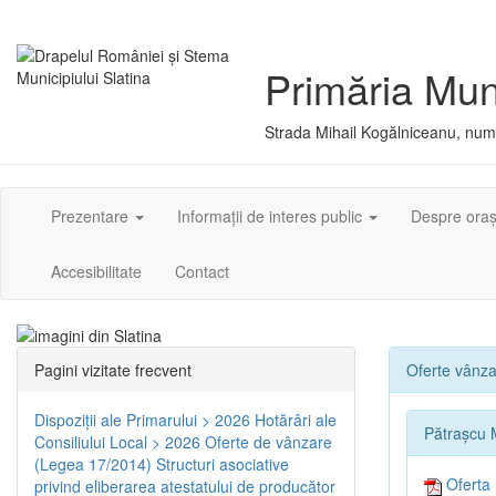
Primăria Muni
Strada Mihail Kogălniceanu, numă
Prezentare
Informații de interes public
Despre ora
Accesibilitate
Contact
Pagini vizitate frecvent
Oferte vânzar
Dispoziţii ale Primarului > 2026
Hotărâri ale
Pătrașcu 
Consiliului Local > 2026
Oferte de vânzare
(Legea 17/2014)
Structuri asociative
Oferta 
privind eliberarea atestatului de producător