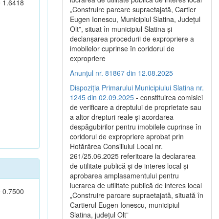
e 1.6418
„Construire parcare supraetajată, Cartier
Eugen Ionescu, Municipiul Slatina, Județul
Olt”, situat în municipiul Slatina și
declanșarea procedurii de expropriere a
imobilelor cuprinse în coridorul de
expropriere
Anunțul nr. 81867 din 12.08.2025
Dispoziția Primarului Municipiului Slatina nr.
1245 din 02.09.2025
- constituirea comisiei
de verificare a dreptului de proprietate sau
a altor drepturi reale și acordarea
despăgubirilor pentru imobilele cuprinse în
coridorul de expropriere aprobat prin
Hotărârea Consiliului Local nr.
261/25.06.2025 referitoare la declararea
de utilitate publică și de interes local și
aprobarea amplasamentului pentru
lucrarea de utilitate publică de interes local
e 0.7500
„Construire parcare supraetajată, situată în
Cartierul Eugen Ionescu, municipiul
Slatina, județul Olt”