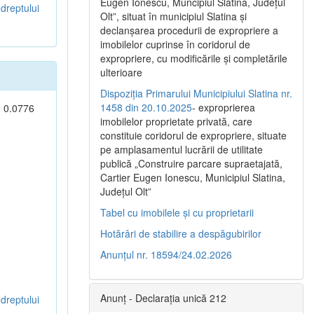
Eugen Ionescu, Muncipiul Slatina, Judeţul
dreptului
Olt”, situat în municipiul Slatina şi
declanşarea procedurii de expropriere a
imobilelor cuprinse în coridorul de
expropriere, cu modificările şi completările
ulterioare
Dispoziția Primarului Municipiului Slatina nr.
1458 din 20.10.2025
- exproprierea
e 0.0776
imobilelor proprietate privată, care
constituie coridorul de expropriere, situate
pe amplasamentul lucrării de utilitate
publică „Construire parcare supraetajată,
Cartier Eugen Ionescu, Municipiul Slatina,
Județul Olt”
Tabel cu imobilele și cu proprietarii
Hotărâri de stabilire a despăgubirilor
Anunțul nr. 18594/24.02.2026
Anunț - Declarația unică 212
dreptului