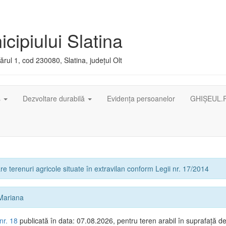
cipiului Slatina
rul 1, cod 230080, Slatina, județul Olt
ș
Dezvoltare durabilă
Evidența persoanelor
GHIȘEUL.
e terenuri agricole situate în extravilan conform Legii nr. 17/2014
Mariana
nr. 18
publicată în data: 07.08.2026, pentru teren arabil în suprafață d