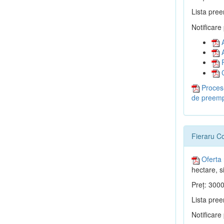
Lista pree
Notificare
A
A
P
C
Proces-
de preemp
Fieraru C
Oferta 
hectare, si
Preț: 3000
Lista pree
Notificare