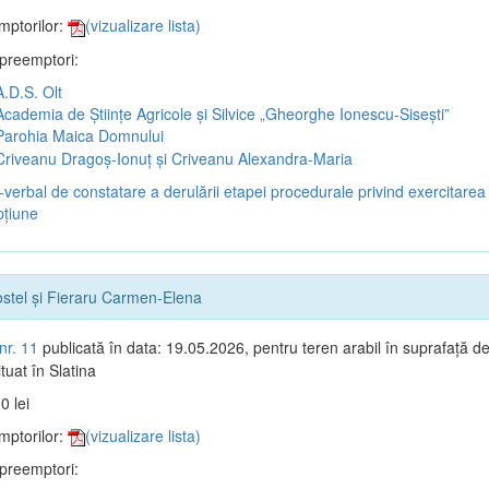
mptorilor:
(vizualizare lista)
 preemptori:
.D.S. Olt
cademia de Științe Agricole și Silvice „Gheorghe Ionescu-Sisești”
arohia Maica Domnului
riveanu Dragoș-Ionuț și Criveanu Alexandra-Maria
verbal de constatare a derulării etapei procedurale privind exercitarea 
țiune
ostel și Fieraru Carmen-Elena
nr. 11
publicată în data: 19.05.2026, pentru teren arabil în suprafață d
tuat în Slatina
0 lei
mptorilor:
(vizualizare lista)
 preemptori: