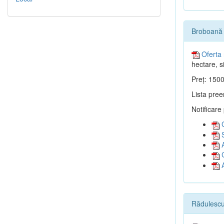
Broboană 
Oferta 
hectare, si
Preț: 1500
Lista pree
Notificare
G
S
A
C
A
Rădulescu