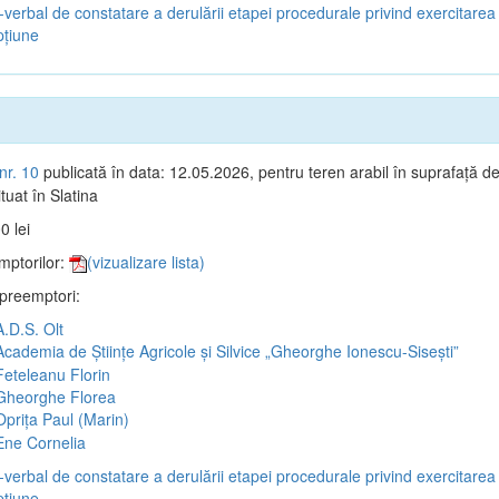
verbal de constatare a derulării etapei procedurale privind exercitarea 
țiune
nr. 10
publicată în data: 12.05.2026, pentru teren arabil în suprafață d
tuat în Slatina
0 lei
mptorilor:
(vizualizare lista)
 preemptori:
.D.S. Olt
cademia de Științe Agricole și Silvice „Gheorghe Ionescu-Sisești”
eteleanu Florin
heorghe Florea
prița Paul (Marin)
ne Cornelia
verbal de constatare a derulării etapei procedurale privind exercitarea 
țiune