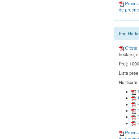
Proces-
de preemp
Ene Horia
Oferta 
hectare, si
Preț: 1000
Lista pree
Notificare
A
A
F
G
O
E
Proces-
de preemp