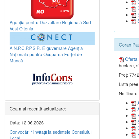
G
S
B
S
Agenția pentru Dezvoltare Regională Sud-
Vest Oltenia
Goran Paul
A.N.P.C.P.P.S.R.
E-guvernare
Agenția
Națională pentru Ocuparea Forței de
Oferta 
Muncă
hectare, si
Preț: 7742
Lista pree
Notificare
A
Cea mai recentă actualizare:
A
R
S
Data: 12.06.2026
G
Convocări / Invitaţii la şedinţele Consiliului
P
Local