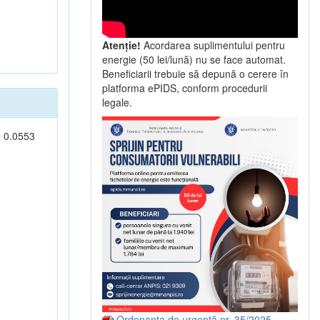
Atenție!
Acordarea suplimentului pentru
energie (50 lei/lună) nu se face automat.
Beneficiarii trebuie să depună o cerere în
platforma ePIDS, conform procedurii
legale.
e 0.0553
Ordonanța de urgență nr. 35/2025