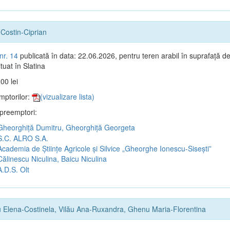
Costin-Ciprian
nr. 14
publicată în data: 22.06.2026, pentru teren arabil în suprafață d
tuat în Slatina
00 lei
mptorilor:
(vizualizare lista)
 preemptori:
heorghiță Dumitru, Gheorghiță Georgeta
.C. ALRO S.A.
cademia de Științe Agricole și Silvice „Gheorghe Ionescu-Sisești”
ălinescu Niculina, Baicu Niculina
.D.S. Olt
 Elena-Costinela, Vilău Ana-Ruxandra, Ghenu Maria-Florentina