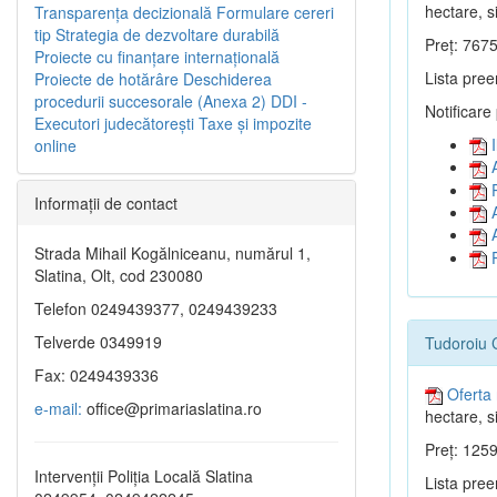
hectare, si
Transparenţa decizională
Formulare cereri
tip
Strategia de dezvoltare durabilă
Preț: 7675
Proiecte cu finanţare internaţională
Lista pree
Proiecte de hotărâre
Deschiderea
procedurii succesorale (Anexa 2)
DDI -
Notificare
Executori judecătorești
Taxe şi impozite
I
online
A
P
Informaţii de contact
A
A
Strada Mihail Kogălniceanu, numărul 1,
P
Slatina, Olt, cod 230080
Telefon 0249439377, 0249439233
Telverde 0349919
Tudoroiu 
Fax: 0249439336
Oferta 
e-mail:
office@primariaslatina.ro
hectare, si
Preț: 1259
Intervenții Poliția Locală Slatina
Lista pree