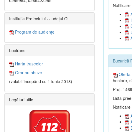
0249954, 0249422245
Notificare
A
Instituția Prefectului - Județul Olt
I
C
Program de audiențe
L
A
Loctrans
Bucurică 
Harta traseelor
Orar autobuze
Oferta 
hectare, si
(valabil începând cu 1 iunie 2018)
Preț: 1469
Lista pree
Legături utile
Notificare
A
A
B