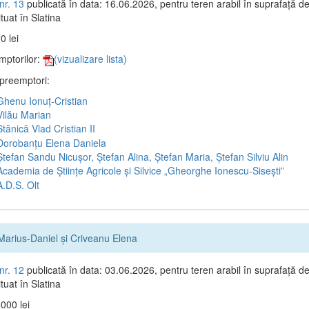
nr. 13
publicată în data: 16.06.2026, pentru teren arabil în suprafață d
tuat în Slatina
0 lei
mptorilor:
(vizualizare lista)
 preemptori:
henu Ionuț-Cristian
ilău Marian
tănică Vlad Cristian II
orobanțu Elena Daniela
tefan Sandu Nicușor, Ștefan Alina, Ștefan Maria, Ștefan Silviu Alin
cademia de Științe Agricole și Silvice „Gheorghe Ionescu-Sisești”
.D.S. Olt
Marius-Daniel și Criveanu Elena
nr. 12
publicată în data: 03.06.2026, pentru teren arabil în suprafață d
tuat în Slatina
000 lei