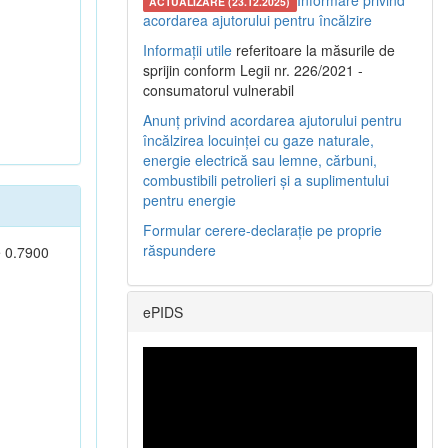
Informare privind
ACTUALIZARE (23.12.2025)
acordarea ajutorului pentru încălzire
Informații utile
referitoare la măsurile de
sprijin conform Legii nr. 226/2021 -
consumatorul vulnerabil
Anunț privind acordarea ajutorului pentru
încălzirea locuinței cu gaze naturale,
energie electrică sau lemne, cărbuni,
combustibili petrolieri și a suplimentului
pentru energie
Formular cerere-declarație pe proprie
răspundere
e 0.7900
ePIDS