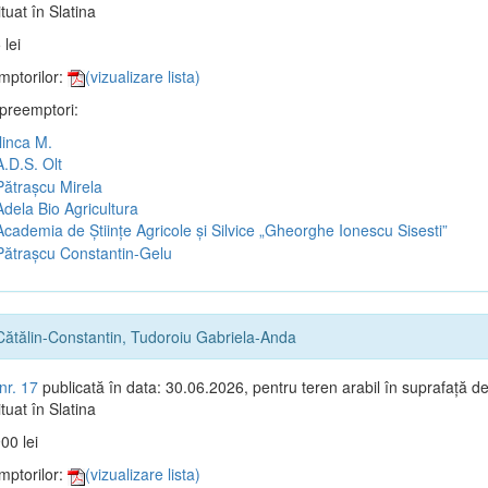
tuat în Slatina
 lei
mptorilor:
(vizualizare lista)
 preemptori:
linca M.
.D.S. Olt
ătrașcu Mirela
dela Bio Agricultura
cademia de Științe Agricole și Silvice „Gheorghe Ionescu Sisesti”
ătrașcu Constantin-Gelu
Cătălin-Constantin, Tudoroiu Gabriela-Anda
nr. 17
publicată în data: 30.06.2026, pentru teren arabil în suprafață d
tuat în Slatina
00 lei
mptorilor:
(vizualizare lista)