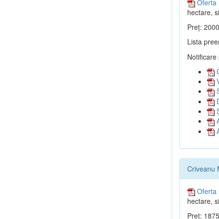
Oferta 
hectare, si
Preț: 2000
Lista pree
Notificare
G
V
S
D
Ș
A
A
Criveanu 
Oferta 
hectare, si
Preț: 1875