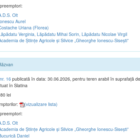
 preemptori:
.D.S. Olt
onescu Aurel
ostache Uriana (Florea)
ăpădatu Verginia, Lăpădatu Mihai Sorin, Lăpădatu Nicolae Virgil
cademia de Științe Agricole și Silvice „Gheorghe Ionescu-Sisești”
Răzvan
nr. 16
publicată în data: 30.06.2026, pentru teren arabil în suprafață d
tuat în Slatina
80 lei
mptorilor:
(vizualizare lista)
 preemptori:
.D.S. Olt
cademia de Științe Agricole și Silvice „Gheorghe Ionescu-Sisești”
ucurică Daniel