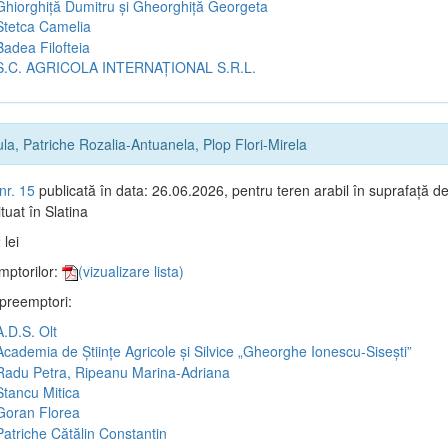
hiorghiță Dumitru și Gheorghiță Georgeta
tetca Camelia
adea Filofteia
.C. AGRICOLA INTERNAȚIONAL S.R.L.
a, Patriche Rozalia-Antuanela, Plop Flori-Mirela
nr. 15
publicată în data: 26.06.2026, pentru teren arabil în suprafață d
tuat în Slatina
 lei
mptorilor:
(vizualizare lista)
 preemptori:
.D.S. Olt
cademia de Științe Agricole și Silvice „Gheorghe Ionescu-Sisești”
adu Petra, Ripeanu Marina-Adriana
tancu Mitica
oran Florea
atriche Cătălin Constantin