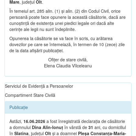
Mare
, județul
Olt
.
În temeiul art. 285 alin. (1) și alin. (2) din Codul Civil, orice
persoană poate face opunere la această căsătorie, dacă are
cunoștință de existența unei piedici legale ori dacă alte
cerințe ale legii nu sunt îndeplinite.
Opunerea la căsătorie se va face în scris, cu arătarea
dovezilor pe care se întemeiază, în termen de 10 (zece) zile
de la data afișării publicației.
Ofițer de stare civilă,
Elena Claudia Vîlceleanu
Serviciul de Evidență a Persoanelor
Compartiment Stare Civilă
Publicație
Astăzi,
16.06.2026
a fost înregistrată declarația de căsătorie
a domnului
Dina Alin-Ionuț
în vârstă de
31
ani, cu domiciliul
în
Slatina
, județul
Olt
și a doamnei
Pleșa Constanța-Maria-