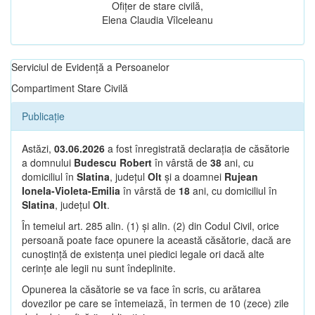
Ofițer de stare civilă,
Elena Claudia Vîlceleanu
Serviciul de Evidență a Persoanelor
Compartiment Stare Civilă
Publicație
Astăzi,
03.06.2026
a fost înregistrată declarația de căsătorie
a domnului
Budescu Robert
în vârstă de
38
ani, cu
domiciliul în
Slatina
, județul
Olt
și a doamnei
Rujean
Ionela-Violeta-Emilia
în vârstă de
18
ani, cu domiciliul în
Slatina
, județul
Olt
.
În temeiul art. 285 alin. (1) și alin. (2) din Codul Civil, orice
persoană poate face opunere la această căsătorie, dacă are
cunoștință de existența unei piedici legale ori dacă alte
cerințe ale legii nu sunt îndeplinite.
Opunerea la căsătorie se va face în scris, cu arătarea
dovezilor pe care se întemeiază, în termen de 10 (zece) zile