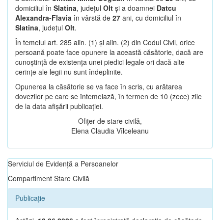
domiciliul în
Slatina
, județul
Olt
și a doamnei
Datcu
Alexandra-Flavia
în vârstă de
27
ani, cu domiciliul în
Slatina
, județul
Olt
.
În temeiul art. 285 alin. (1) și alin. (2) din Codul Civil, orice
persoană poate face opunere la această căsătorie, dacă are
cunoștință de existența unei piedici legale ori dacă alte
cerințe ale legii nu sunt îndeplinite.
Opunerea la căsătorie se va face în scris, cu arătarea
dovezilor pe care se întemeiază, în termen de 10 (zece) zile
de la data afișării publicației.
Ofițer de stare civilă,
Elena Claudia Vîlceleanu
Serviciul de Evidență a Persoanelor
Compartiment Stare Civilă
Publicație