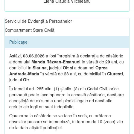
Elena Claudia Vîlceleanu
Serviciul de Evidență a Persoanelor
Compartiment Stare Civilă
Publicație
Astăzi,
03.06.2026
a fost înregistrată declarația de căsătorie
a domnului
Manda Răzvan-Emanuel
în vârstă de
29
ani, cu
domiciliul în
Slatina
, județul
Olt
și a doamnei
Oprea
Andrada-Maria
în vârstă de
23
ani, cu domiciliul în
Ciurești
,
județul
Olt
.
În temeiul art. 285 alin. (1) și alin. (2) din Codul Civil, orice
persoană poate face opunere la această căsătorie, dacă are
cunoștință de existența unei piedici legale ori dacă alte
cerințe ale legii nu sunt îndeplinite.
Opunerea la căsătorie se va face în scris, cu arătarea
dovezilor pe care se întemeiază, în termen de 10 (zece) zile
de la data afișării publicației.