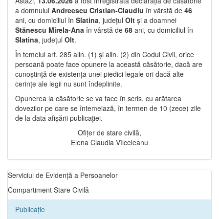
Astăzi,
13.06.2026
a fost înregistrată declarația de căsătorie
a domnului
Andreescu Cristian-Claudiu
în vârstă de
46
ani, cu domiciliul în
Slatina
, județul
Olt
și a doamnei
Stănescu Mirela-Ana
în vârstă de
68
ani, cu domiciliul în
Slatina
, județul
Olt
.
În temeiul art. 285 alin. (1) și alin. (2) din Codul Civil, orice
persoană poate face opunere la această căsătorie, dacă are
cunoștință de existența unei piedici legale ori dacă alte
cerințe ale legii nu sunt îndeplinite.
Opunerea la căsătorie se va face în scris, cu arătarea
dovezilor pe care se întemeiază, în termen de 10 (zece) zile
de la data afișării publicației.
Ofițer de stare civilă,
Elena Claudia Vîlceleanu
Serviciul de Evidență a Persoanelor
Compartiment Stare Civilă
Publicație