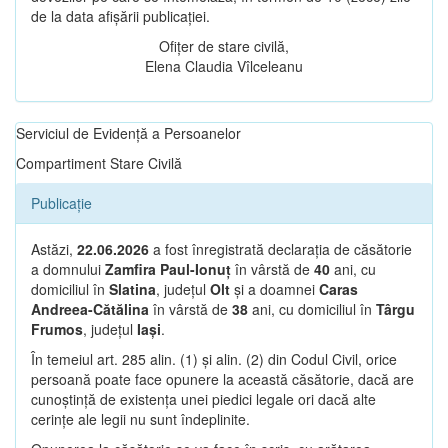
de la data afișării publicației.
Ofițer de stare civilă,
Elena Claudia Vîlceleanu
Serviciul de Evidență a Persoanelor
Compartiment Stare Civilă
Publicație
Astăzi,
22.06.2026
a fost înregistrată declarația de căsătorie
a domnului
Zamfira Paul-Ionuț
în vârstă de
40
ani, cu
domiciliul în
Slatina
, județul
Olt
și a doamnei
Caras
Andreea-Cătălina
în vârstă de
38
ani, cu domiciliul în
Târgu
Frumos
, județul
Iași
.
În temeiul art. 285 alin. (1) și alin. (2) din Codul Civil, orice
persoană poate face opunere la această căsătorie, dacă are
cunoștință de existența unei piedici legale ori dacă alte
cerințe ale legii nu sunt îndeplinite.