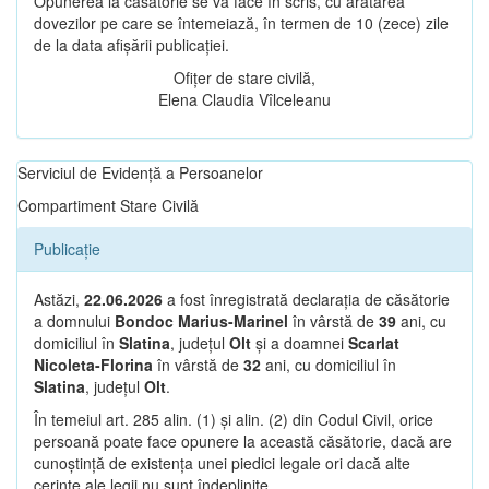
Opunerea la căsătorie se va face în scris, cu arătarea
dovezilor pe care se întemeiază, în termen de 10 (zece) zile
de la data afișării publicației.
Ofițer de stare civilă,
Elena Claudia Vîlceleanu
Serviciul de Evidență a Persoanelor
Compartiment Stare Civilă
Publicație
Astăzi,
22.06.2026
a fost înregistrată declarația de căsătorie
a domnului
Bondoc Marius-Marinel
în vârstă de
39
ani, cu
domiciliul în
Slatina
, județul
Olt
și a doamnei
Scarlat
Nicoleta-Florina
în vârstă de
32
ani, cu domiciliul în
Slatina
, județul
Olt
.
În temeiul art. 285 alin. (1) și alin. (2) din Codul Civil, orice
persoană poate face opunere la această căsătorie, dacă are
cunoștință de existența unei piedici legale ori dacă alte
cerințe ale legii nu sunt îndeplinite.