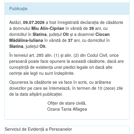
Publicație
Astăzi,
09.07.2026
a fost înregistrată declarația de căsătorie
a domnului
Miu Alin-Ciprian
în vârstă de
39
ani, cu
domiciliul în
Slatina
, județul
Olt
și a doamnei
Ciocan
Mădălina-Iuliana
în vârstă de
37
ani, cu domiciliul în
Slatina
, județul
Olt
.
În temeiul art. 285 alin. (1) și alin. (2) din Codul Civil, orice
persoană poate face opunere la această căsătorie, dacă are
cunoștință de existența unei piedici legale ori dacă alte
cerințe ale legii nu sunt îndeplinite.
Opunerea la căsătorie se va face în scris, cu arătarea
dovezilor pe care se întemeiază, în termen de 10 (zece) zile
de la data afișării publicației.
Ofițer de stare civilă,
Ozana Tania Aflagea
Serviciul de Evidență a Persoanelor