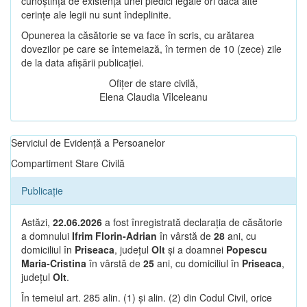
cunoștință de existența unei piedici legale ori dacă alte
cerințe ale legii nu sunt îndeplinite.
Opunerea la căsătorie se va face în scris, cu arătarea
dovezilor pe care se întemeiază, în termen de 10 (zece) zile
de la data afișării publicației.
Ofițer de stare civilă,
Elena Claudia Vîlceleanu
Serviciul de Evidență a Persoanelor
Compartiment Stare Civilă
Publicație
Astăzi,
22.06.2026
a fost înregistrată declarația de căsătorie
a domnului
Ifrim Florin-Adrian
în vârstă de
28
ani, cu
domiciliul în
Priseaca
, județul
Olt
și a doamnei
Popescu
Maria-Cristina
în vârstă de
25
ani, cu domiciliul în
Priseaca
,
județul
Olt
.
În temeiul art. 285 alin. (1) și alin. (2) din Codul Civil, orice