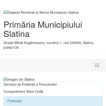
Primăria Municipiului
Slatina
Strada Mihail Kogălniceanu, numărul 1, cod 230080, Slatina,
județul Olt
Activ
sau
dezac
meniu
Serviciul de Evidență a Persoanelor
Compartiment Stare Civilă
Publicație