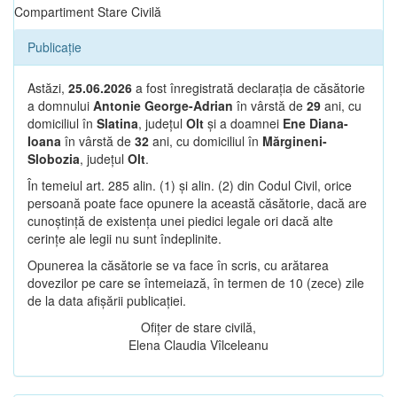
Compartiment Stare Civilă
Publicație
Astăzi,
25.06.2026
a fost înregistrată declarația de căsătorie
a domnului
Antonie George-Adrian
în vârstă de
29
ani, cu
domiciliul în
Slatina
, județul
Olt
și a doamnei
Ene Diana-
Ioana
în vârstă de
32
ani, cu domiciliul în
Mărgineni-
Slobozia
, județul
Olt
.
În temeiul art. 285 alin. (1) și alin. (2) din Codul Civil, orice
persoană poate face opunere la această căsătorie, dacă are
cunoștință de existența unei piedici legale ori dacă alte
cerințe ale legii nu sunt îndeplinite.
Opunerea la căsătorie se va face în scris, cu arătarea
dovezilor pe care se întemeiază, în termen de 10 (zece) zile
de la data afișării publicației.
Ofițer de stare civilă,
Elena Claudia Vîlceleanu