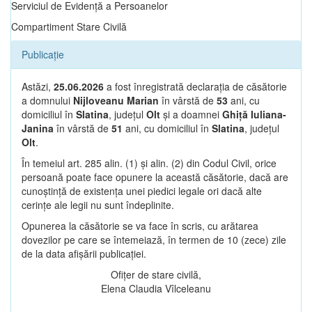
Serviciul de Evidență a Persoanelor
Compartiment Stare Civilă
Publicație
Astăzi,
25.06.2026
a fost înregistrată declarația de căsătorie
a domnului
Nijloveanu Marian
în vârstă de
53
ani, cu
domiciliul în
Slatina
, județul
Olt
și a doamnei
Ghiță Iuliana-
Janina
în vârstă de
51
ani, cu domiciliul în
Slatina
, județul
Olt
.
În temeiul art. 285 alin. (1) și alin. (2) din Codul Civil, orice
persoană poate face opunere la această căsătorie, dacă are
cunoștință de existența unei piedici legale ori dacă alte
cerințe ale legii nu sunt îndeplinite.
Opunerea la căsătorie se va face în scris, cu arătarea
dovezilor pe care se întemeiază, în termen de 10 (zece) zile
de la data afișării publicației.
Ofițer de stare civilă,
Elena Claudia Vîlceleanu