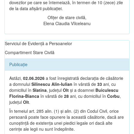
dovezilor pe care se întemeiază, în termen de 10 (zece) zile
de la data afișării publicației.
Ofițer de stare civilă,
Elena Claudia Vîlceleanu
Serviciul de Evidență a Persoanelor
Compartiment Stare Civilă
Publicație
Astăzi,
02.06.2026
a fost înregistrată declarația de căsătorie
a domnului
Silinescu Alin-Iulian
în vârstă de
33
ani, cu
domiciliul în
Slatina
, județul
Olt
și a doamnei
Buiculescu
Florina-Bianca
în vârstă de
28
ani, cu domiciliul în
Corbu
,
județul
Olt
.
În temeiul art. 285 alin. (1) și alin. (2) din Codul Civil, orice
persoană poate face opunere la această căsătorie, dacă are
cunoștință de existența unei piedici legale ori dacă alte
cerințe ale legii nu sunt îndeplinite.