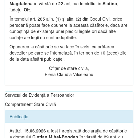
Magdalena
în vârstă de
22
ani, cu domiciliul în
Slatina
,
județul
Olt
.
În temeiul art. 285 alin. (1) și alin. (2) din Codul Civil, orice
persoană poate face opunere la această căsătorie, dacă are
cunoștință de existența unei piedici legale ori dacă alte
cerințe ale legii nu sunt îndeplinite.
Opunerea la căsătorie se va face în scris, cu arătarea
dovezilor pe care se întemeiază, în termen de 10 (zece) zile
de la data afișării publicației.
Ofițer de stare civilă,
Elena Claudia Vîlceleanu
Serviciul de Evidență a Persoanelor
Compartiment Stare Civilă
Publicație
Astăzi,
15.06.2026
a fost înregistrată declarația de căsătorie
a domnului
Cintian Mihai-Bogdan
în vârstă de
29
ani, cu