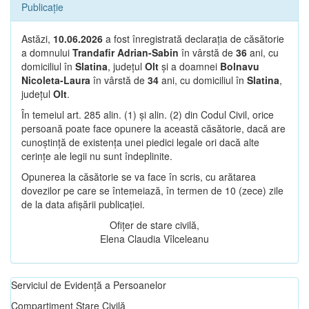
Publicație
Astăzi,
10.06.2026
a fost înregistrată declarația de căsătorie
a domnului
Trandafir Adrian-Sabin
în vârstă de
36
ani, cu
domiciliul în
Slatina
, județul
Olt
și a doamnei
Bolnavu
Nicoleta-Laura
în vârstă de
34
ani, cu domiciliul în
Slatina
,
județul
Olt
.
În temeiul art. 285 alin. (1) și alin. (2) din Codul Civil, orice
persoană poate face opunere la această căsătorie, dacă are
cunoștință de existența unei piedici legale ori dacă alte
cerințe ale legii nu sunt îndeplinite.
Opunerea la căsătorie se va face în scris, cu arătarea
dovezilor pe care se întemeiază, în termen de 10 (zece) zile
de la data afișării publicației.
Ofițer de stare civilă,
Elena Claudia Vîlceleanu
Serviciul de Evidență a Persoanelor
Compartiment Stare Civilă