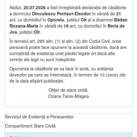
Astăzi,
20.07.2026
a fost înregistrată declarația de căsătorie
a domnului
Dinculescu Petrișor-Eleodor
în vârstă de
21
ani, cu domiciliul în
Oporelu
, județul
Olt
și a doamnei
Bădan
Roxana-Maria
în vârstă de
19
ani, cu domiciliul în
Beria de
Jos
, județul
Olt
.
În temeiul art. 285 alin. (1) și alin. (2) din Codul Civil, orice
persoană poate face opunere la această căsătorie, dacă are
cunoștință de existența unei piedici legale ori dacă alte
cerințe ale legii nu sunt îndeplinite.
Opunerea la căsătorie se va face în scris, cu arătarea
dovezilor pe care se întemeiază, în termen de 10 (zece) zile
de la data afișării publicației.
Ofițer de stare civilă,
Ozana Tania Aflagea
Serviciul de Evidență a Persoanelor
Compartiment Stare Civilă