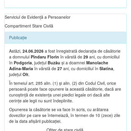
Serviciul de Evidență a Persoanelor
Compartiment Stare Civilă
Publicație
Astăzi,
24.06.2026
a fost înregistrată declarația de căsătorie
a domnului
Pîndaru Florin
în vârstă de
29
ani, cu domiciliul
în
Podgoria
, județul
Buzău
și a doamnei
Manolache
Adina-Maria
în vârstă de
27
ani, cu domiciliul în
Slatina
,
județul
Olt
.
În temeiul art. 285 alin. (1) și alin. (2) din Codul Civil, orice
persoană poate face opunere la această căsătorie, dacă are
cunoștință de existența unei piedici legale ori dacă alte
cerințe ale legii nu sunt îndeplinite.
Opunerea la căsătorie se va face în scris, cu arătarea
dovezilor pe care se întemeiază, în termen de 10 (zece) zile
de la data afișării publicației.
Ofițer de stare civilă,