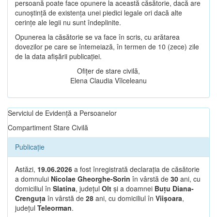
persoană poate face opunere la această căsătorie, dacă are
cunoștință de existența unei piedici legale ori dacă alte
cerințe ale legii nu sunt îndeplinite.
Opunerea la căsătorie se va face în scris, cu arătarea
dovezilor pe care se întemeiază, în termen de 10 (zece) zile
de la data afișării publicației.
Ofițer de stare civilă,
Elena Claudia Vîlceleanu
Serviciul de Evidență a Persoanelor
Compartiment Stare Civilă
Publicație
Astăzi,
19.06.2026
a fost înregistrată declarația de căsătorie
a domnului
Nicolae Gheorghe-Sorin
în vârstă de
30
ani, cu
domiciliul în
Slatina
, județul
Olt
și a doamnei
Buțu Diana-
Crenguța
în vârstă de
28
ani, cu domiciliul în
Viișoara
,
județul
Teleorman
.