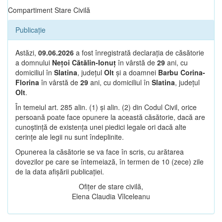
Compartiment Stare Civilă
Publicație
Astăzi,
09.06.2026
a fost înregistrată declarația de căsătorie
a domnului
Nețoi Cătălin-Ionuț
în vârstă de
29
ani, cu
domiciliul în
Slatina
, județul
Olt
și a doamnei
Barbu Corina-
Florina
în vârstă de
29
ani, cu domiciliul în
Slatina
, județul
Olt
.
În temeiul art. 285 alin. (1) și alin. (2) din Codul Civil, orice
persoană poate face opunere la această căsătorie, dacă are
cunoștință de existența unei piedici legale ori dacă alte
cerințe ale legii nu sunt îndeplinite.
Opunerea la căsătorie se va face în scris, cu arătarea
dovezilor pe care se întemeiază, în termen de 10 (zece) zile
de la data afișării publicației.
Ofițer de stare civilă,
Elena Claudia Vîlceleanu