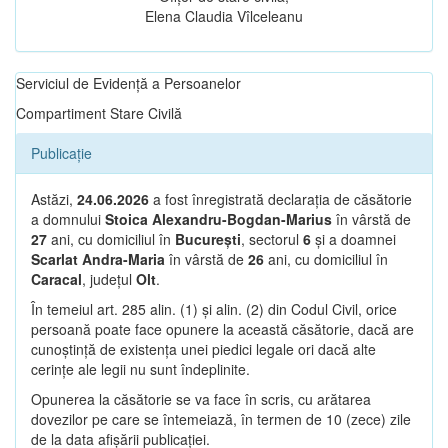
Elena Claudia Vîlceleanu
Serviciul de Evidență a Persoanelor
Compartiment Stare Civilă
Publicație
Astăzi,
24.06.2026
a fost înregistrată declarația de căsătorie
a domnului
Stoica Alexandru-Bogdan-Marius
în vârstă de
27
ani, cu domiciliul în
București
, sectorul
6
și a doamnei
Scarlat Andra-Maria
în vârstă de
26
ani, cu domiciliul în
Caracal
, județul
Olt
.
În temeiul art. 285 alin. (1) și alin. (2) din Codul Civil, orice
persoană poate face opunere la această căsătorie, dacă are
cunoștință de existența unei piedici legale ori dacă alte
cerințe ale legii nu sunt îndeplinite.
Opunerea la căsătorie se va face în scris, cu arătarea
dovezilor pe care se întemeiază, în termen de 10 (zece) zile
de la data afișării publicației.