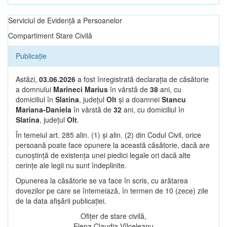
Serviciul de Evidență a Persoanelor
Compartiment Stare Civilă
Publicație
Astăzi,
03.06.2026
a fost înregistrată declarația de căsătorie
a domnului
Marineci Marius
în vârstă de
38
ani, cu
domiciliul în
Slatina
, județul
Olt
și a doamnei
Stancu
Mariana-Daniela
în vârstă de
32
ani, cu domiciliul în
Slatina
, județul
Olt
.
În temeiul art. 285 alin. (1) și alin. (2) din Codul Civil, orice
persoană poate face opunere la această căsătorie, dacă are
cunoștință de existența unei piedici legale ori dacă alte
cerințe ale legii nu sunt îndeplinite.
Opunerea la căsătorie se va face în scris, cu arătarea
dovezilor pe care se întemeiază, în termen de 10 (zece) zile
de la data afișării publicației.
Ofițer de stare civilă,
Elena Claudia Vîlceleanu