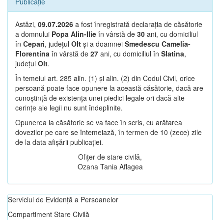
Publicație
Astăzi,
09.07.2026
a fost înregistrată declarația de căsătorie
a domnului
Popa Alin-Ilie
în vârstă de
30
ani, cu domiciliul
în
Cepari
, județul
Olt
și a doamnei
Smedescu Camelia-
Florentina
în vârstă de
27
ani, cu domiciliul în
Slatina
,
județul
Olt
.
În temeiul art. 285 alin. (1) și alin. (2) din Codul Civil, orice
persoană poate face opunere la această căsătorie, dacă are
cunoștință de existența unei piedici legale ori dacă alte
cerințe ale legii nu sunt îndeplinite.
Opunerea la căsătorie se va face în scris, cu arătarea
dovezilor pe care se întemeiază, în termen de 10 (zece) zile
de la data afișării publicației.
Ofițer de stare civilă,
Ozana Tania Aflagea
Serviciul de Evidență a Persoanelor
Compartiment Stare Civilă