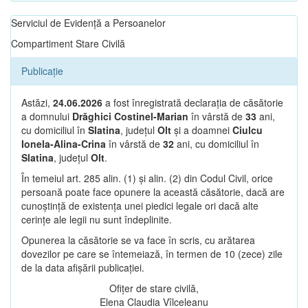
Serviciul de Evidență a Persoanelor
Compartiment Stare Civilă
Publicație
Astăzi,
24.06.2026
a fost înregistrată declarația de căsătorie
a domnului
Drăghici Costinel-Marian
în vârstă de
33
ani,
cu domiciliul în
Slatina
, județul
Olt
și a doamnei
Ciulcu
Ionela-Alina-Crina
în vârstă de
32
ani, cu domiciliul în
Slatina
, județul
Olt
.
În temeiul art. 285 alin. (1) și alin. (2) din Codul Civil, orice
persoană poate face opunere la această căsătorie, dacă are
cunoștință de existența unei piedici legale ori dacă alte
cerințe ale legii nu sunt îndeplinite.
Opunerea la căsătorie se va face în scris, cu arătarea
dovezilor pe care se întemeiază, în termen de 10 (zece) zile
de la data afișării publicației.
Ofițer de stare civilă,
Elena Claudia Vîlceleanu