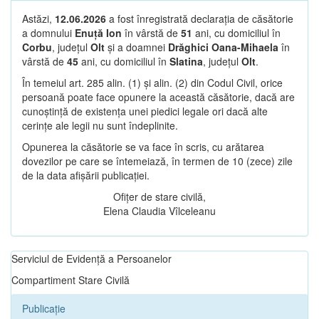
Astăzi,
12.06.2026
a fost înregistrată declarația de căsătorie
a domnului
Enuță Ion
în vârstă de
51
ani, cu domiciliul în
Corbu
, județul
Olt
și a doamnei
Drăghici Oana-Mihaela
în
vârstă de
45
ani, cu domiciliul în
Slatina
, județul
Olt
.
În temeiul art. 285 alin. (1) și alin. (2) din Codul Civil, orice
persoană poate face opunere la această căsătorie, dacă are
cunoștință de existența unei piedici legale ori dacă alte
cerințe ale legii nu sunt îndeplinite.
Opunerea la căsătorie se va face în scris, cu arătarea
dovezilor pe care se întemeiază, în termen de 10 (zece) zile
de la data afișării publicației.
Ofițer de stare civilă,
Elena Claudia Vîlceleanu
Serviciul de Evidență a Persoanelor
Compartiment Stare Civilă
Publicație