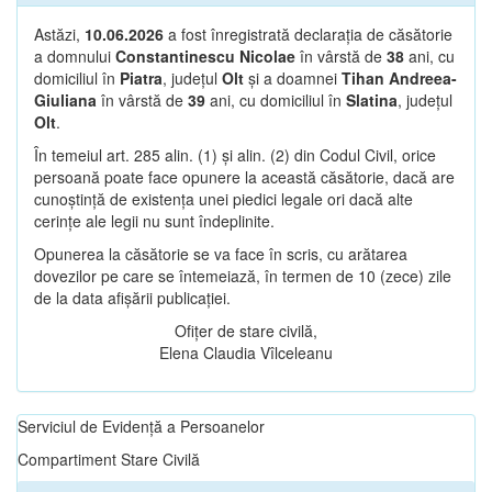
Astăzi,
10.06.2026
a fost înregistrată declarația de căsătorie
a domnului
Constantinescu Nicolae
în vârstă de
38
ani, cu
domiciliul în
Piatra
, județul
Olt
și a doamnei
Tihan Andreea-
Giuliana
în vârstă de
39
ani, cu domiciliul în
Slatina
, județul
Olt
.
În temeiul art. 285 alin. (1) și alin. (2) din Codul Civil, orice
persoană poate face opunere la această căsătorie, dacă are
cunoștință de existența unei piedici legale ori dacă alte
cerințe ale legii nu sunt îndeplinite.
Opunerea la căsătorie se va face în scris, cu arătarea
dovezilor pe care se întemeiază, în termen de 10 (zece) zile
de la data afișării publicației.
Ofițer de stare civilă,
Elena Claudia Vîlceleanu
Serviciul de Evidență a Persoanelor
Compartiment Stare Civilă