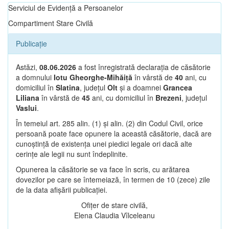
Serviciul de Evidență a Persoanelor
Compartiment Stare Civilă
Publicație
Astăzi,
08.06.2026
a fost înregistrată declarația de căsătorie
a domnului
Iotu Gheorghe-Mihăiță
în vârstă de
40
ani, cu
domiciliul în
Slatina
, județul
Olt
și a doamnei
Grancea
Liliana
în vârstă de
45
ani, cu domiciliul în
Brezeni
, județul
Vaslui
.
În temeiul art. 285 alin. (1) și alin. (2) din Codul Civil, orice
persoană poate face opunere la această căsătorie, dacă are
cunoștință de existența unei piedici legale ori dacă alte
cerințe ale legii nu sunt îndeplinite.
Opunerea la căsătorie se va face în scris, cu arătarea
dovezilor pe care se întemeiază, în termen de 10 (zece) zile
de la data afișării publicației.
Ofițer de stare civilă,
Elena Claudia Vîlceleanu