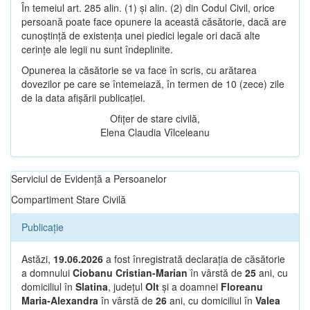
În temeiul art. 285 alin. (1) și alin. (2) din Codul Civil, orice
persoană poate face opunere la această căsătorie, dacă are
cunoștință de existența unei piedici legale ori dacă alte
cerințe ale legii nu sunt îndeplinite.
Opunerea la căsătorie se va face în scris, cu arătarea
dovezilor pe care se întemeiază, în termen de 10 (zece) zile
de la data afișării publicației.
Ofițer de stare civilă,
Elena Claudia Vîlceleanu
Serviciul de Evidență a Persoanelor
Compartiment Stare Civilă
Publicație
Astăzi,
19.06.2026
a fost înregistrată declarația de căsătorie
a domnului
Ciobanu Cristian-Marian
în vârstă de
25
ani, cu
domiciliul în
Slatina
, județul
Olt
și a doamnei
Floreanu
Maria-Alexandra
în vârstă de
26
ani, cu domiciliul în
Valea