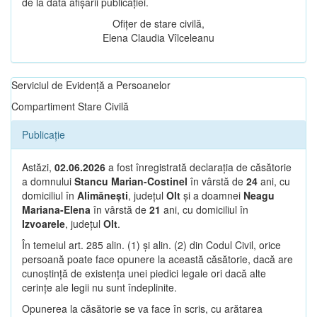
de la data afișării publicației.
Ofițer de stare civilă,
Elena Claudia Vîlceleanu
Serviciul de Evidență a Persoanelor
Compartiment Stare Civilă
Publicație
Astăzi,
02.06.2026
a fost înregistrată declarația de căsătorie
a domnului
Stancu Marian-Costinel
în vârstă de
24
ani, cu
domiciliul în
Alimănești
, județul
Olt
și a doamnei
Neagu
Mariana-Elena
în vârstă de
21
ani, cu domiciliul în
Izvoarele
, județul
Olt
.
În temeiul art. 285 alin. (1) și alin. (2) din Codul Civil, orice
persoană poate face opunere la această căsătorie, dacă are
cunoștință de existența unei piedici legale ori dacă alte
cerințe ale legii nu sunt îndeplinite.
Opunerea la căsătorie se va face în scris, cu arătarea