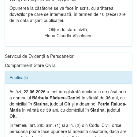
Opunerea la căsătorie se va face în scris, cu arătarea
dovezilor pe care se întemeiază, în termen de 10 (zece) zile
de la data afișării publicației.
Ofițer de stare civilă,
Elena Claudia Vîlceleanu
Serviciul de Evidență a Persoanelor
Compartiment Stare Civilă
Publicație
Astăzi,
22.06.2026
a fost înregistrată declarația de căsătorie
a domnului
Bărbuia Răducu-Daniel
în vârstă de
36
ani, cu
domiciliul în
Slatina
, județul
Olt
și a doamnei
Petria Raluca-
Maria
în vârstă de
30
ani, cu domiciliul în
Slatina
, județul
Olt
.
În temeiul art. 285 alin. (1) și alin. (2) din Codul Civil, orice
persoană poate face opunere la această căsătorie, dacă are