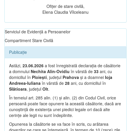
Ofițer de stare civilă,
Elena Claudia Vîlceleanu
Serviciul de Evidență a Persoanelor
Compartiment Stare Civilă
Publicație
Astăzi,
23.06.2026
a fost înregistrată declarația de căsătorie
a domnului
Nechita Alin-Ovidiu
în vârstă de
33
ani, cu
domiciliul în
Ploiești
, județul
Prahova
și a doamnei
Ioja
Andreea-Iuliana
în vârstă de
28
ani, cu domiciliul în
Slătioara
, județul
Olt
.
În temeiul art. 285 alin. (1) și alin. (2) din Codul Civil, orice
persoană poate face opunere la această căsătorie, dacă are
cunoștință de existența unei piedici legale ori dacă alte
cerințe ale legii nu sunt îndeplinite.
Opunerea la căsătorie se va face în scris, cu arătarea
dovezilor pe care se întemeiază, în termen de 10 (zece) zile