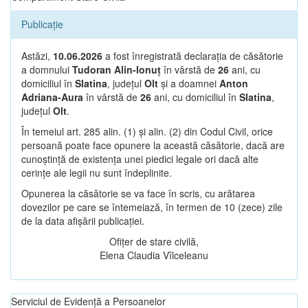
Publicație
Astăzi,
10.06.2026
a fost înregistrată declarația de căsătorie
a domnului
Tudoran Alin-Ionuț
în vârstă de
26
ani, cu
domiciliul în
Slatina
, județul
Olt
și a doamnei
Anton
Adriana-Aura
în vârstă de
26
ani, cu domiciliul în
Slatina
,
județul
Olt
.
În temeiul art. 285 alin. (1) și alin. (2) din Codul Civil, orice
persoană poate face opunere la această căsătorie, dacă are
cunoștință de existența unei piedici legale ori dacă alte
cerințe ale legii nu sunt îndeplinite.
Opunerea la căsătorie se va face în scris, cu arătarea
dovezilor pe care se întemeiază, în termen de 10 (zece) zile
de la data afișării publicației.
Ofițer de stare civilă,
Elena Claudia Vîlceleanu
Serviciul de Evidență a Persoanelor