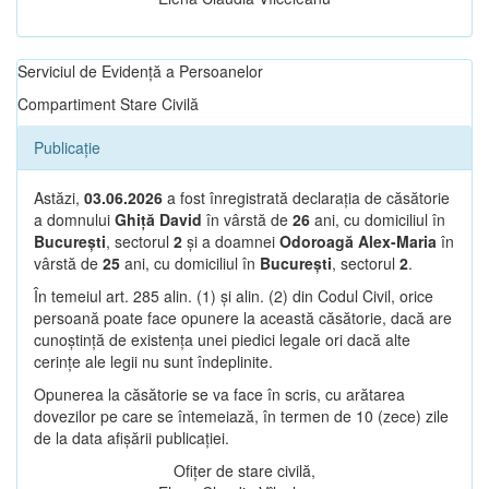
Serviciul de Evidență a Persoanelor
Compartiment Stare Civilă
Publicație
Astăzi,
03.06.2026
a fost înregistrată declarația de căsătorie
a domnului
Ghiță David
în vârstă de
26
ani, cu domiciliul în
București
, sectorul
2
și a doamnei
Odoroagă Alex-Maria
în
vârstă de
25
ani, cu domiciliul în
București
, sectorul
2
.
În temeiul art. 285 alin. (1) și alin. (2) din Codul Civil, orice
persoană poate face opunere la această căsătorie, dacă are
cunoștință de existența unei piedici legale ori dacă alte
cerințe ale legii nu sunt îndeplinite.
Opunerea la căsătorie se va face în scris, cu arătarea
dovezilor pe care se întemeiază, în termen de 10 (zece) zile
de la data afișării publicației.
Ofițer de stare civilă,