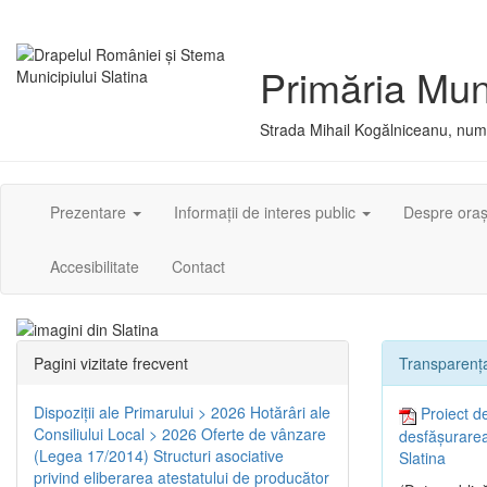
Primăria Muni
Strada Mihail Kogălniceanu, numă
Prezentare
Informații de interes public
Despre ora
Accesibilitate
Contact
Pagini vizitate frecvent
Transparența
Dispoziţii ale Primarului > 2026
Hotărâri ale
Proiect d
Consiliului Local > 2026
Oferte de vânzare
desfășurarea
(Legea 17/2014)
Structuri asociative
Slatina
privind eliberarea atestatului de producător