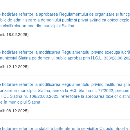
e hotărâre referitor la aprobarea Regulamentului de organizare și funcț
ublic de administrare a domeniului public și privat având ca obiect explo
a cimitirelor umane din municipiul Slatina
rii: 18.02.2026)
e hotărâre referitor la modificarea Regulamentului privind execuția lucră
n municipiul Slatina pe domeniul public aprobat prin H.C.L. 333/28.08.20
rii: 12.12.2025)
e hotărâre referitor la modificarea Regulamentului privind instituirea și 
brizare în municipiul Slatina, anexa la HCL Slatina nr. 77/2022, precum 
CL Slatina nr. 106/20.03.2025, referitoare la aprobarea taxelor distinc
e în municipiul Slatina
rii: 08.12.2025)
 hotărâre referitor la stabilire tarife aferente serviciilor Clubului Sportiv