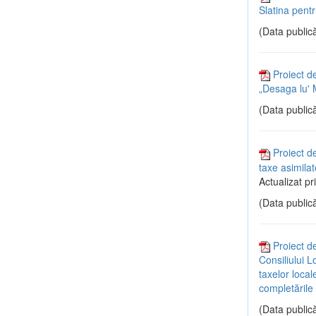
Slatina pent
(Data publică
Proiect d
„Desaga lu' M
(Data publică
Proiect de
taxe asimilat
Actualizat pr
(Data publică
Proiect d
Consiliului L
taxelor local
completările 
(Data publică