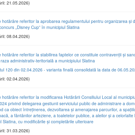
rii: 21.05.2026)
e hotărâre referitor la aprobarea regulamentului pentru organizarea și
-concurs „Disney Cup” în municipiul Slatina
rii: 08.04.2026)
 hotărâre referitor la stabilirea faptelor ce constituie contravenții și sanc
 raza administrativ-teritorială a municipiului Slatina
tul 120 din 02.04.2026 - varianta finală consolidată la data de 06.05.2
rii: 02.04.2026)
 hotărâre referitor la modificarea Hotărârii Consiliului Local al municipiu
024 privind delegarea gestiunii serviciului public de administrare a dom
nd ca obiect întreținerea, dezvoltarea și amenajarea parcurilor, a spațiilo
oacă, a fântânilor arteziene, a toaletelor publice, a aleilor și a celorlalte
l Slatina, cu modificările și completările ulterioare
rii: 31.03.2026)