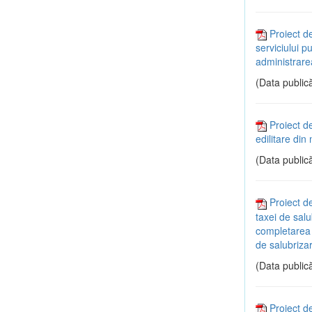
Proiect d
serviciului p
administrare
(Data publică
Proiect d
edilitare di
(Data publică
Proiect d
taxei de salu
completarea H
de salubrizar
(Data publică
Proiect de