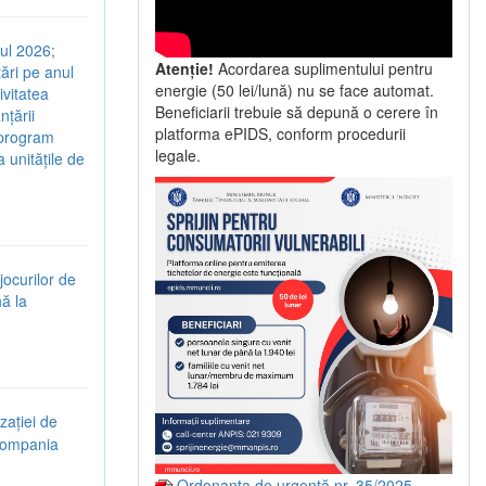
nul 2026;
Atenție!
Acordarea suplimentului pentru
ări pe anul
energie (50 lei/lună) nu se face automat.
ivitatea
Beneficiarii trebuie să depună o cerere în
nțării
platforma ePIDS, conform procedurii
e program
legale.
a unitățile de
jocurilor de
nă la
zației de
 Compania
Ordonanța de urgență nr. 35/2025