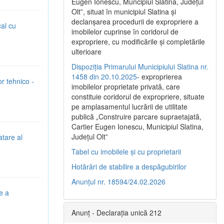
Eugen Ionescu, Muncipiul Slatina, Judeţul
Olt”, situat în municipiul Slatina şi
declanşarea procedurii de expropriere a
cal cu
imobilelor cuprinse în coridorul de
expropriere, cu modificările şi completările
ulterioare
Dispoziția Primarului Municipiului Slatina nr.
1458 din 20.10.2025
- exproprierea
or tehnico -
imobilelor proprietate privată, care
constituie coridorul de expropriere, situate
pe amplasamentul lucrării de utilitate
publică „Construire parcare supraetajată,
Cartier Eugen Ionescu, Municipiul Slatina,
Județul Olt”
atare al
Tabel cu imobilele și cu proprietarii
Hotărâri de stabilire a despăgubirilor
Anunțul nr. 18594/24.02.2026
e a
Anunț - Declarația unică 212