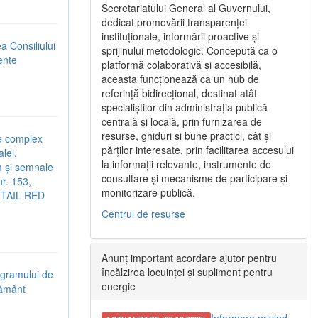
Secretariatului General al Guvernului,
dedicat promovării transparenței
instituționale, informării proactive și
ea Consiliului
sprijinului metodologic. Concepută ca o
rente
platformă colaborativă și accesibilă,
aceasta funcționează ca un hub de
referință bidirecțional, destinat atât
specialiștilor din administrația publică
centrală și locală, prin furnizarea de
resurse, ghiduri și bune practici, cât și
re complex
părților interesate, prin facilitarea accesului
lei,
la informații relevante, instrumente de
em și semnale
consultare și mecanisme de participare și
r. 153,
monitorizare publică.
RETAIL RED
Centrul de resurse
Anunț important acordare ajutor pentru
încălzirea locuinței și supliment pentru
ogramului de
energie
țământ