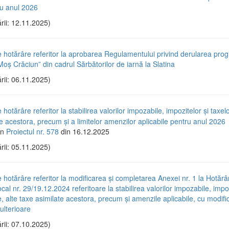
ru anul 2026
rii: 12.11.2025)
e hotărâre referitor la aprobarea Regulamentului privind derularea pro
oș Crăciun” din cadrul Sărbătorilor de iarnă la Slatina
rii: 06.11.2025)
 hotărâre referitor la stabilirea valorilor impozabile, impozitelor și taxelo
e acestora, precum și a limitelor amenzilor aplicabile pentru anul 2026
in
Proiectul nr. 578
din 16.12.2025
rii: 05.11.2025)
e hotărâre referitor la modificarea și completarea Anexei nr. 1 la Hotăr
ocal nr. 29/19.12.2024 referitoare la stabilirea valorilor impozabile, impoz
e, alte taxe asimilate acestora, precum și amenzile aplicabile, cu modific
ulterioare
rii: 07.10.2025)