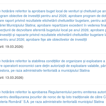
 hotărâre referitor la aprobare buget local de venituri și cheltuieli pe a
gram obiective de investiții pentru anul 2026; aprobare program de dot
e raport privind rezultatele etichetării cheltuielilor bugetare, pentru act
riei Municipiului Slatina; aprobare repartizare excedent în vederea fina
 secțiunii de dezvoltare aferentă bugetului local pe anul 2026; aprobar
nvestiții și rapoarte privind rezultatele etichetării cheltuielilor bugetare l
ntru anul 2026; aprobare fișe ale obiectivelor de investiții
rii: 19.03.2026)
 hotărâre referitor la stabilirea condițiilor de organizare și exploatare a 
e operatorii economici care dețin autorizații de exploatare valabile, pâ
stora, pe raza administrativ-teritorială a municipiului Slatina
rii: 13.03.2026)
e hotărâre referitor la aprobarea Regulamentului pentru emiterea autori
pentru desfășurarea jocurilor de noroc de tip loto tradiționale de către
teria Română” S.A. pe raza administrativ-teritorială municipiul Slatina