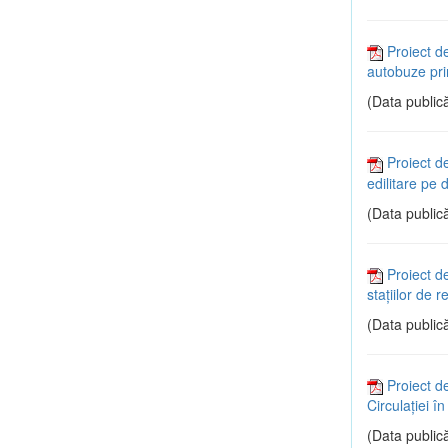
Proiect de
autobuze pri
(Data publică
Proiect d
edilitare pe 
(Data publică
Proiect d
staţiilor de 
(Data publică
Proiect d
Circulaţiei î
(Data publică