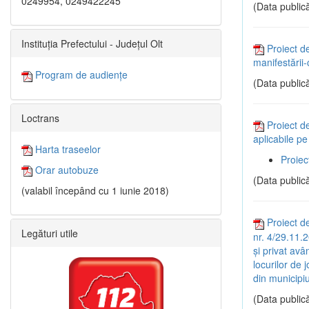
0249954, 0249422245
(Data publică
Instituția Prefectului - Județul Olt
Proiect d
manifestării
Program de audiențe
(Data publică
Loctrans
Proiect de
aplicabile pe
Harta traseelor
Proiec
Orar autobuze
(Data publică
(valabil începând cu 1 iunie 2018)
Proiect de
Legături utile
nr. 4/29.11.2
și privat avâ
locurilor de j
din municipiu
(Data publică