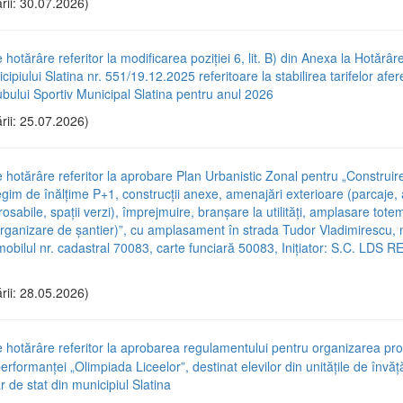
rii: 30.07.2026)
 hotărâre referitor la modificarea poziției 6, lit. B) din Anexa la Hotărâr
cipiului Slatina nr. 551/19.12.2025 referitoare la stabilirea tarifelor afe
lubului Sportiv Municipal Slatina pentru anul 2026
rii: 25.07.2026)
e hotărâre referitor la aprobare Plan Urbanistic Zonal pentru „Construi
gim de înălțime P+1, construcții anexe, amenajări exterioare (parcaje, a
osabile, spații verzi), împrejmuire, branșare la utilități, amplasare tot
 organizare de șantier)”, cu amplasament în strada Tudor Vladimirescu, n
mobilul nr. cadastral 70083, carte funciară 50083, Inițiator: S.C. LDS 
rii: 28.05.2026)
e hotărâre referitor la aprobarea regulamentului pentru organizarea pr
erformanței „Olimpiada Liceelor”, destinat elevilor din unitățile de învă
r de stat din municipiul Slatina