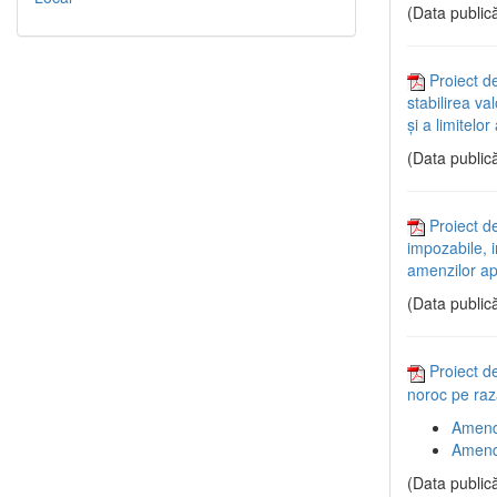
(Data publică
Proiect d
stabilirea va
și a limitelo
(Data publică
Proiect d
impozabile, i
amenzilor ap
(Data publică
Proiect de
noroc pe raz
Amend
Amend
(Data publică