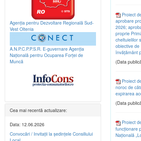
Proiect de
aprobare pro
Agenția pentru Dezvoltare Regională Sud-
2026; aprobar
Vest Oltenia
proprie Primă
cheltuielilor
obiective de i
A.N.P.C.P.P.S.R.
E-guvernare
Agenția
învățământ pe
Națională pentru Ocuparea Forței de
Muncă
(Data publică
Proiect de
noroc de cătr
expirarea ace
(Data publică
Cea mai recentă actualizare:
Proiect d
Data: 12.06.2026
funcționare 
Convocări / Invitaţii la şedinţele Consiliului
Națională „Lo
Local