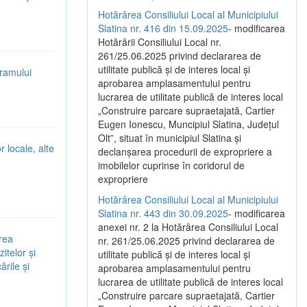
Hotărârea Consiliului Local al Municipiului
Slatina nr. 416 din 15.09.2025
- modificarea
Hotărârii Consiliului Local nr.
261/25.06.2025 privind declararea de
utilitate publică și de interes local și
gramului
aprobarea amplasamentului pentru
lucrarea de utilitate publică de interes local
„Construire parcare supraetajată, Cartier
Eugen Ionescu, Muncipiul Slatina, Județul
Olt”, situat în municipiul Slatina și
r locale, alte
declanșarea procedurii de expropriere a
imobilelor cuprinse în coridorul de
expropriere
Hotărârea Consiliului Local al Municipiului
Slatina nr. 443 din 30.09.2025
- modificarea
anexei nr. 2 la Hotărârea Consiliului Local
ârea
nr. 261/25.06.2025 privind declararea de
itelor și
utilitate publică şi de interes local şi
ările și
aprobarea amplasamentului pentru
lucrarea de utilitate publică de interes local
„Construire parcare supraetajată, Cartier