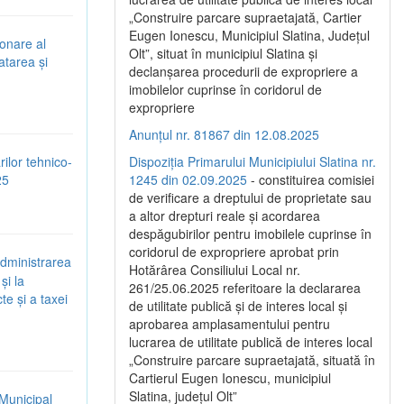
„Construire parcare supraetajată, Cartier
Eugen Ionescu, Municipiul Slatina, Județul
ionare al
Olt”, situat în municipiul Slatina și
atarea și
declanșarea procedurii de expropriere a
imobilelor cuprinse în coridorul de
expropriere
Anunțul nr. 81867 din 12.08.2025
rilor tehnico-
Dispoziția Primarului Municipiului Slatina nr.
25
1245 din 02.09.2025
- constituirea comisiei
de verificare a dreptului de proprietate sau
a altor drepturi reale și acordarea
despăgubirilor pentru imobilele cuprinse în
coridorul de expropriere aprobat prin
administrarea
Hotărârea Consiliului Local nr.
și la
261/25.06.2025 referitoare la declararea
te și a taxei
de utilitate publică și de interes local și
aprobarea amplasamentului pentru
lucrarea de utilitate publică de interes local
„Construire parcare supraetajată, situată în
Cartierul Eugen Ionescu, municipiul
Slatina, județul Olt”
 Municipal