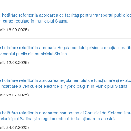
 hotărâre referitor la acordarea de facilități pentru transportul public lo
n curse regulate în municipiul Slatina
rii: 18.09.2025)
e hotărâre referitor la aprobare Regulamentului privind execuţia lucrăril
domeniul public din municipiul Slatina
rii: 12.08.2025)
e hotărâre referitor la aprobarea regulamentului de funcţionare şi explo
reîncărcare a vehiculelor electrice şi hybrid plug-in în Municiplul Slatina
rii: 28.07.2025)
e hotărâre referitor la aprobarea componenţei Comisiei de Sistematizar
n Municipiul Slatina și a regulamentului de funcţionare a acesteia
rii: 24.07.2025)