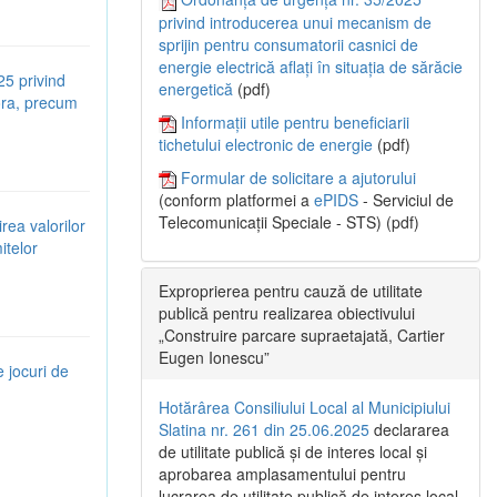
privind introducerea unui mecanism de
sprijin pentru consumatorii casnici de
energie electrică aflați în situația de sărăcie
25 privind
energetică
(pdf)
tora, precum
Informații utile pentru beneficiarii
tichetului electronic de energie
(pdf)
Formular de solicitare a ajutorului
(conform platformei a
ePIDS
- Serviciul de
Telecomunicații Speciale - STS) (pdf)
rea valorilor
itelor
Exproprierea pentru cauză de utilitate
publică pentru realizarea obiectivului
„Construire parcare supraetajată, Cartier
Eugen Ionescu”
e jocuri de
Hotărârea Consiliului Local al Municipiului
Slatina nr. 261 din 25.06.2025
declararea
de utilitate publică și de interes local și
aprobarea amplasamentului pentru
lucrarea de utilitate publică de interes local