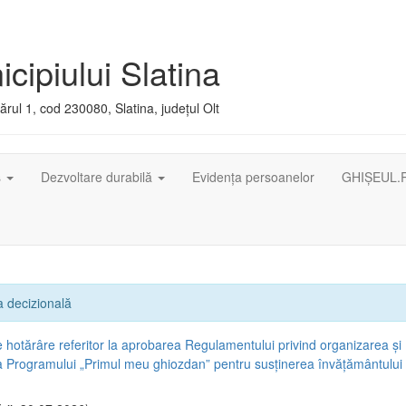
cipiului Slatina
rul 1, cod 230080, Slatina, județul Olt
ș
Dezvoltare durabilă
Evidența persoanelor
GHIȘEUL.
 decizională
e hotărâre referitor la aprobarea Regulamentului privind organizarea și
 Programului „Primul meu ghiozdan” pentru susținerea învățământului 