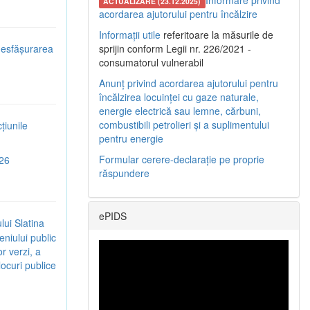
Informare privind
ACTUALIZARE (23.12.2025)
acordarea ajutorului pentru încălzire
Informații utile
referitoare la măsurile de
 desfășurarea
sprijin conform Legii nr. 226/2021 -
consumatorul vulnerabil
Anunț privind acordarea ajutorului pentru
încălzirea locuinței cu gaze naturale,
energie electrică sau lemne, cărbuni,
combustibili petrolieri și a suplimentului
țiunile
pentru energie
Formular cerere-declarație pe proprie
026
răspundere
ePIDS
lui Slatina
eniului public
r verzi, a
 locuri publice