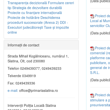
(Data publică
Transparenţa decizională
Formulare cereri
tip
Strategia de dezvoltare durabilă
Proiecte cu finanţare internaţională
Proiect de
Proiecte de hotărâre
Deschiderea
Local al Muni
procedurii succesorale (Anexa 2)
DDI -
serviciilor C
Executori judecătorești
Taxe şi impozite
online
(Data publică
Informaţii de contact
Proiect d
comercial (re
Strada Mihail Kogălniceanu, numărul 1,
platforme car
Slatina, Olt, cod 230080
publicitare,
generat de i
Telefon 0249439377, 0249439233
S.R.L.
Telverde 0349919
(Data publică
Fax: 0249439336
e-mail:
office@primariaslatina.ro
Proiect d
stimulare a p
preuniversita
Intervenții Poliția Locală Slatina