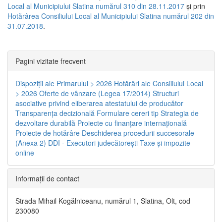
Local al Municipiului Slatina numărul 310 din 28.11.2017
și prin
Hotărârea Consiliului Local al Municipiului Slatina numărul 202 din
31.07.2018
.
Pagini vizitate frecvent
Dispoziţii ale Primarului > 2026
Hotărâri ale Consiliului Local
> 2026
Oferte de vânzare (Legea 17/2014)
Structuri
asociative privind eliberarea atestatului de producător
Transparenţa decizională
Formulare cereri tip
Strategia de
dezvoltare durabilă
Proiecte cu finanţare internaţională
Proiecte de hotărâre
Deschiderea procedurii succesorale
(Anexa 2)
DDI - Executori judecătorești
Taxe şi impozite
online
Informaţii de contact
Strada Mihail Kogălniceanu, numărul 1, Slatina, Olt, cod
230080