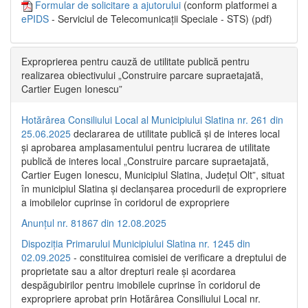
Formular de solicitare a ajutorului
(conform platformei a
ePIDS
- Serviciul de Telecomunicații Speciale - STS) (pdf)
Exproprierea pentru cauză de utilitate publică pentru
realizarea obiectivului „Construire parcare supraetajată,
Cartier Eugen Ionescu”
Hotărârea Consiliului Local al Municipiului Slatina nr. 261 din
25.06.2025
declararea de utilitate publică și de interes local
și aprobarea amplasamentului pentru lucrarea de utilitate
publică de interes local „Construire parcare supraetajată,
Cartier Eugen Ionescu, Municipiul Slatina, Județul Olt”, situat
în municipiul Slatina și declanșarea procedurii de expropriere
a imobilelor cuprinse în coridorul de expropriere
Anunțul nr. 81867 din 12.08.2025
Dispoziția Primarului Municipiului Slatina nr. 1245 din
02.09.2025
- constituirea comisiei de verificare a dreptului de
proprietate sau a altor drepturi reale și acordarea
despăgubirilor pentru imobilele cuprinse în coridorul de
expropriere aprobat prin Hotărârea Consiliului Local nr.