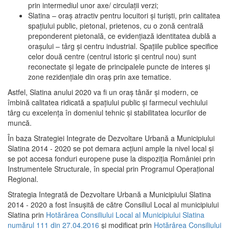
prin intermediul unor axe/ circulații verzi;
Slatina – oraş atractiv pentru locuitori şi turişti, prin calitatea
spaţiului public, pietonal, prietenos, cu o zonă centrală
preponderent pietonală, ce evidenţiază identitatea dublă a
oraşului – târg şi centru industrial. Spaţiile publice specifice
celor două centre (centrul istoric şi centrul nou) sunt
reconectate şi legate de principalele puncte de interes şi
zone rezidenţiale din oraş prin axe tematice.
Astfel, Slatina anului 2020 va fi un oraş tânăr şi modern, ce
îmbină calitatea ridicată a spaţiului public şi farmecul vechiului
târg cu excelenţa în domeniul tehnic şi stabilitatea locurilor de
muncă.
În baza Strategiei Integrate de Dezvoltare Urbană a Municipiului
Slatina 2014 - 2020 se pot demara acţiuni ample la nivel local şi
se pot accesa fonduri europene puse la dispoziţia României prin
Instrumentele Structurale, în special prin Programul Operațional
Regional.
Strategia Integrată de Dezvoltare Urbană a Municipiului Slatina
2014 - 2020 a fost însuşită de către Consiliul Local al municipiului
Slatina prin
Hotărârea Consiliului Local al Municipiului Slatina
numărul 111 din 27.04.2016
și modificat prin
Hotărârea Consiliului