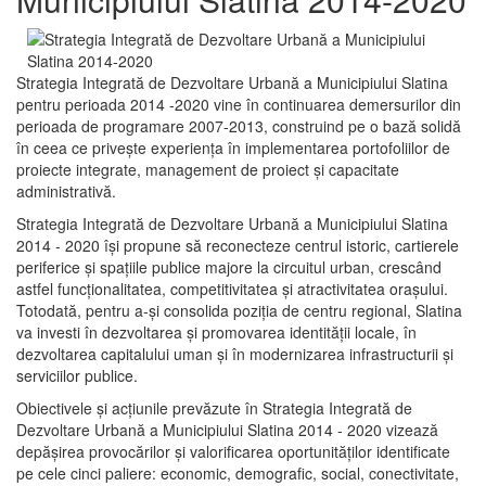
Strategia Integrată de Dezvoltare Urbană a Municipiului Slatina
pentru perioada 2014 -2020 vine în continuarea demersurilor din
perioada de programare 2007-2013, construind pe o bază solidă
în ceea ce priveşte experienţa în implementarea portofoliilor de
proiecte integrate, management de proiect și capacitate
administrativă.
Strategia Integrată de Dezvoltare Urbană a Municipiului Slatina
2014 - 2020 își propune să reconecteze centrul istoric, cartierele
periferice şi spaţiile publice majore la circuitul urban, crescând
astfel funcţionalitatea, competitivitatea şi atractivitatea oraşului.
Totodată, pentru a-şi consolida poziţia de centru regional, Slatina
va investi în dezvoltarea şi promovarea identităţii locale, în
dezvoltarea capitalului uman şi în modernizarea infrastructurii şi
serviciilor publice.
Obiectivele şi acţiunile prevăzute în Strategia Integrată de
Dezvoltare Urbană a Municipiului Slatina 2014 - 2020 vizează
depășirea provocărilor şi valorificarea oportunităţilor identificate
pe cele cinci paliere: economic, demografic, social, conectivitate,