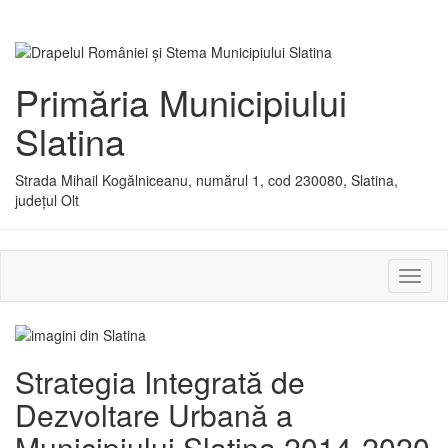
Primăria Municipiului
Slatina
Strada Mihail Kogălniceanu, numărul 1, cod 230080, Slatina,
județul Olt
Activ
sau
dezac
meniu
Strategia Integrată de
Dezvoltare Urbană a
Municipiului Slatina 2014-2020