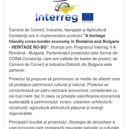
Camera de Comerț, Industrie, Navigație și Agricultură
Constanța are în implementare proiectul
“A heritage
friendly cross-border economy in România and Bulgaria
- HERITAGE RO-BG”
, finanțat prin Programul Interreg V-A
România - Bulgaria. Parteneriatul proiectului este format din
CCINA Constanța, care are calitate de leader de proiect, iar
Camera de Comerț și Industrie Dobrich din Bulgaria este
partener.
Proiectul își propune să promoveze un mediu de afaceri care
să protejeze patrimoniul cultural și natural. Proiectul se
concentrează pe patru sectoare economice, considerate cu
cel mai mare risc în ceea ce privește valorificarea economică
sustenabilă a patrimoniului: turism, urbanism-arhitectură-
construcții, agricultură-silvicultură-pășunat și energii
regenerabile.
Principalul rezultat al proiectului „Strategia de dezvoltare a
unei economii care protejează resursele naturale și culturale