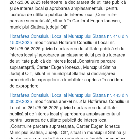
261/25.06.2025 referitoare la declararea de utilitate publică
și de interes local și aprobarea amplasamentului pentru
lucrarea de utilitate publică de interes local „Construire
parcare supraetajată, situată în Cartierul Eugen Ionescu,
municipiul Slatina, județul Olt”
Hotărârea Consiliului Local al Municipiului Slatina nr. 416 din
15.09.2025
- modificarea Hotărârii Consiliului Local nr.
261/25.06.2025 privind declararea de utilitate publică și de
interes local și aprobarea amplasamentului pentru lucrarea
de utilitate publică de interes local „Construire parcare
supraetajată, Cartier Eugen Ionescu, Muncipiul Slatina,
Județul Olt”, situat în municipiul Slatina și declanșarea
procedurii de expropriere a imobilelor cuprinse în coridorul
de expropriere
Hotărârea Consiliului Local al Municipiului Slatina nr. 443 din
30.09.2025
- modificarea anexei nr. 2 la Hotărârea Consiliului
Local nr. 261/25.06.2025 privind declararea de utilitate
publică şi de interes local şi aprobarea amplasamentului
pentru lucrarea de utilitate publică de interes local
„Construire parcare supraetajată, Cartier Eugen Ionescu,
Muncipiul Slatina, Judeţul Olt”, situat în municipiul Slatina şi
declanşarea procedurii de expropriere a imobilelor cuprinse