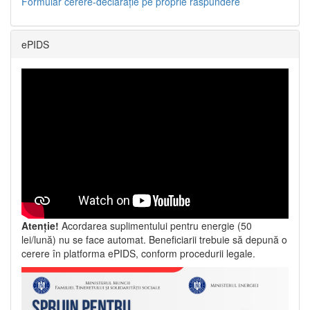
Formular cerere-declarație pe proprie răspundere
ePIDS
Atenție!
Acordarea suplimentului pentru energie (50
lei/lună) nu se face automat. Beneficiarii trebuie să depună o
cerere în platforma ePIDS, conform procedurii legale.