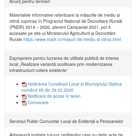
Anunț pentru fermieri
Materialele informative referitoare la măsurile de mediu și
climă cuprinse în Programul Național de Dezvoltare Rurală
(PNDR) 2014 – 2020, aferent Campaniei 2021, pot fi
accesate pe site-ul Ministerului Agriculturii și Dezvoltării
Rurale
https://www.madr.ro/masuri-de-mediu-si-clima.html
Expropriere pentru lucrarea de utilitate publică de interes
local „Realizare variantă ocolitoare prin modernizarea
infrastructurii rutiere existente”
Hotărârea Consiliului Local al Municipiului Slatina
numărul 49 din 29.02.2020
Notificare de acces în teren
Convocare
Serviciul Public Comunitar Local de Evidență a Persoanelor
Adresează invitația tuturor cetățenilor care nu dețin acte de