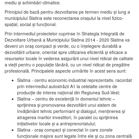
mediu şi schimbări climatice.
Principiul de bază pentru dezvoltarea pe termen mediu şi lung a
municipiului Slatina este reconectarea oraşului la nivel fizico-
spaţial, social şi funcţional.
Prin intermediul proiectelor cuprinse în Strategia Integrată de
Dezvoltare Urbană a Municipiului Slatina 2014 - 2020 Slatina va
deveni un oraş compact şi verde, cu o înţelegere durabilă a
dezvoltării urbane, orientat spre utilizarea eficientă şi eficace a
resurselor locale în vederea asigurării unui nivel ridicat de calitate
a vieţii pentru o populaţie tânără, cu un nivel ridicat de pregătire
profesională. Principalele aspecte urmărite în acest sens sunt:
Slatina - centru economic-industrial reprezentativ, racordat
prin intermediul autostrăzii A1 la celelalte centre de
producţie de interes naţional din Regiunea Sud-Vest;
Slatina – centru de excelenţă în domeniul tehnic –
sprijinirea şi promovarea dezvoltării unui sistem de
învăţământ tehnic performant şi dialogul, menţinerea şi
atragerea marilor investitori, în paralel cu sprijinirea
iniţiativelor locale şi a antreprenoriatului;
Slatina - oraş compact şi conectat în care zonele
funcţionale majore sunt legate între ele şi cu zona centrală