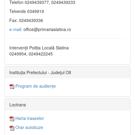
Telefon 0249439377, 0249439233
Telverde 0349919
Fax: 0249439336
e-mail:
office@primariaslatina.ro
Intervenții Poliția Locală Slatina
0249954, 0249422245
Instituția Prefectului - Județul Olt
Program de audiențe
Loctrans
Harta traseelor
Orar autobuze