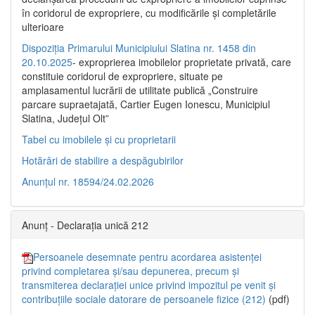
în coridorul de expropriere, cu modificările şi completările
ulterioare
Dispoziția Primarului Municipiului Slatina nr. 1458 din
20.10.2025
- exproprierea imobilelor proprietate privată, care
constituie coridorul de expropriere, situate pe
amplasamentul lucrării de utilitate publică „Construire
parcare supraetajată, Cartier Eugen Ionescu, Municipiul
Slatina, Județul Olt”
Tabel cu imobilele și cu proprietarii
Hotărâri de stabilire a despăgubirilor
Anunțul nr. 18594/24.02.2026
Anunț - Declarația unică 212
Persoanele desemnate pentru acordarea asistenței
privind completarea și/sau depunerea, precum și
transmiterea declarației unice privind impozitul pe venit și
contribuțiile sociale datorare de persoanele fizice (212)
(pdf)