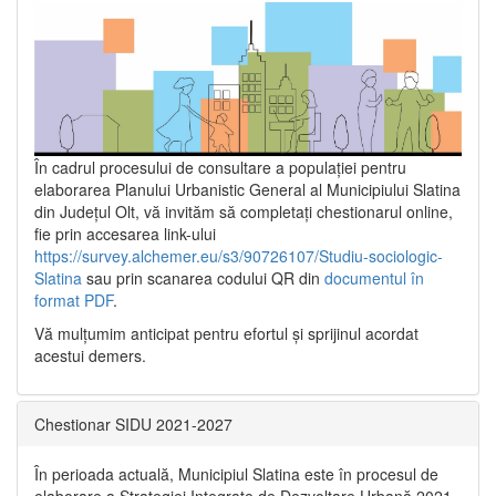
În cadrul procesului de consultare a populaţiei pentru
elaborarea Planului Urbanistic General al Municipiului Slatina
din Județul Olt, vă invităm să completați chestionarul online,
fie prin accesarea link-ului
https://survey.alchemer.eu/s3/90726107/Studiu-sociologic-
Slatina
sau prin scanarea codului QR din
documentul în
format PDF
.
Vă mulţumim anticipat pentru efortul şi sprijinul acordat
acestui demers.
Chestionar SIDU 2021-2027
În perioada actuală, Municipiul Slatina este în procesul de
elaborare a Strategiei Integrate de Dezvoltare Urbană 2021‐