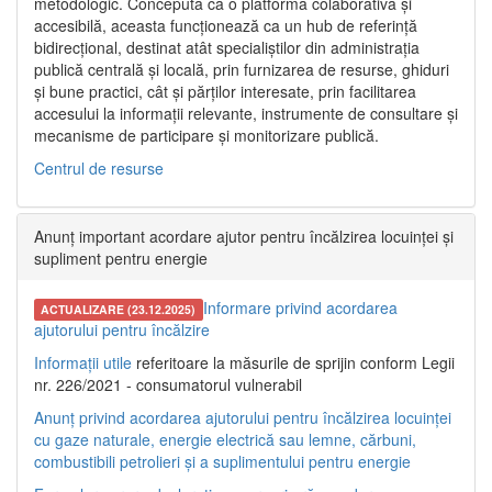
metodologic. Concepută ca o platformă colaborativă și
accesibilă, aceasta funcționează ca un hub de referință
bidirecțional, destinat atât specialiștilor din administrația
publică centrală și locală, prin furnizarea de resurse, ghiduri
și bune practici, cât și părților interesate, prin facilitarea
accesului la informații relevante, instrumente de consultare și
mecanisme de participare și monitorizare publică.
Centrul de resurse
Anunț important acordare ajutor pentru încălzirea locuinței și
supliment pentru energie
Informare privind acordarea
ACTUALIZARE (23.12.2025)
ajutorului pentru încălzire
Informații utile
referitoare la măsurile de sprijin conform Legii
nr. 226/2021 - consumatorul vulnerabil
Anunț privind acordarea ajutorului pentru încălzirea locuinței
cu gaze naturale, energie electrică sau lemne, cărbuni,
combustibili petrolieri și a suplimentului pentru energie