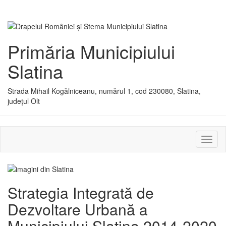
Primăria Municipiului
Slatina
Strada Mihail Kogălniceanu, numărul 1, cod 230080, Slatina,
județul Olt
Activ
sau
dezac
meniu
Strategia Integrată de
Dezvoltare Urbană a
Municipiului Slatina 2014-2020