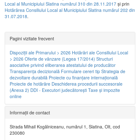
Local al Municipiului Slatina numărul 310 din 28.11.2017
și prin
Hotărârea Consiliului Local al Municipiului Slatina numărul 202 din
31.07.2018
.
Pagini vizitate frecvent
Dispoziţii ale Primarului > 2026
Hotărâri ale Consiliului Local
> 2026
Oferte de vânzare (Legea 17/2014)
Structuri
asociative privind eliberarea atestatului de producător
Transparenţa decizională
Formulare cereri tip
Strategia de
dezvoltare durabilă
Proiecte cu finanţare internaţională
Proiecte de hotărâre
Deschiderea procedurii succesorale
(Anexa 2)
DDI - Executori judecătorești
Taxe şi impozite
online
Informaţii de contact
Strada Mihail Kogălniceanu, numărul 1, Slatina, Olt, cod
230080