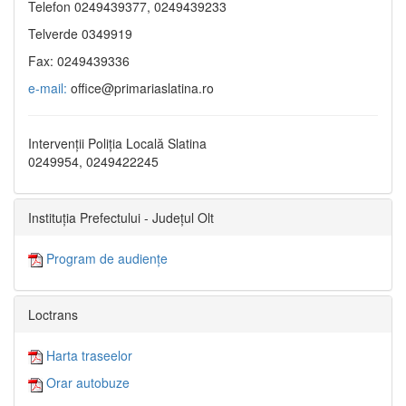
Telefon 0249439377, 0249439233
Telverde 0349919
Fax: 0249439336
e-mail:
office@primariaslatina.ro
Intervenții Poliția Locală Slatina
0249954, 0249422245
Instituția Prefectului - Județul Olt
Program de audiențe
Loctrans
Harta traseelor
Orar autobuze