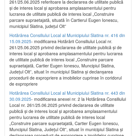
261/25.06.2025 referitoare la declararea de utilitate publică
și de interes local și aprobarea amplasamentului pentru
lucrarea de utilitate publică de interes local „Construire
parcare supraetajată, situată în Cartierul Eugen Ionescu,
municipiul Slatina, județul Olt”
Hotărârea Consiliului Local al Municipiului Slatina nr. 416 din
15.09.2025
- modificarea Hotărârii Consiliului Local nr.
261/25.06.2025 privind declararea de utilitate publică și de
interes local și aprobarea amplasamentului pentru lucrarea
de utilitate publică de interes local „Construire parcare
supraetajată, Cartier Eugen Ionescu, Muncipiul Slatina,
Județul Olt”, situat în municipiul Slatina și declanșarea
procedurii de expropriere a imobilelor cuprinse în coridorul
de expropriere
Hotărârea Consiliului Local al Municipiului Slatina nr. 443 din
30.09.2025
- modificarea anexei nr. 2 la Hotărârea Consiliului
Local nr. 261/25.06.2025 privind declararea de utilitate
publică şi de interes local şi aprobarea amplasamentului
pentru lucrarea de utilitate publică de interes local
„Construire parcare supraetajată, Cartier Eugen Ionescu,
Muncipiul Slatina, Judeţul Olt”, situat în municipiul Slatina şi
declanşarea procedurii de expropriere a imobilelor cuprinse