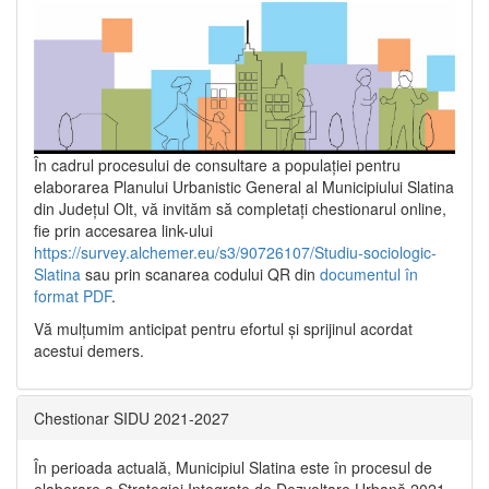
În cadrul procesului de consultare a populaţiei pentru
elaborarea Planului Urbanistic General al Municipiului Slatina
din Județul Olt, vă invităm să completați chestionarul online,
fie prin accesarea link-ului
https://survey.alchemer.eu/s3/90726107/Studiu-sociologic-
Slatina
sau prin scanarea codului QR din
documentul în
format PDF
.
Vă mulţumim anticipat pentru efortul şi sprijinul acordat
acestui demers.
Chestionar SIDU 2021-2027
În perioada actuală, Municipiul Slatina este în procesul de
elaborare a Strategiei Integrate de Dezvoltare Urbană 2021‐