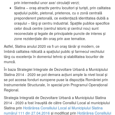
prin intermediul unor axe/ circulații verzi;
Slatina – oraş atractiv pentru locuitori şi turişti, prin calitatea
spaţiului public, pietonal, prietenos, cu o zonă centrală
preponderent pietonală, ce evidenţiază identitatea dublă a
oraşului – târg şi centru industrial. Spaţiile publice specifice
celor două centre (centrul istoric şi centrul nou) sunt
reconectate şi legate de principalele puncte de interes şi
zone rezidenţiale din oraş prin axe tematice.
Astfel, Slatina anului 2020 va fi un oraş tânăr şi modern, ce
îmbină calitatea ridicată a spaţiului public şi farmecul vechiului
târg cu excelenţa în domeniul tehnic şi stabilitatea locurilor de
muncă.
În baza Strategiei Integrate de Dezvoltare Urbană a Municipiului
Slatina 2014 - 2020 se pot demara acţiuni ample la nivel local şi
se pot accesa fonduri europene puse la dispoziţia României prin
Instrumentele Structurale, în special prin Programul Operațional
Regional.
Strategia Integrată de Dezvoltare Urbană a Municipiului Slatina
2014 - 2020 a fost însuşită de către Consiliul Local al municipiului
Slatina prin
Hotărârea Consiliului Local al Municipiului Slatina
numărul 111 din 27.04.2016
și modificat prin
Hotărârea Consiliului