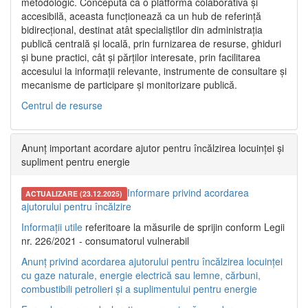
metodologic. Concepută ca o platformă colaborativă și
accesibilă, aceasta funcționează ca un hub de referință
bidirecțional, destinat atât specialiștilor din administrația
publică centrală și locală, prin furnizarea de resurse, ghiduri
și bune practici, cât și părților interesate, prin facilitarea
accesului la informații relevante, instrumente de consultare și
mecanisme de participare și monitorizare publică.
Centrul de resurse
Anunț important acordare ajutor pentru încălzirea locuinței și
supliment pentru energie
Informare privind acordarea
ACTUALIZARE (23.12.2025)
ajutorului pentru încălzire
Informații utile
referitoare la măsurile de sprijin conform Legii
nr. 226/2021 - consumatorul vulnerabil
Anunț privind acordarea ajutorului pentru încălzirea locuinței
cu gaze naturale, energie electrică sau lemne, cărbuni,
combustibili petrolieri și a suplimentului pentru energie