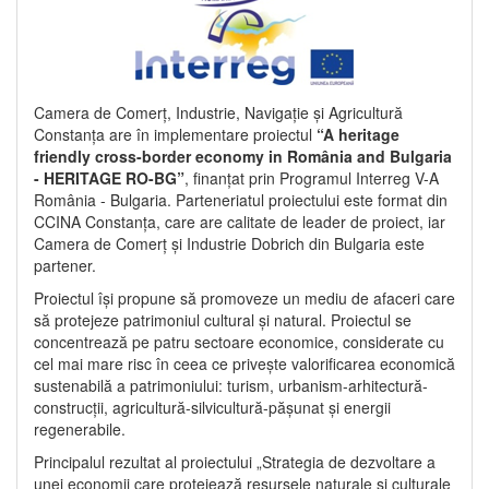
Camera de Comerț, Industrie, Navigație și Agricultură
Constanța are în implementare proiectul
“A heritage
friendly cross-border economy in România and Bulgaria
- HERITAGE RO-BG”
, finanțat prin Programul Interreg V-A
România - Bulgaria. Parteneriatul proiectului este format din
CCINA Constanța, care are calitate de leader de proiect, iar
Camera de Comerț și Industrie Dobrich din Bulgaria este
partener.
Proiectul își propune să promoveze un mediu de afaceri care
să protejeze patrimoniul cultural și natural. Proiectul se
concentrează pe patru sectoare economice, considerate cu
cel mai mare risc în ceea ce privește valorificarea economică
sustenabilă a patrimoniului: turism, urbanism-arhitectură-
construcții, agricultură-silvicultură-pășunat și energii
regenerabile.
Principalul rezultat al proiectului „Strategia de dezvoltare a
unei economii care protejează resursele naturale și culturale