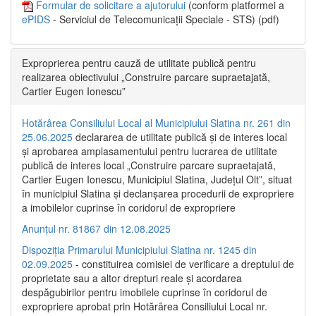
Formular de solicitare a ajutorului
(conform platformei a
ePIDS
- Serviciul de Telecomunicații Speciale - STS) (pdf)
Exproprierea pentru cauză de utilitate publică pentru
realizarea obiectivului „Construire parcare supraetajată,
Cartier Eugen Ionescu”
Hotărârea Consiliului Local al Municipiului Slatina nr. 261 din
25.06.2025
declararea de utilitate publică și de interes local
și aprobarea amplasamentului pentru lucrarea de utilitate
publică de interes local „Construire parcare supraetajată,
Cartier Eugen Ionescu, Municipiul Slatina, Județul Olt”, situat
în municipiul Slatina și declanșarea procedurii de expropriere
a imobilelor cuprinse în coridorul de expropriere
Anunțul nr. 81867 din 12.08.2025
Dispoziția Primarului Municipiului Slatina nr. 1245 din
02.09.2025
- constituirea comisiei de verificare a dreptului de
proprietate sau a altor drepturi reale și acordarea
despăgubirilor pentru imobilele cuprinse în coridorul de
expropriere aprobat prin Hotărârea Consiliului Local nr.