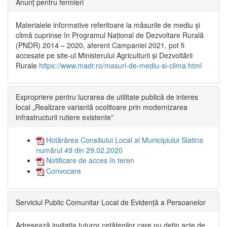
Anunț pentru fermieri
Materialele informative referitoare la măsurile de mediu și
climă cuprinse în Programul Național de Dezvoltare Rurală
(PNDR) 2014 – 2020, aferent Campaniei 2021, pot fi
accesate pe site-ul Ministerului Agriculturii și Dezvoltării
Rurale
https://www.madr.ro/masuri-de-mediu-si-clima.html
Expropriere pentru lucrarea de utilitate publică de interes
local „Realizare variantă ocolitoare prin modernizarea
infrastructurii rutiere existente”
Hotărârea Consiliului Local al Municipiului Slatina
numărul 49 din 29.02.2020
Notificare de acces în teren
Convocare
Serviciul Public Comunitar Local de Evidență a Persoanelor
Adresează invitația tuturor cetățenilor care nu dețin acte de