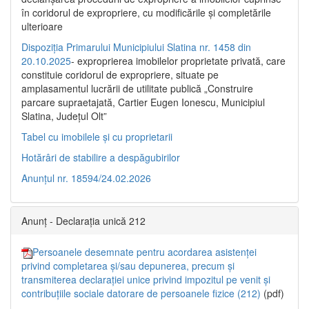
în coridorul de expropriere, cu modificările şi completările
ulterioare
Dispoziția Primarului Municipiului Slatina nr. 1458 din
20.10.2025
- exproprierea imobilelor proprietate privată, care
constituie coridorul de expropriere, situate pe
amplasamentul lucrării de utilitate publică „Construire
parcare supraetajată, Cartier Eugen Ionescu, Municipiul
Slatina, Județul Olt”
Tabel cu imobilele și cu proprietarii
Hotărâri de stabilire a despăgubirilor
Anunțul nr. 18594/24.02.2026
Anunț - Declarația unică 212
Persoanele desemnate pentru acordarea asistenței
privind completarea și/sau depunerea, precum și
transmiterea declarației unice privind impozitul pe venit și
contribuțiile sociale datorare de persoanele fizice (212)
(pdf)