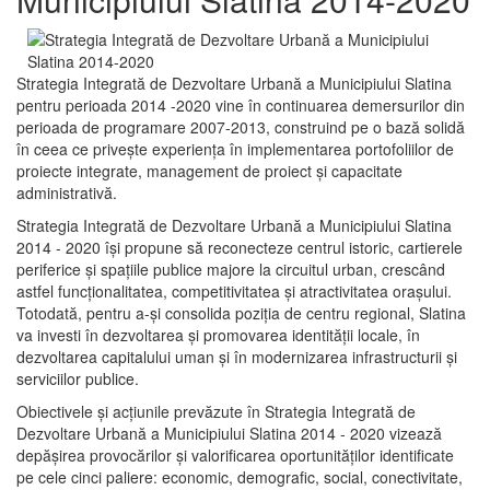
Strategia Integrată de Dezvoltare Urbană a Municipiului Slatina
pentru perioada 2014 -2020 vine în continuarea demersurilor din
perioada de programare 2007-2013, construind pe o bază solidă
în ceea ce priveşte experienţa în implementarea portofoliilor de
proiecte integrate, management de proiect și capacitate
administrativă.
Strategia Integrată de Dezvoltare Urbană a Municipiului Slatina
2014 - 2020 își propune să reconecteze centrul istoric, cartierele
periferice şi spaţiile publice majore la circuitul urban, crescând
astfel funcţionalitatea, competitivitatea şi atractivitatea oraşului.
Totodată, pentru a-şi consolida poziţia de centru regional, Slatina
va investi în dezvoltarea şi promovarea identităţii locale, în
dezvoltarea capitalului uman şi în modernizarea infrastructurii şi
serviciilor publice.
Obiectivele şi acţiunile prevăzute în Strategia Integrată de
Dezvoltare Urbană a Municipiului Slatina 2014 - 2020 vizează
depășirea provocărilor şi valorificarea oportunităţilor identificate
pe cele cinci paliere: economic, demografic, social, conectivitate,