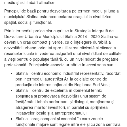
mediu şi schimbări climatice.
Principiul de bază pentru dezvoltarea pe termen mediu şi lung a
municipiului Slatina este reconectarea oraşului la nivel fizico-
spaţial, social şi funcţional.
Prin intermediul proiectelor cuprinse în Strategia Integrată de
Dezvoltare Urbană a Municipiului Slatina 2014 - 2020 Slatina va
deveni un oraş compact şi verde, cu o înţelegere durabilă a
dezvoltării urbane, orientat spre utilizarea eficientă şi eficace a
resurselor locale în vederea asigurării unui nivel ridicat de calitate
a vieţii pentru o populaţie tânără, cu un nivel ridicat de pregătire
profesională. Principalele aspecte urmărite în acest sens sunt:
Slatina - centru economic-industrial reprezentativ, racordat
prin intermediul autostrăzii A1 la celelalte centre de
producţie de interes naţional din Regiunea Sud-Vest;
Slatina – centru de excelenţă în domeniul tehnic –
sprijinirea şi promovarea dezvoltării unui sistem de
învăţământ tehnic performant şi dialogul, menţinerea şi
atragerea marilor investitori, în paralel cu sprijinirea
iniţiativelor locale şi a antreprenoriatului;
Slatina - oraş compact şi conectat în care zonele
funcţionale majore sunt legate între ele şi cu zona centrală