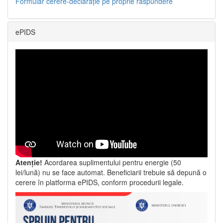
Formular cerere-declarație pe proprie răspundere
ePIDS
Atenție!
Acordarea suplimentului pentru energie (50
lei/lună) nu se face automat. Beneficiarii trebuie să depună o
cerere în platforma ePIDS, conform procedurii legale.