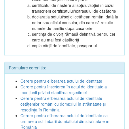
certificatul de naștere al soțului/soției în cazul
transcrierii certificatului/extrasului de căsătorie
declarația soțului/soției cetățean român, dată la
notar sau oficiul consular, din care să rezulte
numele de familie după căsătorie
sentința de divorț rămasă definitivă pentru cei
care au mai fost căsătoriți
copia cărții de identitate, pașaportul
Formulare cereri tip:
Cerere pentru eliberarea actului de identitate
Cerere pentru înscrierea în actul de identitate a
menţiunii privind stabilirea reşedinţei
Cerere pentru eliberarea actului de identitate
cetăţenilor români cu domiciliul în străinătate şi
reşedinţa în România
Cerere pentru eliberarea actului de identitate ca
urmare a schimbării domiciliului din străinătate în
România