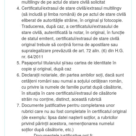
multilingv de pe actul de stare civilă solicitat
Certificatul/extrasul de stare civilă/extrasul multilingv
(să includă și limba română) de pe actul de stare civilă
eliberat de autoritățile străine, în original și fotocopie.
Traducerea, după caz, a certificatului/extrasului de
stare civilă, autentificată la notar, în original, în funcție
de statul emitent, certificatul/extrasul de stare civilă
original trebuie să conțină forma de apostilare sau
supralegalizare prevăzută de art. 72 alin. (6) din H.G.
nr. 64/2011
Pașaportul titularului și/sau cartea de identitate în
copie și original, după caz
Declarații notariale, din partea ambilor soți, dacă sunt
cetățeni români sau numai a soțului cetățean român,
cu privire la numele de familie purtat după căsătorie,
în situația în care certificatul/extrasul de căsătorie
străin nu conține, distinct, această rubrică
Documente justificative pentru completarea unor
rubrici care nu au fost completate în certificatul original
(de exemplu: lipsa datei nașterii soților, a rubricilor
privind părinții acestora, nemenționarea numelui
soților după căsătorie, etc.)
Documentele justificative pot fi: