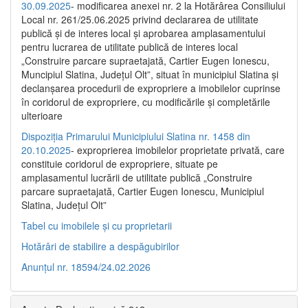
30.09.2025
- modificarea anexei nr. 2 la Hotărârea Consiliului
Local nr. 261/25.06.2025 privind declararea de utilitate
publică şi de interes local şi aprobarea amplasamentului
pentru lucrarea de utilitate publică de interes local
„Construire parcare supraetajată, Cartier Eugen Ionescu,
Muncipiul Slatina, Judeţul Olt”, situat în municipiul Slatina şi
declanşarea procedurii de expropriere a imobilelor cuprinse
în coridorul de expropriere, cu modificările şi completările
ulterioare
Dispoziția Primarului Municipiului Slatina nr. 1458 din
20.10.2025
- exproprierea imobilelor proprietate privată, care
constituie coridorul de expropriere, situate pe
amplasamentul lucrării de utilitate publică „Construire
parcare supraetajată, Cartier Eugen Ionescu, Municipiul
Slatina, Județul Olt”
Tabel cu imobilele și cu proprietarii
Hotărâri de stabilire a despăgubirilor
Anunțul nr. 18594/24.02.2026