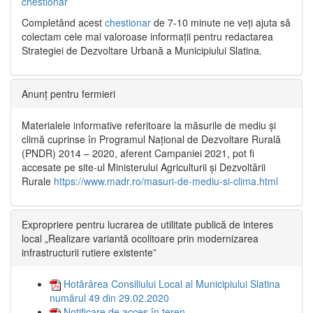
chestionar
Completând acest
chestionar
de 7-10 minute ne veți ajuta să
colectam cele mai valoroase informații pentru redactarea
Strategiei de Dezvoltare Urbană a Municipiului Slatina.
Anunț pentru fermieri
Materialele informative referitoare la măsurile de mediu și
climă cuprinse în Programul Național de Dezvoltare Rurală
(PNDR) 2014 – 2020, aferent Campaniei 2021, pot fi
accesate pe site-ul Ministerului Agriculturii și Dezvoltării
Rurale
https://www.madr.ro/masuri-de-mediu-si-clima.html
Expropriere pentru lucrarea de utilitate publică de interes
local „Realizare variantă ocolitoare prin modernizarea
infrastructurii rutiere existente”
Hotărârea Consiliului Local al Municipiului Slatina
numărul 49 din 29.02.2020
Notificare de acces în teren