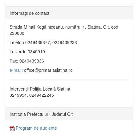
Informaţii de contact
Strada Mihail Kogălniceanu, numărul 1, Slatina, Olt, cod
230080
Telefon 0249439377, 0249439233
Telverde 0349919
Fax: 0249439336
e-mail:
office@primariaslatina.ro
Intervenții Poliția Locală Slatina
0249954, 0249422245
Instituția Prefectului - Județul Olt
Program de audiențe