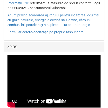
Informații utile
referitoare la măsurile de sprijin conform Legii
nr. 226/2021 - consumatorul vulnerabil
Anunț privind acordarea ajutorului pentru încălzirea locuinței
cu gaze naturale, energie electrică sau lemne, cărbuni,
combustibili petrolieri și a suplimentului pentru energie
Formular cerere-declarație pe proprie răspundere
ePIDS