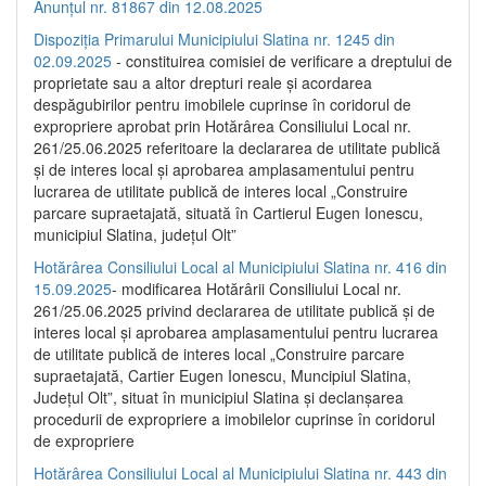
Anunțul nr. 81867 din 12.08.2025
Dispoziția Primarului Municipiului Slatina nr. 1245 din
02.09.2025
- constituirea comisiei de verificare a dreptului de
proprietate sau a altor drepturi reale și acordarea
despăgubirilor pentru imobilele cuprinse în coridorul de
expropriere aprobat prin Hotărârea Consiliului Local nr.
261/25.06.2025 referitoare la declararea de utilitate publică
și de interes local și aprobarea amplasamentului pentru
lucrarea de utilitate publică de interes local „Construire
parcare supraetajată, situată în Cartierul Eugen Ionescu,
municipiul Slatina, județul Olt”
Hotărârea Consiliului Local al Municipiului Slatina nr. 416 din
15.09.2025
- modificarea Hotărârii Consiliului Local nr.
261/25.06.2025 privind declararea de utilitate publică și de
interes local și aprobarea amplasamentului pentru lucrarea
de utilitate publică de interes local „Construire parcare
supraetajată, Cartier Eugen Ionescu, Muncipiul Slatina,
Județul Olt”, situat în municipiul Slatina și declanșarea
procedurii de expropriere a imobilelor cuprinse în coridorul
de expropriere
Hotărârea Consiliului Local al Municipiului Slatina nr. 443 din