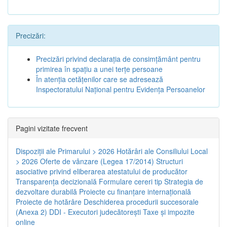
Precizări:
Precizări privind declaraţia de consimţământ pentru
primirea în spaţiu a unei terţe persoane
În atenţia cetăţenilor care se adresează
Inspectoratului Naţional pentru Evidenţa Persoanelor
Pagini vizitate frecvent
Dispoziţii ale Primarului > 2026
Hotărâri ale Consiliului Local
> 2026
Oferte de vânzare (Legea 17/2014)
Structuri
asociative privind eliberarea atestatului de producător
Transparenţa decizională
Formulare cereri tip
Strategia de
dezvoltare durabilă
Proiecte cu finanţare internaţională
Proiecte de hotărâre
Deschiderea procedurii succesorale
(Anexa 2)
DDI - Executori judecătorești
Taxe şi impozite
online