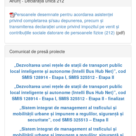
Anunț - Declarația unică 212
Persoanele desemnate pentru acordarea asistenței
privind completarea și/sau depunerea, precum și
transmiterea declarației unice privind impozitul pe venit și
contribuțiile sociale datorare de persoanele fizice (212)
(pdf)
Comunicat de presă proiecte
„Dezvoltarea unei rețele de stații de transport public
local inteligente și autonome (Intelli Bus Hub Net)”, cod
SMIS 128914 - Etapa I, SMIS 325512 - Etapa II
„Dezvoltarea unei rețele de stații de transport public
local inteligente și autonome (Intelli Bus Hub Net)”, cod
SMIS 128914 - Etapa I, SMIS 325512 - Etapa II - finalizat
„Sistem integrat de management al traficului și
mobilității urbane și impunere a regulilor, siguranță și
securitate”, cod SMIS 325513 – Etapa II
„Sistem integrat de management al traficului și
mobilității urbane și impunere a regulilor, siguranță și