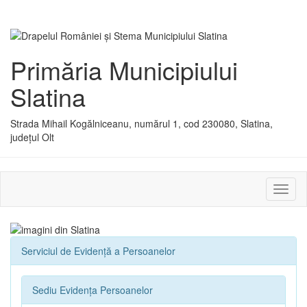
Primăria Municipiului
Slatina
Strada Mihail Kogălniceanu, numărul 1, cod 230080, Slatina,
județul Olt
Activ
sau
dezac
meniu
Serviciul de Evidenţă a Persoanelor
Sediu Evidența Persoanelor