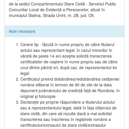
de la sediul Compartimentului Stare Civilă - Serviciul Public
Comunitar Local de Evidență a Persoanelor, situat în
municipiul Slatina, Strada Unirii, nr. 2B, jud. Olt.
Acte necesare:
Cerere tip - făcută în nume propriu de către titularul
actului sau reprezentant legal; în cazul minorilor în
vârstă de peste 14 ani aceștia solicită transcrierea
certificatelor de naștere în nume propriu sau de către
unul dintre părinți ori, după caz, de reprezentantul lor
legal
Certificatul privind dobândirea/redobândirea cetățeniei
române eliberat în termen de 90 de zile de la data
depunerii jurământului de credință față de România, în
original și fotocopie
Declarație pe proprie răspundere a titularului actului
sau a reprezentantului legal, dată în fața ofițerului de
stare civilă, din care să rezulte dacă a mai solicitat
transcrierea sau înscrierea în registrele române a
certificatului/extrasului de stare civilă/extrasului