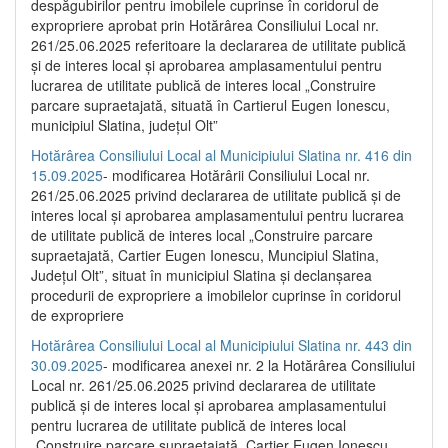
despăgubirilor pentru imobilele cuprinse în coridorul de
expropriere aprobat prin Hotărârea Consiliului Local nr.
261/25.06.2025 referitoare la declararea de utilitate publică
și de interes local și aprobarea amplasamentului pentru
lucrarea de utilitate publică de interes local „Construire
parcare supraetajată, situată în Cartierul Eugen Ionescu,
municipiul Slatina, județul Olt”
Hotărârea Consiliului Local al Municipiului Slatina nr. 416 din
15.09.2025
- modificarea Hotărârii Consiliului Local nr.
261/25.06.2025 privind declararea de utilitate publică și de
interes local și aprobarea amplasamentului pentru lucrarea
de utilitate publică de interes local „Construire parcare
supraetajată, Cartier Eugen Ionescu, Muncipiul Slatina,
Județul Olt”, situat în municipiul Slatina și declanșarea
procedurii de expropriere a imobilelor cuprinse în coridorul
de expropriere
Hotărârea Consiliului Local al Municipiului Slatina nr. 443 din
30.09.2025
- modificarea anexei nr. 2 la Hotărârea Consiliului
Local nr. 261/25.06.2025 privind declararea de utilitate
publică şi de interes local şi aprobarea amplasamentului
pentru lucrarea de utilitate publică de interes local
„Construire parcare supraetajată, Cartier Eugen Ionescu,