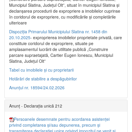
Muncipiul Slatina, Judeţul Olt”, situat în municipiul Slatina şi
declanşarea procedurii de expropriere a imobilelor cuprinse
în coridorul de expropriere, cu modificările şi completările
ulterioare
Dispoziția Primarului Municipiului Slatina nr. 1458 din
20.10.2025
- exproprierea imobilelor proprietate privată, care
constituie coridorul de expropriere, situate pe
amplasamentul lucrării de utilitate publică „Construire
parcare supraetajată, Cartier Eugen Ionescu, Municipiul
Slatina, Județul Olt”
Tabel cu imobilele și cu proprietarii
Hotărâri de stabilire a despăgubirilor
Anunțul nr. 18594/24.02.2026
Anunț - Declarația unică 212
Persoanele desemnate pentru acordarea asistenței
privind completarea și/sau depunerea, precum și
transmiterea declarației unice privind impozitul pe venit și