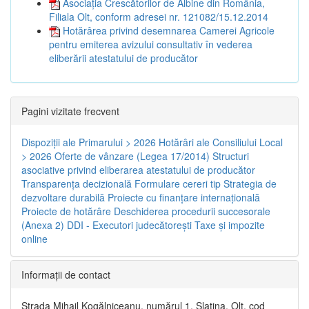
Asociația Crescătorilor de Albine din România,
Filiala Olt, conform adresei nr. 121082/15.12.2014
Hotărârea privind desemnarea Camerei Agricole
pentru emiterea avizului consultativ în vederea
eliberării atestatului de producător
Pagini vizitate frecvent
Dispoziţii ale Primarului > 2026
Hotărâri ale Consiliului Local
> 2026
Oferte de vânzare (Legea 17/2014)
Structuri
asociative privind eliberarea atestatului de producător
Transparenţa decizională
Formulare cereri tip
Strategia de
dezvoltare durabilă
Proiecte cu finanţare internaţională
Proiecte de hotărâre
Deschiderea procedurii succesorale
(Anexa 2)
DDI - Executori judecătorești
Taxe şi impozite
online
Informaţii de contact
Strada Mihail Kogălniceanu, numărul 1, Slatina, Olt, cod