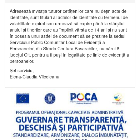
Adresează invitația tuturor cetățenilor care nu dețin acte de
identitate, sunt titulari ai actelor de identitate cu termenul de
valabilitate expirat sau urmează să expire până la sfârșitul
anului și tinerilor care au împlinit vârsta de 14 ani și nu sunt
în posesia unui astfel de document să se prezinte la sediul
Serviciului Public Comunitar Local de Evidență a
Persoanelor, din Strada Centura Basarabilor, numărul 8,
județul Olt, pentru a fi puși în legalitate pe linie de evidență a
persoanelor.
Șef serviciu,
Elena-Claudia Vîlceleanu