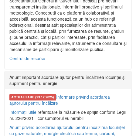
Secretariatului General al Guvernului, dedicat promovării
transparenței instituționale, informării proactive și sprijinului
metodologic. Concepută ca o platformă colaborativă și
accesibilă, aceasta funcționează ca un hub de referință
bidirecțional, destinat atât specialiștilor din administrația
publică centrală și locală, prin furnizarea de resurse, ghiduri
și bune practici, cât și părților interesate, prin facilitarea
accesului la informații relevante, instrumente de consultare și
mecanisme de participare și monitorizare publică.
Centrul de resurse
Anunț important acordare ajutor pentru încălzirea locuinței și
supliment pentru energie
Informare privind acordarea
ACTUALIZARE (23.12.2025)
ajutorului pentru încălzire
Informații utile
referitoare la măsurile de sprijin conform Legii
nr. 226/2021 - consumatorul vulnerabil
Anunț privind acordarea ajutorului pentru încălzirea locuinței
cu gaze naturale, energie electrică sau lemne, cărbuni,