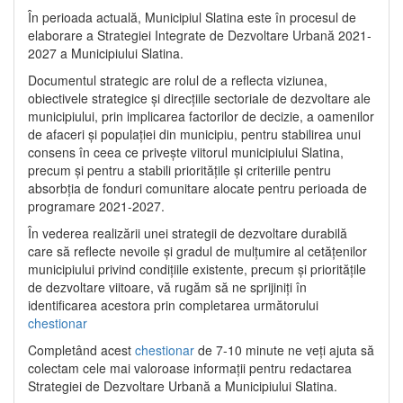
În perioada actuală, Municipiul Slatina este în procesul de
elaborare a Strategiei Integrate de Dezvoltare Urbană 2021‐
2027 a Municipiului Slatina.
Documentul strategic are rolul de a reflecta viziunea,
obiectivele strategice și direcțiile sectoriale de dezvoltare ale
municipiului, prin implicarea factorilor de decizie, a oamenilor
de afaceri și populației din municipiu, pentru stabilirea unui
consens în ceea ce privește viitorul municipiului Slatina,
precum și pentru a stabili prioritățile și criteriile pentru
absorbția de fonduri comunitare alocate pentru perioada de
programare 2021-2027.
În vederea realizării unei strategii de dezvoltare durabilă
care să reflecte nevoile și gradul de mulțumire al cetățenilor
municipiului privind condițiile existente, precum și prioritățile
de dezvoltare viitoare, vă rugăm să ne sprijiniți în
identificarea acestora prin completarea următorului
chestionar
Completând acest
chestionar
de 7-10 minute ne veți ajuta să
colectam cele mai valoroase informații pentru redactarea
Strategiei de Dezvoltare Urbană a Municipiului Slatina.