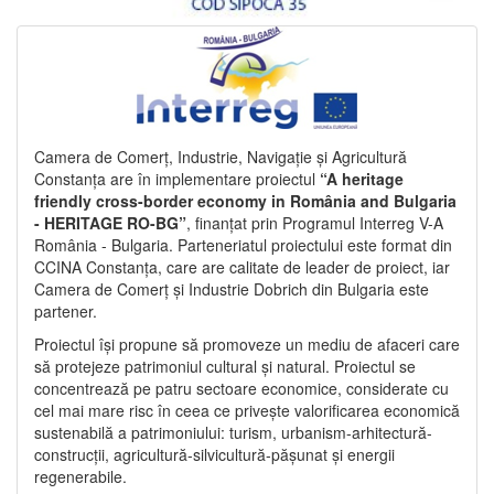
Camera de Comerț, Industrie, Navigație și Agricultură
Constanța are în implementare proiectul
“A heritage
friendly cross-border economy in România and Bulgaria
- HERITAGE RO-BG”
, finanțat prin Programul Interreg V-A
România - Bulgaria. Parteneriatul proiectului este format din
CCINA Constanța, care are calitate de leader de proiect, iar
Camera de Comerț și Industrie Dobrich din Bulgaria este
partener.
Proiectul își propune să promoveze un mediu de afaceri care
să protejeze patrimoniul cultural și natural. Proiectul se
concentrează pe patru sectoare economice, considerate cu
cel mai mare risc în ceea ce privește valorificarea economică
sustenabilă a patrimoniului: turism, urbanism-arhitectură-
construcții, agricultură-silvicultură-pășunat și energii
regenerabile.