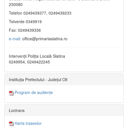
230080
Telefon 0249439377, 0249439233
Telverde 0349919
Fax: 0249439336
e-mail:
office@primariaslatina.ro
Intervenții Poliția Locală Slatina
0249954, 0249422245
Instituția Prefectului - Județul Olt
Program de audiențe
Loctrans
Harta traseelor