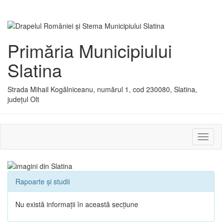
Primăria Municipiului
Slatina
Strada Mihail Kogălniceanu, numărul 1, cod 230080, Slatina,
județul Olt
Activ
sau
dezac
meniu
Rapoarte și studii
Nu există informații în această secțiune