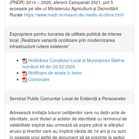
(PNDR) 2014 – 2020, aferent Campaniei 2021, pot fi
accesate pe site-ul Ministerului Agriculturii și Dezvoltării
Rurale
https://www.madr.ro/masuri-de-mediu-si-clima.html
Expropriere pentru lucrarea de utilitate publică de interes
local „Realizare variantă ocolitoare prin modernizarea
infrastructurii rutiere existente”
Hotărârea Consiliului Local al Municipiului Slatina
numărul 49 din 29.02.2020
Notificare de acces în teren
Convocare
Serviciul Public Comunitar Local de Evidență a Persoanelor
Adresează invitația tuturor cetățenilor care nu dețin acte de
identitate, sunt titulari ai actelor de identitate cu termenul de
valabilitate expirat sau urmează să expire până la sfârșitul
anului și tinerilor care au împlinit vârsta de 14 ani și nu sunt
în posesia unui astfel de document să se prezinte la sediul