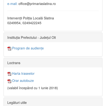
e-mail:
office@primariaslatina.ro
Intervenții Poliția Locală Slatina
0249954, 0249422245
Instituția Prefectului - Județul Olt
Program de audiențe
Loctrans
Harta traseelor
Orar autobuze
(valabil începând cu 1 iunie 2018)
Legături utile