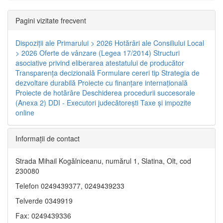
Pagini vizitate frecvent
Dispoziţii ale Primarului > 2026
Hotărâri ale Consiliului Local
> 2026
Oferte de vânzare (Legea 17/2014)
Structuri
asociative privind eliberarea atestatului de producător
Transparenţa decizională
Formulare cereri tip
Strategia de
dezvoltare durabilă
Proiecte cu finanţare internaţională
Proiecte de hotărâre
Deschiderea procedurii succesorale
(Anexa 2)
DDI - Executori judecătorești
Taxe şi impozite
online
Informaţii de contact
Strada Mihail Kogălniceanu, numărul 1, Slatina, Olt, cod
230080
Telefon 0249439377, 0249439233
Telverde 0349919
Fax: 0249439336