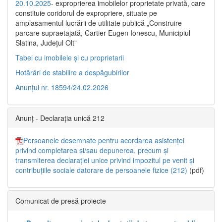
20.10.2025
- exproprierea imobilelor proprietate privată, care
constituie coridorul de expropriere, situate pe
amplasamentul lucrării de utilitate publică „Construire
parcare supraetajată, Cartier Eugen Ionescu, Municipiul
Slatina, Județul Olt”
Tabel cu imobilele și cu proprietarii
Hotărâri de stabilire a despăgubirilor
Anunțul nr. 18594/24.02.2026
Anunț - Declarația unică 212
Persoanele desemnate pentru acordarea asistenței
privind completarea și/sau depunerea, precum și
transmiterea declarației unice privind impozitul pe venit și
contribuțiile sociale datorare de persoanele fizice (212)
(pdf)
Comunicat de presă proiecte