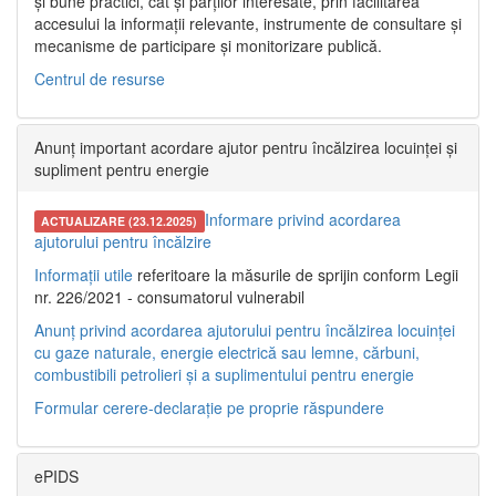
și bune practici, cât și părților interesate, prin facilitarea
accesului la informații relevante, instrumente de consultare și
mecanisme de participare și monitorizare publică.
Centrul de resurse
Anunț important acordare ajutor pentru încălzirea locuinței și
supliment pentru energie
Informare privind acordarea
ACTUALIZARE (23.12.2025)
ajutorului pentru încălzire
Informații utile
referitoare la măsurile de sprijin conform Legii
nr. 226/2021 - consumatorul vulnerabil
Anunț privind acordarea ajutorului pentru încălzirea locuinței
cu gaze naturale, energie electrică sau lemne, cărbuni,
combustibili petrolieri și a suplimentului pentru energie
Formular cerere-declarație pe proprie răspundere
ePIDS