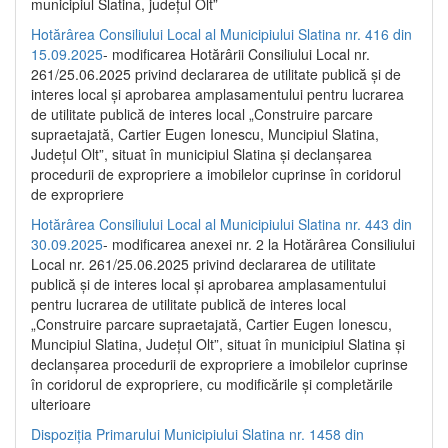
municipiul Slatina, județul Olt”
Hotărârea Consiliului Local al Municipiului Slatina nr. 416 din
15.09.2025
- modificarea Hotărârii Consiliului Local nr.
261/25.06.2025 privind declararea de utilitate publică și de
interes local și aprobarea amplasamentului pentru lucrarea
de utilitate publică de interes local „Construire parcare
supraetajată, Cartier Eugen Ionescu, Muncipiul Slatina,
Județul Olt”, situat în municipiul Slatina și declanșarea
procedurii de expropriere a imobilelor cuprinse în coridorul
de expropriere
Hotărârea Consiliului Local al Municipiului Slatina nr. 443 din
30.09.2025
- modificarea anexei nr. 2 la Hotărârea Consiliului
Local nr. 261/25.06.2025 privind declararea de utilitate
publică şi de interes local şi aprobarea amplasamentului
pentru lucrarea de utilitate publică de interes local
„Construire parcare supraetajată, Cartier Eugen Ionescu,
Muncipiul Slatina, Judeţul Olt”, situat în municipiul Slatina şi
declanşarea procedurii de expropriere a imobilelor cuprinse
în coridorul de expropriere, cu modificările şi completările
ulterioare
Dispoziția Primarului Municipiului Slatina nr. 1458 din