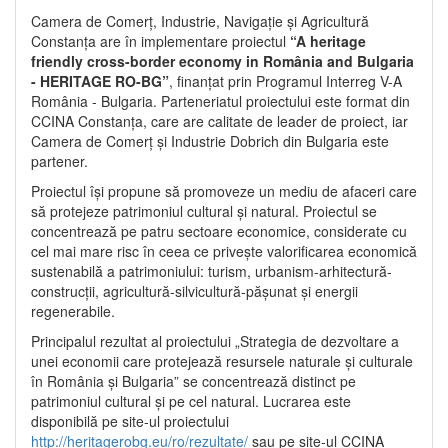
Camera de Comerț, Industrie, Navigație și Agricultură
Constanța are în implementare proiectul
“A heritage
friendly cross-border economy in România and Bulgaria
- HERITAGE RO-BG”
, finanțat prin Programul Interreg V-A
România - Bulgaria. Parteneriatul proiectului este format din
CCINA Constanța, care are calitate de leader de proiect, iar
Camera de Comerț și Industrie Dobrich din Bulgaria este
partener.
Proiectul își propune să promoveze un mediu de afaceri care
să protejeze patrimoniul cultural și natural. Proiectul se
concentrează pe patru sectoare economice, considerate cu
cel mai mare risc în ceea ce privește valorificarea economică
sustenabilă a patrimoniului: turism, urbanism-arhitectură-
construcții, agricultură-silvicultură-pășunat și energii
regenerabile.
Principalul rezultat al proiectului „Strategia de dezvoltare a
unei economii care protejează resursele naturale și culturale
în România și Bulgaria” se concentrează distinct pe
patrimoniul cultural și pe cel natural. Lucrarea este
disponibilă pe site-ul proiectului
http://heritagerobg.eu/ro/rezultate/
sau pe site-ul CCINA