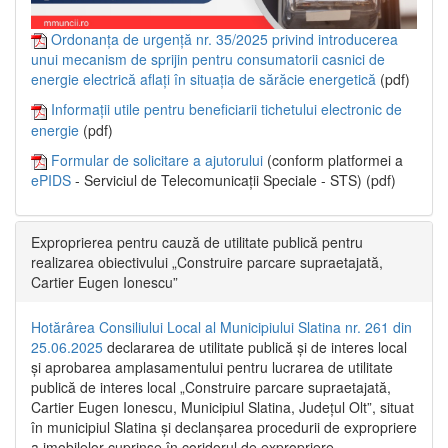
Ordonanța de urgență nr. 35/2025 privind introducerea
unui mecanism de sprijin pentru consumatorii casnici de
energie electrică aflați în situația de sărăcie energetică
(pdf)
Informații utile pentru beneficiarii tichetului electronic de
energie
(pdf)
Formular de solicitare a ajutorului
(conform platformei a
ePIDS
- Serviciul de Telecomunicații Speciale - STS) (pdf)
Exproprierea pentru cauză de utilitate publică pentru
realizarea obiectivului „Construire parcare supraetajată,
Cartier Eugen Ionescu”
Hotărârea Consiliului Local al Municipiului Slatina nr. 261 din
25.06.2025
declararea de utilitate publică și de interes local
și aprobarea amplasamentului pentru lucrarea de utilitate
publică de interes local „Construire parcare supraetajată,
Cartier Eugen Ionescu, Municipiul Slatina, Județul Olt”, situat
în municipiul Slatina și declanșarea procedurii de expropriere
a imobilelor cuprinse în coridorul de expropriere