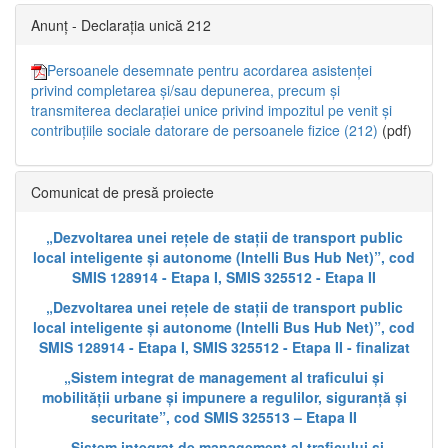
Anunț - Declarația unică 212
Persoanele desemnate pentru acordarea asistenței
privind completarea și/sau depunerea, precum și
transmiterea declarației unice privind impozitul pe venit și
contribuțiile sociale datorare de persoanele fizice (212)
(pdf)
Comunicat de presă proiecte
„Dezvoltarea unei rețele de stații de transport public
local inteligente și autonome (Intelli Bus Hub Net)”, cod
SMIS 128914 - Etapa I, SMIS 325512 - Etapa II
„Dezvoltarea unei rețele de stații de transport public
local inteligente și autonome (Intelli Bus Hub Net)”, cod
SMIS 128914 - Etapa I, SMIS 325512 - Etapa II - finalizat
„Sistem integrat de management al traficului și
mobilității urbane și impunere a regulilor, siguranță și
securitate”, cod SMIS 325513 – Etapa II
„Sistem integrat de management al traficului și