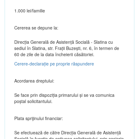
1.000 lei/familie
Cererea se depune la:
Direcția Generală de Asistenţă Socială - Slatina cu
sediul în Slatina, str. Fraţii Buzeşti, nr. 6, în termen de
60 de zile de la data încheierii căsătoriei.
Cerere-declarație pe proprie răspundere
Acordarea dreptului:
Se face prin dispoziția primarului și se va comunica
poștal solicitantului.
Plata sprijinului financiar:
Se efectuează de către Direcția Generală de Asistență
Socială în funcție de opțiunea solicitantului, prin casierie