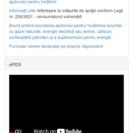
ajutorului pentru încălzire
Informații utile
referitoare la măsurile de sprijin conform Legii
nr. 226/2021 - consumatorul vulnerabil
Anunț privind acordarea ajutorului pentru încălzirea locuinței
cu gaze naturale, energie electrică sau lemne, cărbuni,
combustibili petrolieri și a suplimentului pentru energie
Formular cerere-declarație pe proprie răspundere
ePIDS