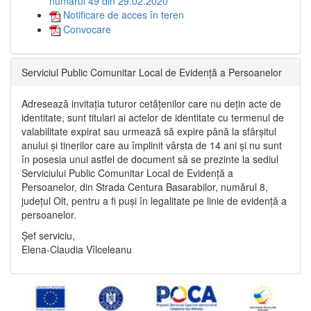
numărul 49 din 29.02.2020
Notificare de acces în teren
Convocare
Serviciul Public Comunitar Local de Evidență a Persoanelor
Adresează invitația tuturor cetățenilor care nu dețin acte de
identitate, sunt titulari ai actelor de identitate cu termenul de
valabilitate expirat sau urmează să expire până la sfârșitul
anului și tinerilor care au împlinit vârsta de 14 ani și nu sunt
în posesia unui astfel de document să se prezinte la sediul
Serviciului Public Comunitar Local de Evidență a
Persoanelor, din Strada Centura Basarabilor, numărul 8,
județul Olt, pentru a fi puși în legalitate pe linie de evidență a
persoanelor.
Șef serviciu,
Elena-Claudia Vîlceleanu