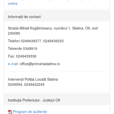
online
Informaţii de contact
Strada Mihail Kogălniceanu, numărul 1, Slatina, Olt, cod
230080
Telefon 0249439377, 0249439233
Telverde 0349919
Fax: 0249439336
e-mail:
office@primariaslatina.ro
Intervenții Poliția Locală Slatina
0249954, 0249422245
Instituția Prefectului - Județul Olt
Program de audiențe