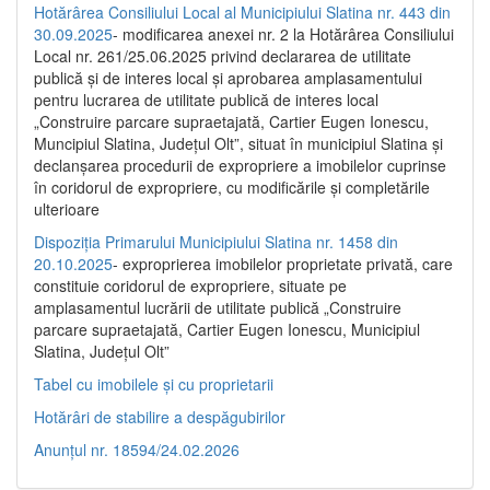
Hotărârea Consiliului Local al Municipiului Slatina nr. 443 din
30.09.2025
- modificarea anexei nr. 2 la Hotărârea Consiliului
Local nr. 261/25.06.2025 privind declararea de utilitate
publică şi de interes local şi aprobarea amplasamentului
pentru lucrarea de utilitate publică de interes local
„Construire parcare supraetajată, Cartier Eugen Ionescu,
Muncipiul Slatina, Judeţul Olt”, situat în municipiul Slatina şi
declanşarea procedurii de expropriere a imobilelor cuprinse
în coridorul de expropriere, cu modificările şi completările
ulterioare
Dispoziția Primarului Municipiului Slatina nr. 1458 din
20.10.2025
- exproprierea imobilelor proprietate privată, care
constituie coridorul de expropriere, situate pe
amplasamentul lucrării de utilitate publică „Construire
parcare supraetajată, Cartier Eugen Ionescu, Municipiul
Slatina, Județul Olt”
Tabel cu imobilele și cu proprietarii
Hotărâri de stabilire a despăgubirilor
Anunțul nr. 18594/24.02.2026