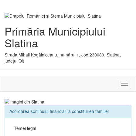
Primăria Municipiului
Slatina
Strada Mihail Kogălniceanu, numărul 1, cod 230080, Slatina,
județul Olt
Activ
sau
dezac
meniu
Acordarea sprijinului financiar la constituirea familiei
Temei legal