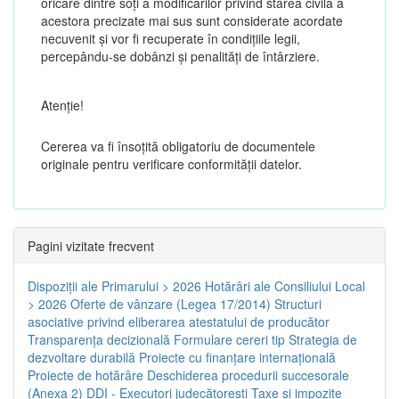
oricare dintre soți a modificărilor privind starea civilă a
acestora precizate mai sus sunt considerate acordate
necuvenit și vor fi recuperate în condițiile legii,
percepându-se dobânzi și penalități de întârziere.
Atenţie!
Cererea va fi însoțită obligatoriu de documentele
originale pentru verificare conformității datelor.
Pagini vizitate frecvent
Dispoziţii ale Primarului > 2026
Hotărâri ale Consiliului Local
> 2026
Oferte de vânzare (Legea 17/2014)
Structuri
asociative privind eliberarea atestatului de producător
Transparenţa decizională
Formulare cereri tip
Strategia de
dezvoltare durabilă
Proiecte cu finanţare internaţională
Proiecte de hotărâre
Deschiderea procedurii succesorale
(Anexa 2)
DDI - Executori judecătorești
Taxe şi impozite