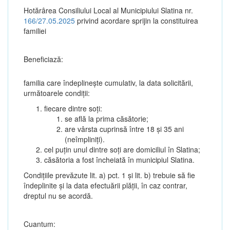
Hotărârea Consiliului Local al Municipiului Slatina nr.
166/27.05.2025
privind acordare sprijin la constituirea
familiei
Beneficiază:
familia care îndeplinește cumulativ, la data solicitării,
următoarele condiții:
fiecare dintre soți:
se află la prima căsătorie;
are vârsta cuprinsă între 18 și 35 ani
(neîmpliniți).
cel puțin unul dintre soți are domiciliul în Slatina;
căsătoria a fost încheiată în municipiul Slatina.
Condițiile prevăzute lit. a) pct. 1 și lit. b) trebuie să fie
îndeplinite și la data efectuării plății, în caz contrar,
dreptul nu se acordă.
Cuantum: