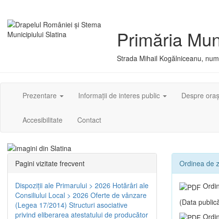
Primăria Muni
Strada Mihail Kogălniceanu, numă
Prezentare
Informații de interes public
Despre ora
Accesibilitate
Contact
Pagini vizitate frecvent
Ordinea de zi
Dispoziţii ale Primarului > 2026
Hotărâri ale
Ordin
Consiliului Local > 2026
Oferte de vânzare
(Data publică
(Legea 17/2014)
Structuri asociative
privind eliberarea atestatului de producător
Ordin