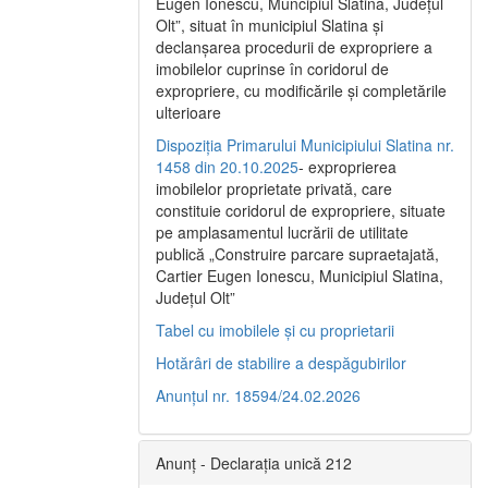
Eugen Ionescu, Muncipiul Slatina, Judeţul
Olt”, situat în municipiul Slatina şi
declanşarea procedurii de expropriere a
imobilelor cuprinse în coridorul de
expropriere, cu modificările şi completările
ulterioare
Dispoziția Primarului Municipiului Slatina nr.
1458 din 20.10.2025
- exproprierea
imobilelor proprietate privată, care
constituie coridorul de expropriere, situate
pe amplasamentul lucrării de utilitate
publică „Construire parcare supraetajată,
Cartier Eugen Ionescu, Municipiul Slatina,
Județul Olt”
Tabel cu imobilele și cu proprietarii
Hotărâri de stabilire a despăgubirilor
Anunțul nr. 18594/24.02.2026
Anunț - Declarația unică 212