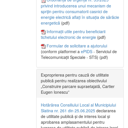
privind introducerea unui mecanism de
sprijin pentru consumatorii casnici de
energie electrică aflați în situația de sărăcie
energetică
(pdf)
Informații utile pentru beneficiarii
tichetului electronic de energie
(pdf)
Formular de solicitare a ajutorului
(conform platformei a
ePIDS
- Serviciul de
Telecomunicații Speciale - STS) (pdf)
Exproprierea pentru cauză de utilitate
publică pentru realizarea obiectivului
„Construire parcare supraetajată, Cartier
Eugen Ionescu”
Hotărârea Consiliului Local al Municipiului
Slatina nr. 261 din 25.06.2025
declararea
de utilitate publică și de interes local și
aprobarea amplasamentului pentru
lucrarea de utilitate publică de interes local