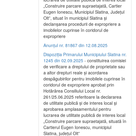
„Construire parcare supraetajată, Cartier
Eugen Ionescu, Municipiul Slatina, Județul
Olt”, situat în municipiul Slatina și
declanșarea procedurii de expropriere a
imobilelor cuprinse în coridorul de
expropriere
Anunțul nr. 81867 din 12.08.2025
Dispoziția Primarului Municipiului Slatina nr.
1245 din 02.09.2025
- constituirea comisiei
de verificare a dreptului de proprietate sau
a altor drepturi reale și acordarea
despăgubirilor pentru imobilele cuprinse în
coridorul de expropriere aprobat prin
Hotărârea Consiliului Local nr.
261/25.06.2025 referitoare la declararea
de utilitate publică și de interes local și
aprobarea amplasamentului pentru
lucrarea de utilitate publică de interes local
„Construire parcare supraetajată, situată în
Cartierul Eugen Ionescu, municipiul
Slatina, județul Olt”