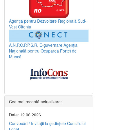
Agenția pentru Dezvoltare Regională Sud-
Vest Oltenia
A.N.P.C.P.P.S.R.
E-guvernare
Agenția
Națională pentru Ocuparea Forței de
Muncă
Cea mai recentă actualizare:
Data: 12.06.2026
Convocări / Invitaţii la şedinţele Consiliului
Local