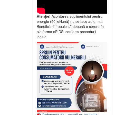
Atenție!
Acordarea suplimentului pentru
energie (50 lei/lună) nu se face automat.
Beneficiarii trebuie să depună o cerere în
platforma ePIDS, conform procedurii
legale.
Ordonanța de urgență nr. 35/2025