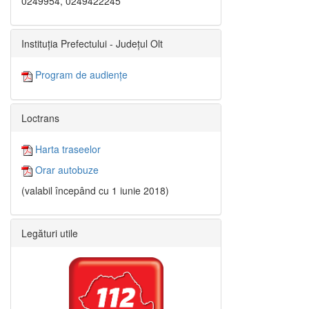
0249954, 0249422245
Instituția Prefectului - Județul Olt
Program de audiențe
Loctrans
Harta traseelor
Orar autobuze
(valabil începând cu 1 iunie 2018)
Legături utile