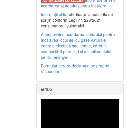
Informare privind
ACTUALIZARE (23.12.2025)
acordarea ajutorului pentru încălzire
Informații utile
referitoare la măsurile de
sprijin conform Legii nr. 226/2021 -
consumatorul vulnerabil
Anunț privind acordarea ajutorului pentru
încălzirea locuinței cu gaze naturale,
energie electrică sau lemne, cărbuni,
combustibili petrolieri și a suplimentului
pentru energie
Formular cerere-declarație pe proprie
răspundere
ePIDS