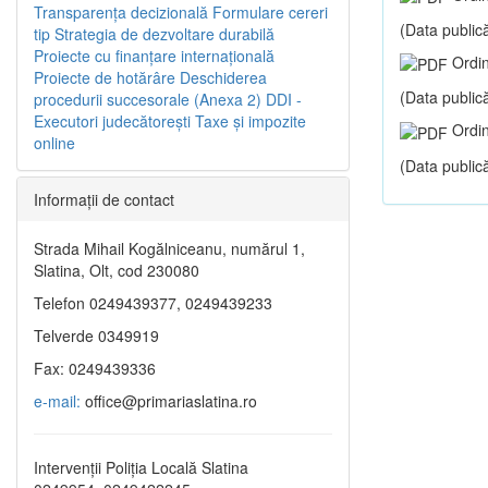
Transparenţa decizională
Formulare cereri
(Data publică
tip
Strategia de dezvoltare durabilă
Proiecte cu finanţare internaţională
Ordin
Proiecte de hotărâre
Deschiderea
(Data publică
procedurii succesorale (Anexa 2)
DDI -
Executori judecătorești
Taxe şi impozite
Ordin
online
(Data publică
Informaţii de contact
Strada Mihail Kogălniceanu, numărul 1,
Slatina, Olt, cod 230080
Telefon 0249439377, 0249439233
Telverde 0349919
Fax: 0249439336
e-mail:
office@primariaslatina.ro
Intervenții Poliția Locală Slatina