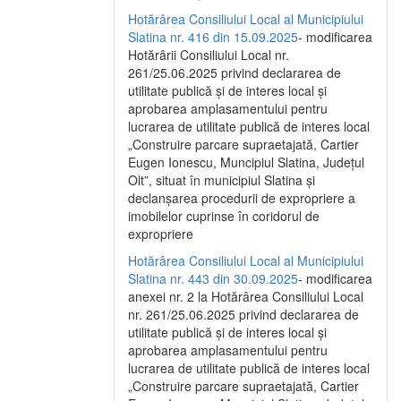
Hotărârea Consiliului Local al Municipiului
Slatina nr. 416 din 15.09.2025
- modificarea
Hotărârii Consiliului Local nr.
261/25.06.2025 privind declararea de
utilitate publică și de interes local și
aprobarea amplasamentului pentru
lucrarea de utilitate publică de interes local
„Construire parcare supraetajată, Cartier
Eugen Ionescu, Muncipiul Slatina, Județul
Olt”, situat în municipiul Slatina și
declanșarea procedurii de expropriere a
imobilelor cuprinse în coridorul de
expropriere
Hotărârea Consiliului Local al Municipiului
Slatina nr. 443 din 30.09.2025
- modificarea
anexei nr. 2 la Hotărârea Consiliului Local
nr. 261/25.06.2025 privind declararea de
utilitate publică şi de interes local şi
aprobarea amplasamentului pentru
lucrarea de utilitate publică de interes local
„Construire parcare supraetajată, Cartier