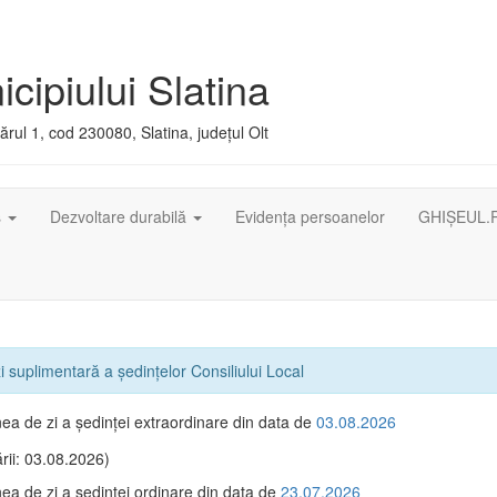
cipiului Slatina
rul 1, cod 230080, Slatina, județul Olt
ș
Dezvoltare durabilă
Evidența persoanelor
GHIȘEUL.
 suplimentară a ședințelor Consiliului Local
ea de zi a şedinţei extraordinare din data de
03.08.2026
rii: 03.08.2026)
ea de zi a şedinţei ordinare din data de
23.07.2026