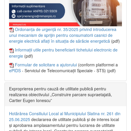
Ordonanța de urgență nr. 35/2025 privind introducerea
unui mecanism de sprijin pentru consumatorii casnici de
energie electrică aflați în situația de sărăcie energetică
(pdf)
Informații utile pentru beneficiarii tichetului electronic de
energie
(pdf)
Formular de solicitare a ajutorului
(conform platformei a
ePIDS
- Serviciul de Telecomunicații Speciale - STS) (pdf)
Exproprierea pentru cauză de utilitate publică pentru
realizarea obiectivului „Construire parcare supraetajată,
Cartier Eugen Ionescu”
Hotărârea Consiliului Local al Municipiului Slatina nr. 261 din
25.06.2025
declararea de utilitate publică și de interes local
și aprobarea amplasamentului pentru lucrarea de utilitate