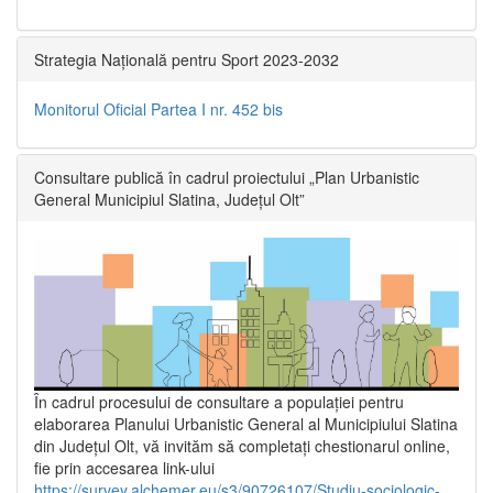
Strategia Națională pentru Sport 2023-2032
Monitorul Oficial Partea I nr. 452 bis
Consultare publică în cadrul proiectului „Plan Urbanistic
General Municipiul Slatina, Județul Olt”
În cadrul procesului de consultare a populaţiei pentru
elaborarea Planului Urbanistic General al Municipiului Slatina
din Județul Olt, vă invităm să completați chestionarul online,
fie prin accesarea link-ului
https://survey.alchemer.eu/s3/90726107/Studiu-sociologic-