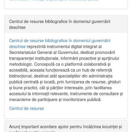
Centrul de resurse bibliografice în domeniul guvernării
deschise
Centrul de resurse bibliografice în domeniul guvernării
deschise
reprezintă instrumentul digital integrat al
Secretariatului General al Guvernului, dedicat promovării
transparenței instituționale, informării proactive și sprijinului
metodologic. Concepută ca o platformă colaborativă și
accesibilă, aceasta funcționează ca un hub de referință
bidirecțional, destinat atât specialiștilor din administrația
publică centrală și locală, prin furnizarea de resurse, ghiduri
și bune practici, cât și părților interesate, prin facilitarea
accesului la informații relevante, instrumente de consultare și
mecanisme de participare și monitorizare publică.
Centrul de resurse
Anunț important acordare ajutor pentru încălzirea locuinței și