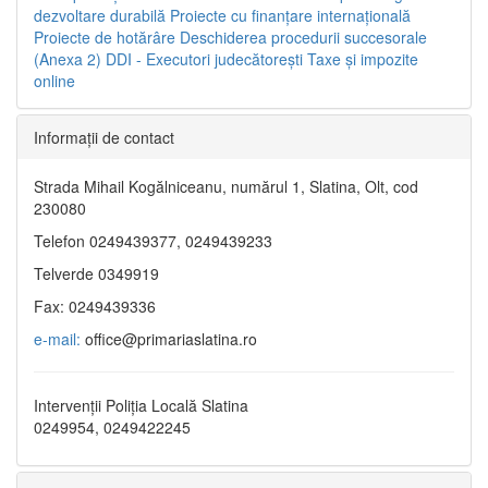
dezvoltare durabilă
Proiecte cu finanţare internaţională
Proiecte de hotărâre
Deschiderea procedurii succesorale
(Anexa 2)
DDI - Executori judecătorești
Taxe şi impozite
online
Informaţii de contact
Strada Mihail Kogălniceanu, numărul 1, Slatina, Olt, cod
230080
Telefon 0249439377, 0249439233
Telverde 0349919
Fax: 0249439336
e-mail:
office@primariaslatina.ro
Intervenții Poliția Locală Slatina
0249954, 0249422245