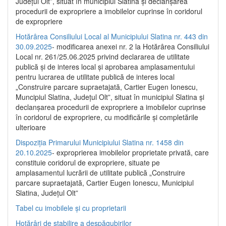
Județul Olt”, situat în municipiul Slatina și declanșarea
procedurii de expropriere a imobilelor cuprinse în coridorul
de expropriere
Hotărârea Consiliului Local al Municipiului Slatina nr. 443 din
30.09.2025
- modificarea anexei nr. 2 la Hotărârea Consiliului
Local nr. 261/25.06.2025 privind declararea de utilitate
publică şi de interes local şi aprobarea amplasamentului
pentru lucrarea de utilitate publică de interes local
„Construire parcare supraetajată, Cartier Eugen Ionescu,
Muncipiul Slatina, Judeţul Olt”, situat în municipiul Slatina şi
declanşarea procedurii de expropriere a imobilelor cuprinse
în coridorul de expropriere, cu modificările şi completările
ulterioare
Dispoziția Primarului Municipiului Slatina nr. 1458 din
20.10.2025
- exproprierea imobilelor proprietate privată, care
constituie coridorul de expropriere, situate pe
amplasamentul lucrării de utilitate publică „Construire
parcare supraetajată, Cartier Eugen Ionescu, Municipiul
Slatina, Județul Olt”
Tabel cu imobilele și cu proprietarii
Hotărâri de stabilire a despăgubirilor