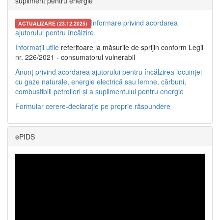
supliment pentru energie
Informare privind acordarea
ACTUALIZARE (23.12.2025)
ajutorului pentru încălzire
Informații utile
referitoare la măsurile de sprijin conform Legii
nr. 226/2021 - consumatorul vulnerabil
Anunț privind acordarea ajutorului pentru încălzirea locuinței
cu gaze naturale, energie electrică sau lemne, cărbuni,
combustibili petrolieri și a suplimentului pentru energie
Formular cerere-declarație pe proprie răspundere
ePIDS