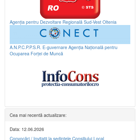
Agenția pentru Dezvoltare Regională Sud-Vest Oltenia
A.N.P.C.P.P.S.R.
E-guvernare
Agenția Națională pentru
Ocuparea Forței de Muncă
Cea mai recentă actualizare:
Data: 12.06.2026
Convocări / Invitaţii la şedinţele Consiliului Local