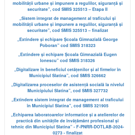
mobilității urbane și impunere a regulilor, siguranță și
securitate”, cod SMIS 325513 – Etapa II
„Sistem integrat de management al traficului și
mobilității urbane și impunere a regulilor, siguranță și
securitate”, cod SMIS 325513 – finalizat
„Extindere și echipare Școala Gimnazială George
Poboran” cod SMIS 318323
„Extindere și echipare Școala Gimnazială Eugen
Ionescu” cod SMIS 318326
„Digitalizare în beneficiul cetățenilor și al firmelor în
Municipiul Slatina”, cod SMIS 326662
„Digitalizarea proceselor de asistență socială la nivelul
Municipiului Slatina”, cod SMIS 327732
„Extindere sistem integrat de management al traficului
în Municipiul Slatina”, cod SMIS 321905
„Echiparea laboratoarelor informatice și a atelierelor de
practică din unitățile de învățământ profesional și
tehnic din Municipiul Slatina” - F-PNRR-DOTLAB-2024-
0273 - finalizat