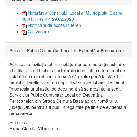
Hotărârea Consiliului Local al Municipiului Slatina
numărul 49 din 29.02.2020
Notificare de acces în teren
Convocare
Serviciul Public Comunitar Local de Evidență a Persoanelor
Adresează invitația tuturor cetățenilor care nu dețin acte de
identitate, sunt titulari ai actelor de identitate cu termenul de
valabilitate expirat sau urmează să expire până la sfârșitul
anului și tinerilor care au împlinit vârsta de 14 ani și nu sunt
în posesia unui astfel de document să se prezinte la sediul
Serviciului Public Comunitar Local de Evidență a
Persoanelor, din Strada Centura Basarabilor, numărul 8,
județul Olt, pentru a fi puși în legalitate pe linie de evidență a
persoanelor.
Șef serviciu,
Elena-Claudia Vîlceleanu