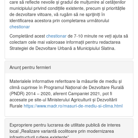
care să reflecte nevoile și gradul de mulțumire al cetățenilor
municipiului privind condițiile existente, precum și prioritățile
de dezvoltare viitoare, vă rugăm să ne sprijiniți în
identificarea acestora prin completarea următorului
chestionar
Completând acest
chestionar
de 7-10 minute ne veți ajuta să
colectam cele mai valoroase informații pentru redactarea
Strategiei de Dezvoltare Urbană a Municipiului Slatina.
Anunț pentru fermieri
Materialele informative referitoare la măsurile de mediu și
climă cuprinse în Programul Național de Dezvoltare Rurală
(PNDR) 2014 – 2020, aferent Campaniei 2021, pot fi
accesate pe site-ul Ministerului Agriculturii și Dezvoltării
Rurale
https://www.madr.ro/masuri-de-mediu-si-clima.html
Expropriere pentru lucrarea de utilitate publică de interes
local „Realizare variantă ocolitoare prin modernizarea
infrastructurii rutiere existente”