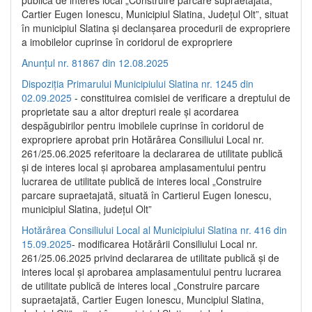
publică de interes local „Construire parcare supraetajată,
Cartier Eugen Ionescu, Municipiul Slatina, Județul Olt”, situat
în municipiul Slatina și declanșarea procedurii de expropriere
a imobilelor cuprinse în coridorul de expropriere
Anunțul nr. 81867 din 12.08.2025
Dispoziția Primarului Municipiului Slatina nr. 1245 din
02.09.2025
- constituirea comisiei de verificare a dreptului de
proprietate sau a altor drepturi reale și acordarea
despăgubirilor pentru imobilele cuprinse în coridorul de
expropriere aprobat prin Hotărârea Consiliului Local nr.
261/25.06.2025 referitoare la declararea de utilitate publică
și de interes local și aprobarea amplasamentului pentru
lucrarea de utilitate publică de interes local „Construire
parcare supraetajată, situată în Cartierul Eugen Ionescu,
municipiul Slatina, județul Olt”
Hotărârea Consiliului Local al Municipiului Slatina nr. 416 din
15.09.2025
- modificarea Hotărârii Consiliului Local nr.
261/25.06.2025 privind declararea de utilitate publică și de
interes local și aprobarea amplasamentului pentru lucrarea
de utilitate publică de interes local „Construire parcare
supraetajată, Cartier Eugen Ionescu, Muncipiul Slatina,