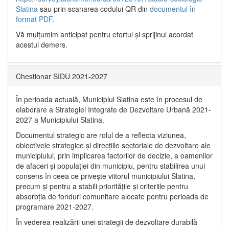
Slatina
sau prin scanarea codului QR din
documentul în
format PDF
.
Vă mulţumim anticipat pentru efortul şi sprijinul acordat
acestui demers.
Chestionar SIDU 2021-2027
În perioada actuală, Municipiul Slatina este în procesul de
elaborare a Strategiei Integrate de Dezvoltare Urbană 2021‐
2027 a Municipiului Slatina.
Documentul strategic are rolul de a reflecta viziunea,
obiectivele strategice și direcțiile sectoriale de dezvoltare ale
municipiului, prin implicarea factorilor de decizie, a oamenilor
de afaceri și populației din municipiu, pentru stabilirea unui
consens în ceea ce privește viitorul municipiului Slatina,
precum și pentru a stabili prioritățile și criteriile pentru
absorbția de fonduri comunitare alocate pentru perioada de
programare 2021-2027.
În vederea realizării unei strategii de dezvoltare durabilă