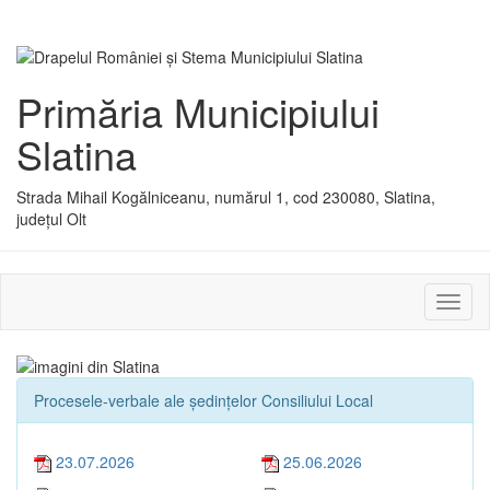
Primăria Municipiului
Slatina
Strada Mihail Kogălniceanu, numărul 1, cod 230080, Slatina,
județul Olt
Activ
sau
dezac
meniu
Procesele-verbale ale ședințelor Consiliului Local
23.07.2026
25.06.2026