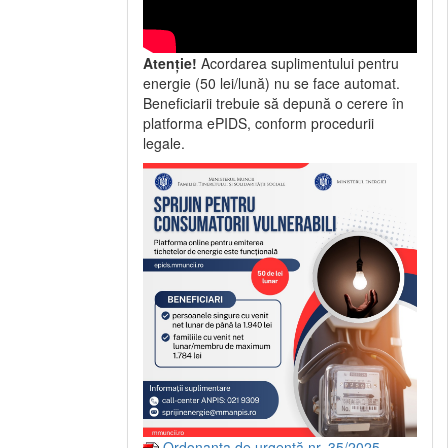
Atenție!
Acordarea suplimentului pentru
energie (50 lei/lună) nu se face automat.
Beneficiarii trebuie să depună o cerere în
platforma ePIDS, conform procedurii
legale.
Ordonanța de urgență nr. 35/2025