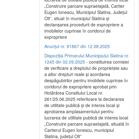
„Construire parcare supraetajată, Cartier
Eugen Ionescu, Municipiul Slatina, Județul
Olt”, situat în municipiul Slatina și
declanșarea procedurii de expropriere a
imobilelor cuprinse în coridorul de
expropriere
Anunțul nr. 81867 din 12.08.2025
Dispoziția Primarului Municipiului Slatina nr.
1245 din 02.09.2025
- constituirea comisiei
de verificare a dreptului de proprietate sau
a altor drepturi reale și acordarea
despăgubirilor pentru imobilele cuprinse în
coridorul de expropriere aprobat prin
Hotărârea Consiliului Local nr.
261/25.06.2025 referitoare la declararea
de utilitate publică și de interes local și
aprobarea amplasamentului pentru
lucrarea de utilitate publică de interes local
„Construire parcare supraetajată, situată în
Cartierul Eugen Ionescu, municipiul
Slatina, județul Olt”