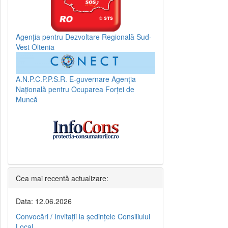
Agenția pentru Dezvoltare Regională Sud-
Vest Oltenia
A.N.P.C.P.P.S.R.
E-guvernare
Agenția
Națională pentru Ocuparea Forței de
Muncă
Cea mai recentă actualizare:
Data: 12.06.2026
Convocări / Invitaţii la şedinţele Consiliului
Local