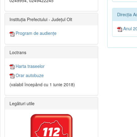
0249954, 0249422245
Direcția A
Instituția Prefectului - Județul Olt
Anul 2
Program de audiențe
Loctrans
Harta traseelor
Orar autobuze
(valabil începând cu 1 iunie 2018)
Legături utile