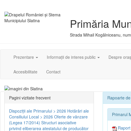
Primăria Muni
Strada Mihail Kogălniceanu, numă
Prezentare
Informații de interes public
Despre ora
Accesibilitate
Contact
Pagini vizitate frecvent
Rapoarte de 
Dispoziţii ale Primarului > 2026
Hotărâri ale
Primarul M
Consiliului Local > 2026
Oferte de vânzare
(Legea 17/2014)
Structuri asociative
Raport d
privind eliberarea atestatului de producător