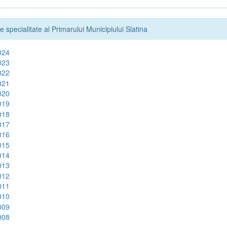
e specialitate al Primarului Municipiului Slatina
024
023
022
021
020
019
018
017
016
015
014
013
012
011
010
009
008