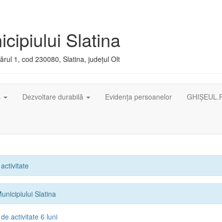
cipiului Slatina
rul 1, cod 230080, Slatina, județul Olt
ș
Dezvoltare durabilă
Evidența persoanelor
GHIȘEUL.
activitate
unicipiului Slatina
e activitate 6 luni