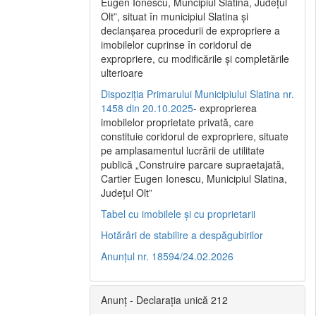
Eugen Ionescu, Muncipiul Slatina, Judeţul
Olt”, situat în municipiul Slatina şi
declanşarea procedurii de expropriere a
imobilelor cuprinse în coridorul de
expropriere, cu modificările şi completările
ulterioare
Dispoziția Primarului Municipiului Slatina nr.
1458 din 20.10.2025
- exproprierea
imobilelor proprietate privată, care
constituie coridorul de expropriere, situate
pe amplasamentul lucrării de utilitate
publică „Construire parcare supraetajată,
Cartier Eugen Ionescu, Municipiul Slatina,
Județul Olt”
Tabel cu imobilele și cu proprietarii
Hotărâri de stabilire a despăgubirilor
Anunțul nr. 18594/24.02.2026
Anunț - Declarația unică 212