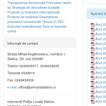
Transparenţa decizională
Formulare cereri
tip
Strategia de dezvoltare durabilă
Proiecte cu finanţare internaţională
Aparatul d
Proiecte de hotărâre
Deschiderea
procedurii succesorale (Anexa 2)
DDI -
Anul 2
Executori judecătorești
Taxe şi impozite
Anul 2
online
Anul 2
Anul 2
Informaţii de contact
Anul 2
Anul 2
Anul 2
Strada Mihail Kogălniceanu, numărul 1,
Anul 2
Slatina, Olt, cod 230080
Anul 2
Telefon 0249439377, 0249439233
Anul 2
Anul 2
Telverde 0349919
Anul 2
Fax: 0249439336
Anul 2
Anul 2
e-mail:
office@primariaslatina.ro
Anul 2
Anul 2
Anul 2
Intervenții Poliția Locală Slatina