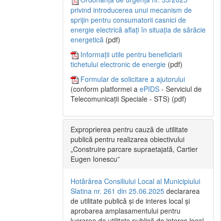
privind introducerea unui mecanism de
sprijin pentru consumatorii casnici de
energie electrică aflați în situația de sărăcie
energetică
(pdf)
Informații utile pentru beneficiarii
tichetului electronic de energie
(pdf)
Formular de solicitare a ajutorului
(conform platformei a
ePIDS
- Serviciul de
Telecomunicații Speciale - STS) (pdf)
Exproprierea pentru cauză de utilitate
publică pentru realizarea obiectivului
„Construire parcare supraetajată, Cartier
Eugen Ionescu”
Hotărârea Consiliului Local al Municipiului
Slatina nr. 261 din 25.06.2025
declararea
de utilitate publică și de interes local și
aprobarea amplasamentului pentru
lucrarea de utilitate publică de interes local