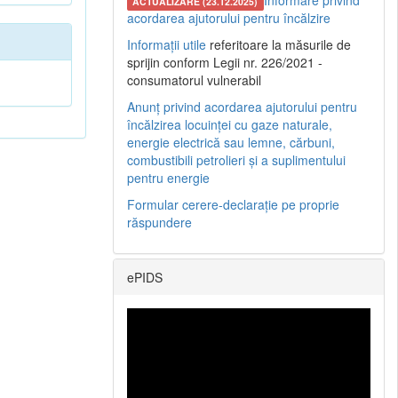
Informare privind
ACTUALIZARE (23.12.2025)
acordarea ajutorului pentru încălzire
Informații utile
referitoare la măsurile de
sprijin conform Legii nr. 226/2021 -
consumatorul vulnerabil
Anunț privind acordarea ajutorului pentru
încălzirea locuinței cu gaze naturale,
energie electrică sau lemne, cărbuni,
combustibili petrolieri și a suplimentului
pentru energie
Formular cerere-declarație pe proprie
răspundere
ePIDS