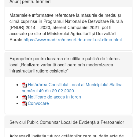
Anunț pentru fermieri
Materialele informative referitoare la măsurile de mediu și
climă cuprinse în Programul Național de Dezvoltare Rurală
(PNDR) 2014 – 2020, aferent Campaniei 2021, pot fi
accesate pe site-ul Ministerului Agriculturii și Dezvoltării
Rurale
https://www.madr.ro/masuri-de-mediu-si-clima.html
Expropriere pentru lucrarea de utilitate publică de interes
local „Realizare variantă ocolitoare prin modernizarea
infrastructurii rutiere existente”
Hotărârea Consiliului Local al Municipiului Slatina
numărul 49 din 29.02.2020
Notificare de acces în teren
Convocare
Serviciul Public Comunitar Local de Evidență a Persoanelor
Adresează invitația tuturor cetățenilor care nu dețin acte de