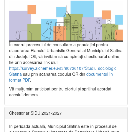
În cadrul procesului de consultare a populaţiei pentru
elaborarea Planului Urbanistic General al Municipiului Slatina
din Județul Olt, vă invităm să completați chestionarul online,
fie prin accesarea link-ului
https://survey.alchemer.eu/s3/90726107/Studiu-sociologic-
Slatina
sau prin scanarea codului QR din
documentul în
format PDF
.
Vă mulţumim anticipat pentru efortul şi sprijinul acordat
acestui demers.
Chestionar SIDU 2021-2027
În perioada actuală, Municipiul Slatina este în procesul de
elaborare a Strategiei Integrate de Dezvoltare Urbană 2021‐