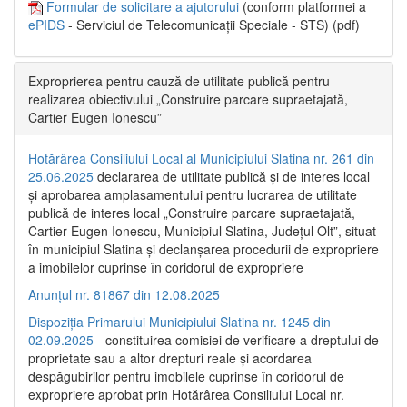
Formular de solicitare a ajutorului
(conform platformei a
ePIDS
- Serviciul de Telecomunicații Speciale - STS) (pdf)
Exproprierea pentru cauză de utilitate publică pentru
realizarea obiectivului „Construire parcare supraetajată,
Cartier Eugen Ionescu”
Hotărârea Consiliului Local al Municipiului Slatina nr. 261 din
25.06.2025
declararea de utilitate publică și de interes local
și aprobarea amplasamentului pentru lucrarea de utilitate
publică de interes local „Construire parcare supraetajată,
Cartier Eugen Ionescu, Municipiul Slatina, Județul Olt”, situat
în municipiul Slatina și declanșarea procedurii de expropriere
a imobilelor cuprinse în coridorul de expropriere
Anunțul nr. 81867 din 12.08.2025
Dispoziția Primarului Municipiului Slatina nr. 1245 din
02.09.2025
- constituirea comisiei de verificare a dreptului de
proprietate sau a altor drepturi reale și acordarea
despăgubirilor pentru imobilele cuprinse în coridorul de
expropriere aprobat prin Hotărârea Consiliului Local nr.