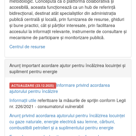
metodologic. Concepută ca o platformă colaborativă și
accesibilă, aceasta funcționează ca un hub de referință
bidirecțional, destinat atât specialiștilor din administrația
publică centrală și locală, prin furnizarea de resurse, ghiduri
și bune practici, cât și părților interesate, prin facilitarea
accesului la informații relevante, instrumente de consultare și
mecanisme de participare și monitorizare publică.
Centrul de resurse
Anunț important acordare ajutor pentru încălzirea locuinței și
supliment pentru energie
Informare privind acordarea
ACTUALIZARE (23.12.2025)
ajutorului pentru încălzire
Informații utile
referitoare la măsurile de sprijin conform Legii
nr. 226/2021 - consumatorul vulnerabil
Anunț privind acordarea ajutorului pentru încălzirea locuinței
cu gaze naturale, energie electrică sau lemne, cărbuni,
combustibili petrolieri și a suplimentului pentru energie