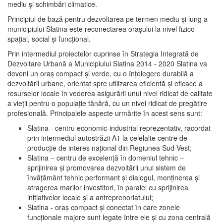
mediu şi schimbări climatice.
Principiul de bază pentru dezvoltarea pe termen mediu şi lung a
municipiului Slatina este reconectarea oraşului la nivel fizico-
spaţial, social şi funcţional.
Prin intermediul proiectelor cuprinse în Strategia Integrată de
Dezvoltare Urbană a Municipiului Slatina 2014 - 2020 Slatina va
deveni un oraş compact şi verde, cu o înţelegere durabilă a
dezvoltării urbane, orientat spre utilizarea eficientă şi eficace a
resurselor locale în vederea asigurării unui nivel ridicat de calitate
a vieţii pentru o populaţie tânără, cu un nivel ridicat de pregătire
profesională. Principalele aspecte urmărite în acest sens sunt:
Slatina - centru economic-industrial reprezentativ, racordat
prin intermediul autostrăzii A1 la celelalte centre de
producţie de interes naţional din Regiunea Sud-Vest;
Slatina – centru de excelenţă în domeniul tehnic –
sprijinirea şi promovarea dezvoltării unui sistem de
învăţământ tehnic performant şi dialogul, menţinerea şi
atragerea marilor investitori, în paralel cu sprijinirea
iniţiativelor locale şi a antreprenoriatului;
Slatina - oraş compact şi conectat în care zonele
funcţionale majore sunt legate între ele şi cu zona centrală