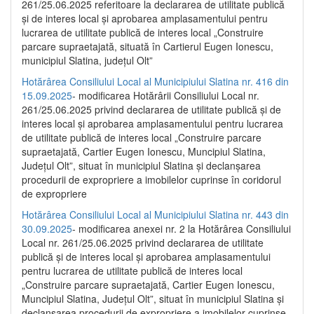
261/25.06.2025 referitoare la declararea de utilitate publică
și de interes local și aprobarea amplasamentului pentru
lucrarea de utilitate publică de interes local „Construire
parcare supraetajată, situată în Cartierul Eugen Ionescu,
municipiul Slatina, județul Olt”
Hotărârea Consiliului Local al Municipiului Slatina nr. 416 din
15.09.2025
- modificarea Hotărârii Consiliului Local nr.
261/25.06.2025 privind declararea de utilitate publică și de
interes local și aprobarea amplasamentului pentru lucrarea
de utilitate publică de interes local „Construire parcare
supraetajată, Cartier Eugen Ionescu, Muncipiul Slatina,
Județul Olt”, situat în municipiul Slatina și declanșarea
procedurii de expropriere a imobilelor cuprinse în coridorul
de expropriere
Hotărârea Consiliului Local al Municipiului Slatina nr. 443 din
30.09.2025
- modificarea anexei nr. 2 la Hotărârea Consiliului
Local nr. 261/25.06.2025 privind declararea de utilitate
publică şi de interes local şi aprobarea amplasamentului
pentru lucrarea de utilitate publică de interes local
„Construire parcare supraetajată, Cartier Eugen Ionescu,
Muncipiul Slatina, Judeţul Olt”, situat în municipiul Slatina şi
declanşarea procedurii de expropriere a imobilelor cuprinse