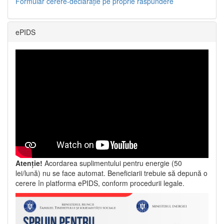
Formular cerere-declarație pe proprie răspundere
ePIDS
Atenție!
Acordarea suplimentului pentru energie (50
lei/lună) nu se face automat. Beneficiarii trebuie să depună o
cerere în platforma ePIDS, conform procedurii legale.