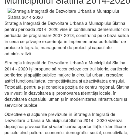
Strategia Integrată de Dezvoltare Urbană a Municipiului Slatina
pentru perioada 2014 -2020 vine în continuarea demersurilor din
perioada de programare 2007-2013, construind pe o bază solidă
în ceea ce priveşte experienţa în implementarea portofoliilor de
proiecte integrate, management de proiect și capacitate
administrativă.
Strategia Integrată de Dezvoltare Urbană a Municipiului Slatina
2014 - 2020 își propune să reconecteze centrul istoric, cartierele
periferice şi spaţiile publice majore la circuitul urban, crescând
astfel funcţionalitatea, competitivitatea şi atractivitatea oraşului.
Totodată, pentru a-şi consolida poziţia de centru regional, Slatina
va investi în dezvoltarea şi promovarea identităţii locale, în
dezvoltarea capitalului uman şi în modernizarea infrastructurii şi
serviciilor publice.
Obiectivele şi acţiunile prevăzute în Strategia Integrată de
Dezvoltare Urbană a Municipiului Slatina 2014 - 2020 vizează
depășirea provocărilor şi valorificarea oportunităţilor identificate
pe cele cinci paliere: economic, demografic, social, conectivitate,