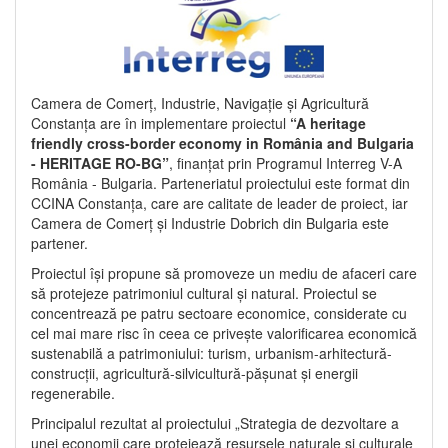
Camera de Comerț, Industrie, Navigație și Agricultură
Constanța are în implementare proiectul
“A heritage
friendly cross-border economy in România and Bulgaria
- HERITAGE RO-BG”
, finanțat prin Programul Interreg V-A
România - Bulgaria. Parteneriatul proiectului este format din
CCINA Constanța, care are calitate de leader de proiect, iar
Camera de Comerț și Industrie Dobrich din Bulgaria este
partener.
Proiectul își propune să promoveze un mediu de afaceri care
să protejeze patrimoniul cultural și natural. Proiectul se
concentrează pe patru sectoare economice, considerate cu
cel mai mare risc în ceea ce privește valorificarea economică
sustenabilă a patrimoniului: turism, urbanism-arhitectură-
construcții, agricultură-silvicultură-pășunat și energii
regenerabile.
Principalul rezultat al proiectului „Strategia de dezvoltare a
unei economii care protejează resursele naturale și culturale