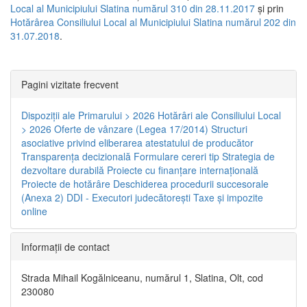
Local al Municipiului Slatina numărul 310 din 28.11.2017
și prin
Hotărârea Consiliului Local al Municipiului Slatina numărul 202 din
31.07.2018
.
Pagini vizitate frecvent
Dispoziţii ale Primarului > 2026
Hotărâri ale Consiliului Local
> 2026
Oferte de vânzare (Legea 17/2014)
Structuri
asociative privind eliberarea atestatului de producător
Transparenţa decizională
Formulare cereri tip
Strategia de
dezvoltare durabilă
Proiecte cu finanţare internaţională
Proiecte de hotărâre
Deschiderea procedurii succesorale
(Anexa 2)
DDI - Executori judecătorești
Taxe şi impozite
online
Informaţii de contact
Strada Mihail Kogălniceanu, numărul 1, Slatina, Olt, cod
230080