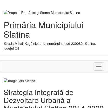
Primăria Municipiului
Slatina
Strada Mihail Kogălniceanu, numărul 1, cod 230080, Slatina,
județul Olt
Activ
sau
dezac
meniu
Strategia Integrată de
Dezvoltare Urbană a
Municipiului Slatina 2014-2020