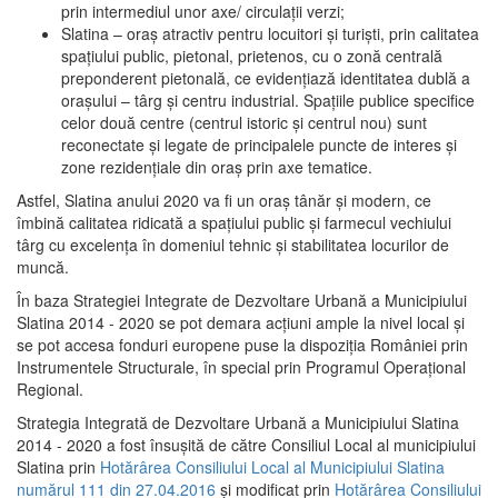
prin intermediul unor axe/ circulații verzi;
Slatina – oraş atractiv pentru locuitori şi turişti, prin calitatea
spaţiului public, pietonal, prietenos, cu o zonă centrală
preponderent pietonală, ce evidenţiază identitatea dublă a
oraşului – târg şi centru industrial. Spaţiile publice specifice
celor două centre (centrul istoric şi centrul nou) sunt
reconectate şi legate de principalele puncte de interes şi
zone rezidenţiale din oraş prin axe tematice.
Astfel, Slatina anului 2020 va fi un oraş tânăr şi modern, ce
îmbină calitatea ridicată a spaţiului public şi farmecul vechiului
târg cu excelenţa în domeniul tehnic şi stabilitatea locurilor de
muncă.
În baza Strategiei Integrate de Dezvoltare Urbană a Municipiului
Slatina 2014 - 2020 se pot demara acţiuni ample la nivel local şi
se pot accesa fonduri europene puse la dispoziţia României prin
Instrumentele Structurale, în special prin Programul Operațional
Regional.
Strategia Integrată de Dezvoltare Urbană a Municipiului Slatina
2014 - 2020 a fost însuşită de către Consiliul Local al municipiului
Slatina prin
Hotărârea Consiliului Local al Municipiului Slatina
numărul 111 din 27.04.2016
și modificat prin
Hotărârea Consiliului