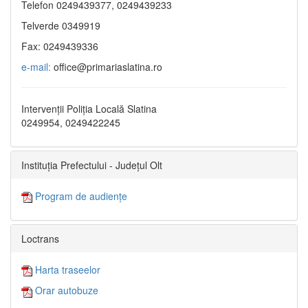
Telefon 0249439377, 0249439233
Telverde 0349919
Fax: 0249439336
e-mail:
office@primariaslatina.ro
Intervenții Poliția Locală Slatina
0249954, 0249422245
Instituția Prefectului - Județul Olt
Program de audiențe
Loctrans
Harta traseelor
Orar autobuze