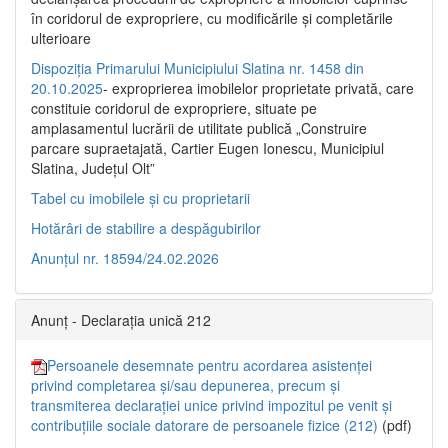
în coridorul de expropriere, cu modificările şi completările
ulterioare
Dispoziția Primarului Municipiului Slatina nr. 1458 din
20.10.2025
- exproprierea imobilelor proprietate privată, care
constituie coridorul de expropriere, situate pe
amplasamentul lucrării de utilitate publică „Construire
parcare supraetajată, Cartier Eugen Ionescu, Municipiul
Slatina, Județul Olt”
Tabel cu imobilele și cu proprietarii
Hotărâri de stabilire a despăgubirilor
Anunțul nr. 18594/24.02.2026
Anunț - Declarația unică 212
Persoanele desemnate pentru acordarea asistenței
privind completarea și/sau depunerea, precum și
transmiterea declarației unice privind impozitul pe venit și
contribuțiile sociale datorare de persoanele fizice (212)
(pdf)