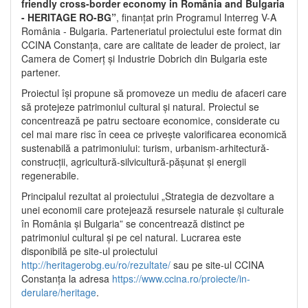
friendly cross-border economy in România and Bulgaria
- HERITAGE RO-BG”
, finanțat prin Programul Interreg V-A
România - Bulgaria. Parteneriatul proiectului este format din
CCINA Constanța, care are calitate de leader de proiect, iar
Camera de Comerț și Industrie Dobrich din Bulgaria este
partener.
Proiectul își propune să promoveze un mediu de afaceri care
să protejeze patrimoniul cultural și natural. Proiectul se
concentrează pe patru sectoare economice, considerate cu
cel mai mare risc în ceea ce privește valorificarea economică
sustenabilă a patrimoniului: turism, urbanism-arhitectură-
construcții, agricultură-silvicultură-pășunat și energii
regenerabile.
Principalul rezultat al proiectului „Strategia de dezvoltare a
unei economii care protejează resursele naturale și culturale
în România și Bulgaria” se concentrează distinct pe
patrimoniul cultural și pe cel natural. Lucrarea este
disponibilă pe site-ul proiectului
http://heritagerobg.eu/ro/rezultate/
sau pe site-ul CCINA
Constanța la adresa
https://www.ccina.ro/proiecte/in-
derulare/heritage
.