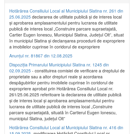
Hotărârea Consiliului Local al Municipiului Slatina nr. 261 din
25.06.2025
declararea de utilitate publică și de interes local
și aprobarea amplasamentului pentru lucrarea de utilitate
publică de interes local „Construire parcare supraetajată,
Cartier Eugen Ionescu, Municipiul Slatina, Județul Olt”, situat
în municipiul Slatina și declanșarea procedurii de expropriere
a imobilelor cuprinse în coridorul de expropriere
Anunțul nr. 81867 din 12.08.2025
Dispoziția Primarului Municipiului Slatina nr. 1245 din
02.09.2025
- constituirea comisiei de verificare a dreptului de
proprietate sau a altor drepturi reale și acordarea
despăgubirilor pentru imobilele cuprinse în coridorul de
expropriere aprobat prin Hotărârea Consiliului Local nr.
261/25.06.2025 referitoare la declararea de utilitate publică
și de interes local și aprobarea amplasamentului pentru
lucrarea de utilitate publică de interes local „Construire
parcare supraetajată, situată în Cartierul Eugen Ionescu,
municipiul Slatina, județul Olt”
Hotărârea Consiliului Local al Municipiului Slatina nr. 416 din
15.09.2025
- modificarea Hotărârii Consiliului Local nr.