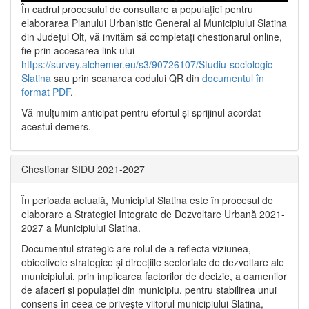
În cadrul procesului de consultare a populaţiei pentru
elaborarea Planului Urbanistic General al Municipiului Slatina
din Județul Olt, vă invităm să completați chestionarul online,
fie prin accesarea link-ului
https://survey.alchemer.eu/s3/90726107/Studiu-sociologic-
Slatina
sau prin scanarea codului QR din
documentul în
format PDF
.
Vă mulţumim anticipat pentru efortul şi sprijinul acordat
acestui demers.
Chestionar SIDU 2021-2027
În perioada actuală, Municipiul Slatina este în procesul de
elaborare a Strategiei Integrate de Dezvoltare Urbană 2021‐
2027 a Municipiului Slatina.
Documentul strategic are rolul de a reflecta viziunea,
obiectivele strategice și direcțiile sectoriale de dezvoltare ale
municipiului, prin implicarea factorilor de decizie, a oamenilor
de afaceri și populației din municipiu, pentru stabilirea unui
consens în ceea ce privește viitorul municipiului Slatina,