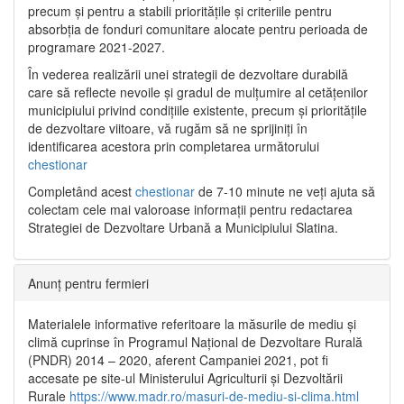
precum și pentru a stabili prioritățile și criteriile pentru
absorbția de fonduri comunitare alocate pentru perioada de
programare 2021-2027.
În vederea realizării unei strategii de dezvoltare durabilă
care să reflecte nevoile și gradul de mulțumire al cetățenilor
municipiului privind condițiile existente, precum și prioritățile
de dezvoltare viitoare, vă rugăm să ne sprijiniți în
identificarea acestora prin completarea următorului
chestionar
Completând acest
chestionar
de 7-10 minute ne veți ajuta să
colectam cele mai valoroase informații pentru redactarea
Strategiei de Dezvoltare Urbană a Municipiului Slatina.
Anunț pentru fermieri
Materialele informative referitoare la măsurile de mediu și
climă cuprinse în Programul Național de Dezvoltare Rurală
(PNDR) 2014 – 2020, aferent Campaniei 2021, pot fi
accesate pe site-ul Ministerului Agriculturii și Dezvoltării
Rurale
https://www.madr.ro/masuri-de-mediu-si-clima.html