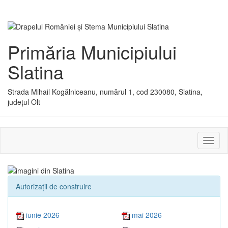
Primăria Municipiului
Slatina
Strada Mihail Kogălniceanu, numărul 1, cod 230080, Slatina,
județul Olt
Activ
sau
dezac
meniu
Autorizaţii de construire
iunie 2026
mai 2026