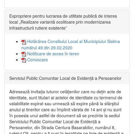
Expropriere pentru lucrarea de utilitate publică de interes
local „Realizare variantă ocolitoare prin modernizarea
infrastructurii rutiere existente”
Hotărârea Consiliului Local al Municipiului Slatina
numărul 49 din 29.02.2020
Notificare de acces în teren
Convocare
Serviciul Public Comunitar Local de Evidență a Persoanelor
Adresează invitația tuturor cetățenilor care nu dețin acte de
identitate, sunt titulari ai actelor de identitate cu termenul de
valabilitate expirat sau urmează să expire până la sfârșitul
anului și tinerilor care au împlinit vârsta de 14 ani și nu sunt
în posesia unui astfel de document să se prezinte la sediul
Serviciului Public Comunitar Local de Evidență a
Persoanelor, din Strada Centura Basarabilor, numărul 8,
județul Olt, pentru a fi puși în legalitate pe linie de evidență a