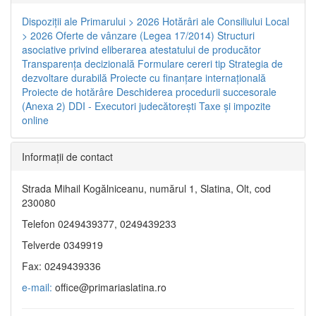
Dispoziţii ale Primarului > 2026
Hotărâri ale Consiliului Local
> 2026
Oferte de vânzare (Legea 17/2014)
Structuri
asociative privind eliberarea atestatului de producător
Transparenţa decizională
Formulare cereri tip
Strategia de
dezvoltare durabilă
Proiecte cu finanţare internaţională
Proiecte de hotărâre
Deschiderea procedurii succesorale
(Anexa 2)
DDI - Executori judecătorești
Taxe şi impozite
online
Informaţii de contact
Strada Mihail Kogălniceanu, numărul 1, Slatina, Olt, cod
230080
Telefon 0249439377, 0249439233
Telverde 0349919
Fax: 0249439336
e-mail:
office@primariaslatina.ro