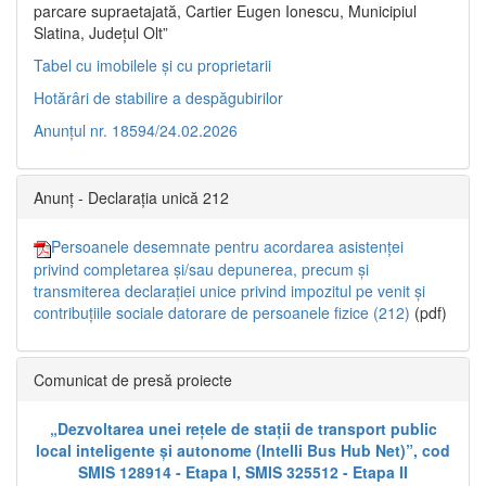
parcare supraetajată, Cartier Eugen Ionescu, Municipiul
Slatina, Județul Olt”
Tabel cu imobilele și cu proprietarii
Hotărâri de stabilire a despăgubirilor
Anunțul nr. 18594/24.02.2026
Anunț - Declarația unică 212
Persoanele desemnate pentru acordarea asistenței
privind completarea și/sau depunerea, precum și
transmiterea declarației unice privind impozitul pe venit și
contribuțiile sociale datorare de persoanele fizice (212)
(pdf)
Comunicat de presă proiecte
„Dezvoltarea unei rețele de stații de transport public
local inteligente și autonome (Intelli Bus Hub Net)”, cod
SMIS 128914 - Etapa I, SMIS 325512 - Etapa II