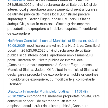
261/25.06.2025 privind declararea de utilitate publică și de
interes local și aprobarea amplasamentului pentru lucrarea
de utilitate publică de interes local „Construire parcare
supraetajată, Cartier Eugen Ionescu, Muncipiul Slatina,
Județul Olt”, situat în municipiul Slatina și declanșarea
procedurii de expropriere a imobilelor cuprinse în coridorul
de expropriere
Hotărârea Consiliului Local al Municipiului Slatina nr. 443 din
30.09.2025
- modificarea anexei nr. 2 la Hotărârea Consiliului
Local nr. 261/25.06.2025 privind declararea de utilitate
publică şi de interes local şi aprobarea amplasamentului
pentru lucrarea de utilitate publică de interes local
„Construire parcare supraetajată, Cartier Eugen Ionescu,
Muncipiul Slatina, Judeţul Olt”, situat în municipiul Slatina şi
declanşarea procedurii de expropriere a imobilelor cuprinse
în coridorul de expropriere, cu modificările şi completările
ulterioare
Dispoziția Primarului Municipiului Slatina nr. 1458 din
20.10.2025
- exproprierea imobilelor proprietate privată, care
constituie coridorul de expropriere, situate pe
amplasamentul lucrării de utilitate publică „Construire