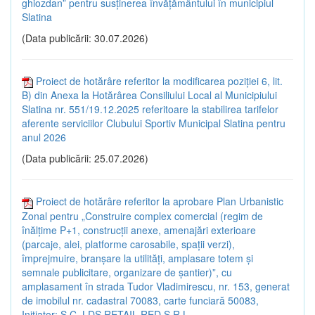
ghiozdan” pentru susținerea învățământului în municipiul
Slatina
(Data publicării: 30.07.2026)
Proiect de hotărâre referitor la modificarea poziției 6, lit.
B) din Anexa la Hotărârea Consiliului Local al Municipiului
Slatina nr. 551/19.12.2025 referitoare la stabilirea tarifelor
aferente serviciilor Clubului Sportiv Municipal Slatina pentru
anul 2026
(Data publicării: 25.07.2026)
Proiect de hotărâre referitor la aprobare Plan Urbanistic
Zonal pentru „Construire complex comercial (regim de
înălțime P+1, construcții anexe, amenajări exterioare
(parcaje, alei, platforme carosabile, spații verzi),
împrejmuire, branșare la utilități, amplasare totem și
semnale publicitare, organizare de șantier)”, cu
amplasament în strada Tudor Vladimirescu, nr. 153, generat
de imobilul nr. cadastral 70083, carte funciară 50083,
Inițiator: S.C. LDS RETAIL RED S.R.L.