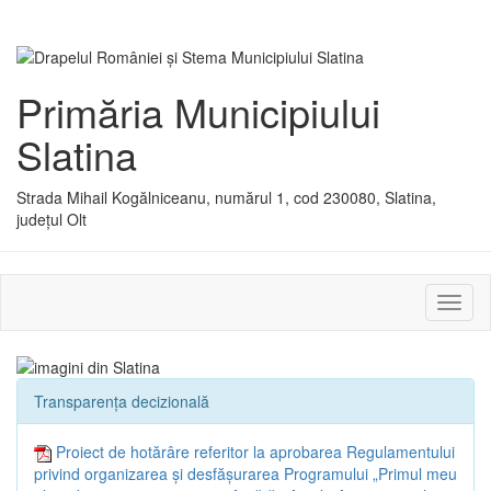
Primăria Municipiului
Slatina
Strada Mihail Kogălniceanu, numărul 1, cod 230080, Slatina,
județul Olt
Activ
sau
dezac
meniu
Transparența decizională
Proiect de hotărâre referitor la aprobarea Regulamentului
privind organizarea și desfășurarea Programului „Primul meu