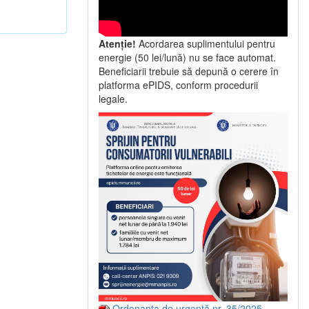
Atenție!
Acordarea suplimentului pentru
energie (50 lei/lună) nu se face automat.
Beneficiarii trebuie să depună o cerere în
platforma ePIDS, conform procedurii
legale.
Ordonanța de urgență nr. 35/2025