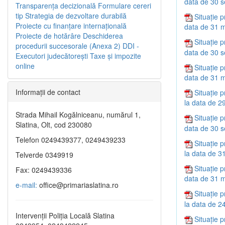
data de 30 
Transparenţa decizională
Formulare cereri
tip
Strategia de dezvoltare durabilă
Situație p
Proiecte cu finanţare internaţională
data de 31 m
Proiecte de hotărâre
Deschiderea
Situație p
procedurii succesorale (Anexa 2)
DDI -
data de 30 
Executori judecătorești
Taxe şi impozite
online
Situație p
data de 31 m
Informaţii de contact
Situație p
la data de 2
Strada Mihail Kogălniceanu, numărul 1,
Situație p
Slatina, Olt, cod 230080
data de 30 
Telefon 0249439377, 0249439233
Situație p
la data de 3
Telverde 0349919
Situație p
Fax: 0249439336
data de 31 m
e-mail:
office@primariaslatina.ro
Situație p
la data de 2
Intervenții Poliția Locală Slatina
Situație p