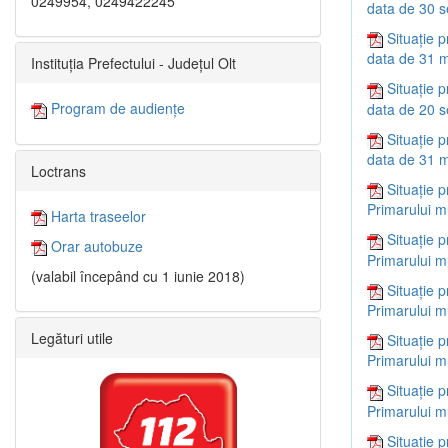
0249954, 0249422245
data de 30 
Situație p
data de 31 m
Instituția Prefectului - Județul Olt
Situație p
Program de audiențe
data de 20 
Situație p
data de 31 m
Loctrans
Situație p
Primarului m
Harta traseelor
Situație p
Orar autobuze
Primarului m
(valabil începând cu 1 iunie 2018)
Situație p
Primarului m
Legături utile
Situație p
Primarului m
Situație p
Primarului m
Situație p