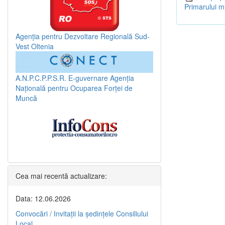
Primarului m
Agenția pentru Dezvoltare Regională Sud-
Vest Oltenia
A.N.P.C.P.P.S.R.
E-guvernare
Agenția
Națională pentru Ocuparea Forței de
Muncă
Cea mai recentă actualizare:
Data: 12.06.2026
Convocări / Invitaţii la şedinţele Consiliului
Local