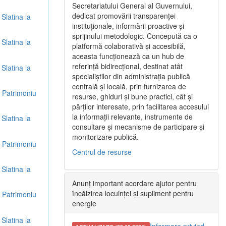
Secretariatului General al Guvernului,
dedicat promovării transparenței
 Slatina la
instituționale, informării proactive și
sprijinului metodologic. Concepută ca o
 Slatina la
platformă colaborativă și accesibilă,
aceasta funcționează ca un hub de
referință bidirecțional, destinat atât
 Slatina la
specialiștilor din administrația publică
centrală și locală, prin furnizarea de
re Patrimoniu
resurse, ghiduri și bune practici, cât și
părților interesate, prin facilitarea accesului
la informații relevante, instrumente de
 Slatina la
consultare și mecanisme de participare și
monitorizare publică.
re Patrimoniu
Centrul de resurse
 Slatina la
Anunț important acordare ajutor pentru
încălzirea locuinței și supliment pentru
re Patrimoniu
energie
 Slatina la