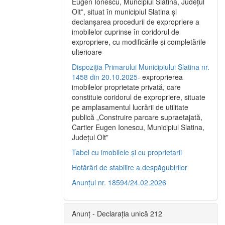
Eugen Ionescu, Muncipiul Slatina, Judeţul
Olt”, situat în municipiul Slatina şi
declanşarea procedurii de expropriere a
imobilelor cuprinse în coridorul de
expropriere, cu modificările şi completările
ulterioare
Dispoziția Primarului Municipiului Slatina nr.
1458 din 20.10.2025
- exproprierea
imobilelor proprietate privată, care
constituie coridorul de expropriere, situate
pe amplasamentul lucrării de utilitate
publică „Construire parcare supraetajată,
Cartier Eugen Ionescu, Municipiul Slatina,
Județul Olt”
Tabel cu imobilele și cu proprietarii
Hotărâri de stabilire a despăgubirilor
Anunțul nr. 18594/24.02.2026
Anunț - Declarația unică 212