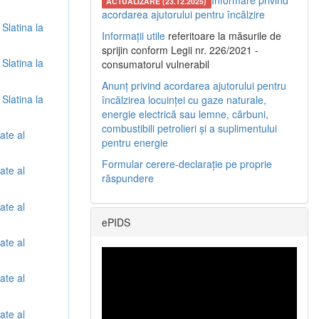
Informare privind
ACTUALIZARE (23.12.2025)
acordarea ajutorului pentru încălzire
 Slatina la
Informații utile
referitoare la măsurile de
sprijin conform Legii nr. 226/2021 -
 Slatina la
consumatorul vulnerabil
Anunț privind acordarea ajutorului pentru
 Slatina la
încălzirea locuinței cu gaze naturale,
energie electrică sau lemne, cărbuni,
combustibili petrolieri și a suplimentului
ate al
pentru energie
Formular cerere-declarație pe proprie
ate al
răspundere
ate al
ePIDS
ate al
ate al
ate al