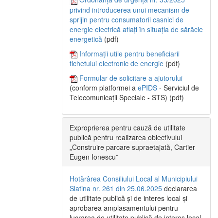
privind introducerea unui mecanism de
sprijin pentru consumatorii casnici de
energie electrică aflați în situația de sărăcie
energetică
(pdf)
Informații utile pentru beneficiarii
tichetului electronic de energie
(pdf)
Formular de solicitare a ajutorului
(conform platformei a
ePIDS
- Serviciul de
Telecomunicații Speciale - STS) (pdf)
Exproprierea pentru cauză de utilitate
publică pentru realizarea obiectivului
„Construire parcare supraetajată, Cartier
Eugen Ionescu”
Hotărârea Consiliului Local al Municipiului
Slatina nr. 261 din 25.06.2025
declararea
de utilitate publică și de interes local și
aprobarea amplasamentului pentru
lucrarea de utilitate publică de interes local