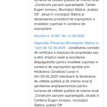
„Construire parcare supraetajată, Cartier
Eugen Ionescu, Municipiul Slatina, Județul
Olt”, situat în municipiul Slatina și
declanșarea procedurii de expropriere a
imobilelor cuprinse în coridorul de
expropriere
Anunțul nr. 81867 din 12.08.2025
Dispoziția Primarului Municipiului Slatina nr.
1245 din 02.09.2025
- constituirea comisiei
de verificare a dreptului de proprietate sau
a altor drepturi reale și acordarea
despăgubirilor pentru imobilele cuprinse în
coridorul de expropriere aprobat prin
Hotărârea Consiliului Local nr.
261/25.06.2025 referitoare la declararea
de utilitate publică și de interes local și
aprobarea amplasamentului pentru
lucrarea de utilitate publică de interes local
„Construire parcare supraetajată, situată în
Cartierul Eugen Ionescu, municipiul
Slatina, județul Olt”