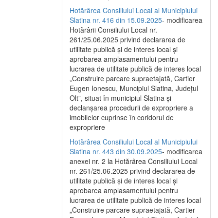
Hotărârea Consiliului Local al Municipiului
Slatina nr. 416 din 15.09.2025
- modificarea
Hotărârii Consiliului Local nr.
261/25.06.2025 privind declararea de
utilitate publică și de interes local și
aprobarea amplasamentului pentru
lucrarea de utilitate publică de interes local
„Construire parcare supraetajată, Cartier
Eugen Ionescu, Muncipiul Slatina, Județul
Olt”, situat în municipiul Slatina și
declanșarea procedurii de expropriere a
imobilelor cuprinse în coridorul de
expropriere
Hotărârea Consiliului Local al Municipiului
Slatina nr. 443 din 30.09.2025
- modificarea
anexei nr. 2 la Hotărârea Consiliului Local
nr. 261/25.06.2025 privind declararea de
utilitate publică şi de interes local şi
aprobarea amplasamentului pentru
lucrarea de utilitate publică de interes local
„Construire parcare supraetajată, Cartier