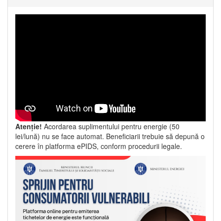
Atenție!
Acordarea suplimentului pentru energie (50
lei/lună) nu se face automat. Beneficiarii trebuie să depună o
cerere în platforma ePIDS, conform procedurii legale.