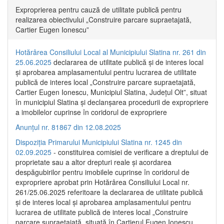
Exproprierea pentru cauză de utilitate publică pentru
realizarea obiectivului „Construire parcare supraetajată,
Cartier Eugen Ionescu”
Hotărârea Consiliului Local al Municipiului Slatina nr. 261 din
25.06.2025
declararea de utilitate publică și de interes local
și aprobarea amplasamentului pentru lucrarea de utilitate
publică de interes local „Construire parcare supraetajată,
Cartier Eugen Ionescu, Municipiul Slatina, Județul Olt”, situat
în municipiul Slatina și declanșarea procedurii de expropriere
a imobilelor cuprinse în coridorul de expropriere
Anunțul nr. 81867 din 12.08.2025
Dispoziția Primarului Municipiului Slatina nr. 1245 din
02.09.2025
- constituirea comisiei de verificare a dreptului de
proprietate sau a altor drepturi reale și acordarea
despăgubirilor pentru imobilele cuprinse în coridorul de
expropriere aprobat prin Hotărârea Consiliului Local nr.
261/25.06.2025 referitoare la declararea de utilitate publică
și de interes local și aprobarea amplasamentului pentru
lucrarea de utilitate publică de interes local „Construire
parcare supraetajată, situată în Cartierul Eugen Ionescu,