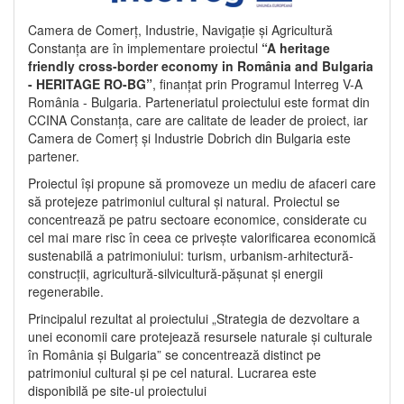
Camera de Comerț, Industrie, Navigație și Agricultură
Constanța are în implementare proiectul
“A heritage
friendly cross-border economy in România and Bulgaria
- HERITAGE RO-BG”
, finanțat prin Programul Interreg V-A
România - Bulgaria. Parteneriatul proiectului este format din
CCINA Constanța, care are calitate de leader de proiect, iar
Camera de Comerț și Industrie Dobrich din Bulgaria este
partener.
Proiectul își propune să promoveze un mediu de afaceri care
să protejeze patrimoniul cultural și natural. Proiectul se
concentrează pe patru sectoare economice, considerate cu
cel mai mare risc în ceea ce privește valorificarea economică
sustenabilă a patrimoniului: turism, urbanism-arhitectură-
construcții, agricultură-silvicultură-pășunat și energii
regenerabile.
Principalul rezultat al proiectului „Strategia de dezvoltare a
unei economii care protejează resursele naturale și culturale
în România și Bulgaria” se concentrează distinct pe
patrimoniul cultural și pe cel natural. Lucrarea este
disponibilă pe site-ul proiectului