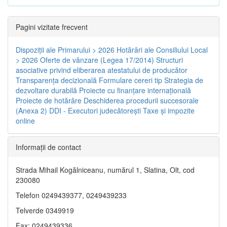
Pagini vizitate frecvent
Dispoziţii ale Primarului > 2026
Hotărâri ale Consiliului Local
> 2026
Oferte de vânzare (Legea 17/2014)
Structuri
asociative privind eliberarea atestatului de producător
Transparenţa decizională
Formulare cereri tip
Strategia de
dezvoltare durabilă
Proiecte cu finanţare internaţională
Proiecte de hotărâre
Deschiderea procedurii succesorale
(Anexa 2)
DDI - Executori judecătorești
Taxe şi impozite
online
Informaţii de contact
Strada Mihail Kogălniceanu, numărul 1, Slatina, Olt, cod
230080
Telefon 0249439377, 0249439233
Telverde 0349919
Fax: 0249439336