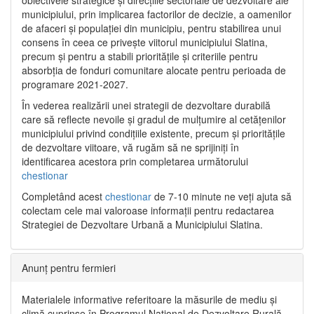
municipiului, prin implicarea factorilor de decizie, a oamenilor
de afaceri și populației din municipiu, pentru stabilirea unui
consens în ceea ce privește viitorul municipiului Slatina,
precum și pentru a stabili prioritățile și criteriile pentru
absorbția de fonduri comunitare alocate pentru perioada de
programare 2021-2027.
În vederea realizării unei strategii de dezvoltare durabilă
care să reflecte nevoile și gradul de mulțumire al cetățenilor
municipiului privind condițiile existente, precum și prioritățile
de dezvoltare viitoare, vă rugăm să ne sprijiniți în
identificarea acestora prin completarea următorului
chestionar
Completând acest
chestionar
de 7-10 minute ne veți ajuta să
colectam cele mai valoroase informații pentru redactarea
Strategiei de Dezvoltare Urbană a Municipiului Slatina.
Anunț pentru fermieri
Materialele informative referitoare la măsurile de mediu și
climă cuprinse în Programul Național de Dezvoltare Rurală