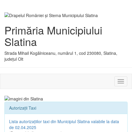
Primăria Municipiului
Slatina
Strada Mihail Kogălniceanu, numărul 1, cod 230080, Slatina,
județul Olt
Activ
sau
dezac
meniu
Autorizații Taxi
Lista autorizațiilor taxi din Municipiul Slatina valabile la data
de 02.04.2025