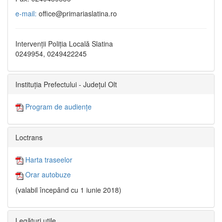
e-mail:
office@primariaslatina.ro
Intervenții Poliția Locală Slatina
0249954, 0249422245
Instituția Prefectului - Județul Olt
Program de audiențe
Loctrans
Harta traseelor
Orar autobuze
(valabil începând cu 1 iunie 2018)
Legături utile