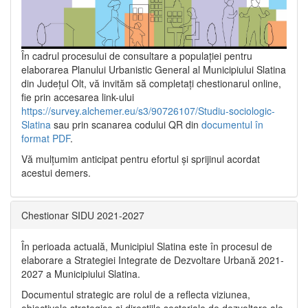
În cadrul procesului de consultare a populaţiei pentru
elaborarea Planului Urbanistic General al Municipiului Slatina
din Județul Olt, vă invităm să completați chestionarul online,
fie prin accesarea link-ului
https://survey.alchemer.eu/s3/90726107/Studiu-sociologic-
Slatina
sau prin scanarea codului QR din
documentul în
format PDF
.
Vă mulţumim anticipat pentru efortul şi sprijinul acordat
acestui demers.
Chestionar SIDU 2021-2027
În perioada actuală, Municipiul Slatina este în procesul de
elaborare a Strategiei Integrate de Dezvoltare Urbană 2021‐
2027 a Municipiului Slatina.
Documentul strategic are rolul de a reflecta viziunea,
obiectivele strategice și direcțiile sectoriale de dezvoltare ale