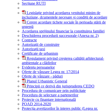
Secțiune RUTI
Legislație privind acordarea venitului minim de
incluziune, dcumentele necesare și condiții de acordare
Cerere acordare tichete sociale în perioada stării de
urgență
Acordarea sprijinului financiar la constituirea familiei
Deschiderea procedurii succesorale (Anexa nr. 2)
Contracte
Autorizaţii de construire
Autorizații taxi
Certificate de urbanism
Regulament privind creşterea calităţii arhitectural-
ambientale a clădirilor
Evidența persoanelor
Oferte de vânzare Legea nr. 17/2014
Oferte de vânzare - păduri
Planul Urbanistic General
Principii ce derivă din jurisprudența CEDO
Procedura de comunicare prin publicitate
Procedura de selectare a partenerilor
Proiecte cu finanţare internaţională
POAD 2014-2020
Protecția avertizorilor în interes public (Legea nr.