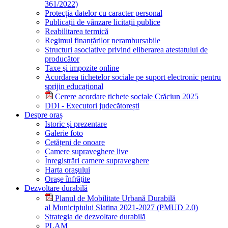
361/2022)
Protecția datelor cu caracter personal
Publicații de vânzare licitații publice
Reabilitarea termică
Regimul finanțărilor nerambursabile
Structuri asociative privind eliberarea atestatului de
producător
Taxe şi impozite online
Acordarea tichetelor sociale pe suport electronic pentru
sprijin educațional
Cerere acordare tichete sociale Crăciun 2025
DDI - Executori judecătorești
Despre oraș
Istoric şi prezentare
Galerie foto
Cetățeni de onoare
Camere supraveghere live
Înregistrări camere supraveghere
Harta oraşului
Oraşe înfrăţite
Dezvoltare durabilă
Planul de Mobilitate Urbană Durabilă
al Municipiului Slatina 2021-2027 (PMUD 2.0)
Strategia de dezvoltare durabilă
PLAM