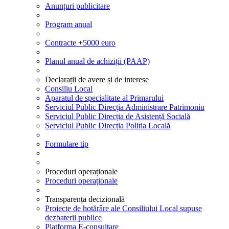
Anunțuri publicitare
Program anual
Contracte +5000 euro
Planul anual de achiziții (PAAP)
Declarații de avere și de interese
Consiliu Local
Aparatul de specialitate al Primarului
Serviciul Public Direcția Administrare Patrimoniu
Serviciul Public Direcția de Asistență Socială
Serviciul Public Direcția Poliția Locală
Formulare tip
Proceduri operaționale
Proceduri operaționale
Transparența decizională
Proiecte de hotărâre ale Consiliului Local supuse
dezbaterii publice
Platforma E-consultare