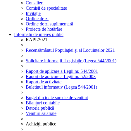
Consilieri
Comisii de specialitate
Invitație
Ordine de zi
Ordine de zi suplimentară
Proiecte de hotărâre
Informații de interes public
RAPL2021
Recensământul Populației și al Locuințelor 2021
Solicitare informații. Legislație (Legea 544/2001)
Raport de aplicare a Legii nr. 544/2001
Raport de aplicare a Legii nr. 52/2003
Raport de activitate
Buletinul informativ (Legea 544/2001)
Buget din toate sursele de venituri
Bilanțuri contabile
Datoria publică
Venituri salariale
Achiziții publice