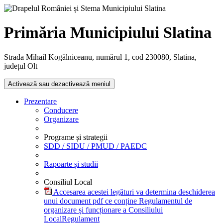
Primăria Municipiului Slatina
Strada Mihail Kogălniceanu, numărul 1, cod 230080, Slatina,
județul Olt
Activează sau dezactivează meniul
Prezentare
Conducere
Organizare
Programe și strategii
SDD / SIDU / PMUD / PAEDC
Rapoarte și studii
Consiliul Local
Accesarea acestei legături va determina deschiderea
unui document pdf ce conține Regulamentul de
organizare și funcționare a Consiliului
Local
Regulament