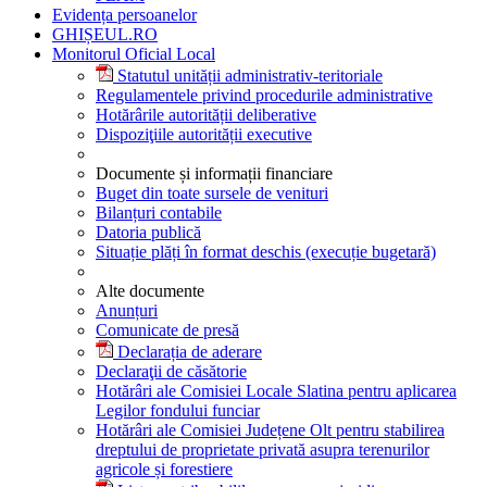
Evidența persoanelor
GHIȘEUL.RO
Monitorul Oficial Local
Statutul unității administrativ-teritoriale
Regulamentele privind procedurile administrative
Hotărârile autorității deliberative
Dispoziţiile autorității executive
Documente și informații financiare
Buget din toate sursele de venituri
Bilanțuri contabile
Datoria publică
Situație plăți în format deschis (execuție bugetară)
Alte documente
Anunțuri
Comunicate de presă
Declarația de aderare
Declaraţii de căsătorie
Hotărâri ale Comisiei Locale Slatina pentru aplicarea
Legilor fondului funciar
Hotărâri ale Comisiei Județene Olt pentru stabilirea
dreptului de proprietate privată asupra terenurilor
agricole și forestiere