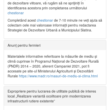
de dezvoltare viitoare, vă rugăm să ne sprijiniți în
identificarea acestora prin completarea următorului
chestionar
Completând acest
chestionar
de 7-10 minute ne veți ajuta să
colectam cele mai valoroase informații pentru redactarea
Strategiei de Dezvoltare Urbană a Municipiului Slatina.
Anunț pentru fermieri
Materialele informative referitoare la măsurile de mediu și
climă cuprinse în Programul Național de Dezvoltare Rurală
(PNDR) 2014 – 2020, aferent Campaniei 2021, pot fi
accesate pe site-ul Ministerului Agriculturii și Dezvoltării
Rurale
https://www.madr.ro/masuri-de-mediu-si-clima.html
Expropriere pentru lucrarea de utilitate publică de interes
local „Realizare variantă ocolitoare prin modernizarea
infrastructurii rutiere existente”