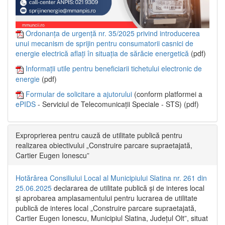
Ordonanța de urgență nr. 35/2025 privind introducerea
unui mecanism de sprijin pentru consumatorii casnici de
energie electrică aflați în situația de sărăcie energetică
(pdf)
Informații utile pentru beneficiarii tichetului electronic de
energie
(pdf)
Formular de solicitare a ajutorului
(conform platformei a
ePIDS
- Serviciul de Telecomunicații Speciale - STS) (pdf)
Exproprierea pentru cauză de utilitate publică pentru
realizarea obiectivului „Construire parcare supraetajată,
Cartier Eugen Ionescu”
Hotărârea Consiliului Local al Municipiului Slatina nr. 261 din
25.06.2025
declararea de utilitate publică și de interes local
și aprobarea amplasamentului pentru lucrarea de utilitate
publică de interes local „Construire parcare supraetajată,
Cartier Eugen Ionescu, Municipiul Slatina, Județul Olt”, situat