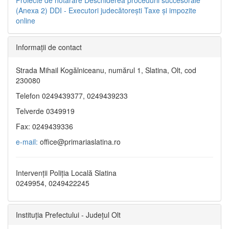
(Anexa 2)
DDI - Executori judecătorești
Taxe şi impozite
online
Informaţii de contact
Strada Mihail Kogălniceanu, numărul 1, Slatina, Olt, cod
230080
Telefon 0249439377, 0249439233
Telverde 0349919
Fax: 0249439336
e-mail:
office@primariaslatina.ro
Intervenții Poliția Locală Slatina
0249954, 0249422245
Instituția Prefectului - Județul Olt