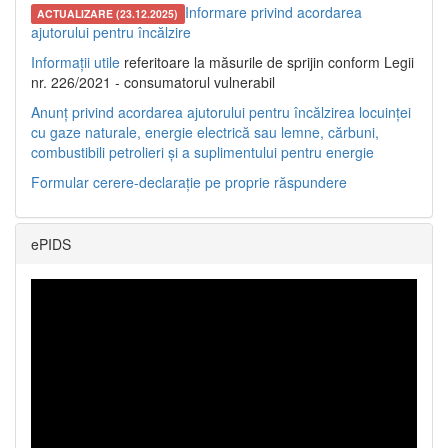
Informare privind acordarea
ACTUALIZARE (23.12.2025)
ajutorului pentru încălzire
Informații utile
referitoare la măsurile de sprijin conform Legii
nr. 226/2021 - consumatorul vulnerabil
Anunț privind acordarea ajutorului pentru încălzirea locuinței
cu gaze naturale, energie electrică sau lemne, cărbuni,
combustibili petrolieri și a suplimentului pentru energie
Formular cerere-declarație pe proprie răspundere
ePIDS