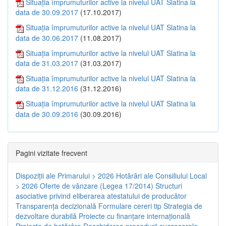
Situația împrumuturilor active la nivelul UAT Slatina la
data de 30.09.2017
(17.10.2017)
Situația împrumuturilor active la nivelul UAT Slatina la
data de 30.06.2017
(11.08.2017)
Situația împrumuturilor active la nivelul UAT Slatina la
data de 31.03.2017
(31.03.2017)
Situația împrumuturilor active la nivelul UAT Slatina la
data de 31.12.2016
(31.12.2016)
Situația împrumuturilor active la nivelul UAT Slatina la
data de 30.09.2016
(30.09.2016)
Pagini vizitate frecvent
Dispoziţii ale Primarului > 2026
Hotărâri ale Consiliului Local
> 2026
Oferte de vânzare (Legea 17/2014)
Structuri
asociative privind eliberarea atestatului de producător
Transparenţa decizională
Formulare cereri tip
Strategia de
dezvoltare durabilă
Proiecte cu finanţare internaţională
Proiecte de hotărâre
Deschiderea procedurii succesorale