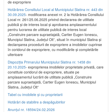
de expropriere
Hotărârea Consiliului Local al Municipiului Slatina nr. 443 din
30.09.2025
- modificarea anexei nr. 2 la Hotărârea Consiliului
Local nr. 261/25.06.2025 privind declararea de utilitate
publică şi de interes local şi aprobarea amplasamentului
pentru lucrarea de utilitate publică de interes local
„Construire parcare supraetajată, Cartier Eugen Ionescu,
Muncipiul Slatina, Judeţul Olt”, situat în municipiul Slatina şi
declanşarea procedurii de expropriere a imobilelor cuprinse
în coridorul de expropriere, cu modificările şi completările
ulterioare
Dispoziția Primarului Municipiului Slatina nr. 1458 din
20.10.2025
- exproprierea imobilelor proprietate privată, care
constituie coridorul de expropriere, situate pe
amplasamentul lucrării de utilitate publică „Construire
parcare supraetajată, Cartier Eugen Ionescu, Municipiul
Slatina, Județul Olt”
Tabel cu imobilele și cu proprietarii
Hotărâri de stabilire a despăgubirilor
Anunțul nr. 18594/24.02.2026