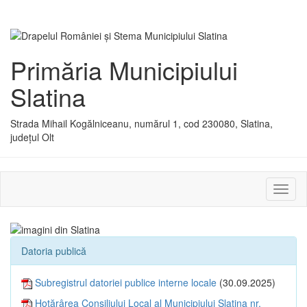
Primăria Municipiului
Slatina
Strada Mihail Kogălniceanu, numărul 1, cod 230080, Slatina,
județul Olt
Activ
sau
dezac
meniu
Datoria publică
Subregistrul datoriei publice interne locale
(30.09.2025)
Hotărârea Consiliului Local al Municipiului Slatina nr.