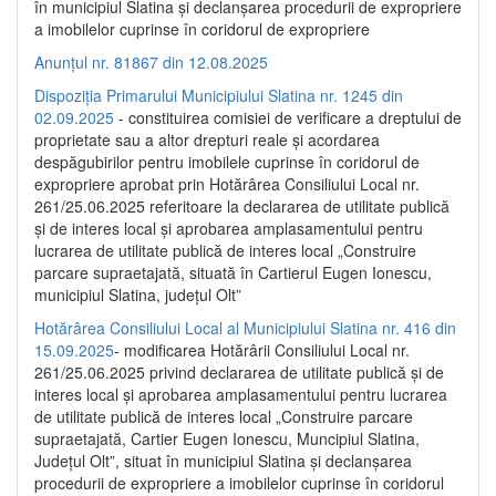
în municipiul Slatina și declanșarea procedurii de expropriere
a imobilelor cuprinse în coridorul de expropriere
Anunțul nr. 81867 din 12.08.2025
Dispoziția Primarului Municipiului Slatina nr. 1245 din
02.09.2025
- constituirea comisiei de verificare a dreptului de
proprietate sau a altor drepturi reale și acordarea
despăgubirilor pentru imobilele cuprinse în coridorul de
expropriere aprobat prin Hotărârea Consiliului Local nr.
261/25.06.2025 referitoare la declararea de utilitate publică
și de interes local și aprobarea amplasamentului pentru
lucrarea de utilitate publică de interes local „Construire
parcare supraetajată, situată în Cartierul Eugen Ionescu,
municipiul Slatina, județul Olt”
Hotărârea Consiliului Local al Municipiului Slatina nr. 416 din
15.09.2025
- modificarea Hotărârii Consiliului Local nr.
261/25.06.2025 privind declararea de utilitate publică și de
interes local și aprobarea amplasamentului pentru lucrarea
de utilitate publică de interes local „Construire parcare
supraetajată, Cartier Eugen Ionescu, Muncipiul Slatina,
Județul Olt”, situat în municipiul Slatina și declanșarea
procedurii de expropriere a imobilelor cuprinse în coridorul