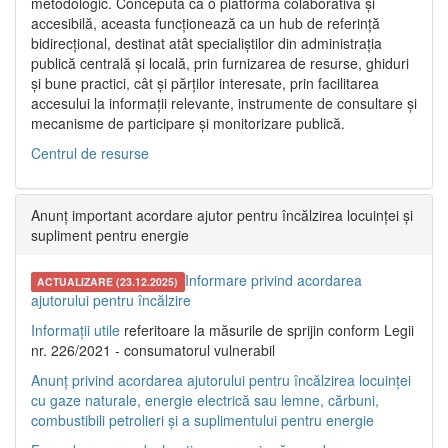
metodologic. Concepută ca o platformă colaborativă și
accesibilă, aceasta funcționează ca un hub de referință
bidirecțional, destinat atât specialiștilor din administrația
publică centrală și locală, prin furnizarea de resurse, ghiduri
și bune practici, cât și părților interesate, prin facilitarea
accesului la informații relevante, instrumente de consultare și
mecanisme de participare și monitorizare publică.
Centrul de resurse
Anunț important acordare ajutor pentru încălzirea locuinței și
supliment pentru energie
Informare privind acordarea
ACTUALIZARE (23.12.2025)
ajutorului pentru încălzire
Informații utile
referitoare la măsurile de sprijin conform Legii
nr. 226/2021 - consumatorul vulnerabil
Anunț privind acordarea ajutorului pentru încălzirea locuinței
cu gaze naturale, energie electrică sau lemne, cărbuni,
combustibili petrolieri și a suplimentului pentru energie