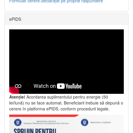
Formular cerere-declarație pe proprie răspundere
ePIDS
Atenție!
Acordarea suplimentului pentru energie (50
lei/lună) nu se face automat. Beneficiarii trebuie să depună o
cerere în platforma ePIDS, conform procedurii legale.