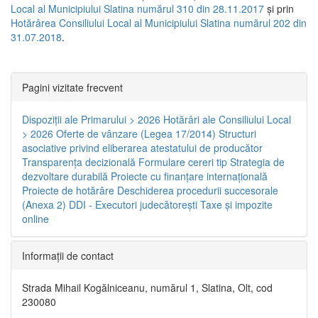
Local al Municipiului Slatina numărul 310 din 28.11.2017
și prin
Hotărârea Consiliului Local al Municipiului Slatina numărul 202 din
31.07.2018
.
Pagini vizitate frecvent
Dispoziţii ale Primarului > 2026
Hotărâri ale Consiliului Local
> 2026
Oferte de vânzare (Legea 17/2014)
Structuri
asociative privind eliberarea atestatului de producător
Transparenţa decizională
Formulare cereri tip
Strategia de
dezvoltare durabilă
Proiecte cu finanţare internaţională
Proiecte de hotărâre
Deschiderea procedurii succesorale
(Anexa 2)
DDI - Executori judecătorești
Taxe şi impozite
online
Informaţii de contact
Strada Mihail Kogălniceanu, numărul 1, Slatina, Olt, cod
230080