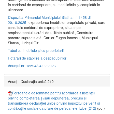
în coridorul de expropriere, cu modificările şi completările
ulterioare
Dispoziția Primarului Municipiului Slatina nr. 1458 din
20.10.2025
- exproprierea imobilelor proprietate privată, care
constituie coridorul de expropriere, situate pe
amplasamentul lucrării de utilitate publică „Construire
parcare supraetajată, Cartier Eugen Ionescu, Municipiul
Slatina, Județul Olt”
Tabel cu imobilele și cu proprietarii
Hotărâri de stabilire a despăgubirilor
Anunțul nr. 18594/24.02.2026
Anunț - Declarația unică 212
Persoanele desemnate pentru acordarea asistenței
privind completarea și/sau depunerea, precum și
transmiterea declarației unice privind impozitul pe venit și
contribuțiile sociale datorare de persoanele fizice (212)
(pdf)