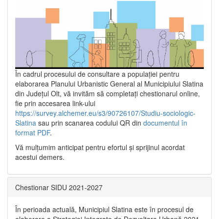
În cadrul procesului de consultare a populaţiei pentru
elaborarea Planului Urbanistic General al Municipiului Slatina
din Județul Olt, vă invităm să completați chestionarul online,
fie prin accesarea link-ului
https://survey.alchemer.eu/s3/90726107/Studiu-sociologic-
Slatina
sau prin scanarea codului QR din
documentul în
format PDF
.
Vă mulţumim anticipat pentru efortul şi sprijinul acordat
acestui demers.
Chestionar SIDU 2021-2027
În perioada actuală, Municipiul Slatina este în procesul de
elaborare a Strategiei Integrate de Dezvoltare Urbană 2021‐