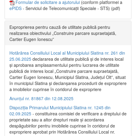
Formular de solicitare a ajutorului
(conform platformei a
ePIDS
- Serviciul de Telecomunicații Speciale - STS) (pdf)
Exproprierea pentru cauză de utilitate publică pentru
realizarea obiectivului „Construire parcare supraetajată,
Cartier Eugen Ionescu”
Hotărârea Consiliului Local al Municipiului Slatina nr. 261 din
25.06.2025
declararea de utilitate publică și de interes local
și aprobarea amplasamentului pentru lucrarea de utilitate
publică de interes local „Construire parcare supraetajată,
Cartier Eugen Ionescu, Municipiul Slatina, Județul Olt”, situat
în municipiul Slatina și declanșarea procedurii de expropriere
a imobilelor cuprinse în coridorul de expropriere
Anunțul nr. 81867 din 12.08.2025
Dispoziția Primarului Municipiului Slatina nr. 1245 din
02.09.2025
- constituirea comisiei de verificare a dreptului de
proprietate sau a altor drepturi reale și acordarea
despăgubirilor pentru imobilele cuprinse în coridorul de
expropriere aprobat prin Hotărârea Consiliului Local nr.