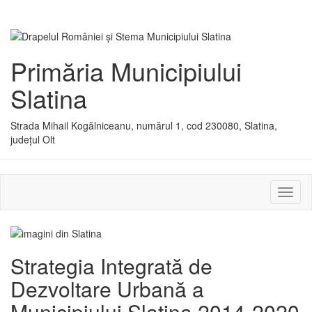
Primăria Municipiului
Slatina
Strada Mihail Kogălniceanu, numărul 1, cod 230080, Slatina,
județul Olt
Activ
sau
dezac
meniu
Strategia Integrată de
Dezvoltare Urbană a
Municipiului Slatina 2014-2020