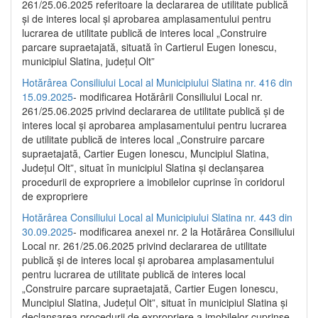
261/25.06.2025 referitoare la declararea de utilitate publică
și de interes local și aprobarea amplasamentului pentru
lucrarea de utilitate publică de interes local „Construire
parcare supraetajată, situată în Cartierul Eugen Ionescu,
municipiul Slatina, județul Olt”
Hotărârea Consiliului Local al Municipiului Slatina nr. 416 din
15.09.2025
- modificarea Hotărârii Consiliului Local nr.
261/25.06.2025 privind declararea de utilitate publică și de
interes local și aprobarea amplasamentului pentru lucrarea
de utilitate publică de interes local „Construire parcare
supraetajată, Cartier Eugen Ionescu, Muncipiul Slatina,
Județul Olt”, situat în municipiul Slatina și declanșarea
procedurii de expropriere a imobilelor cuprinse în coridorul
de expropriere
Hotărârea Consiliului Local al Municipiului Slatina nr. 443 din
30.09.2025
- modificarea anexei nr. 2 la Hotărârea Consiliului
Local nr. 261/25.06.2025 privind declararea de utilitate
publică şi de interes local şi aprobarea amplasamentului
pentru lucrarea de utilitate publică de interes local
„Construire parcare supraetajată, Cartier Eugen Ionescu,
Muncipiul Slatina, Judeţul Olt”, situat în municipiul Slatina şi
declanşarea procedurii de expropriere a imobilelor cuprinse