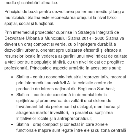
mediu şi schimbări climatice.
Principiul de bază pentru dezvoltarea pe termen mediu şi lung a
municipiului Slatina este reconectarea oraşului la nivel fizico-
spaţial, social şi funcţional.
Prin intermediul proiectelor cuprinse în Strategia Integrată de
Dezvoltare Urbană a Municipiului Slatina 2014 - 2020 Slatina va
deveni un oraş compact şi verde, cu o înţelegere durabilă a
dezvoltării urbane, orientat spre utilizarea eficientă şi eficace a
resurselor locale în vederea asigurării unui nivel ridicat de calitate
a vieţii pentru o populaţie tânără, cu un nivel ridicat de pregătire
profesională. Principalele aspecte urmărite în acest sens sunt:
Slatina - centru economic-industrial reprezentativ, racordat
prin intermediul autostrăzii A1 la celelalte centre de
producţie de interes naţional din Regiunea Sud-Vest;
Slatina – centru de excelenţă în domeniul tehnic –
sprijinirea şi promovarea dezvoltării unui sistem de
învăţământ tehnic performant şi dialogul, menţinerea şi
atragerea marilor investitori, în paralel cu sprijinirea
iniţiativelor locale şi a antreprenoriatului;
Slatina - oraş compact şi conectat în care zonele
funcţionale majore sunt legate între ele şi cu zona centrală