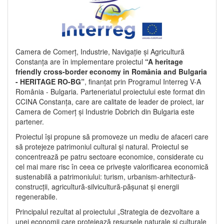
Camera de Comerț, Industrie, Navigație și Agricultură
Constanța are în implementare proiectul
“A heritage
friendly cross-border economy in România and Bulgaria
- HERITAGE RO-BG”
, finanțat prin Programul Interreg V-A
România - Bulgaria. Parteneriatul proiectului este format din
CCINA Constanța, care are calitate de leader de proiect, iar
Camera de Comerț și Industrie Dobrich din Bulgaria este
partener.
Proiectul își propune să promoveze un mediu de afaceri care
să protejeze patrimoniul cultural și natural. Proiectul se
concentrează pe patru sectoare economice, considerate cu
cel mai mare risc în ceea ce privește valorificarea economică
sustenabilă a patrimoniului: turism, urbanism-arhitectură-
construcții, agricultură-silvicultură-pășunat și energii
regenerabile.
Principalul rezultat al proiectului „Strategia de dezvoltare a
unei economii care protejează resursele naturale și culturale