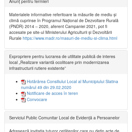
Anunț pentru fermieri
Materialele informative referitoare la măsurile de mediu și
climă cuprinse în Programul Național de Dezvoltare Rurală
(PNDR) 2014 – 2020, aferent Campaniei 2021, pot fi
accesate pe site-ul Ministerului Agriculturii și Dezvoltării
Rurale
https://www.madr.ro/masuri-de-mediu-si-clima.html
Expropriere pentru lucrarea de utilitate publică de interes
local „Realizare variantă ocolitoare prin modernizarea
infrastructurii rutiere existente”
Hotărârea Consiliului Local al Municipiului Slatina
numărul 49 din 29.02.2020
Notificare de acces în teren
Convocare
Serviciul Public Comunitar Local de Evidență a Persoanelor
Adresează invitația tuturor cetățenilor care nu dețin acte de