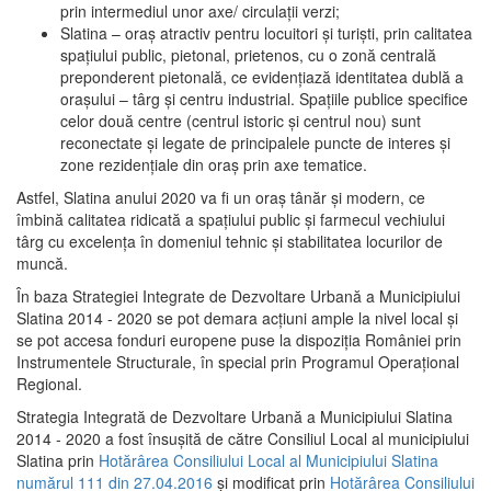
prin intermediul unor axe/ circulații verzi;
Slatina – oraş atractiv pentru locuitori şi turişti, prin calitatea
spaţiului public, pietonal, prietenos, cu o zonă centrală
preponderent pietonală, ce evidenţiază identitatea dublă a
oraşului – târg şi centru industrial. Spaţiile publice specifice
celor două centre (centrul istoric şi centrul nou) sunt
reconectate şi legate de principalele puncte de interes şi
zone rezidenţiale din oraş prin axe tematice.
Astfel, Slatina anului 2020 va fi un oraş tânăr şi modern, ce
îmbină calitatea ridicată a spaţiului public şi farmecul vechiului
târg cu excelenţa în domeniul tehnic şi stabilitatea locurilor de
muncă.
În baza Strategiei Integrate de Dezvoltare Urbană a Municipiului
Slatina 2014 - 2020 se pot demara acţiuni ample la nivel local şi
se pot accesa fonduri europene puse la dispoziţia României prin
Instrumentele Structurale, în special prin Programul Operațional
Regional.
Strategia Integrată de Dezvoltare Urbană a Municipiului Slatina
2014 - 2020 a fost însuşită de către Consiliul Local al municipiului
Slatina prin
Hotărârea Consiliului Local al Municipiului Slatina
numărul 111 din 27.04.2016
și modificat prin
Hotărârea Consiliului