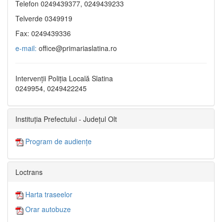
Telefon 0249439377, 0249439233
Telverde 0349919
Fax: 0249439336
e-mail:
office@primariaslatina.ro
Intervenții Poliția Locală Slatina
0249954, 0249422245
Instituția Prefectului - Județul Olt
Program de audiențe
Loctrans
Harta traseelor
Orar autobuze