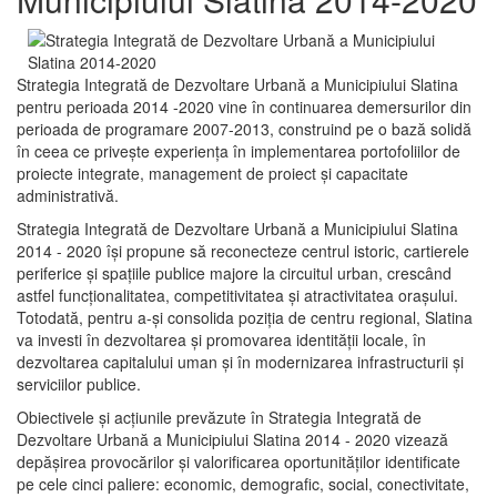
Strategia Integrată de Dezvoltare Urbană a Municipiului Slatina
pentru perioada 2014 -2020 vine în continuarea demersurilor din
perioada de programare 2007-2013, construind pe o bază solidă
în ceea ce priveşte experienţa în implementarea portofoliilor de
proiecte integrate, management de proiect și capacitate
administrativă.
Strategia Integrată de Dezvoltare Urbană a Municipiului Slatina
2014 - 2020 își propune să reconecteze centrul istoric, cartierele
periferice şi spaţiile publice majore la circuitul urban, crescând
astfel funcţionalitatea, competitivitatea şi atractivitatea oraşului.
Totodată, pentru a-şi consolida poziţia de centru regional, Slatina
va investi în dezvoltarea şi promovarea identităţii locale, în
dezvoltarea capitalului uman şi în modernizarea infrastructurii şi
serviciilor publice.
Obiectivele şi acţiunile prevăzute în Strategia Integrată de
Dezvoltare Urbană a Municipiului Slatina 2014 - 2020 vizează
depășirea provocărilor şi valorificarea oportunităţilor identificate
pe cele cinci paliere: economic, demografic, social, conectivitate,