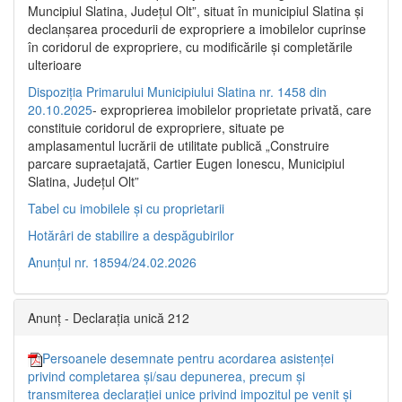
Muncipiul Slatina, Judeţul Olt”, situat în municipiul Slatina şi
declanşarea procedurii de expropriere a imobilelor cuprinse
în coridorul de expropriere, cu modificările şi completările
ulterioare
Dispoziția Primarului Municipiului Slatina nr. 1458 din
20.10.2025
- exproprierea imobilelor proprietate privată, care
constituie coridorul de expropriere, situate pe
amplasamentul lucrării de utilitate publică „Construire
parcare supraetajată, Cartier Eugen Ionescu, Municipiul
Slatina, Județul Olt”
Tabel cu imobilele și cu proprietarii
Hotărâri de stabilire a despăgubirilor
Anunțul nr. 18594/24.02.2026
Anunț - Declarația unică 212
Persoanele desemnate pentru acordarea asistenței
privind completarea și/sau depunerea, precum și
transmiterea declarației unice privind impozitul pe venit și