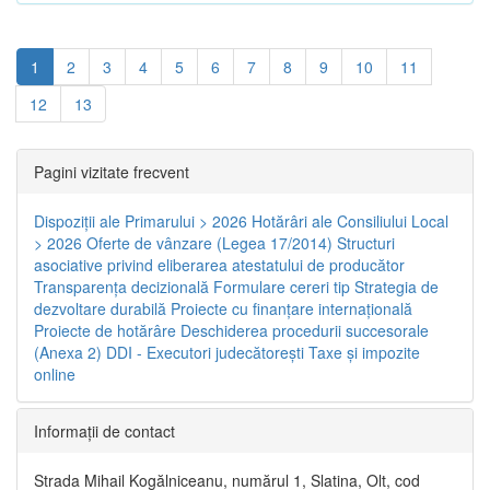
1
2
3
4
5
6
7
8
9
10
11
12
13
Pagini vizitate frecvent
Dispoziţii ale Primarului > 2026
Hotărâri ale Consiliului Local
> 2026
Oferte de vânzare (Legea 17/2014)
Structuri
asociative privind eliberarea atestatului de producător
Transparenţa decizională
Formulare cereri tip
Strategia de
dezvoltare durabilă
Proiecte cu finanţare internaţională
Proiecte de hotărâre
Deschiderea procedurii succesorale
(Anexa 2)
DDI - Executori judecătorești
Taxe şi impozite
online
Informaţii de contact
Strada Mihail Kogălniceanu, numărul 1, Slatina, Olt, cod