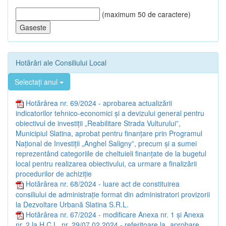
(maximum 50 de caractere)
Hotărâri ale Consiliului Local
Selectați anul
Hotărârea nr. 69/2024 - aprobarea actualizării
indicatorilor tehnico-economici și a devizului general pentru
obiectivul de investiții „Reabilitare Strada Vulturului”,
Municipiul Slatina, aprobat pentru finanțare prin Programul
Național de Investiții „Anghel Saligny”, precum și a sumei
reprezentând categoriile de cheltuieli finanțate de la bugetul
local pentru realizarea obiectivului, ca urmare a finalizării
procedurilor de achiziție
Hotărârea nr. 68/2024 - luare act de constituirea
consiliului de administrație format din administratori provizorii
la Dezvoltare Urbană Slatina S.R.L.
Hotărârea nr. 67/2024 - modificare Anexa nr. 1 și Anexa
nr. 2 la H.C.L. nr. 29/07.02.2024 - referitoare la „aprobare