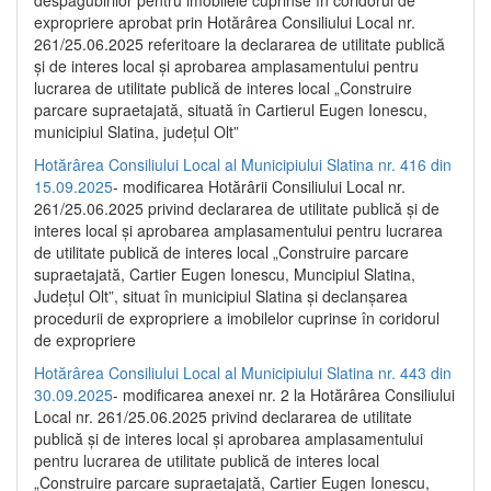
despăgubirilor pentru imobilele cuprinse în coridorul de
expropriere aprobat prin Hotărârea Consiliului Local nr.
261/25.06.2025 referitoare la declararea de utilitate publică
și de interes local și aprobarea amplasamentului pentru
lucrarea de utilitate publică de interes local „Construire
parcare supraetajată, situată în Cartierul Eugen Ionescu,
municipiul Slatina, județul Olt”
Hotărârea Consiliului Local al Municipiului Slatina nr. 416 din
15.09.2025
- modificarea Hotărârii Consiliului Local nr.
261/25.06.2025 privind declararea de utilitate publică și de
interes local și aprobarea amplasamentului pentru lucrarea
de utilitate publică de interes local „Construire parcare
supraetajată, Cartier Eugen Ionescu, Muncipiul Slatina,
Județul Olt”, situat în municipiul Slatina și declanșarea
procedurii de expropriere a imobilelor cuprinse în coridorul
de expropriere
Hotărârea Consiliului Local al Municipiului Slatina nr. 443 din
30.09.2025
- modificarea anexei nr. 2 la Hotărârea Consiliului
Local nr. 261/25.06.2025 privind declararea de utilitate
publică şi de interes local şi aprobarea amplasamentului
pentru lucrarea de utilitate publică de interes local
„Construire parcare supraetajată, Cartier Eugen Ionescu,