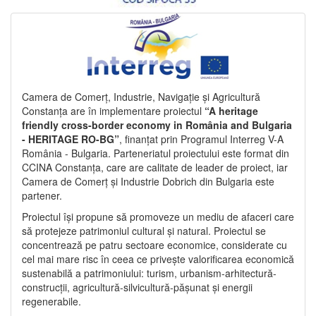
Camera de Comerț, Industrie, Navigație și Agricultură
Constanța are în implementare proiectul
“A heritage
friendly cross-border economy in România and Bulgaria
- HERITAGE RO-BG”
, finanțat prin Programul Interreg V-A
România - Bulgaria. Parteneriatul proiectului este format din
CCINA Constanța, care are calitate de leader de proiect, iar
Camera de Comerț și Industrie Dobrich din Bulgaria este
partener.
Proiectul își propune să promoveze un mediu de afaceri care
să protejeze patrimoniul cultural și natural. Proiectul se
concentrează pe patru sectoare economice, considerate cu
cel mai mare risc în ceea ce privește valorificarea economică
sustenabilă a patrimoniului: turism, urbanism-arhitectură-
construcții, agricultură-silvicultură-pășunat și energii
regenerabile.