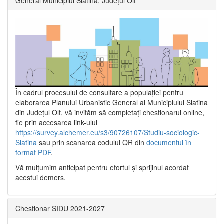
General Municipiul Slatina, Județul Olt”
În cadrul procesului de consultare a populaţiei pentru
elaborarea Planului Urbanistic General al Municipiului Slatina
din Județul Olt, vă invităm să completați chestionarul online,
fie prin accesarea link-ului
https://survey.alchemer.eu/s3/90726107/Studiu-sociologic-
Slatina
sau prin scanarea codului QR din
documentul în
format PDF
.
Vă mulţumim anticipat pentru efortul şi sprijinul acordat
acestui demers.
Chestionar SIDU 2021-2027