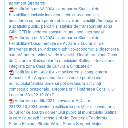
agrement Strehareți”
Hotărârea nr. 62/2024 - aprobarea Studiului de
Fezabilitate inclusiv indicatorii tehnico-economici și
descrierea sumară pentru obiectivul de investiții „Amenajare
a spațiului public, parcării și stațiilor de transport din zona
Gării CFR în vederea constituirii unui nod intermodal”
Hotărârea nr. 61/2024 - aprobarea Studiului de
Fezabilitate/Documentație de Avizare a Lucrărilor de
Intervenție inclusiv indicatorii tehnico-economici și descrierea
sumară pentru obiectivul de investiții „Reabilitare zona Casa
de Cultură a Sindicatelor în municipiul Slatina - Dezvoltare
integrată zona Casa de Cultură a Sindicatelor”
Hotărârea nr. 60/2024 - modificarea și completarea
Anexei nr. 3 - Amplasamente din zonele publice ale
municipiului Slatina unde se pot desfășura activități
comerciale ocazionale, aprobată prin Hotărârea Consiliului
Local nr. 331/22.12.2017
Hotărârea nr. 59/2024 - revocare H.C.L. nr.
281/22.10.2024 privind „rectificarea pozițiilor din inventarul
bunurilor ce aparțin domeniului public al municipiului Slatina,
la care figurează înscrise străzile: Ecaterina Teodoroiu,
Strada Plevnei, Strada Văilor, Strada Sergent Major