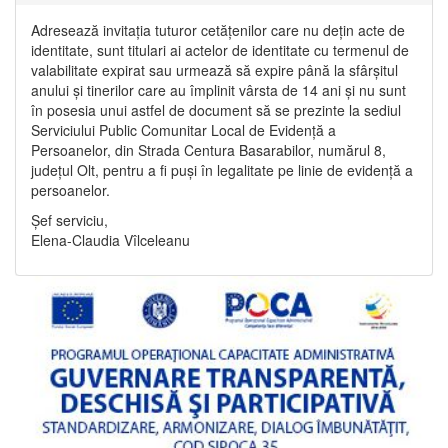
Adresează invitația tuturor cetățenilor care nu dețin acte de
identitate, sunt titulari ai actelor de identitate cu termenul de
valabilitate expirat sau urmează să expire până la sfârșitul
anului și tinerilor care au împlinit vârsta de 14 ani și nu sunt
în posesia unui astfel de document să se prezinte la sediul
Serviciului Public Comunitar Local de Evidență a
Persoanelor, din Strada Centura Basarabilor, numărul 8,
județul Olt, pentru a fi puși în legalitate pe linie de evidență a
persoanelor.
Șef serviciu,
Elena-Claudia Vîlceleanu