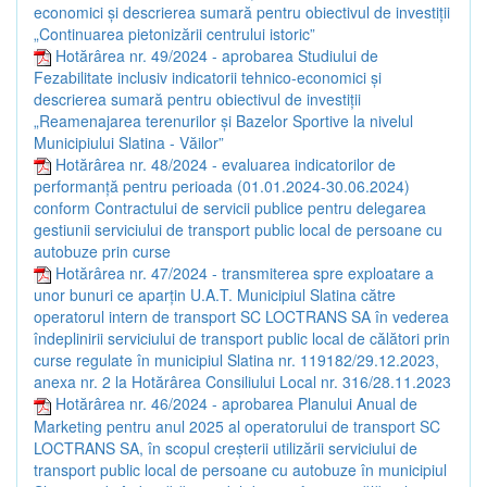
economici și descrierea sumară pentru obiectivul de investiții
„Continuarea pietonizării centrului istoric”
Hotărârea nr. 49/2024 - aprobarea Studiului de
Fezabilitate inclusiv indicatorii tehnico-economici și
descrierea sumară pentru obiectivul de investiții
„Reamenajarea terenurilor și Bazelor Sportive la nivelul
Municipiului Slatina - Văilor”
Hotărârea nr. 48/2024 - evaluarea indicatorilor de
performanță pentru perioada (01.01.2024-30.06.2024)
conform Contractului de servicii publice pentru delegarea
gestiunii serviciului de transport public local de persoane cu
autobuze prin curse
Hotărârea nr. 47/2024 - transmiterea spre exploatare a
unor bunuri ce aparțin U.A.T. Municipiul Slatina către
operatorul intern de transport SC LOCTRANS SA în vederea
îndeplinirii serviciului de transport public local de călători prin
curse regulate în municipiul Slatina nr. 119182/29.12.2023,
anexa nr. 2 la Hotărârea Consiliului Local nr. 316/28.11.2023
Hotărârea nr. 46/2024 - aprobarea Planului Anual de
Marketing pentru anul 2025 al operatorului de transport SC
LOCTRANS SA, în scopul creșterii utilizării serviciului de
transport public local de persoane cu autobuze în municipiul