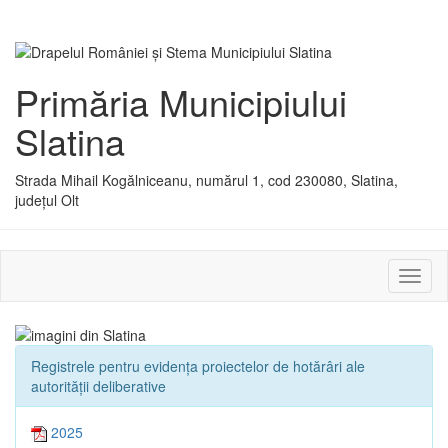
Primăria Municipiului
Slatina
Strada Mihail Kogălniceanu, numărul 1, cod 230080, Slatina,
județul Olt
Activ
sau
dezac
meniu
Registrele pentru evidența proiectelor de hotărâri ale
autorității deliberative
2025