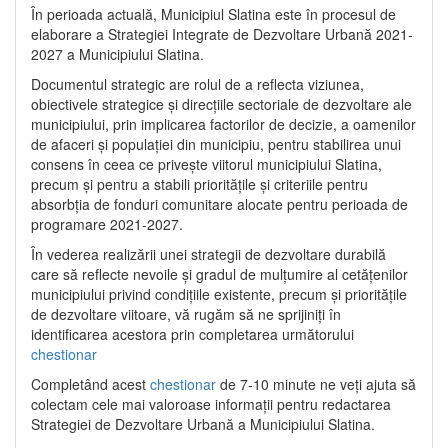
În perioada actuală, Municipiul Slatina este în procesul de
elaborare a Strategiei Integrate de Dezvoltare Urbană 2021‐
2027 a Municipiului Slatina.
Documentul strategic are rolul de a reflecta viziunea,
obiectivele strategice și direcțiile sectoriale de dezvoltare ale
municipiului, prin implicarea factorilor de decizie, a oamenilor
de afaceri și populației din municipiu, pentru stabilirea unui
consens în ceea ce privește viitorul municipiului Slatina,
precum și pentru a stabili prioritățile și criteriile pentru
absorbția de fonduri comunitare alocate pentru perioada de
programare 2021-2027.
În vederea realizării unei strategii de dezvoltare durabilă
care să reflecte nevoile și gradul de mulțumire al cetățenilor
municipiului privind condițiile existente, precum și prioritățile
de dezvoltare viitoare, vă rugăm să ne sprijiniți în
identificarea acestora prin completarea următorului
chestionar
Completând acest
chestionar
de 7-10 minute ne veți ajuta să
colectam cele mai valoroase informații pentru redactarea
Strategiei de Dezvoltare Urbană a Municipiului Slatina.