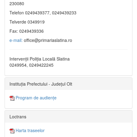
230080
Telefon 0249439377, 0249439233
Telverde 0349919
Fax: 0249439336
e-mail:
office@primariaslatina.ro
Intervenții Poliția Locală Slatina
0249954, 0249422245
Instituția Prefectului - Județul Olt
Program de audiențe
Loctrans
Harta traseelor