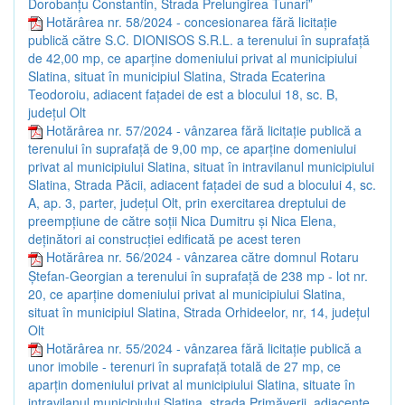
Dorobanțu Constantin, Strada Prelungirea Tunari”
Hotărârea nr. 58/2024 - concesionarea fără licitație
publică către S.C. DIONISOS S.R.L. a terenului în suprafață
de 42,00 mp, ce aparține domeniului privat al municipiului
Slatina, situat în municipiul Slatina, Strada Ecaterina
Teodoroiu, adiacent fațadei de est a blocului 18, sc. B,
județul Olt
Hotărârea nr. 57/2024 - vânzarea fără licitație publică a
terenului în suprafață de 9,00 mp, ce aparține domeniului
privat al municipiului Slatina, situat în intravilanul municipiului
Slatina, Strada Păcii, adiacent fațadei de sud a blocului 4, sc.
A, ap. 3, parter, județul Olt, prin exercitarea dreptului de
preempțiune de către soții Nica Dumitru și Nica Elena,
deținători ai construcției edificată pe acest teren
Hotărârea nr. 56/2024 - vânzarea către domnul Rotaru
Ștefan-Georgian a terenului în suprafață de 238 mp - lot nr.
20, ce aparține domeniului privat al municipiului Slatina,
situat în municipiul Slatina, Strada Orhideelor, nr, 14, județul
Olt
Hotărârea nr. 55/2024 - vânzarea fără licitație publică a
unor imobile - terenuri în suprafață totală de 27 mp, ce
aparțin domeniului privat al municipiului Slatina, situate în
intravilanul municipiului Slatina, strada Primăverii, adiacente