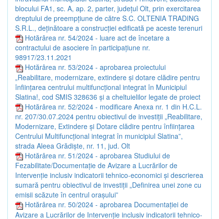
blocului FA1, sc. A, ap. 2, parter, județul Olt, prin exercitarea
dreptului de preempțiune de către S.C. OLTENIA TRADING
S.R.L., deținătoare a construcției edificată pe aceste terenuri
Hotărârea nr. 54/2024 - luare act de încetare a
contractului de asociere în participațiune nr.
98917/23.11.2021
Hotărârea nr. 53/2024 - aprobarea proiectului
„Reabilitare, modernizare, extindere și dotare clădire pentru
înființarea centrului multifuncțional integrat în Municipiul
Slatina!, cod SMIS 328636 și a cheltuielilor legate de proiect
Hotărârea nr. 52/2024 - modificare Anexa nr. 1 din H.C.L.
nr. 207/30.07.2024 pentru obiectivul de investiții „Reabilitare,
Modernizare, Extindere și Dotare clădire pentru înființarea
Centrului Multifuncțional integrat în municipiul Slatina”,
strada Aleea Grădiște, nr. 11, jud. Olt
Hotărârea nr. 51/2024 - aprobarea Studiului de
Fezabilitate/Documentație de Avizare a Lucrărilor de
Intervenție inclusiv indicatorii tehnico-economici și descrierea
sumară pentru obiectivul de investiții „Definirea unei zone cu
emisii scăzute în centrul orașului”
Hotărârea nr. 50/2024 - aprobarea Documentației de
Avizare a Lucrărilor de Intervenție inclusiv indicatorii tehnico-