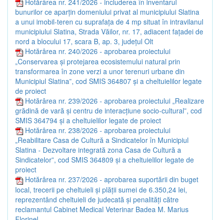
Hotărârea nr. 241/2026 - includerea în inventarul
bunurilor ce aparțin domeniului privat al municipiului Slatina
a unui imobil-teren cu suprafața de 4 mp situat în intravilanul
municipiului Slatina, Strada Văilor, nr. 17, adiacent fațadei de
nord a blocului 17, scara B, ap. 3, județul Olt
Hotărârea nr. 240/2026 - aprobarea proiectului
„Conservarea și protejarea ecosistemului natural prin
transformarea în zone verzi a unor terenuri urbane din
Municipiul Slatina”, cod SMIS 364807 și a cheltuielilor legate
de proiect
Hotărârea nr. 239/2026 - aprobarea proiectului „Realizare
grădină de vară și centru de interacțiune socio-cultural”, cod
SMIS 364794 și a cheltuielilor legate de proiect
Hotărârea nr. 238/2026 - aprobarea proiectului
„Reabilitare Casa de Cultură a Sindicatelor în Municipiul
Slatina - Dezvoltare integrată zona Casa de Cultură a
Sindicatelor”, cod SMIS 364809 și a cheltuielilor legate de
proiect
Hotărârea nr. 237/2026 - aprobarea suportării din buget
local, trecerii pe cheltuieli și plății sumei de 6.350,24 lei,
reprezentând cheltuieli de judecată și penalități către
reclamantul Cabinet Medical Veterinar Badea M. Marius
Florinel