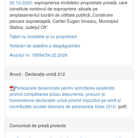
20.10.2025
- exproprierea imobilelor proprietate privată, care
constituie coridorul de expropriere, situate pe
amplasamentul lucrării de utilitate publică „Construire
parcare supraetajată, Cartier Eugen Ionescu, Municipiul
Slatina, Județul Olt”
Tabel cu imobilele și cu proprietarii
Hotărâri de stabilire a despăgubirilor
Anunțul nr. 18594/24.02.2026
Anunț - Declarația unică 212
Persoanele desemnate pentru acordarea asistenței
privind completarea și/sau depunerea, precum și
transmiterea declarației unice privind impozitul pe venit și
contribuțiile sociale datorare de persoanele fizice (212)
(pdf)
Comunicat de presă proiecte