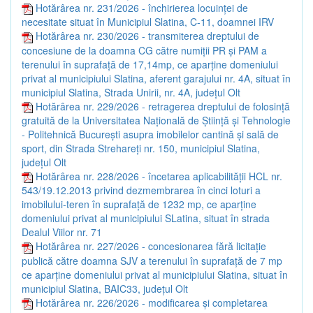
Hotărârea nr. 231/2026 - închirierea locuinței de
necesitate situat în Municipiul Slatina, C-11, doamnei IRV
Hotărârea nr. 230/2026 - transmiterea dreptului de
concesiune de la doamna CG către numiții PR și PAM a
terenului în suprafață de 17,14mp, ce aparține domeniului
privat al municipiului Slatina, aferent garajului nr. 4A, situat în
municipiul Slatina, Strada Unirii, nr. 4A, județul Olt
Hotărârea nr. 229/2026 - retragerea dreptului de folosință
gratuită de la Universitatea Națională de Știință și Tehnologie
- Politehnică București asupra imobilelor cantină și sală de
sport, din Strada Strehareți nr. 150, municipiul Slatina,
județul Olt
Hotărârea nr. 228/2026 - încetarea aplicabilității HCL nr.
543/19.12.2013 privind dezmembrarea în cinci loturi a
imobilului-teren în suprafață de 1232 mp, ce aparține
domeniului privat al municipiului SLatina, situat în strada
Dealul Viilor nr. 71
Hotărârea nr. 227/2026 - concesionarea fără licitație
publică către doamna SJV a terenului în suprafață de 7 mp
ce aparține domeniului privat al municipiului Slatina, situat în
municipiul Slatina, BAIC33, județul Olt
Hotărârea nr. 226/2026 - modificarea și completarea