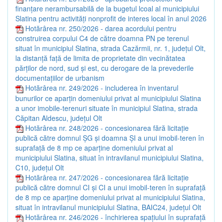
finanțare nerambursabilă de la bugetul lcoal al municipiului
Slatina pentru activități nonprofit de interes local în anul 2026
Hotărârea nr. 250/2026 - darea acordului pentru
construirea corpului C4 de către doamna PN pe terenul
situat în municipiul Slatina, strada Cazărmii, nr. 1, județul Olt,
la distanță față de limita de proprietate din vecinătatea
părților de nord, sud și est, cu derogare de la prevederile
documentațiilor de urbanism
Hotărârea nr. 249/2026 - includerea în inventarul
bunurilor ce aparțin domeniului privat al municipiului Slatina
a unor imobile-terenuri situate în municipiul Slatina, strada
Căpitan Aldescu, județul Olt
Hotărârea nr. 248/2026 - concesionarea fără licitație
publică către domnul ȘG și doamna ȘI a unui imobil-teren în
suprafață de 8 mp ce aparține domeniului privat al
municipiului Slatina, situat în intravilanul municipiului Slatina,
C10, județul Olt
Hotărârea nr. 247/2026 - concesionarea fără licitație
publică către domnul CI și CI a unui imobil-teren în suprafață
de 8 mp ce aparține domeniului privat al municipiului Slatina,
situat în intravilanul municipiului Slatina, BAIC24, județul Olt
Hotărârea nr. 246/2026 - închirierea spațiului în suprafață