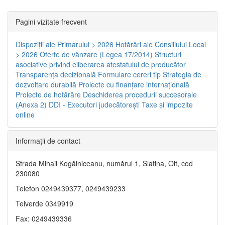
Pagini vizitate frecvent
Dispoziţii ale Primarului > 2026
Hotărâri ale Consiliului Local
> 2026
Oferte de vânzare (Legea 17/2014)
Structuri
asociative privind eliberarea atestatului de producător
Transparenţa decizională
Formulare cereri tip
Strategia de
dezvoltare durabilă
Proiecte cu finanţare internaţională
Proiecte de hotărâre
Deschiderea procedurii succesorale
(Anexa 2)
DDI - Executori judecătorești
Taxe şi impozite
online
Informaţii de contact
Strada Mihail Kogălniceanu, numărul 1, Slatina, Olt, cod
230080
Telefon 0249439377, 0249439233
Telverde 0349919
Fax: 0249439336