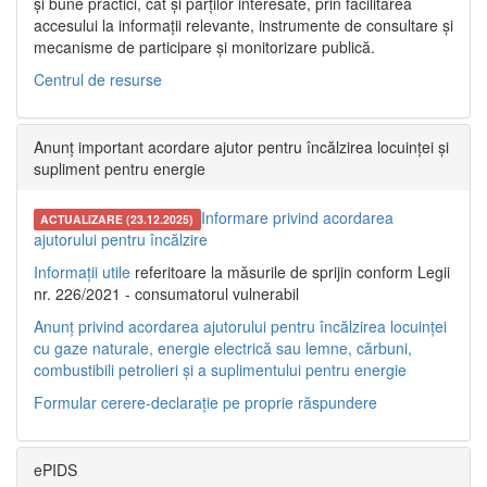
și bune practici, cât și părților interesate, prin facilitarea
accesului la informații relevante, instrumente de consultare și
mecanisme de participare și monitorizare publică.
Centrul de resurse
Anunț important acordare ajutor pentru încălzirea locuinței și
supliment pentru energie
Informare privind acordarea
ACTUALIZARE (23.12.2025)
ajutorului pentru încălzire
Informații utile
referitoare la măsurile de sprijin conform Legii
nr. 226/2021 - consumatorul vulnerabil
Anunț privind acordarea ajutorului pentru încălzirea locuinței
cu gaze naturale, energie electrică sau lemne, cărbuni,
combustibili petrolieri și a suplimentului pentru energie
Formular cerere-declarație pe proprie răspundere
ePIDS