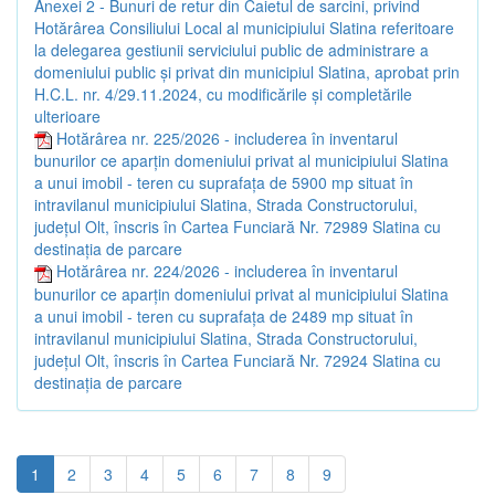
Anexei 2 - Bunuri de retur din Caietul de sarcini, privind
Hotărârea Consiliului Local al municipiului Slatina referitoare
la delegarea gestiunii serviciului public de administrare a
domeniului public și privat din municipiul Slatina, aprobat prin
H.C.L. nr. 4/29.11.2024, cu modificările și completările
ulterioare
Hotărârea nr. 225/2026 - includerea în inventarul
bunurilor ce aparțin domeniului privat al municipiului Slatina
a unui imobil - teren cu suprafața de 5900 mp situat în
intravilanul municipiului Slatina, Strada Constructorului,
județul Olt, înscris în Cartea Funciară Nr. 72989 Slatina cu
destinația de parcare
Hotărârea nr. 224/2026 - includerea în inventarul
bunurilor ce aparțin domeniului privat al municipiului Slatina
a unui imobil - teren cu suprafața de 2489 mp situat în
intravilanul municipiului Slatina, Strada Constructorului,
județul Olt, înscris în Cartea Funciară Nr. 72924 Slatina cu
destinația de parcare
1
2
3
4
5
6
7
8
9