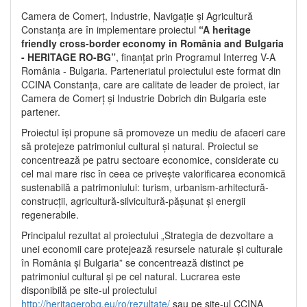
Camera de Comerț, Industrie, Navigație și Agricultură
Constanța are în implementare proiectul
“A heritage
friendly cross-border economy in România and Bulgaria
- HERITAGE RO-BG”
, finanțat prin Programul Interreg V-A
România - Bulgaria. Parteneriatul proiectului este format din
CCINA Constanța, care are calitate de leader de proiect, iar
Camera de Comerț și Industrie Dobrich din Bulgaria este
partener.
Proiectul își propune să promoveze un mediu de afaceri care
să protejeze patrimoniul cultural și natural. Proiectul se
concentrează pe patru sectoare economice, considerate cu
cel mai mare risc în ceea ce privește valorificarea economică
sustenabilă a patrimoniului: turism, urbanism-arhitectură-
construcții, agricultură-silvicultură-pășunat și energii
regenerabile.
Principalul rezultat al proiectului „Strategia de dezvoltare a
unei economii care protejează resursele naturale și culturale
în România și Bulgaria” se concentrează distinct pe
patrimoniul cultural și pe cel natural. Lucrarea este
disponibilă pe site-ul proiectului
http://heritagerobg.eu/ro/rezultate/
sau pe site-ul CCINA