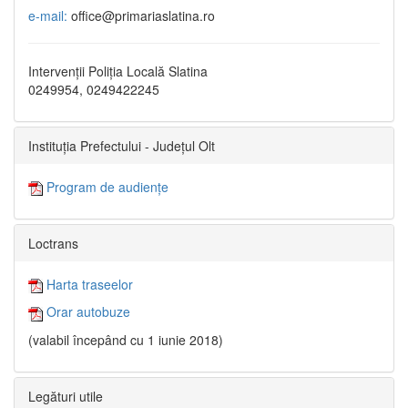
e-mail:
office@primariaslatina.ro
Intervenții Poliția Locală Slatina
0249954, 0249422245
Instituția Prefectului - Județul Olt
Program de audiențe
Loctrans
Harta traseelor
Orar autobuze
(valabil începând cu 1 iunie 2018)
Legături utile