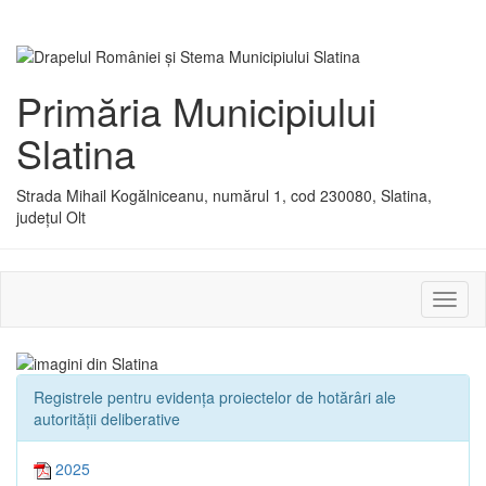
Primăria Municipiului
Slatina
Strada Mihail Kogălniceanu, numărul 1, cod 230080, Slatina,
județul Olt
Activ
sau
dezac
meniu
Registrele pentru evidența proiectelor de hotărâri ale
autorității deliberative
2025