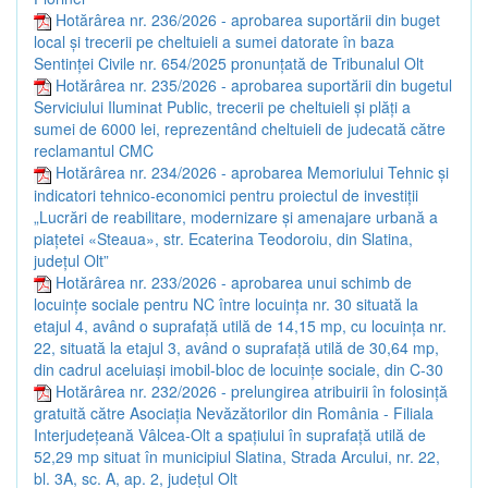
Hotărârea nr. 236/2026 - aprobarea suportării din buget
local și trecerii pe cheltuieli a sumei datorate în baza
Sentinței Civile nr. 654/2025 pronunțată de Tribunalul Olt
Hotărârea nr. 235/2026 - aprobarea suportării din bugetul
Serviciului Iluminat Public, trecerii pe cheltuieli și plăți a
sumei de 6000 lei, reprezentând cheltuieli de judecată către
reclamantul CMC
Hotărârea nr. 234/2026 - aprobarea Memoriului Tehnic și
indicatori tehnico-economici pentru proiectul de investiții
„Lucrări de reabilitare, modernizare și amenajare urbană a
piațetei «Steaua», str. Ecaterina Teodoroiu, din Slatina,
județul Olt”
Hotărârea nr. 233/2026 - aprobarea unui schimb de
locuințe sociale pentru NC între locuința nr. 30 situată la
etajul 4, având o suprafață utilă de 14,15 mp, cu locuința nr.
22, situată la etajul 3, având o suprafață utilă de 30,64 mp,
din cadrul aceluiași imobil-bloc de locuințe sociale, din C-30
Hotărârea nr. 232/2026 - prelungirea atribuirii în folosință
gratuită către Asociația Nevăzătorilor din România - Filiala
Interjudețeană Vâlcea-Olt a spațiului în suprafață utilă de
52,29 mp situat în municipiul Slatina, Strada Arcului, nr. 22,
bl. 3A, sc. A, ap. 2, județul Olt