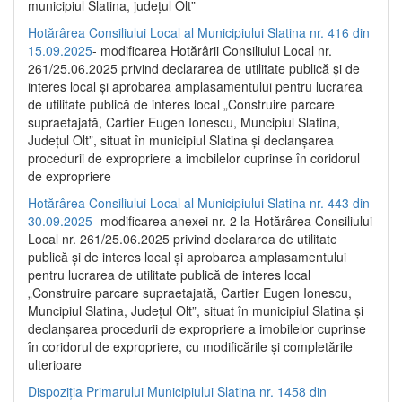
municipiul Slatina, județul Olt”
Hotărârea Consiliului Local al Municipiului Slatina nr. 416 din
15.09.2025
- modificarea Hotărârii Consiliului Local nr.
261/25.06.2025 privind declararea de utilitate publică și de
interes local și aprobarea amplasamentului pentru lucrarea
de utilitate publică de interes local „Construire parcare
supraetajată, Cartier Eugen Ionescu, Muncipiul Slatina,
Județul Olt”, situat în municipiul Slatina și declanșarea
procedurii de expropriere a imobilelor cuprinse în coridorul
de expropriere
Hotărârea Consiliului Local al Municipiului Slatina nr. 443 din
30.09.2025
- modificarea anexei nr. 2 la Hotărârea Consiliului
Local nr. 261/25.06.2025 privind declararea de utilitate
publică şi de interes local şi aprobarea amplasamentului
pentru lucrarea de utilitate publică de interes local
„Construire parcare supraetajată, Cartier Eugen Ionescu,
Muncipiul Slatina, Judeţul Olt”, situat în municipiul Slatina şi
declanşarea procedurii de expropriere a imobilelor cuprinse
în coridorul de expropriere, cu modificările şi completările
ulterioare
Dispoziția Primarului Municipiului Slatina nr. 1458 din