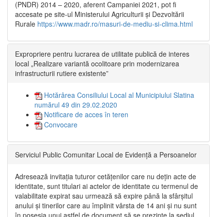
(PNDR) 2014 – 2020, aferent Campaniei 2021, pot fi
accesate pe site-ul Ministerului Agriculturii și Dezvoltării
Rurale
https://www.madr.ro/masuri-de-mediu-si-clima.html
Expropriere pentru lucrarea de utilitate publică de interes
local „Realizare variantă ocolitoare prin modernizarea
infrastructurii rutiere existente”
Hotărârea Consiliului Local al Municipiului Slatina
numărul 49 din 29.02.2020
Notificare de acces în teren
Convocare
Serviciul Public Comunitar Local de Evidență a Persoanelor
Adresează invitația tuturor cetățenilor care nu dețin acte de
identitate, sunt titulari ai actelor de identitate cu termenul de
valabilitate expirat sau urmează să expire până la sfârșitul
anului și tinerilor care au împlinit vârsta de 14 ani și nu sunt
în posesia unui astfel de document să se prezinte la sediul