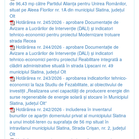
de 96,43 mp către Partidul Alianța pentru Unirea Românilor,
situat pe Aleea Florilor nr. 1A din municipiul Slatina, județul
Olt
Hotărârea nr. 245/2026 - aprobare Documentație de
Avizare a Lucrărilor de Intervenție (DALI) și indicatori
tehnico-economici pentru proiectul Modernizare trotuare
strada Recea
Hotărârea nr. 244/2026 - aprobare Documentație de
Avizare a Lucrărilor de Intervenție (DALI) și indicatori
tehnico-economici pentru proiectul Reabilitare integrată a
clădirii administrative situată în strada Lipscani nr. 49
municipiul Slatina, județul Olt
Hotărârea nr. 243/2026 - aprobarea indicatorilor tehnico-
economici la faza Studiu de Fezabilitate, ai obiectivului de
investiții „Realizarea unei capacități de producere energie din
surse regenerabile de energie solară și stocare în Municipiul
Slatina, județul Olt”
Hotărârea nr. 242/2026 - includerea în inventarul
bunurilor ce aparțin domeniului privat al municipiului Slatina
a unui imobil-teren cu suprafața de 56 mp situat în
intravilanul municipiului Slatina, Strada Crișan, nr. 2, județul
Olt