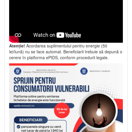
Atenție!
Acordarea suplimentului pentru energie (50
lei/lună) nu se face automat. Beneficiarii trebuie să depună o
cerere în platforma ePIDS, conform procedurii legale.