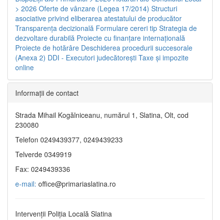
> 2026
Oferte de vânzare (Legea 17/2014)
Structuri
asociative privind eliberarea atestatului de producător
Transparenţa decizională
Formulare cereri tip
Strategia de
dezvoltare durabilă
Proiecte cu finanţare internaţională
Proiecte de hotărâre
Deschiderea procedurii succesorale
(Anexa 2)
DDI - Executori judecătorești
Taxe şi impozite
online
Informaţii de contact
Strada Mihail Kogălniceanu, numărul 1, Slatina, Olt, cod
230080
Telefon 0249439377, 0249439233
Telverde 0349919
Fax: 0249439336
e-mail:
office@primariaslatina.ro
Intervenții Poliția Locală Slatina