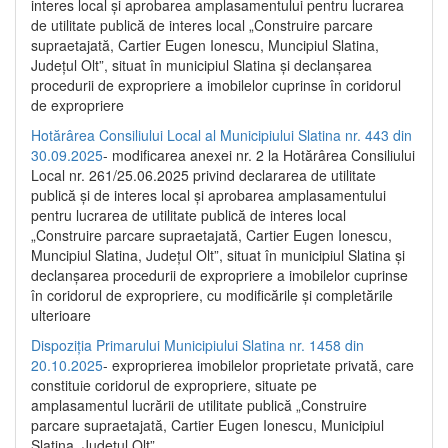
interes local și aprobarea amplasamentului pentru lucrarea
de utilitate publică de interes local „Construire parcare
supraetajată, Cartier Eugen Ionescu, Muncipiul Slatina,
Județul Olt”, situat în municipiul Slatina și declanșarea
procedurii de expropriere a imobilelor cuprinse în coridorul
de expropriere
Hotărârea Consiliului Local al Municipiului Slatina nr. 443 din
30.09.2025
- modificarea anexei nr. 2 la Hotărârea Consiliului
Local nr. 261/25.06.2025 privind declararea de utilitate
publică şi de interes local şi aprobarea amplasamentului
pentru lucrarea de utilitate publică de interes local
„Construire parcare supraetajată, Cartier Eugen Ionescu,
Muncipiul Slatina, Judeţul Olt”, situat în municipiul Slatina şi
declanşarea procedurii de expropriere a imobilelor cuprinse
în coridorul de expropriere, cu modificările şi completările
ulterioare
Dispoziția Primarului Municipiului Slatina nr. 1458 din
20.10.2025
- exproprierea imobilelor proprietate privată, care
constituie coridorul de expropriere, situate pe
amplasamentul lucrării de utilitate publică „Construire
parcare supraetajată, Cartier Eugen Ionescu, Municipiul
Slatina, Județul Olt”