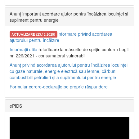
Anunț important acordare ajutor pentru încălzirea locuinței și
supliment pentru energie
Informare privind acordarea
ACTUALIZARE (23.12.2025)
ajutorului pentru încălzire
Informații utile
referitoare la măsurile de sprijin conform Legii
nr. 226/2021 - consumatorul vulnerabil
Anunț privind acordarea ajutorului pentru încălzirea locuinței
cu gaze naturale, energie electrică sau lemne, cărbuni,
combustibili petrolieri și a suplimentului pentru energie
Formular cerere-declarație pe proprie răspundere
ePIDS