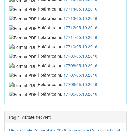
Hotărârea nr.
17714/05.10.2016
Hotărârea nr.
17713/05.10.2016
Hotărârea nr.
17712/05.10.2016
Hotărârea nr.
17711/05.10.2016
Hotărârea nr.
17710/05.10.2016
Hotărârea nr.
17709/05.10.2016
Hotărârea nr.
17708/05.10.2016
Hotărârea nr.
17707/05.10.2016
Hotărârea nr.
17706/05.10.2016
Hotărârea nr.
17705/05.10.2016
Pagini vizitate frecvent
Dispoziţii ale Primarului > 2026
Hotărâri ale Consiliului Local