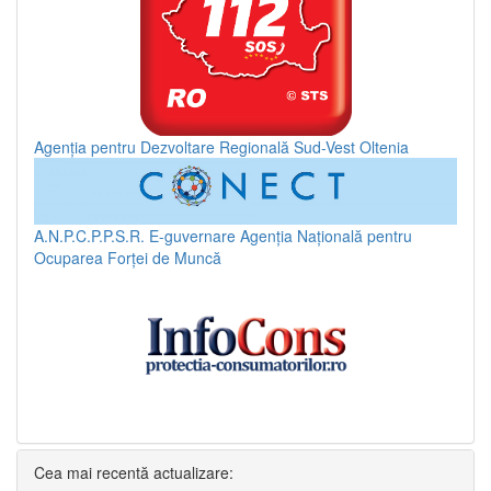
Agenția pentru Dezvoltare Regională Sud-Vest Oltenia
A.N.P.C.P.P.S.R.
E-guvernare
Agenția Națională pentru
Ocuparea Forței de Muncă
Cea mai recentă actualizare: