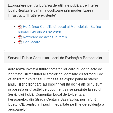
Expropriere pentru lucrarea de utilitate publică de interes
local „Realizare variantă ocolitoare prin modernizarea
infrastructurii rutiere existente”
Hotărârea Consiliului Local al Municipiului Slatina
numărul 49 din 29.02.2020
Notificare de acces în teren
Convocare
Serviciul Public Comunitar Local de Evidență a Persoanelor
Adresează invitația tuturor cetățenilor care nu dețin acte de
identitate, sunt titulari ai actelor de identitate cu termenul de
valabilitate expirat sau urmează să expire până la sfârșitul
anului și tinerilor care au împlinit vârsta de 14 ani și nu sunt
în posesia unui astfel de document să se prezinte la sediul
Serviciului Public Comunitar Local de Evidență a
Persoanelor, din Strada Centura Basarabilor, numărul 8,
județul Olt, pentru a fi puși în legalitate pe linie de evidență a
persoanelor.