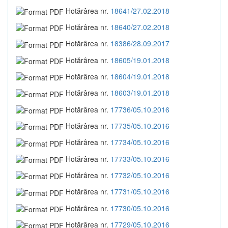
Hotărârea nr.
18641/27.02.2018
Hotărârea nr.
18640/27.02.2018
Hotărârea nr.
18386/28.09.2017
Hotărârea nr.
18605/19.01.2018
Hotărârea nr.
18604/19.01.2018
Hotărârea nr.
18603/19.01.2018
Hotărârea nr.
17736/05.10.2016
Hotărârea nr.
17735/05.10.2016
Hotărârea nr.
17734/05.10.2016
Hotărârea nr.
17733/05.10.2016
Hotărârea nr.
17732/05.10.2016
Hotărârea nr.
17731/05.10.2016
Hotărârea nr.
17730/05.10.2016
Hotărârea nr.
17729/05.10.2016