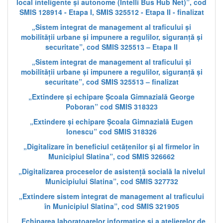
local inteligente și autonome (Intelli Bus Hub Net)”, cod
SMIS 128914 - Etapa I, SMIS 325512 - Etapa II - finalizat
„Sistem integrat de management al traficului și
mobilității urbane și impunere a regulilor, siguranță și
securitate”, cod SMIS 325513 – Etapa II
„Sistem integrat de management al traficului și
mobilității urbane și impunere a regulilor, siguranță și
securitate”, cod SMIS 325513 – finalizat
„Extindere și echipare Școala Gimnazială George
Poboran” cod SMIS 318323
„Extindere și echipare Școala Gimnazială Eugen
Ionescu” cod SMIS 318326
„Digitalizare în beneficiul cetățenilor și al firmelor în
Municipiul Slatina”, cod SMIS 326662
„Digitalizarea proceselor de asistență socială la nivelul
Municipiului Slatina”, cod SMIS 327732
„Extindere sistem integrat de management al traficului
în Municipiul Slatina”, cod SMIS 321905
„Echiparea laboratoarelor informatice și a atelierelor de