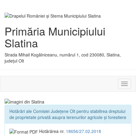
Primăria Municipiului
Slatina
Strada Mihail Kogălniceanu, numărul 1, cod 230080, Slatina,
județul Olt
Activ
sau
dezac
meniu
Hotărâri ale Comisiei Județene Olt pentru stabilirea dreptului
de proprietate privată asupra terenurilor agricole și forestiere
Hotărârea nr.
18656/27.02.2018