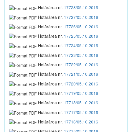
Hotărârea nr.
17728/05.10.2016
Hotărârea nr.
17727/05.10.2016
Hotărârea nr.
17726/05.10.2016
Hotărârea nr.
17725/05.10.2016
Hotărârea nr.
17724/05.10.2016
Hotărârea nr.
17723/05.10.2016
Hotărârea nr.
17722/05.10.2016
Hotărârea nr.
17721/05.10.2016
Hotărârea nr.
17720/05.10.2016
Hotărârea nr.
17719/05.10.2016
Hotărârea nr.
17718/05.10.2016
Hotărârea nr.
17717/05.10.2016
Hotărârea nr.
17716/05.10.2016
Hotărârea nr.
17715/05.10.2016