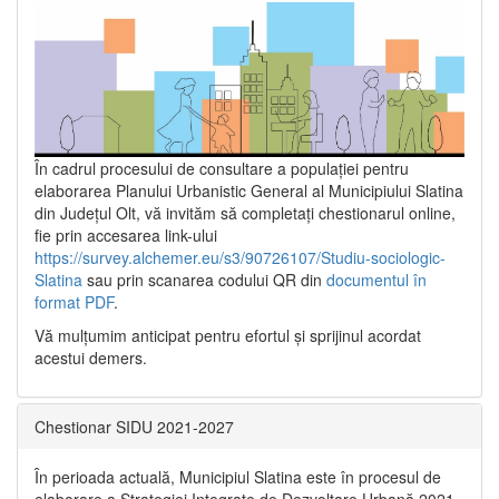
În cadrul procesului de consultare a populaţiei pentru
elaborarea Planului Urbanistic General al Municipiului Slatina
din Județul Olt, vă invităm să completați chestionarul online,
fie prin accesarea link-ului
https://survey.alchemer.eu/s3/90726107/Studiu-sociologic-
Slatina
sau prin scanarea codului QR din
documentul în
format PDF
.
Vă mulţumim anticipat pentru efortul şi sprijinul acordat
acestui demers.
Chestionar SIDU 2021-2027
În perioada actuală, Municipiul Slatina este în procesul de
elaborare a Strategiei Integrate de Dezvoltare Urbană 2021‐