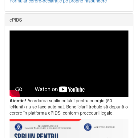
Formular cerere-declarație pe proprie răspundere
ePIDS
Atenție!
Acordarea suplimentului pentru energie (50
lei/lună) nu se face automat. Beneficiarii trebuie să depună o
cerere în platforma ePIDS, conform procedurii legale.