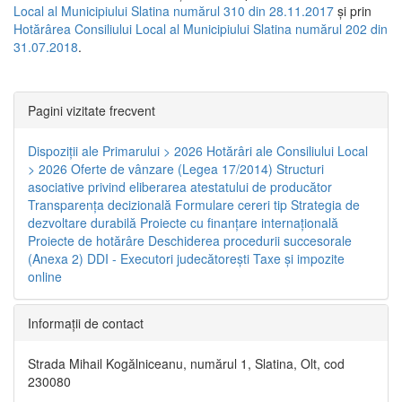
Local al Municipiului Slatina numărul 310 din 28.11.2017
și prin
Hotărârea Consiliului Local al Municipiului Slatina numărul 202 din
31.07.2018
.
Pagini vizitate frecvent
Dispoziţii ale Primarului > 2026
Hotărâri ale Consiliului Local
> 2026
Oferte de vânzare (Legea 17/2014)
Structuri
asociative privind eliberarea atestatului de producător
Transparenţa decizională
Formulare cereri tip
Strategia de
dezvoltare durabilă
Proiecte cu finanţare internaţională
Proiecte de hotărâre
Deschiderea procedurii succesorale
(Anexa 2)
DDI - Executori judecătorești
Taxe şi impozite
online
Informaţii de contact
Strada Mihail Kogălniceanu, numărul 1, Slatina, Olt, cod
230080