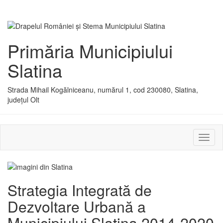
Primăria Municipiului
Slatina
Strada Mihail Kogălniceanu, numărul 1, cod 230080, Slatina,
județul Olt
Activ
sau
dezac
meniu
Strategia Integrată de
Dezvoltare Urbană a
Municipiului Slatina 2014-2020