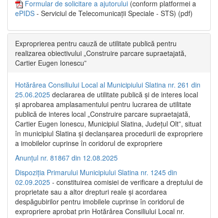
Formular de solicitare a ajutorului
(conform platformei a
ePIDS
- Serviciul de Telecomunicații Speciale - STS) (pdf)
Exproprierea pentru cauză de utilitate publică pentru
realizarea obiectivului „Construire parcare supraetajată,
Cartier Eugen Ionescu”
Hotărârea Consiliului Local al Municipiului Slatina nr. 261 din
25.06.2025
declararea de utilitate publică și de interes local
și aprobarea amplasamentului pentru lucrarea de utilitate
publică de interes local „Construire parcare supraetajată,
Cartier Eugen Ionescu, Municipiul Slatina, Județul Olt”, situat
în municipiul Slatina și declanșarea procedurii de expropriere
a imobilelor cuprinse în coridorul de expropriere
Anunțul nr. 81867 din 12.08.2025
Dispoziția Primarului Municipiului Slatina nr. 1245 din
02.09.2025
- constituirea comisiei de verificare a dreptului de
proprietate sau a altor drepturi reale și acordarea
despăgubirilor pentru imobilele cuprinse în coridorul de
expropriere aprobat prin Hotărârea Consiliului Local nr.