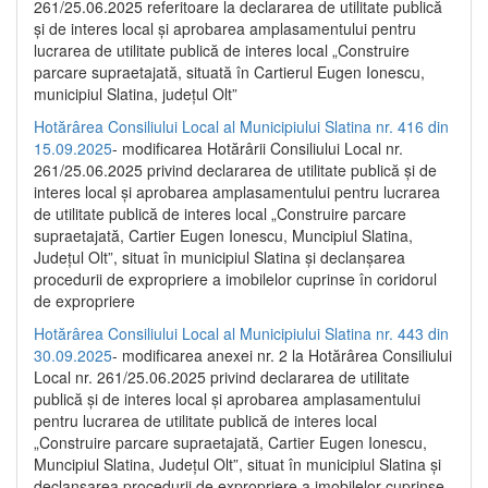
261/25.06.2025 referitoare la declararea de utilitate publică
și de interes local și aprobarea amplasamentului pentru
lucrarea de utilitate publică de interes local „Construire
parcare supraetajată, situată în Cartierul Eugen Ionescu,
municipiul Slatina, județul Olt”
Hotărârea Consiliului Local al Municipiului Slatina nr. 416 din
15.09.2025
- modificarea Hotărârii Consiliului Local nr.
261/25.06.2025 privind declararea de utilitate publică și de
interes local și aprobarea amplasamentului pentru lucrarea
de utilitate publică de interes local „Construire parcare
supraetajată, Cartier Eugen Ionescu, Muncipiul Slatina,
Județul Olt”, situat în municipiul Slatina și declanșarea
procedurii de expropriere a imobilelor cuprinse în coridorul
de expropriere
Hotărârea Consiliului Local al Municipiului Slatina nr. 443 din
30.09.2025
- modificarea anexei nr. 2 la Hotărârea Consiliului
Local nr. 261/25.06.2025 privind declararea de utilitate
publică şi de interes local şi aprobarea amplasamentului
pentru lucrarea de utilitate publică de interes local
„Construire parcare supraetajată, Cartier Eugen Ionescu,
Muncipiul Slatina, Judeţul Olt”, situat în municipiul Slatina şi
declanşarea procedurii de expropriere a imobilelor cuprinse