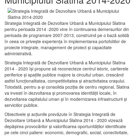
Strategia Integrată de Dezvoltare Urbană a Municipiului Slatina
pentru perioada 2014 -2020 vine în continuarea demersurilor din
perioada de programare 2007-2013, construind pe o bază solidă
în ceea ce priveşte experienţa în implementarea portofoliilor de
proiecte integrate, management de proiect și capacitate
administrativă.
Strategia Integrată de Dezvoltare Urbană a Municipiului Slatina
2014 - 2020 își propune să reconecteze centrul istoric, cartierele
periferice şi spaţiile publice majore la circuitul urban, crescând
astfel funcţionalitatea, competitivitatea şi atractivitatea oraşului.
Totodată, pentru a-şi consolida poziţia de centru regional, Slatina
va investi în dezvoltarea şi promovarea identităţii locale, în
dezvoltarea capitalului uman şi în modernizarea infrastructurii şi
serviciilor publice.
Obiectivele şi acţiunile prevăzute în Strategia Integrată de
Dezvoltare Urbană a Municipiului Slatina 2014 - 2020 vizează
depășirea provocărilor şi valorificarea oportunităţilor identificate
pe cele cinci paliere: economic, demografic, social, conectivitate,