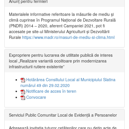
Anunț pentru fermieri
Materialele informative referitoare la măsurile de mediu și
climă cuprinse în Programul Național de Dezvoltare Rurală
(PNDR) 2014 – 2020, aferent Campaniei 2021, pot fi
accesate pe site-ul Ministerului Agriculturii și Dezvoltării
Rurale
https://www.madr.ro/masuri-de-mediu-si-clima.html
Expropriere pentru lucrarea de utilitate publică de interes
local „Realizare variantă ocolitoare prin modernizarea
infrastructurii rutiere existente”
Hotărârea Consiliului Local al Municipiului Slatina
numărul 49 din 29.02.2020
Notificare de acces în teren
Convocare
Serviciul Public Comunitar Local de Evidență a Persoanelor
Adresează invitația tuturor cetățenilor care nu dețin acte de