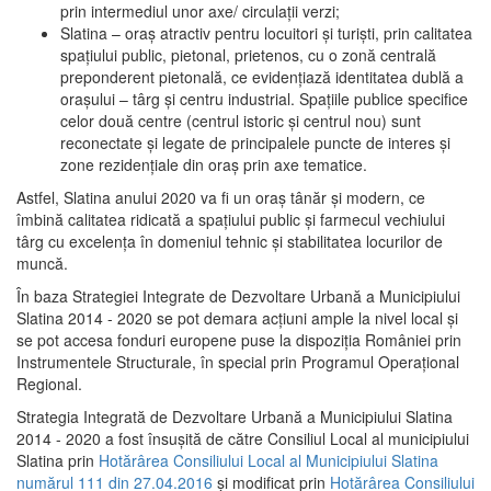
prin intermediul unor axe/ circulații verzi;
Slatina – oraş atractiv pentru locuitori şi turişti, prin calitatea
spaţiului public, pietonal, prietenos, cu o zonă centrală
preponderent pietonală, ce evidenţiază identitatea dublă a
oraşului – târg şi centru industrial. Spaţiile publice specifice
celor două centre (centrul istoric şi centrul nou) sunt
reconectate şi legate de principalele puncte de interes şi
zone rezidenţiale din oraş prin axe tematice.
Astfel, Slatina anului 2020 va fi un oraş tânăr şi modern, ce
îmbină calitatea ridicată a spaţiului public şi farmecul vechiului
târg cu excelenţa în domeniul tehnic şi stabilitatea locurilor de
muncă.
În baza Strategiei Integrate de Dezvoltare Urbană a Municipiului
Slatina 2014 - 2020 se pot demara acţiuni ample la nivel local şi
se pot accesa fonduri europene puse la dispoziţia României prin
Instrumentele Structurale, în special prin Programul Operațional
Regional.
Strategia Integrată de Dezvoltare Urbană a Municipiului Slatina
2014 - 2020 a fost însuşită de către Consiliul Local al municipiului
Slatina prin
Hotărârea Consiliului Local al Municipiului Slatina
numărul 111 din 27.04.2016
și modificat prin
Hotărârea Consiliului