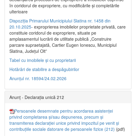
în coridorul de expropriere, cu modificările şi completările
ulterioare
Dispoziția Primarului Municipiului Slatina nr. 1458 din
20.10.2025
- exproprierea imobilelor proprietate privată, care
constituie coridorul de expropriere, situate pe
amplasamentul lucrării de utilitate publică „Construire
parcare supraetajată, Cartier Eugen Ionescu, Municipiul
Slatina, Județul Olt”
Tabel cu imobilele și cu proprietarii
Hotărâri de stabilire a despăgubirilor
Anunțul nr. 18594/24.02.2026
Anunț - Declarația unică 212
Persoanele desemnate pentru acordarea asistenței
privind completarea și/sau depunerea, precum și
transmiterea declarației unice privind impozitul pe venit și
contribuțiile sociale datorare de persoanele fizice (212)
(pdf)