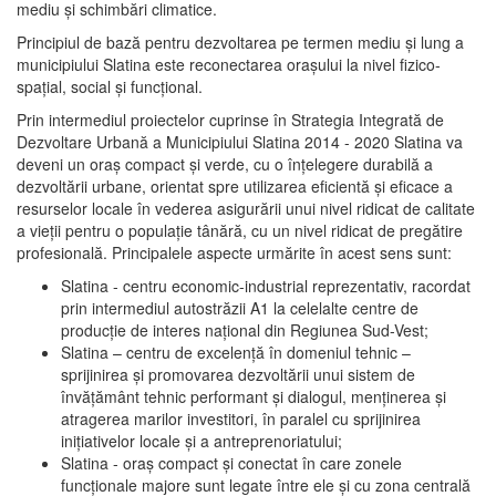
mediu şi schimbări climatice.
Principiul de bază pentru dezvoltarea pe termen mediu şi lung a
municipiului Slatina este reconectarea oraşului la nivel fizico-
spaţial, social şi funcţional.
Prin intermediul proiectelor cuprinse în Strategia Integrată de
Dezvoltare Urbană a Municipiului Slatina 2014 - 2020 Slatina va
deveni un oraş compact şi verde, cu o înţelegere durabilă a
dezvoltării urbane, orientat spre utilizarea eficientă şi eficace a
resurselor locale în vederea asigurării unui nivel ridicat de calitate
a vieţii pentru o populaţie tânără, cu un nivel ridicat de pregătire
profesională. Principalele aspecte urmărite în acest sens sunt:
Slatina - centru economic-industrial reprezentativ, racordat
prin intermediul autostrăzii A1 la celelalte centre de
producţie de interes naţional din Regiunea Sud-Vest;
Slatina – centru de excelenţă în domeniul tehnic –
sprijinirea şi promovarea dezvoltării unui sistem de
învăţământ tehnic performant şi dialogul, menţinerea şi
atragerea marilor investitori, în paralel cu sprijinirea
iniţiativelor locale şi a antreprenoriatului;
Slatina - oraş compact şi conectat în care zonele
funcţionale majore sunt legate între ele şi cu zona centrală