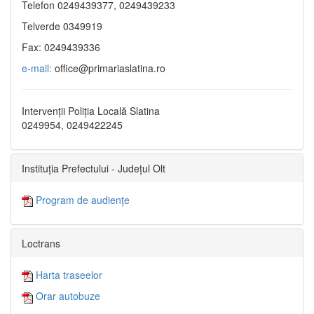
Telefon 0249439377, 0249439233
Telverde 0349919
Fax: 0249439336
e-mail:
office@primariaslatina.ro
Intervenții Poliția Locală Slatina
0249954, 0249422245
Instituția Prefectului - Județul Olt
Program de audiențe
Loctrans
Harta traseelor
Orar autobuze