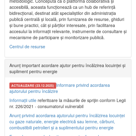
metodologic. Concepută ca o platformă colaborativă și
accesibilă, aceasta funcționează ca un hub de referință
bidirecțional, destinat atât specialiștilor din administrația
publică centrală și locală, prin furnizarea de resurse, ghiduri
și bune practici, cât și părților interesate, prin facilitarea
accesului la informații relevante, instrumente de consultare și
mecanisme de participare și monitorizare publică.
Centrul de resurse
Anunț important acordare ajutor pentru încălzirea locuinței și
supliment pentru energie
Informare privind acordarea
ACTUALIZARE (23.12.2025)
ajutorului pentru încălzire
Informații utile
referitoare la măsurile de sprijin conform Legii
nr. 226/2021 - consumatorul vulnerabil
Anunț privind acordarea ajutorului pentru încălzirea locuinței
cu gaze naturale, energie electrică sau lemne, cărbuni,
combustibili petrolieri și a suplimentului pentru energie