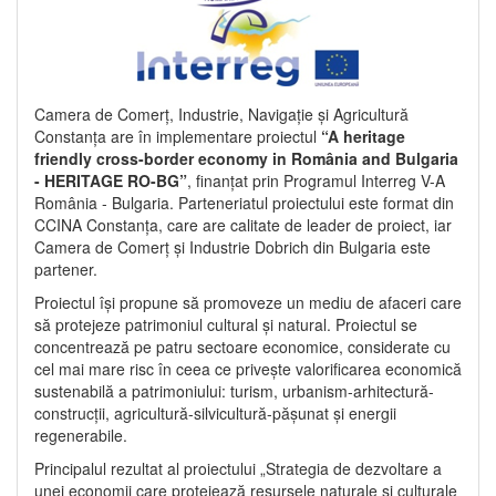
Camera de Comerț, Industrie, Navigație și Agricultură
Constanța are în implementare proiectul
“A heritage
friendly cross-border economy in România and Bulgaria
- HERITAGE RO-BG”
, finanțat prin Programul Interreg V-A
România - Bulgaria. Parteneriatul proiectului este format din
CCINA Constanța, care are calitate de leader de proiect, iar
Camera de Comerț și Industrie Dobrich din Bulgaria este
partener.
Proiectul își propune să promoveze un mediu de afaceri care
să protejeze patrimoniul cultural și natural. Proiectul se
concentrează pe patru sectoare economice, considerate cu
cel mai mare risc în ceea ce privește valorificarea economică
sustenabilă a patrimoniului: turism, urbanism-arhitectură-
construcții, agricultură-silvicultură-pășunat și energii
regenerabile.
Principalul rezultat al proiectului „Strategia de dezvoltare a
unei economii care protejează resursele naturale și culturale