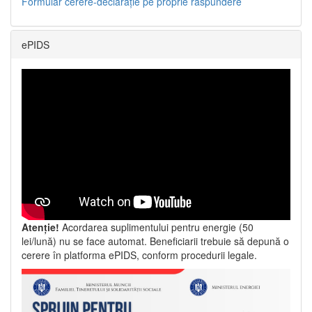
Formular cerere-declarație pe proprie răspundere
ePIDS
Atenție!
Acordarea suplimentului pentru energie (50
lei/lună) nu se face automat. Beneficiarii trebuie să depună o
cerere în platforma ePIDS, conform procedurii legale.