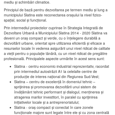
mediu şi schimbări climatice.
Principiul de bază pentru dezvoltarea pe termen mediu şi lung a
municipiului Slatina este reconectarea oraşului la nivel fizico-
spaţial, social şi funcţional.
Prin intermediul proiectelor cuprinse în Strategia Integrată de
Dezvoltare Urbană a Municipiului Slatina 2014 - 2020 Slatina va
deveni un oraş compact şi verde, cu o înţelegere durabilă a
dezvoltării urbane, orientat spre utilizarea eficientă şi eficace a
resurselor locale în vederea asigurării unui nivel ridicat de calitate
a vieţii pentru o populaţie tânără, cu un nivel ridicat de pregătire
profesională. Principalele aspecte urmărite în acest sens sunt:
Slatina - centru economic-industrial reprezentativ, racordat
prin intermediul autostrăzii A1 la celelalte centre de
producţie de interes naţional din Regiunea Sud-Vest;
Slatina – centru de excelenţă în domeniul tehnic –
sprijinirea şi promovarea dezvoltării unui sistem de
învăţământ tehnic performant şi dialogul, menţinerea şi
atragerea marilor investitori, în paralel cu sprijinirea
iniţiativelor locale şi a antreprenoriatului;
Slatina - oraş compact şi conectat în care zonele
funcţionale majore sunt legate între ele şi cu zona centrală