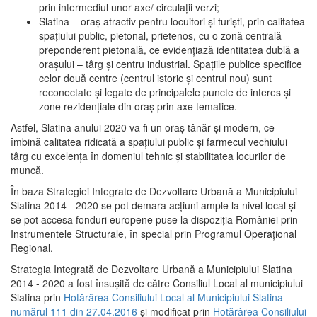
prin intermediul unor axe/ circulații verzi;
Slatina – oraş atractiv pentru locuitori şi turişti, prin calitatea
spaţiului public, pietonal, prietenos, cu o zonă centrală
preponderent pietonală, ce evidenţiază identitatea dublă a
oraşului – târg şi centru industrial. Spaţiile publice specifice
celor două centre (centrul istoric şi centrul nou) sunt
reconectate şi legate de principalele puncte de interes şi
zone rezidenţiale din oraş prin axe tematice.
Astfel, Slatina anului 2020 va fi un oraş tânăr şi modern, ce
îmbină calitatea ridicată a spaţiului public şi farmecul vechiului
târg cu excelenţa în domeniul tehnic şi stabilitatea locurilor de
muncă.
În baza Strategiei Integrate de Dezvoltare Urbană a Municipiului
Slatina 2014 - 2020 se pot demara acţiuni ample la nivel local şi
se pot accesa fonduri europene puse la dispoziţia României prin
Instrumentele Structurale, în special prin Programul Operațional
Regional.
Strategia Integrată de Dezvoltare Urbană a Municipiului Slatina
2014 - 2020 a fost însuşită de către Consiliul Local al municipiului
Slatina prin
Hotărârea Consiliului Local al Municipiului Slatina
numărul 111 din 27.04.2016
și modificat prin
Hotărârea Consiliului