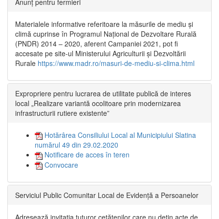
Anunț pentru fermieri
Materialele informative referitoare la măsurile de mediu și
climă cuprinse în Programul Național de Dezvoltare Rurală
(PNDR) 2014 – 2020, aferent Campaniei 2021, pot fi
accesate pe site-ul Ministerului Agriculturii și Dezvoltării
Rurale
https://www.madr.ro/masuri-de-mediu-si-clima.html
Expropriere pentru lucrarea de utilitate publică de interes
local „Realizare variantă ocolitoare prin modernizarea
infrastructurii rutiere existente”
Hotărârea Consiliului Local al Municipiului Slatina
numărul 49 din 29.02.2020
Notificare de acces în teren
Convocare
Serviciul Public Comunitar Local de Evidență a Persoanelor
Adresează invitația tuturor cetățenilor care nu dețin acte de