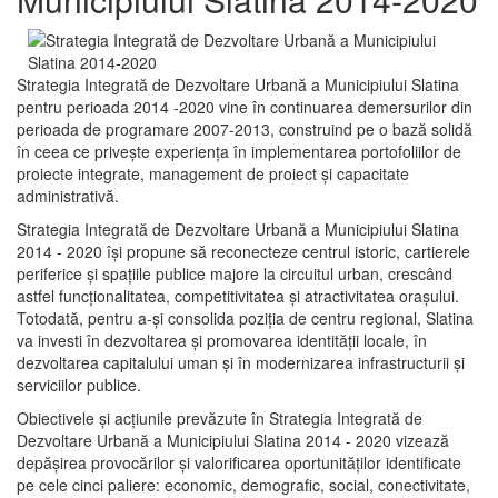
Strategia Integrată de Dezvoltare Urbană a Municipiului Slatina
pentru perioada 2014 -2020 vine în continuarea demersurilor din
perioada de programare 2007-2013, construind pe o bază solidă
în ceea ce priveşte experienţa în implementarea portofoliilor de
proiecte integrate, management de proiect și capacitate
administrativă.
Strategia Integrată de Dezvoltare Urbană a Municipiului Slatina
2014 - 2020 își propune să reconecteze centrul istoric, cartierele
periferice şi spaţiile publice majore la circuitul urban, crescând
astfel funcţionalitatea, competitivitatea şi atractivitatea oraşului.
Totodată, pentru a-şi consolida poziţia de centru regional, Slatina
va investi în dezvoltarea şi promovarea identităţii locale, în
dezvoltarea capitalului uman şi în modernizarea infrastructurii şi
serviciilor publice.
Obiectivele şi acţiunile prevăzute în Strategia Integrată de
Dezvoltare Urbană a Municipiului Slatina 2014 - 2020 vizează
depășirea provocărilor şi valorificarea oportunităţilor identificate
pe cele cinci paliere: economic, demografic, social, conectivitate,