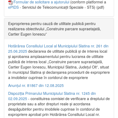
Formular de solicitare a ajutorului
(conform platformei a
ePIDS
- Serviciul de Telecomunicații Speciale - STS) (pdf)
Exproprierea pentru cauză de utilitate publică pentru
realizarea obiectivului „Construire parcare supraetajată,
Cartier Eugen Ionescu”
Hotărârea Consiliului Local al Municipiului Slatina nr. 261 din
25.06.2025
declararea de utilitate publică și de interes local
și aprobarea amplasamentului pentru lucrarea de utilitate
publică de interes local „Construire parcare supraetajată,
Cartier Eugen Ionescu, Municipiul Slatina, Județul Olt”, situat
în municipiul Slatina și declanșarea procedurii de expropriere
a imobilelor cuprinse în coridorul de expropriere
Anunțul nr. 81867 din 12.08.2025
Dispoziția Primarului Municipiului Slatina nr. 1245 din
02.09.2025
- constituirea comisiei de verificare a dreptului de
proprietate sau a altor drepturi reale și acordarea
despăgubirilor pentru imobilele cuprinse în coridorul de
expropriere aprobat prin Hotărârea Consiliului Local nr.