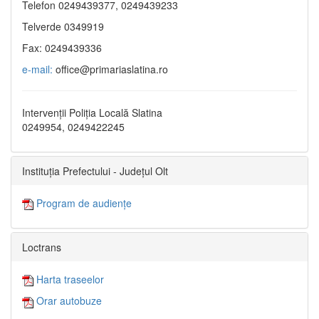
Telefon 0249439377, 0249439233
Telverde 0349919
Fax: 0249439336
e-mail:
office@primariaslatina.ro
Intervenții Poliția Locală Slatina
0249954, 0249422245
Instituția Prefectului - Județul Olt
Program de audiențe
Loctrans
Harta traseelor
Orar autobuze