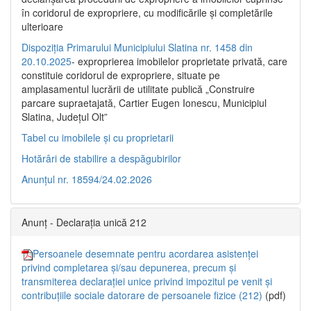
în coridorul de expropriere, cu modificările şi completările
ulterioare
Dispoziția Primarului Municipiului Slatina nr. 1458 din
20.10.2025
- exproprierea imobilelor proprietate privată, care
constituie coridorul de expropriere, situate pe
amplasamentul lucrării de utilitate publică „Construire
parcare supraetajată, Cartier Eugen Ionescu, Municipiul
Slatina, Județul Olt”
Tabel cu imobilele și cu proprietarii
Hotărâri de stabilire a despăgubirilor
Anunțul nr. 18594/24.02.2026
Anunț - Declarația unică 212
Persoanele desemnate pentru acordarea asistenței
privind completarea și/sau depunerea, precum și
transmiterea declarației unice privind impozitul pe venit și
contribuțiile sociale datorare de persoanele fizice (212)
(pdf)