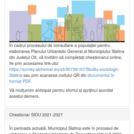
În cadrul procesului de consultare a populaţiei pentru
elaborarea Planului Urbanistic General al Municipiului Slatina
din Județul Olt, vă invităm să completați chestionarul online,
fie prin accesarea link-ului
https://survey.alchemer.eu/s3/90726107/Studiu-sociologic-
Slatina
sau prin scanarea codului QR din
documentul în
format PDF
.
Vă mulţumim anticipat pentru efortul şi sprijinul acordat
acestui demers.
Chestionar SIDU 2021-2027
În perioada actuală, Municipiul Slatina este în procesul de
elaborare a Strategiei Integrate de Dezvoltare Urbană 2021‐