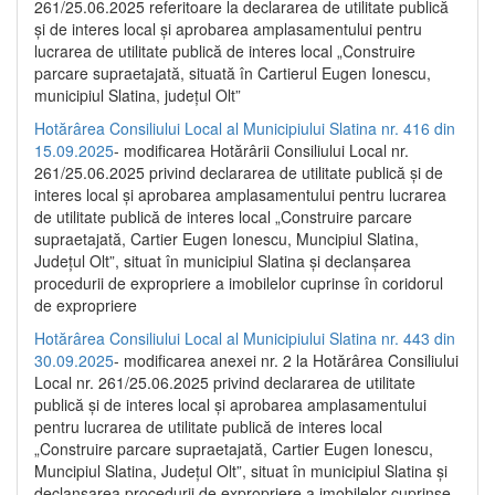
261/25.06.2025 referitoare la declararea de utilitate publică
și de interes local și aprobarea amplasamentului pentru
lucrarea de utilitate publică de interes local „Construire
parcare supraetajată, situată în Cartierul Eugen Ionescu,
municipiul Slatina, județul Olt”
Hotărârea Consiliului Local al Municipiului Slatina nr. 416 din
15.09.2025
- modificarea Hotărârii Consiliului Local nr.
261/25.06.2025 privind declararea de utilitate publică și de
interes local și aprobarea amplasamentului pentru lucrarea
de utilitate publică de interes local „Construire parcare
supraetajată, Cartier Eugen Ionescu, Muncipiul Slatina,
Județul Olt”, situat în municipiul Slatina și declanșarea
procedurii de expropriere a imobilelor cuprinse în coridorul
de expropriere
Hotărârea Consiliului Local al Municipiului Slatina nr. 443 din
30.09.2025
- modificarea anexei nr. 2 la Hotărârea Consiliului
Local nr. 261/25.06.2025 privind declararea de utilitate
publică şi de interes local şi aprobarea amplasamentului
pentru lucrarea de utilitate publică de interes local
„Construire parcare supraetajată, Cartier Eugen Ionescu,
Muncipiul Slatina, Judeţul Olt”, situat în municipiul Slatina şi
declanşarea procedurii de expropriere a imobilelor cuprinse