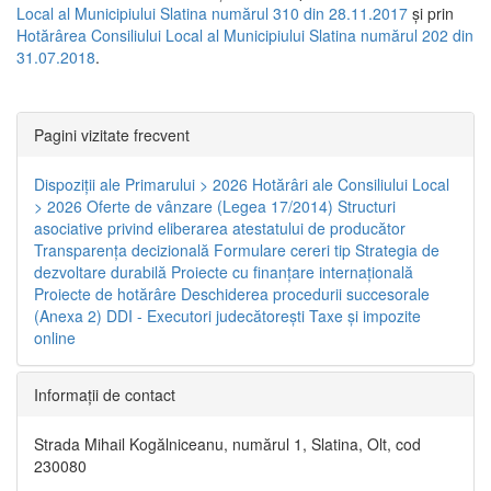
Local al Municipiului Slatina numărul 310 din 28.11.2017
și prin
Hotărârea Consiliului Local al Municipiului Slatina numărul 202 din
31.07.2018
.
Pagini vizitate frecvent
Dispoziţii ale Primarului > 2026
Hotărâri ale Consiliului Local
> 2026
Oferte de vânzare (Legea 17/2014)
Structuri
asociative privind eliberarea atestatului de producător
Transparenţa decizională
Formulare cereri tip
Strategia de
dezvoltare durabilă
Proiecte cu finanţare internaţională
Proiecte de hotărâre
Deschiderea procedurii succesorale
(Anexa 2)
DDI - Executori judecătorești
Taxe şi impozite
online
Informaţii de contact
Strada Mihail Kogălniceanu, numărul 1, Slatina, Olt, cod
230080