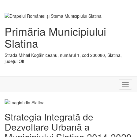
Primăria Municipiului
Slatina
Strada Mihail Kogălniceanu, numărul 1, cod 230080, Slatina,
județul Olt
Activ
sau
dezac
meniu
Strategia Integrată de
Dezvoltare Urbană a
Municipiului Slatina 2014-2020