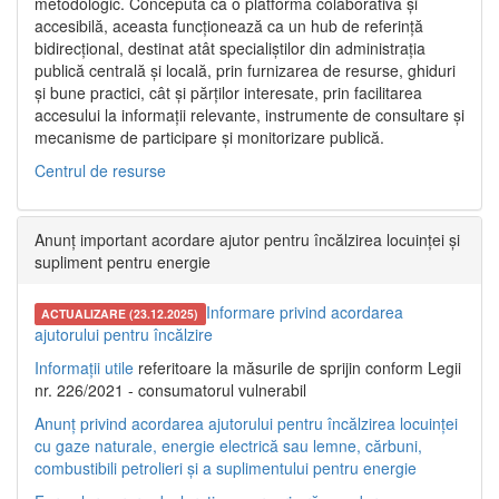
metodologic. Concepută ca o platformă colaborativă și
accesibilă, aceasta funcționează ca un hub de referință
bidirecțional, destinat atât specialiștilor din administrația
publică centrală și locală, prin furnizarea de resurse, ghiduri
și bune practici, cât și părților interesate, prin facilitarea
accesului la informații relevante, instrumente de consultare și
mecanisme de participare și monitorizare publică.
Centrul de resurse
Anunț important acordare ajutor pentru încălzirea locuinței și
supliment pentru energie
Informare privind acordarea
ACTUALIZARE (23.12.2025)
ajutorului pentru încălzire
Informații utile
referitoare la măsurile de sprijin conform Legii
nr. 226/2021 - consumatorul vulnerabil
Anunț privind acordarea ajutorului pentru încălzirea locuinței
cu gaze naturale, energie electrică sau lemne, cărbuni,
combustibili petrolieri și a suplimentului pentru energie