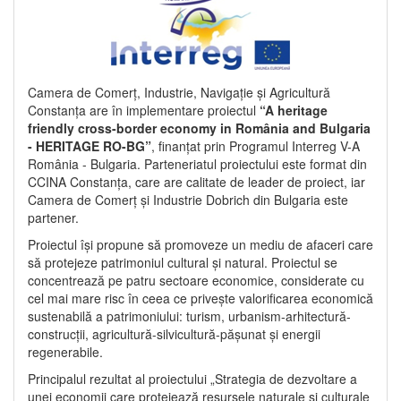
Camera de Comerț, Industrie, Navigație și Agricultură
Constanța are în implementare proiectul
“A heritage
friendly cross-border economy in România and Bulgaria
- HERITAGE RO-BG”
, finanțat prin Programul Interreg V-A
România - Bulgaria. Parteneriatul proiectului este format din
CCINA Constanța, care are calitate de leader de proiect, iar
Camera de Comerț și Industrie Dobrich din Bulgaria este
partener.
Proiectul își propune să promoveze un mediu de afaceri care
să protejeze patrimoniul cultural și natural. Proiectul se
concentrează pe patru sectoare economice, considerate cu
cel mai mare risc în ceea ce privește valorificarea economică
sustenabilă a patrimoniului: turism, urbanism-arhitectură-
construcții, agricultură-silvicultură-pășunat și energii
regenerabile.
Principalul rezultat al proiectului „Strategia de dezvoltare a
unei economii care protejează resursele naturale și culturale