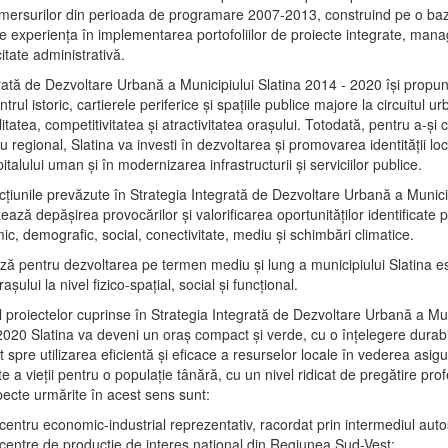
mersurilor din perioada de programare 2007-2013, construind pe o baz
e experienţa în implementarea portofoliilor de proiecte integrate, ma
itate administrativă.
rată de Dezvoltare Urbană a Municipiului Slatina 2014 - 2020 își propu
rul istoric, cartierele periferice şi spaţiile publice majore la circuitul 
litatea, competitivitatea şi atractivitatea oraşului. Totodată, pentru a-şi 
u regional, Slatina va investi în dezvoltarea şi promovarea identităţii loc
talului uman şi în modernizarea infrastructurii şi serviciilor publice.
acţiunile prevăzute în Strategia Integrată de Dezvoltare Urbană a Municip
ază depășirea provocărilor şi valorificarea oportunităţilor identificate p
ic, demografic, social, conectivitate, mediu şi schimbări climatice.
ază pentru dezvoltarea pe termen mediu şi lung a municipiului Slatina e
şului la nivel fizico-spaţial, social şi funcţional.
l proiectelor cuprinse în Strategia Integrată de Dezvoltare Urbană a Mun
2020 Slatina va deveni un oraş compact şi verde, cu o înţelegere durabil
 spre utilizarea eficientă şi eficace a resurselor locale în vederea asigur
ate a vieţii pentru o populaţie tânără, cu un nivel ridicat de pregătire pro
pecte urmărite în acest sens sunt:
 centru economic-industrial reprezentativ, racordat prin intermediul autos
 centre de producţie de interes naţional din Regiunea Sud-Vest;