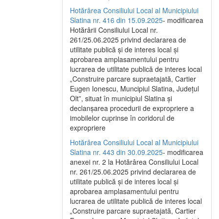
Hotărârea Consiliului Local al Municipiului
Slatina nr. 416 din 15.09.2025
- modificarea
Hotărârii Consiliului Local nr.
261/25.06.2025 privind declararea de
utilitate publică și de interes local și
aprobarea amplasamentului pentru
lucrarea de utilitate publică de interes local
„Construire parcare supraetajată, Cartier
Eugen Ionescu, Muncipiul Slatina, Județul
Olt”, situat în municipiul Slatina și
declanșarea procedurii de expropriere a
imobilelor cuprinse în coridorul de
expropriere
Hotărârea Consiliului Local al Municipiului
Slatina nr. 443 din 30.09.2025
- modificarea
anexei nr. 2 la Hotărârea Consiliului Local
nr. 261/25.06.2025 privind declararea de
utilitate publică şi de interes local şi
aprobarea amplasamentului pentru
lucrarea de utilitate publică de interes local
„Construire parcare supraetajată, Cartier