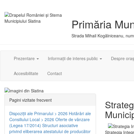
Primăria Muni
Strada Mihail Kogălniceanu, numă
Prezentare
Informații de interes public
Despre ora
Accesibilitate
Contact
Pagini vizitate frecvent
Strateg
Municip
Dispoziţii ale Primarului > 2026
Hotărâri ale
Consiliului Local > 2026
Oferte de vânzare
(Legea 17/2014)
Structuri asociative
privind eliberarea atestatului de producător
Strategia Integ