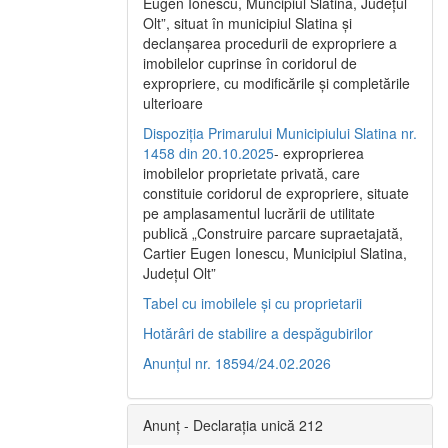
Eugen Ionescu, Muncipiul Slatina, Judeţul
Olt”, situat în municipiul Slatina şi
declanşarea procedurii de expropriere a
imobilelor cuprinse în coridorul de
expropriere, cu modificările şi completările
ulterioare
Dispoziția Primarului Municipiului Slatina nr.
1458 din 20.10.2025
- exproprierea
imobilelor proprietate privată, care
constituie coridorul de expropriere, situate
pe amplasamentul lucrării de utilitate
publică „Construire parcare supraetajată,
Cartier Eugen Ionescu, Municipiul Slatina,
Județul Olt”
Tabel cu imobilele și cu proprietarii
Hotărâri de stabilire a despăgubirilor
Anunțul nr. 18594/24.02.2026
Anunț - Declarația unică 212