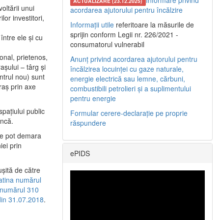
Informare privind
ACTUALIZARE (23.12.2025)
oltării unui
acordarea ajutorului pentru încălzire
or investitori,
Informații utile
referitoare la măsurile de
sprijin conform Legii nr. 226/2021 -
între ele şi cu
consumatorul vulnerabil
etonal, prietenos,
Anunț privind acordarea ajutorului pentru
şului – târg şi
încălzirea locuinței cu gaze naturale,
entrul nou) sunt
energie electrică sau lemne, cărbuni,
raş prin axe
combustibili petrolieri și a suplimentului
pentru energie
spaţiului public
Formular cerere-declarație pe proprie
uncă.
răspundere
 se pot demara
iei prin
ePIDS
uşită de către
latina numărul
a numărul 310
 din 31.07.2018
.