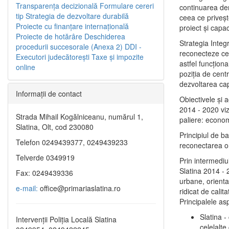
Transparenţa decizională
Formulare cereri
continuarea de
tip
Strategia de dezvoltare durabilă
ceea ce priveşt
Proiecte cu finanţare internaţională
proiect și capac
Proiecte de hotărâre
Deschiderea
Strategia Integ
procedurii succesorale (Anexa 2)
DDI -
reconecteze cent
Executori judecătorești
Taxe şi impozite
astfel funcţiona
online
poziţia de centr
dezvoltarea capi
Informaţii de contact
Obiectivele şi 
2014 - 2020 vize
Strada Mihail Kogălniceanu, numărul 1,
paliere: econom
Slatina, Olt, cod 230080
Principiul de b
Telefon 0249439377, 0249439233
reconectarea ora
Telverde 0349919
Prin intermediu
Slatina 2014 - 
Fax: 0249439336
urbane, orientat
e-mail:
office@primariaslatina.ro
ridicat de calit
Principalele as
Slatina -
Intervenții Poliția Locală Slatina
celelalte