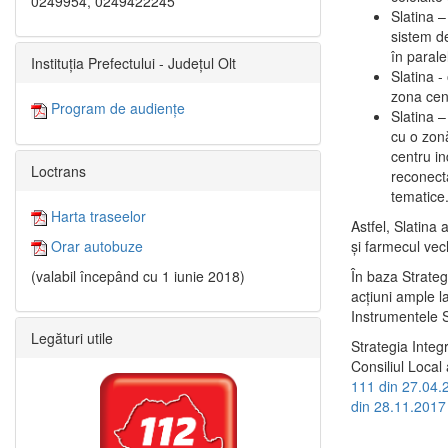
0249954, 0249422245
Slatina –
sistem de
în paralel
Instituția Prefectului - Județul Olt
Slatina -
zona cent
Program de audiențe
Slatina – 
cu o zonă
centru in
Loctrans
reconecta
tematice
Harta traseelor
Astfel, Slatina 
şi farmecul vec
Orar autobuze
În baza Strateg
(valabil începând cu 1 iunie 2018)
acţiuni ample l
Instrumentele S
Legături utile
Strategia Integ
Consiliul Local 
111 din 27.04.
din 28.11.2017