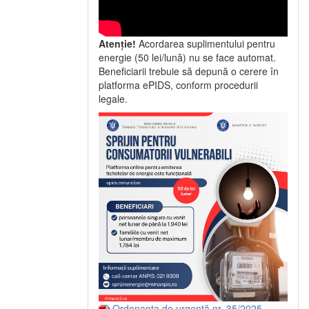
Atenție!
Acordarea suplimentului pentru
energie (50 lei/lună) nu se face automat.
Beneficiarii trebuie să depună o cerere în
platforma ePIDS, conform procedurii
legale.
Ordonanța de urgență nr. 35/2025