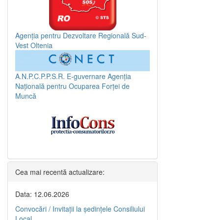
Agenția pentru Dezvoltare Regională Sud-
Vest Oltenia
A.N.P.C.P.P.S.R.
E-guvernare
Agenția
Națională pentru Ocuparea Forței de
Muncă
Cea mai recentă actualizare:
Data: 12.06.2026
Convocări / Invitaţii la şedinţele Consiliului
Local