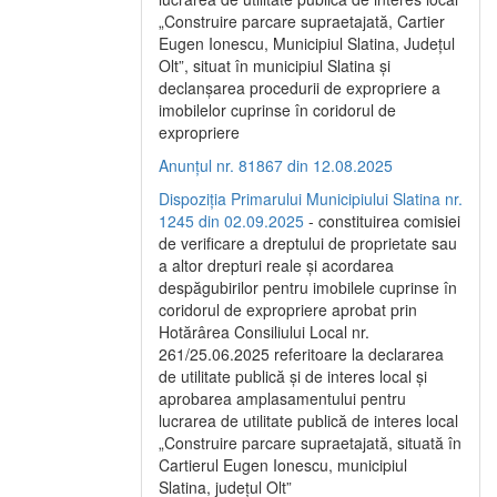
„Construire parcare supraetajată, Cartier
Eugen Ionescu, Municipiul Slatina, Județul
Olt”, situat în municipiul Slatina și
declanșarea procedurii de expropriere a
imobilelor cuprinse în coridorul de
expropriere
Anunțul nr. 81867 din 12.08.2025
Dispoziția Primarului Municipiului Slatina nr.
1245 din 02.09.2025
- constituirea comisiei
de verificare a dreptului de proprietate sau
a altor drepturi reale și acordarea
despăgubirilor pentru imobilele cuprinse în
coridorul de expropriere aprobat prin
Hotărârea Consiliului Local nr.
261/25.06.2025 referitoare la declararea
de utilitate publică și de interes local și
aprobarea amplasamentului pentru
lucrarea de utilitate publică de interes local
„Construire parcare supraetajată, situată în
Cartierul Eugen Ionescu, municipiul
Slatina, județul Olt”