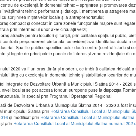
 centru de excelenţă în domeniul tehnic – sprijinirea şi promovarea dezv
 învăţământ tehnic performant şi dialogul, menţinerea şi atragerea maril
 cu sprijinirea iniţiativelor locale şi a antreprenoriatului;
 oraş compact şi conectat în care zonele funcţionale majore sunt legate 
rală prin intermediul unor axe/ circulații verzi;
oraş atractiv pentru locuitori şi turişti, prin calitatea spaţiului public, pi
 centrală preponderent pietonală, ce evidenţiază identitatea dublă a ora
dustrial. Spaţiile publice specifice celor două centre (centrul istoric şi c
te şi legate de principalele puncte de interes şi zone rezidenţiale din o
.
anului 2020 va fi un oraş tânăr şi modern, ce îmbină calitatea ridicată a 
hiului târg cu excelenţa în domeniul tehnic şi stabilitatea locurilor de m
iei Integrate de Dezvoltare Urbană a Municipiului Slatina 2014 - 2020
a nivel local şi se pot accesa fonduri europene puse la dispoziţia Român
tructurale, în special prin Programul Operațional Regional.
rată de Dezvoltare Urbană a Municipiului Slatina 2014 - 2020 a fost îns
al municipiului Slatina prin
Hotărârea Consiliului Local al Municipiului S
2016
și modificat prin
Hotărârea Consiliului Local al Municipiului Slatin
și prin
Hotărârea Consiliului Local al Municipiului Slatina numărul 202