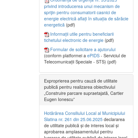
privind introducerea unui mecanism de
sprijin pentru consumatorii casnici de
energie electrică aflați în situația de sărăcie
energetică
(pdf)
Informații utile pentru beneficiarii
tichetului electronic de energie
(pdf)
Formular de solicitare a ajutorului
(conform platformei a
ePIDS
- Serviciul de
Telecomunicații Speciale - STS) (pdf)
Exproprierea pentru cauză de utilitate
publică pentru realizarea obiectivului
„Construire parcare supraetajată, Cartier
Eugen Ionescu”
Hotărârea Consiliului Local al Municipiului
Slatina nr. 261 din 25.06.2025
declararea
de utilitate publică și de interes local și
aprobarea amplasamentului pentru
lucrarea de utilitate publică de interes local