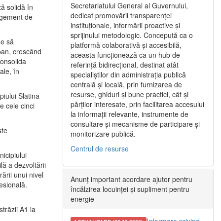
Secretariatului General al Guvernului,
ă solidă în
dedicat promovării transparenței
nagement de
instituționale, informării proactive și
sprijinului metodologic. Concepută ca o
ne să
platformă colaborativă și accesibilă,
urban, crescând
aceasta funcționează ca un hub de
consolida
referință bidirecțional, destinat atât
ale, în
specialiștilor din administrația publică
centrală și locală, prin furnizarea de
resurse, ghiduri și bune practici, cât și
iului Slatina
părților interesate, prin facilitarea accesului
e cele cinci
la informații relevante, instrumente de
consultare și mecanisme de participare și
ste
monitorizare publică.
Centrul de resurse
icipiului
ă a dezvoltării
ării unui nivel
Anunț important acordare ajutor pentru
fesională.
încălzirea locuinței și supliment pentru
energie
trăzii A1 la