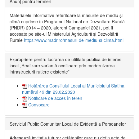
Anunț pentru fermieri
Materialele informative referitoare la măsurile de mediu și
climă cuprinse în Programul Național de Dezvoltare Rurală
(PNDR) 2014 – 2020, aferent Campaniei 2021, pot fi
accesate pe site-ul Ministerului Agriculturii și Dezvoltării
Rurale
https://www.madr.ro/masuri-de-mediu-si-clima.html
Expropriere pentru lucrarea de utilitate publică de interes
local „Realizare variantă ocolitoare prin modernizarea
infrastructurii rutiere existente”
Hotărârea Consiliului Local al Municipiului Slatina
numărul 49 din 29.02.2020
Notificare de acces în teren
Convocare
Serviciul Public Comunitar Local de Evidență a Persoanelor
Adresează invitația tuturor cetățenilor care nu dețin acte de