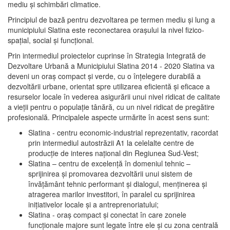
mediu şi schimbări climatice.
Principiul de bază pentru dezvoltarea pe termen mediu şi lung a
municipiului Slatina este reconectarea oraşului la nivel fizico-
spaţial, social şi funcţional.
Prin intermediul proiectelor cuprinse în Strategia Integrată de
Dezvoltare Urbană a Municipiului Slatina 2014 - 2020 Slatina va
deveni un oraş compact şi verde, cu o înţelegere durabilă a
dezvoltării urbane, orientat spre utilizarea eficientă şi eficace a
resurselor locale în vederea asigurării unui nivel ridicat de calitate
a vieţii pentru o populaţie tânără, cu un nivel ridicat de pregătire
profesională. Principalele aspecte urmărite în acest sens sunt:
Slatina - centru economic-industrial reprezentativ, racordat
prin intermediul autostrăzii A1 la celelalte centre de
producţie de interes naţional din Regiunea Sud-Vest;
Slatina – centru de excelenţă în domeniul tehnic –
sprijinirea şi promovarea dezvoltării unui sistem de
învăţământ tehnic performant şi dialogul, menţinerea şi
atragerea marilor investitori, în paralel cu sprijinirea
iniţiativelor locale şi a antreprenoriatului;
Slatina - oraş compact şi conectat în care zonele
funcţionale majore sunt legate între ele şi cu zona centrală