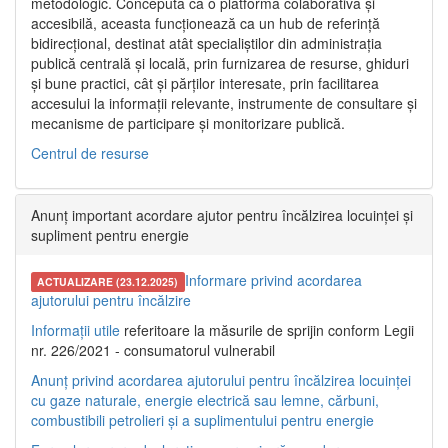
metodologic. Concepută ca o platformă colaborativă și
accesibilă, aceasta funcționează ca un hub de referință
bidirecțional, destinat atât specialiștilor din administrația
publică centrală și locală, prin furnizarea de resurse, ghiduri
și bune practici, cât și părților interesate, prin facilitarea
accesului la informații relevante, instrumente de consultare și
mecanisme de participare și monitorizare publică.
Centrul de resurse
Anunț important acordare ajutor pentru încălzirea locuinței și
supliment pentru energie
Informare privind acordarea
ACTUALIZARE (23.12.2025)
ajutorului pentru încălzire
Informații utile
referitoare la măsurile de sprijin conform Legii
nr. 226/2021 - consumatorul vulnerabil
Anunț privind acordarea ajutorului pentru încălzirea locuinței
cu gaze naturale, energie electrică sau lemne, cărbuni,
combustibili petrolieri și a suplimentului pentru energie