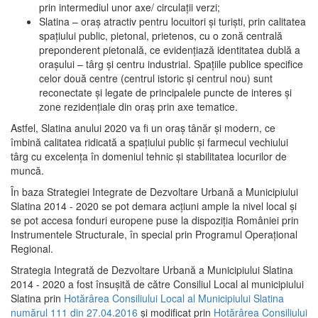
prin intermediul unor axe/ circulații verzi;
Slatina – oraş atractiv pentru locuitori şi turişti, prin calitatea
spaţiului public, pietonal, prietenos, cu o zonă centrală
preponderent pietonală, ce evidenţiază identitatea dublă a
oraşului – târg şi centru industrial. Spaţiile publice specifice
celor două centre (centrul istoric şi centrul nou) sunt
reconectate şi legate de principalele puncte de interes şi
zone rezidenţiale din oraş prin axe tematice.
Astfel, Slatina anului 2020 va fi un oraş tânăr şi modern, ce
îmbină calitatea ridicată a spaţiului public şi farmecul vechiului
târg cu excelenţa în domeniul tehnic şi stabilitatea locurilor de
muncă.
În baza Strategiei Integrate de Dezvoltare Urbană a Municipiului
Slatina 2014 - 2020 se pot demara acţiuni ample la nivel local şi
se pot accesa fonduri europene puse la dispoziţia României prin
Instrumentele Structurale, în special prin Programul Operațional
Regional.
Strategia Integrată de Dezvoltare Urbană a Municipiului Slatina
2014 - 2020 a fost însuşită de către Consiliul Local al municipiului
Slatina prin
Hotărârea Consiliului Local al Municipiului Slatina
numărul 111 din 27.04.2016
și modificat prin
Hotărârea Consiliului