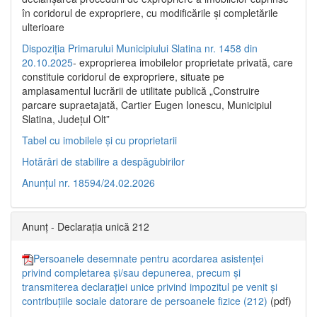
în coridorul de expropriere, cu modificările şi completările
ulterioare
Dispoziția Primarului Municipiului Slatina nr. 1458 din
20.10.2025
- exproprierea imobilelor proprietate privată, care
constituie coridorul de expropriere, situate pe
amplasamentul lucrării de utilitate publică „Construire
parcare supraetajată, Cartier Eugen Ionescu, Municipiul
Slatina, Județul Olt”
Tabel cu imobilele și cu proprietarii
Hotărâri de stabilire a despăgubirilor
Anunțul nr. 18594/24.02.2026
Anunț - Declarația unică 212
Persoanele desemnate pentru acordarea asistenței
privind completarea și/sau depunerea, precum și
transmiterea declarației unice privind impozitul pe venit și
contribuțiile sociale datorare de persoanele fizice (212)
(pdf)