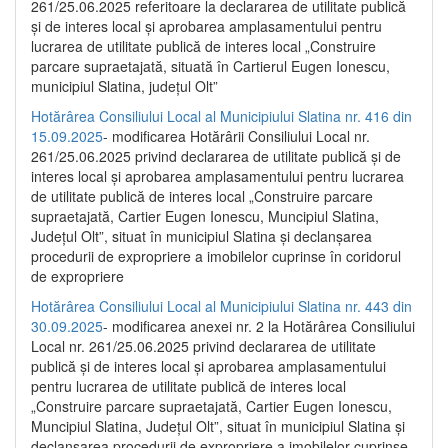
261/25.06.2025 referitoare la declararea de utilitate publică
și de interes local și aprobarea amplasamentului pentru
lucrarea de utilitate publică de interes local „Construire
parcare supraetajată, situată în Cartierul Eugen Ionescu,
municipiul Slatina, județul Olt”
Hotărârea Consiliului Local al Municipiului Slatina nr. 416 din
15.09.2025
- modificarea Hotărârii Consiliului Local nr.
261/25.06.2025 privind declararea de utilitate publică și de
interes local și aprobarea amplasamentului pentru lucrarea
de utilitate publică de interes local „Construire parcare
supraetajată, Cartier Eugen Ionescu, Muncipiul Slatina,
Județul Olt”, situat în municipiul Slatina și declanșarea
procedurii de expropriere a imobilelor cuprinse în coridorul
de expropriere
Hotărârea Consiliului Local al Municipiului Slatina nr. 443 din
30.09.2025
- modificarea anexei nr. 2 la Hotărârea Consiliului
Local nr. 261/25.06.2025 privind declararea de utilitate
publică şi de interes local şi aprobarea amplasamentului
pentru lucrarea de utilitate publică de interes local
„Construire parcare supraetajată, Cartier Eugen Ionescu,
Muncipiul Slatina, Judeţul Olt”, situat în municipiul Slatina şi
declanşarea procedurii de expropriere a imobilelor cuprinse