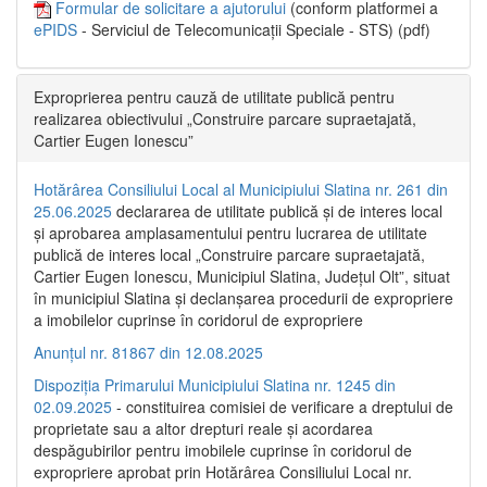
Formular de solicitare a ajutorului
(conform platformei a
ePIDS
- Serviciul de Telecomunicații Speciale - STS) (pdf)
Exproprierea pentru cauză de utilitate publică pentru
realizarea obiectivului „Construire parcare supraetajată,
Cartier Eugen Ionescu”
Hotărârea Consiliului Local al Municipiului Slatina nr. 261 din
25.06.2025
declararea de utilitate publică și de interes local
și aprobarea amplasamentului pentru lucrarea de utilitate
publică de interes local „Construire parcare supraetajată,
Cartier Eugen Ionescu, Municipiul Slatina, Județul Olt”, situat
în municipiul Slatina și declanșarea procedurii de expropriere
a imobilelor cuprinse în coridorul de expropriere
Anunțul nr. 81867 din 12.08.2025
Dispoziția Primarului Municipiului Slatina nr. 1245 din
02.09.2025
- constituirea comisiei de verificare a dreptului de
proprietate sau a altor drepturi reale și acordarea
despăgubirilor pentru imobilele cuprinse în coridorul de
expropriere aprobat prin Hotărârea Consiliului Local nr.