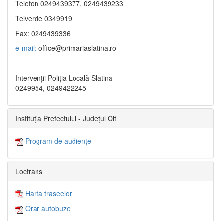
Telefon 0249439377, 0249439233
Telverde 0349919
Fax: 0249439336
e-mail:
office@primariaslatina.ro
Intervenții Poliția Locală Slatina
0249954, 0249422245
Instituția Prefectului - Județul Olt
Program de audiențe
Loctrans
Harta traseelor
Orar autobuze