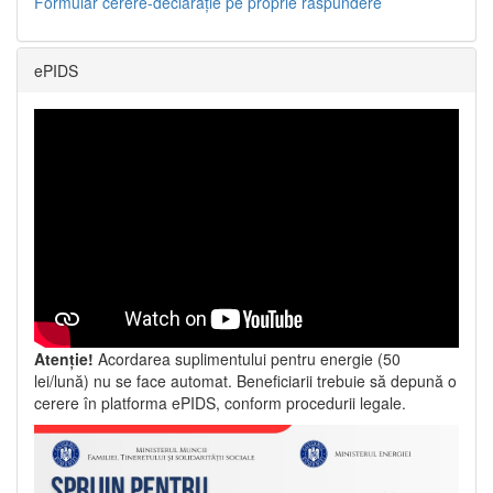
Formular cerere-declarație pe proprie răspundere
ePIDS
Atenție!
Acordarea suplimentului pentru energie (50
lei/lună) nu se face automat. Beneficiarii trebuie să depună o
cerere în platforma ePIDS, conform procedurii legale.