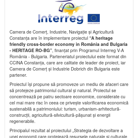
Camera de Comerț, Industrie, Navigație și Agricultură
Constanța are în implementare proiectul
“A heritage
friendly cross-border economy in România and Bulgaria
- HERITAGE RO-BG”
, finanțat prin Programul Interreg V-A
România - Bulgaria. Parteneriatul proiectului este format din
CCINA Constanța, care are calitate de leader de proiect, iar
Camera de Comerț și Industrie Dobrich din Bulgaria este
partener.
Proiectul își propune să promoveze un mediu de afaceri care
să protejeze patrimoniul cultural și natural. Proiectul se
concentrează pe patru sectoare economice, considerate cu
cel mai mare risc în ceea ce privește valorificarea economică
sustenabilă a patrimoniului: turism, urbanism-arhitectură-
construcții, agricultură-silvicultură-pășunat și energii
regenerabile.
Principalul rezultat al proiectului „Strategia de dezvoltare a
unei economii care protejează resursele naturale și culturale