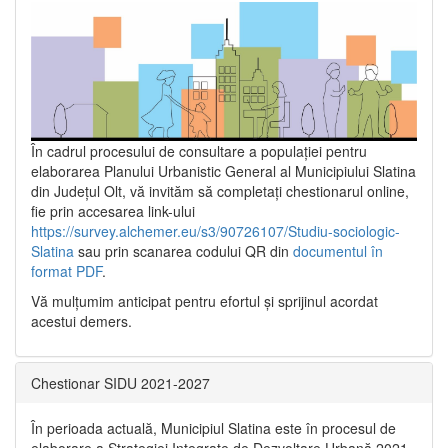
În cadrul procesului de consultare a populaţiei pentru
elaborarea Planului Urbanistic General al Municipiului Slatina
din Județul Olt, vă invităm să completați chestionarul online,
fie prin accesarea link-ului
https://survey.alchemer.eu/s3/90726107/Studiu-sociologic-
Slatina
sau prin scanarea codului QR din
documentul în
format PDF
.
Vă mulţumim anticipat pentru efortul şi sprijinul acordat
acestui demers.
Chestionar SIDU 2021-2027
În perioada actuală, Municipiul Slatina este în procesul de
elaborare a Strategiei Integrate de Dezvoltare Urbană 2021‐