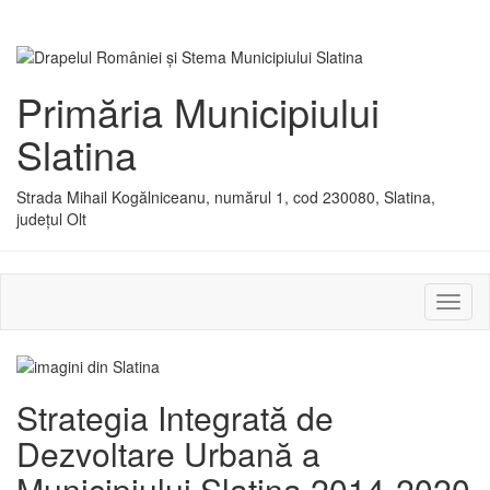
Primăria Municipiului
Slatina
Strada Mihail Kogălniceanu, numărul 1, cod 230080, Slatina,
județul Olt
Activ
sau
dezac
meniu
Strategia Integrată de
Dezvoltare Urbană a
Municipiului Slatina 2014-2020