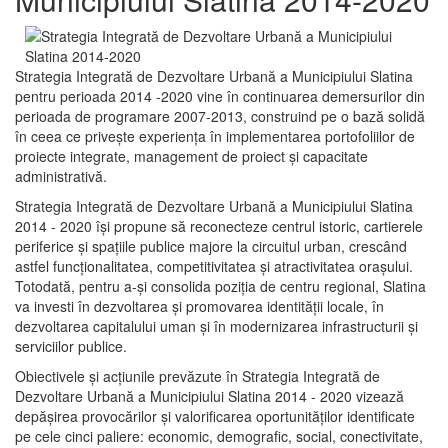
Strategia Integrată de Dezvoltare Urbană a Municipiului Slatina
pentru perioada 2014 -2020 vine în continuarea demersurilor din
perioada de programare 2007-2013, construind pe o bază solidă
în ceea ce priveşte experienţa în implementarea portofoliilor de
proiecte integrate, management de proiect și capacitate
administrativă.
Strategia Integrată de Dezvoltare Urbană a Municipiului Slatina
2014 - 2020 își propune să reconecteze centrul istoric, cartierele
periferice şi spaţiile publice majore la circuitul urban, crescând
astfel funcţionalitatea, competitivitatea şi atractivitatea oraşului.
Totodată, pentru a-şi consolida poziţia de centru regional, Slatina
va investi în dezvoltarea şi promovarea identităţii locale, în
dezvoltarea capitalului uman şi în modernizarea infrastructurii şi
serviciilor publice.
Obiectivele şi acţiunile prevăzute în Strategia Integrată de
Dezvoltare Urbană a Municipiului Slatina 2014 - 2020 vizează
depășirea provocărilor şi valorificarea oportunităţilor identificate
pe cele cinci paliere: economic, demografic, social, conectivitate,