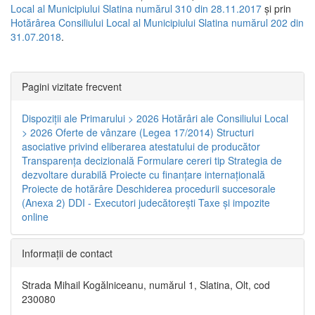
Local al Municipiului Slatina numărul 310 din 28.11.2017
și prin
Hotărârea Consiliului Local al Municipiului Slatina numărul 202 din
31.07.2018
.
Pagini vizitate frecvent
Dispoziţii ale Primarului > 2026
Hotărâri ale Consiliului Local
> 2026
Oferte de vânzare (Legea 17/2014)
Structuri
asociative privind eliberarea atestatului de producător
Transparenţa decizională
Formulare cereri tip
Strategia de
dezvoltare durabilă
Proiecte cu finanţare internaţională
Proiecte de hotărâre
Deschiderea procedurii succesorale
(Anexa 2)
DDI - Executori judecătorești
Taxe şi impozite
online
Informaţii de contact
Strada Mihail Kogălniceanu, numărul 1, Slatina, Olt, cod
230080