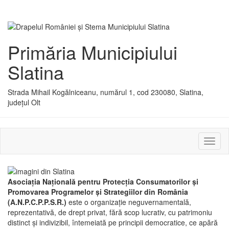
Primăria Municipiului
Slatina
Strada Mihail Kogălniceanu, numărul 1, cod 230080, Slatina,
județul Olt
Activ
sau
dezac
meniu
Asociaţia Naţională pentru Protecţia Consumatorilor şi
Promovarea Programelor şi Strategiilor din România
(A.N.P.C.P.P.S.R.)
este o organizaţie neguvernamentală,
reprezentativă, de drept privat, fără scop lucrativ, cu patrimoniu
distinct şi indivizibil, întemeiată pe principii democratice, ce apără