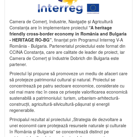
Camera de Comerț, Industrie, Navigație și Agricultură
Constanța are în implementare proiectul
“A heritage
friendly cross-border economy in România and Bulgaria
- HERITAGE RO-BG”
, finanțat prin Programul Interreg V-A
România - Bulgaria. Parteneriatul proiectului este format din
CCINA Constanța, care are calitate de leader de proiect, iar
Camera de Comerț și Industrie Dobrich din Bulgaria este
partener.
Proiectul își propune să promoveze un mediu de afaceri care
să protejeze patrimoniul cultural și natural. Proiectul se
concentrează pe patru sectoare economice, considerate cu
cel mai mare risc în ceea ce privește valorificarea economică
sustenabilă a patrimoniului: turism, urbanism-arhitectură-
construcții, agricultură-silvicultură-pășunat și energii
regenerabile.
Principalul rezultat al proiectului „Strategia de dezvoltare a
unei economii care protejează resursele naturale și culturale
în România și Bulgaria” se concentrează distinct pe