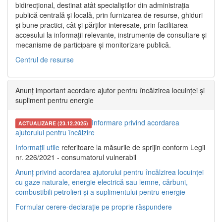
bidirecțional, destinat atât specialiștilor din administrația
publică centrală și locală, prin furnizarea de resurse, ghiduri
și bune practici, cât și părților interesate, prin facilitarea
accesului la informații relevante, instrumente de consultare și
mecanisme de participare și monitorizare publică.
Centrul de resurse
Anunț important acordare ajutor pentru încălzirea locuinței și
supliment pentru energie
Informare privind acordarea
ACTUALIZARE (23.12.2025)
ajutorului pentru încălzire
Informații utile
referitoare la măsurile de sprijin conform Legii
nr. 226/2021 - consumatorul vulnerabil
Anunț privind acordarea ajutorului pentru încălzirea locuinței
cu gaze naturale, energie electrică sau lemne, cărbuni,
combustibili petrolieri și a suplimentului pentru energie
Formular cerere-declarație pe proprie răspundere