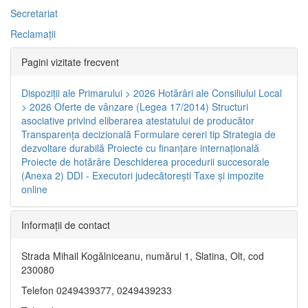
Secretariat
Reclamaţii
Pagini vizitate frecvent
Dispoziţii ale Primarului > 2026
Hotărâri ale Consiliului Local
> 2026
Oferte de vânzare (Legea 17/2014)
Structuri
asociative privind eliberarea atestatului de producător
Transparenţa decizională
Formulare cereri tip
Strategia de
dezvoltare durabilă
Proiecte cu finanţare internaţională
Proiecte de hotărâre
Deschiderea procedurii succesorale
(Anexa 2)
DDI - Executori judecătorești
Taxe şi impozite
online
Informaţii de contact
Strada Mihail Kogălniceanu, numărul 1, Slatina, Olt, cod
230080
Telefon 0249439377, 0249439233