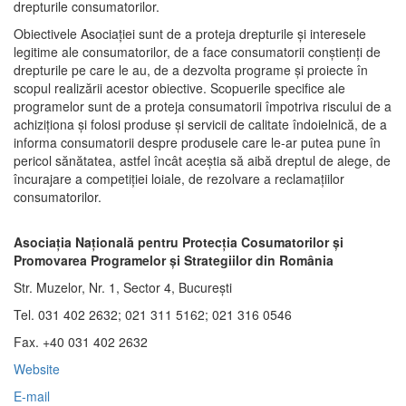
drepturile consumatorilor.
Obiectivele Asociaţiei sunt de a proteja drepturile şi interesele
legitime ale consumatorilor, de a face consumatorii conştienţi de
drepturile pe care le au, de a dezvolta programe şi proiecte în
scopul realizării acestor obiective. Scopuerile specifice ale
programelor sunt de a proteja consumatorii împotriva riscului de a
achiziţiona şi folosi produse şi servicii de calitate îndoielnică, de a
informa consumatorii despre produsele care le-ar putea pune în
pericol sănătatea, astfel încât aceştia să aibă dreptul de alege, de
încurajare a competiţiei loiale, de rezolvare a reclamaţiilor
consumatorilor.
Asociaţia Naţională pentru Protecţia Cosumatorilor şi
Promovarea Programelor şi Strategiilor din România
Str. Muzelor, Nr. 1, Sector 4, Bucureşti
Tel. 031 402 2632; 021 311 5162; 021 316 0546
Fax. +40 031 402 2632
Website
E-mail