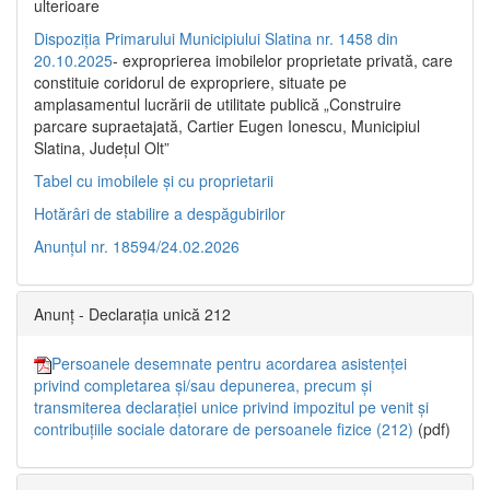
ulterioare
Dispoziția Primarului Municipiului Slatina nr. 1458 din
20.10.2025
- exproprierea imobilelor proprietate privată, care
constituie coridorul de expropriere, situate pe
amplasamentul lucrării de utilitate publică „Construire
parcare supraetajată, Cartier Eugen Ionescu, Municipiul
Slatina, Județul Olt”
Tabel cu imobilele și cu proprietarii
Hotărâri de stabilire a despăgubirilor
Anunțul nr. 18594/24.02.2026
Anunț - Declarația unică 212
Persoanele desemnate pentru acordarea asistenței
privind completarea și/sau depunerea, precum și
transmiterea declarației unice privind impozitul pe venit și
contribuțiile sociale datorare de persoanele fizice (212)
(pdf)