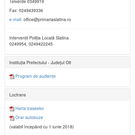
Telverde 0349919
Fax: 0249439336
e-mail:
office@primariaslatina.ro
Intervenții Poliția Locală Slatina
0249954, 0249422245
Instituția Prefectului - Județul Olt
Program de audiențe
Loctrans
Harta traseelor
Orar autobuze
(valabil începând cu 1 iunie 2018)