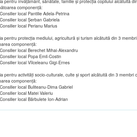
a pentru învăţământ, sănătate, familie şi protecţia copilului alcătuită d
mătoarea componenţă:
Consilier local Pantilie Adela-Petrina
Consilier local Șerban Gabriela
Consilier local Perianu Marius
a pentru protecţia mediului, agricultură şi turism alcătuită din 3 membri
oarea componenţă:
Consilier local Berechet Mihai-Alexandru
Consilier local Popa Emil-Costin
Consilier local Vîlceleanu Gigi-Ernes
a pentru activităţi socio-culturale, culte şi sport alcătuită din 3 membri 
oarea componenţă:
Consilier local Buliteanu-Dima Gabriel
Consilier local Matei Valeriu
Consilier local Bărbulete Ion-Adrian