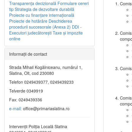
Transparenţa decizională
Formulare cereri
Comisi
tip
Strategia de dezvoltare durabilă
Proiecte cu finanţare internaţională
Proiecte de hotărâre
Deschiderea
procedurii succesorale (Anexa 2)
DDI -
Executori judecătorești
Taxe şi impozite
Comisi
online
compo
Informaţii de contact
Strada Mihail Kogălniceanu, numărul 1,
Comisi
Slatina, Olt, cod 230080
Telefon 0249439377, 0249439233
Telverde 0349919
Comisi
Fax: 0249439336
compo
e-mail:
office@primariaslatina.ro
Intervenții Poliția Locală Slatina