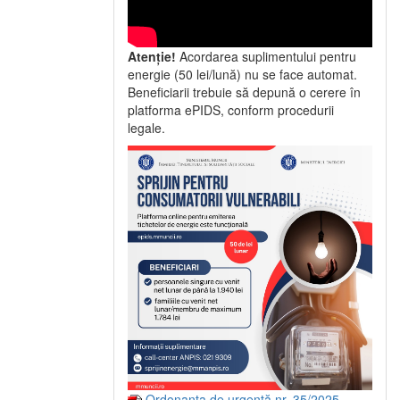
Atenție!
Acordarea suplimentului pentru
energie (50 lei/lună) nu se face automat.
Beneficiarii trebuie să depună o cerere în
platforma ePIDS, conform procedurii
legale.
Ordonanța de urgență nr. 35/2025