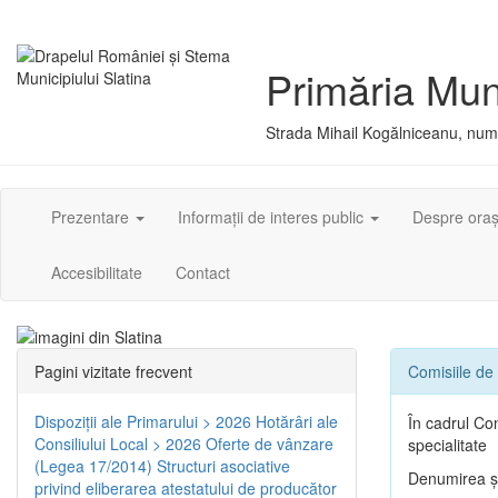
Primăria Muni
Strada Mihail Kogălniceanu, numă
Prezentare
Informații de interes public
Despre ora
Accesibilitate
Contact
Pagini vizitate frecvent
Comisiile de 
Dispoziţii ale Primarului > 2026
Hotărâri ale
În cadrul Con
Consiliului Local > 2026
Oferte de vânzare
specialitate
(Legea 17/2014)
Structuri asociative
Denumirea şi
privind eliberarea atestatului de producător