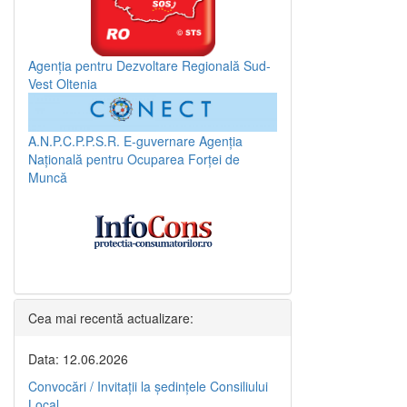
Agenția pentru Dezvoltare Regională Sud-
Vest Oltenia
A.N.P.C.P.P.S.R.
E-guvernare
Agenția
Națională pentru Ocuparea Forței de
Muncă
Cea mai recentă actualizare:
Data: 12.06.2026
Convocări / Invitaţii la şedinţele Consiliului
Local