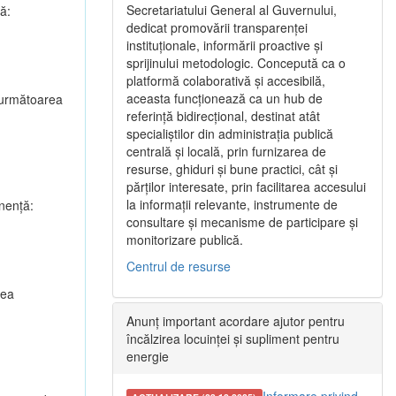
Secretariatului General al Guvernului,
ă:
dedicat promovării transparenței
instituționale, informării proactive și
sprijinului metodologic. Concepută ca o
platformă colaborativă și accesibilă,
aceasta funcționează ca un hub de
u următoarea
referință bidirecțional, destinat atât
specialiștilor din administrația publică
centrală și locală, prin furnizarea de
resurse, ghiduri și bune practici, cât și
părților interesate, prin facilitarea accesului
la informații relevante, instrumente de
nenţă:
consultare și mecanisme de participare și
monitorizare publică.
Centrul de resurse
rea
Anunț important acordare ajutor pentru
încălzirea locuinței și supliment pentru
energie