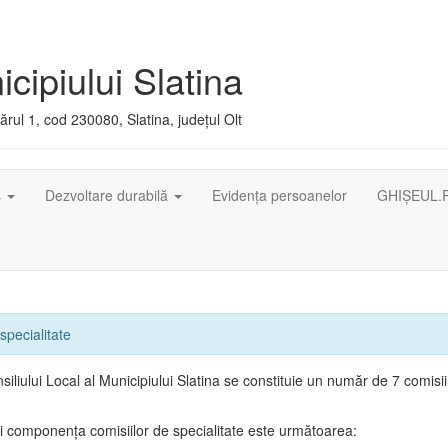
cipiului Slatina
rul 1, cod 230080, Slatina, județul Olt
ș
Dezvoltare durabilă
Evidența persoanelor
GHIȘEUL.
specialitate
siliului Local al Municipiului Slatina se constituie un număr de 7 comisi
 componenţa comisiilor de specialitate este următoarea: