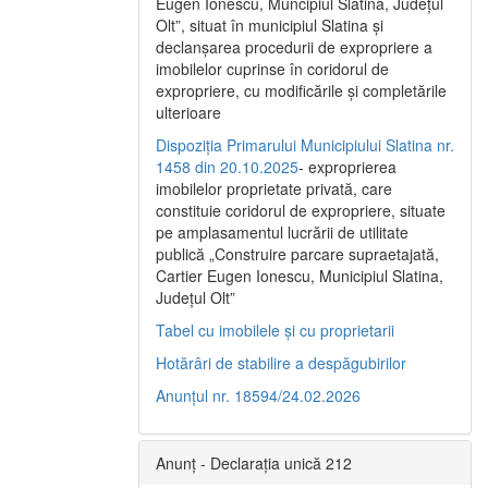
Eugen Ionescu, Muncipiul Slatina, Judeţul
Olt”, situat în municipiul Slatina şi
declanşarea procedurii de expropriere a
imobilelor cuprinse în coridorul de
expropriere, cu modificările şi completările
ulterioare
Dispoziția Primarului Municipiului Slatina nr.
1458 din 20.10.2025
- exproprierea
imobilelor proprietate privată, care
constituie coridorul de expropriere, situate
pe amplasamentul lucrării de utilitate
publică „Construire parcare supraetajată,
Cartier Eugen Ionescu, Municipiul Slatina,
Județul Olt”
Tabel cu imobilele și cu proprietarii
Hotărâri de stabilire a despăgubirilor
Anunțul nr. 18594/24.02.2026
Anunț - Declarația unică 212