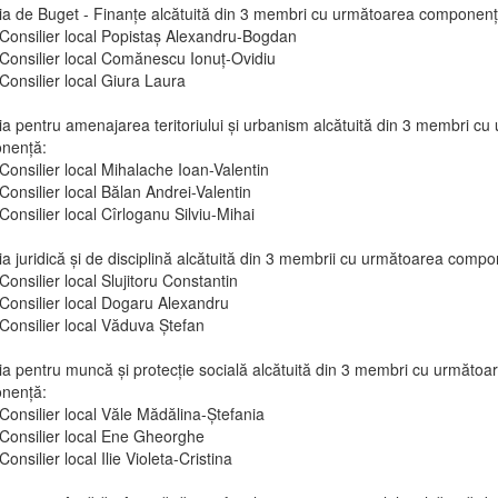
a de Buget - Finanţe alcătuită din 3 membri cu următoarea componenţ
Consilier local Popistaș Alexandru-Bogdan
Consilier local Comănescu Ionuț-Ovidiu
Consilier local Giura Laura
a pentru amenajarea teritoriului şi urbanism alcătuită din 3 membri c
nenţă:
Consilier local Mihalache Ioan-Valentin
Consilier local Bălan Andrei-Valentin
Consilier local Cîrloganu Silviu-Mihai
a juridică şi de disciplină alcătuită din 3 membrii cu următoarea compo
Consilier local Slujitoru Constantin
Consilier local Dogaru Alexandru
Consilier local Văduva Ștefan
a pentru muncă şi protecţie socială alcătuită din 3 membri cu următoa
nenţă:
Consilier local Văle Mădălina-Ștefania
Consilier local Ene Gheorghe
Consilier local Ilie Violeta-Cristina