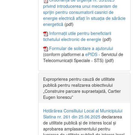
privind introducerea unui mecanism de
sprijin pentru consumatorii casnici de
energie electrică aflați în situația de sărăcie
energetică
(pdf)
Informații utile pentru beneficiarii
tichetului electronic de energie
(pdf)
Formular de solicitare a ajutorului
(conform platformei a
ePIDS
- Serviciul de
Telecomunicații Speciale - STS) (pdf)
Exproprierea pentru cauză de utilitate
publică pentru realizarea obiectivului
„Construire parcare supraetajată, Cartier
Eugen Ionescu”
Hotărârea Consiliului Local al Municipiului
Slatina nr. 261 din 25.06.2025
declararea
de utilitate publică și de interes local și
aprobarea amplasamentului pentru
lucrarea de utilitate publică de interes local