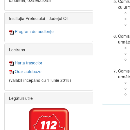
0249954, 0249422245
Comisi
cu ur
Instituția Prefectului - Județul Olt
Program de audiențe
Comisi
următ
Loctrans
Harta traseelor
Comisi
Orar autobuze
următ
(valabil începând cu 1 iunie 2018)
Legături utile