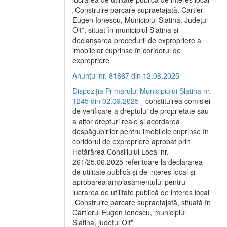
„Construire parcare supraetajată, Cartier
Eugen Ionescu, Municipiul Slatina, Județul
Olt”, situat în municipiul Slatina și
declanșarea procedurii de expropriere a
imobilelor cuprinse în coridorul de
expropriere
Anunțul nr. 81867 din 12.08.2025
Dispoziția Primarului Municipiului Slatina nr.
1245 din 02.09.2025
- constituirea comisiei
de verificare a dreptului de proprietate sau
a altor drepturi reale și acordarea
despăgubirilor pentru imobilele cuprinse în
coridorul de expropriere aprobat prin
Hotărârea Consiliului Local nr.
261/25.06.2025 referitoare la declararea
de utilitate publică și de interes local și
aprobarea amplasamentului pentru
lucrarea de utilitate publică de interes local
„Construire parcare supraetajată, situată în
Cartierul Eugen Ionescu, municipiul
Slatina, județul Olt”