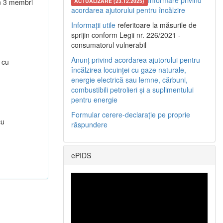
Informare privind
in 3 membri
ACTUALIZARE (23.12.2025)
acordarea ajutorului pentru încălzire
Informații utile
referitoare la măsurile de
sprijin conform Legii nr. 226/2021 -
consumatorul vulnerabil
Anunț privind acordarea ajutorului pentru
 cu
încălzirea locuinței cu gaze naturale,
energie electrică sau lemne, cărbuni,
combustibili petrolieri și a suplimentului
pentru energie
Formular cerere-declarație pe proprie
cu
răspundere
ePIDS