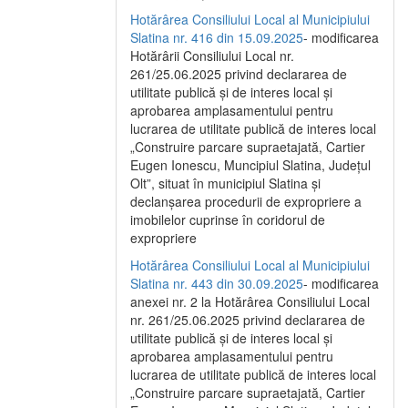
Hotărârea Consiliului Local al Municipiului
Slatina nr. 416 din 15.09.2025
- modificarea
Hotărârii Consiliului Local nr.
261/25.06.2025 privind declararea de
utilitate publică și de interes local și
aprobarea amplasamentului pentru
lucrarea de utilitate publică de interes local
„Construire parcare supraetajată, Cartier
Eugen Ionescu, Muncipiul Slatina, Județul
Olt”, situat în municipiul Slatina și
declanșarea procedurii de expropriere a
imobilelor cuprinse în coridorul de
expropriere
Hotărârea Consiliului Local al Municipiului
Slatina nr. 443 din 30.09.2025
- modificarea
anexei nr. 2 la Hotărârea Consiliului Local
nr. 261/25.06.2025 privind declararea de
utilitate publică şi de interes local şi
aprobarea amplasamentului pentru
lucrarea de utilitate publică de interes local
„Construire parcare supraetajată, Cartier