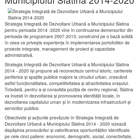
Strategia Integrată de Dezvoltare Urbană a Municipiului Slatina
pentru perioada 2014 -2020 vine în continuarea demersurilor din
perioada de programare 2007-2013, construind pe o bază solidă
în ceea ce priveşte experienţa în implementarea portofoliilor de
proiecte integrate, management de proiect și capacitate
administrativă.
Strategia Integrată de Dezvoltare Urbană a Municipiului Slatina
2014 - 2020 își propune să reconecteze centrul istoric, cartierele
periferice şi spaţiile publice majore la circuitul urban, crescând
astfel funcţionalitatea, competitivitatea şi atractivitatea oraşului.
Totodată, pentru a-şi consolida poziţia de centru regional, Slatina
va investi în dezvoltarea şi promovarea identităţii locale, în
dezvoltarea capitalului uman şi în modernizarea infrastructurii şi
serviciilor publice.
Obiectivele şi acţiunile prevăzute în Strategia Integrată de
Dezvoltare Urbană a Municipiului Slatina 2014 - 2020 vizează
depășirea provocărilor şi valorificarea oportunităţilor identificate
pe cele cinci paliere: economic, demografic, social, conectivitate,