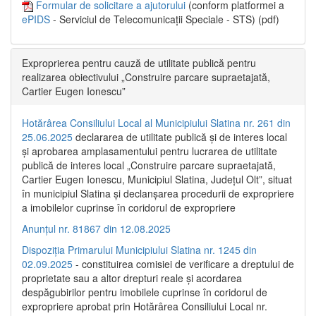
Formular de solicitare a ajutorului
(conform platformei a
ePIDS
- Serviciul de Telecomunicații Speciale - STS) (pdf)
Exproprierea pentru cauză de utilitate publică pentru
realizarea obiectivului „Construire parcare supraetajată,
Cartier Eugen Ionescu”
Hotărârea Consiliului Local al Municipiului Slatina nr. 261 din
25.06.2025
declararea de utilitate publică și de interes local
și aprobarea amplasamentului pentru lucrarea de utilitate
publică de interes local „Construire parcare supraetajată,
Cartier Eugen Ionescu, Municipiul Slatina, Județul Olt”, situat
în municipiul Slatina și declanșarea procedurii de expropriere
a imobilelor cuprinse în coridorul de expropriere
Anunțul nr. 81867 din 12.08.2025
Dispoziția Primarului Municipiului Slatina nr. 1245 din
02.09.2025
- constituirea comisiei de verificare a dreptului de
proprietate sau a altor drepturi reale și acordarea
despăgubirilor pentru imobilele cuprinse în coridorul de
expropriere aprobat prin Hotărârea Consiliului Local nr.