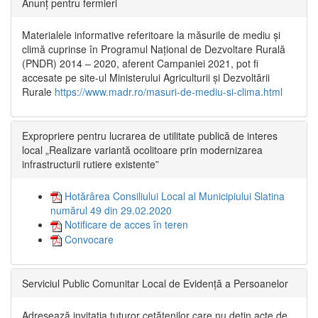
Anunț pentru fermieri
Materialele informative referitoare la măsurile de mediu și
climă cuprinse în Programul Național de Dezvoltare Rurală
(PNDR) 2014 – 2020, aferent Campaniei 2021, pot fi
accesate pe site-ul Ministerului Agriculturii și Dezvoltării
Rurale
https://www.madr.ro/masuri-de-mediu-si-clima.html
Expropriere pentru lucrarea de utilitate publică de interes
local „Realizare variantă ocolitoare prin modernizarea
infrastructurii rutiere existente”
Hotărârea Consiliului Local al Municipiului Slatina
numărul 49 din 29.02.2020
Notificare de acces în teren
Convocare
Serviciul Public Comunitar Local de Evidență a Persoanelor
Adresează invitația tuturor cetățenilor care nu dețin acte de