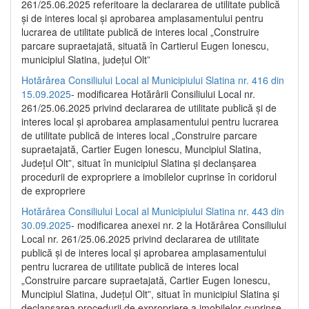
261/25.06.2025 referitoare la declararea de utilitate publică
și de interes local și aprobarea amplasamentului pentru
lucrarea de utilitate publică de interes local „Construire
parcare supraetajată, situată în Cartierul Eugen Ionescu,
municipiul Slatina, județul Olt”
Hotărârea Consiliului Local al Municipiului Slatina nr. 416 din
15.09.2025
- modificarea Hotărârii Consiliului Local nr.
261/25.06.2025 privind declararea de utilitate publică și de
interes local și aprobarea amplasamentului pentru lucrarea
de utilitate publică de interes local „Construire parcare
supraetajată, Cartier Eugen Ionescu, Muncipiul Slatina,
Județul Olt”, situat în municipiul Slatina și declanșarea
procedurii de expropriere a imobilelor cuprinse în coridorul
de expropriere
Hotărârea Consiliului Local al Municipiului Slatina nr. 443 din
30.09.2025
- modificarea anexei nr. 2 la Hotărârea Consiliului
Local nr. 261/25.06.2025 privind declararea de utilitate
publică şi de interes local şi aprobarea amplasamentului
pentru lucrarea de utilitate publică de interes local
„Construire parcare supraetajată, Cartier Eugen Ionescu,
Muncipiul Slatina, Judeţul Olt”, situat în municipiul Slatina şi
declanşarea procedurii de expropriere a imobilelor cuprinse