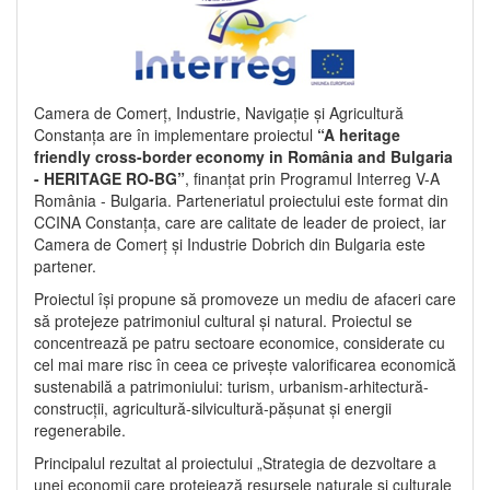
Camera de Comerț, Industrie, Navigație și Agricultură
Constanța are în implementare proiectul
“A heritage
friendly cross-border economy in România and Bulgaria
- HERITAGE RO-BG”
, finanțat prin Programul Interreg V-A
România - Bulgaria. Parteneriatul proiectului este format din
CCINA Constanța, care are calitate de leader de proiect, iar
Camera de Comerț și Industrie Dobrich din Bulgaria este
partener.
Proiectul își propune să promoveze un mediu de afaceri care
să protejeze patrimoniul cultural și natural. Proiectul se
concentrează pe patru sectoare economice, considerate cu
cel mai mare risc în ceea ce privește valorificarea economică
sustenabilă a patrimoniului: turism, urbanism-arhitectură-
construcții, agricultură-silvicultură-pășunat și energii
regenerabile.
Principalul rezultat al proiectului „Strategia de dezvoltare a
unei economii care protejează resursele naturale și culturale