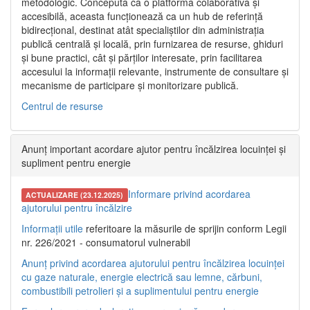
metodologic. Concepută ca o platformă colaborativă și
accesibilă, aceasta funcționează ca un hub de referință
bidirecțional, destinat atât specialiștilor din administrația
publică centrală și locală, prin furnizarea de resurse, ghiduri
și bune practici, cât și părților interesate, prin facilitarea
accesului la informații relevante, instrumente de consultare și
mecanisme de participare și monitorizare publică.
Centrul de resurse
Anunț important acordare ajutor pentru încălzirea locuinței și
supliment pentru energie
Informare privind acordarea
ACTUALIZARE (23.12.2025)
ajutorului pentru încălzire
Informații utile
referitoare la măsurile de sprijin conform Legii
nr. 226/2021 - consumatorul vulnerabil
Anunț privind acordarea ajutorului pentru încălzirea locuinței
cu gaze naturale, energie electrică sau lemne, cărbuni,
combustibili petrolieri și a suplimentului pentru energie