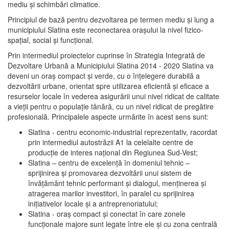
mediu şi schimbări climatice.
Principiul de bază pentru dezvoltarea pe termen mediu şi lung a
municipiului Slatina este reconectarea oraşului la nivel fizico-
spaţial, social şi funcţional.
Prin intermediul proiectelor cuprinse în Strategia Integrată de
Dezvoltare Urbană a Municipiului Slatina 2014 - 2020 Slatina va
deveni un oraş compact şi verde, cu o înţelegere durabilă a
dezvoltării urbane, orientat spre utilizarea eficientă şi eficace a
resurselor locale în vederea asigurării unui nivel ridicat de calitate
a vieţii pentru o populaţie tânără, cu un nivel ridicat de pregătire
profesională. Principalele aspecte urmărite în acest sens sunt:
Slatina - centru economic-industrial reprezentativ, racordat
prin intermediul autostrăzii A1 la celelalte centre de
producţie de interes naţional din Regiunea Sud-Vest;
Slatina – centru de excelenţă în domeniul tehnic –
sprijinirea şi promovarea dezvoltării unui sistem de
învăţământ tehnic performant şi dialogul, menţinerea şi
atragerea marilor investitori, în paralel cu sprijinirea
iniţiativelor locale şi a antreprenoriatului;
Slatina - oraş compact şi conectat în care zonele
funcţionale majore sunt legate între ele şi cu zona centrală