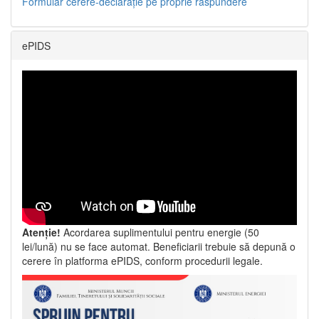
Formular cerere-declarație pe proprie răspundere
ePIDS
Atenție!
Acordarea suplimentului pentru energie (50
lei/lună) nu se face automat. Beneficiarii trebuie să depună o
cerere în platforma ePIDS, conform procedurii legale.