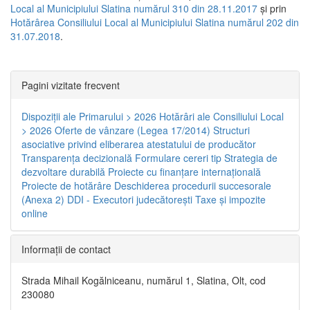
Local al Municipiului Slatina numărul 310 din 28.11.2017
și prin
Hotărârea Consiliului Local al Municipiului Slatina numărul 202 din
31.07.2018
.
Pagini vizitate frecvent
Dispoziţii ale Primarului > 2026
Hotărâri ale Consiliului Local
> 2026
Oferte de vânzare (Legea 17/2014)
Structuri
asociative privind eliberarea atestatului de producător
Transparenţa decizională
Formulare cereri tip
Strategia de
dezvoltare durabilă
Proiecte cu finanţare internaţională
Proiecte de hotărâre
Deschiderea procedurii succesorale
(Anexa 2)
DDI - Executori judecătorești
Taxe şi impozite
online
Informaţii de contact
Strada Mihail Kogălniceanu, numărul 1, Slatina, Olt, cod
230080