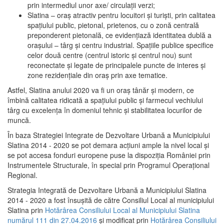
prin intermediul unor axe/ circulații verzi;
Slatina – oraş atractiv pentru locuitori şi turişti, prin calitatea
spaţiului public, pietonal, prietenos, cu o zonă centrală
preponderent pietonală, ce evidenţiază identitatea dublă a
oraşului – târg şi centru industrial. Spaţiile publice specifice
celor două centre (centrul istoric şi centrul nou) sunt
reconectate şi legate de principalele puncte de interes şi
zone rezidenţiale din oraş prin axe tematice.
Astfel, Slatina anului 2020 va fi un oraş tânăr şi modern, ce
îmbină calitatea ridicată a spaţiului public şi farmecul vechiului
târg cu excelenţa în domeniul tehnic şi stabilitatea locurilor de
muncă.
În baza Strategiei Integrate de Dezvoltare Urbană a Municipiului
Slatina 2014 - 2020 se pot demara acţiuni ample la nivel local şi
se pot accesa fonduri europene puse la dispoziţia României prin
Instrumentele Structurale, în special prin Programul Operațional
Regional.
Strategia Integrată de Dezvoltare Urbană a Municipiului Slatina
2014 - 2020 a fost însuşită de către Consiliul Local al municipiului
Slatina prin
Hotărârea Consiliului Local al Municipiului Slatina
numărul 111 din 27.04.2016
și modificat prin
Hotărârea Consiliului