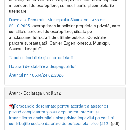
în coridorul de expropriere, cu modificările şi completările
ulterioare
Dispoziția Primarului Municipiului Slatina nr. 1458 din
20.10.2025
- exproprierea imobilelor proprietate privată, care
constituie coridorul de expropriere, situate pe
amplasamentul lucrării de utilitate publică „Construire
parcare supraetajată, Cartier Eugen Ionescu, Municipiul
Slatina, Județul Olt”
Tabel cu imobilele și cu proprietarii
Hotărâri de stabilire a despăgubirilor
Anunțul nr. 18594/24.02.2026
Anunț - Declarația unică 212
Persoanele desemnate pentru acordarea asistenței
privind completarea și/sau depunerea, precum și
transmiterea declarației unice privind impozitul pe venit și
contribuțiile sociale datorare de persoanele fizice (212)
(pdf)