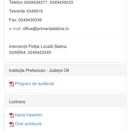
Telefon 0249439377, 0249439233
Telverde 0349919
Fax: 0249439336
e-mail:
office@primariaslatina.ro
Intervenții Poliția Locală Slatina
0249954, 0249422245
Instituția Prefectului - Județul Olt
Program de audiențe
Loctrans
Harta traseelor
Orar autobuze