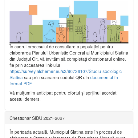
În cadrul procesului de consultare a populaţiei pentru
elaborarea Planului Urbanistic General al Municipiului Slatina
din Județul Olt, vă invităm să completați chestionarul online,
fie prin accesarea link-ului
https://survey.alchemer.eu/s3/90726107/Studiu-sociologic-
Slatina
sau prin scanarea codului QR din
documentul în
format PDF
.
Vă mulţumim anticipat pentru efortul şi sprijinul acordat
acestui demers.
Chestionar SIDU 2021-2027
În perioada actuală, Municipiul Slatina este în procesul de
elaborare a Strategiei Integrate de Dezvoltare Urbană 2021‐