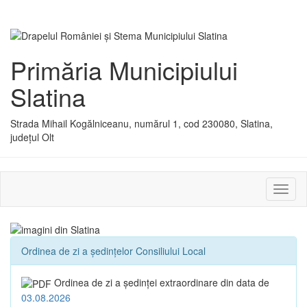
Primăria Municipiului
Slatina
Strada Mihail Kogălniceanu, numărul 1, cod 230080, Slatina,
județul Olt
Activ
sau
dezac
meniu
Ordinea de zi a ședințelor Consiliului Local
Ordinea de zi a şedinţei extraordinare din data de
03.08.2026