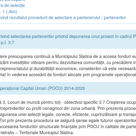
a de selecție
. 1 (.doc)
vind rezultatul procedurii de selectare a partenerului / partenerilor
ivind selectarea partenerilor privind depunerea unui proiect în cadru
p.I. 3.7
ere preocuparea continuă a Municipiului Slatina de a accesa fonduri e
zării investițiilor viitoare pentru dezvoltarea comunității, cu precădere in
reprenoriatului și durabilității economice, considerăm că este necesară
riat în vederea accesării de fonduri alocate prin programele operaționa
perațional Capital Uman (POCU) 2014-2020
ă 3. Locuri de muncă pentru toţi - obiectivul specific 3.7 Creșterea ocupă
ntreprinderilor cu profil nonagricol din zona urbană. Prin prezenta proc
gurarea unei selecții legale, corecte, eficiente, cuprinzătoare şi trans
 Tot prin prezenta procedura se asigură şanse egale tuturor operatorilor
accesarea fondurilor structurale finanţate prin POCU în calitate de part
nistrativ – Teritoriale Municipiul Slatina.