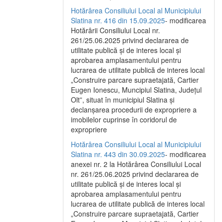
Hotărârea Consiliului Local al Municipiului
Slatina nr. 416 din 15.09.2025
- modificarea
Hotărârii Consiliului Local nr.
261/25.06.2025 privind declararea de
utilitate publică și de interes local și
aprobarea amplasamentului pentru
lucrarea de utilitate publică de interes local
„Construire parcare supraetajată, Cartier
Eugen Ionescu, Muncipiul Slatina, Județul
Olt”, situat în municipiul Slatina și
declanșarea procedurii de expropriere a
imobilelor cuprinse în coridorul de
expropriere
Hotărârea Consiliului Local al Municipiului
Slatina nr. 443 din 30.09.2025
- modificarea
anexei nr. 2 la Hotărârea Consiliului Local
nr. 261/25.06.2025 privind declararea de
utilitate publică şi de interes local şi
aprobarea amplasamentului pentru
lucrarea de utilitate publică de interes local
„Construire parcare supraetajată, Cartier