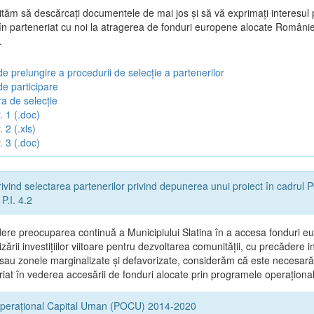
vităm să descărcați documentele de mai jos și să vă exprimați interesul 
 în parteneriat cu noi la atragerea de fonduri europene alocate Românie
.
e prelungire a procedurii de selecție a partenerilor
de participare
a de selecție
. 1 (.doc)
 2 (.xls)
. 3 (.doc)
ivind selectarea partenerilor privind depunerea unui proiect în cadru
P.I. 4.2
ere preocuparea continuă a Municipiului Slatina în a accesa fonduri e
zării investițiilor viitoare pentru dezvoltarea comunității, cu precădere in
 sau zonele marginalizate și defavorizate, considerăm că este necesară
riat în vederea accesării de fonduri alocate prin programele operaționa
perațional Capital Uman (POCU) 2014-2020