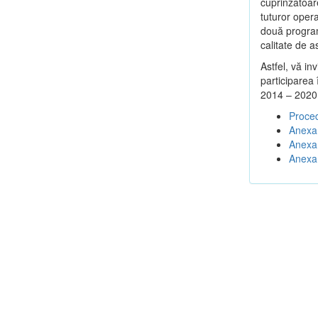
cuprinzătoar
tuturor opera
două program
calitate de a
Astfel, vă in
participarea
2014 – 2020
Proced
Anexa 
Anexa 
Anexa 