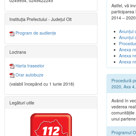
0249954, 0249422245
Astfel, vă in
participarea
2014 – 2020
Instituția Prefectului - Județul Olt
Anunțul d
Program de audiențe
Anunțul 
Procedur
Anexa nr
Loctrans
Anexa nr.
Anexa nr
Harta traseelor
Orar autobuze
Procedură pr
(valabil începând cu 1 iunie 2018)
2020, Axa 4, 
Având în ved
Legături utile
vederea reali
comunitățile
unui partene
Programul O