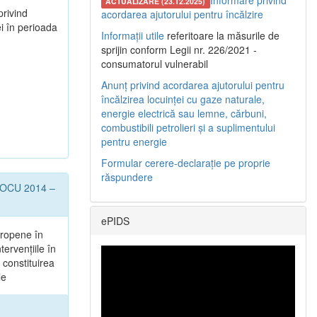
Informare privind
ACTUALIZARE (23.12.2025)
privind
acordarea ajutorului pentru încălzire
i în perioada
Informații utile
referitoare la măsurile de
sprijin conform Legii nr. 226/2021 -
consumatorul vulnerabil
Anunț privind acordarea ajutorului pentru
încălzirea locuinței cu gaze naturale,
energie electrică sau lemne, cărbuni,
combustibili petrolieri și a suplimentului
pentru energie
Formular cerere-declarație pe proprie
răspundere
l POCU 2014 –
ePIDS
uropene în
tervențiile în
 constituirea
le