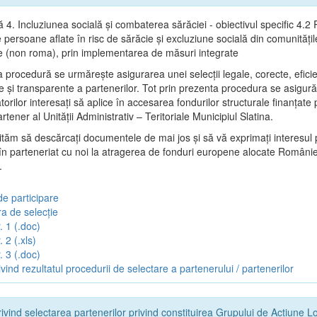
ă 4. Incluziunea socială și combaterea sărăciei - obiectivul specific 4.
persoane aflate în risc de sărăcie și excluziune socială din comunitățil
e (non roma), prin implementarea de măsuri integrate
 procedură se urmăreşte asigurarea unei selecții legale, corecte, efici
e şi transparente a partenerilor. Tot prin prezenta procedura se asigur
torilor interesaţi să aplice în accesarea fondurilor structurale finanţat
artener al Unității Administrativ – Teritoriale Municipiul Slatina.
vităm să descărcați documentele de mai jos și să vă exprimați interesul 
 în parteneriat cu noi la atragerea de fonduri europene alocate Românie
.
de participare
a de selecție
. 1 (.doc)
 2 (.xls)
. 3 (.doc)
vind rezultatul procedurii de selectare a partenerului / partenerilor
ivind selectarea partenerilor privind constituirea Grupului de Acțiune L