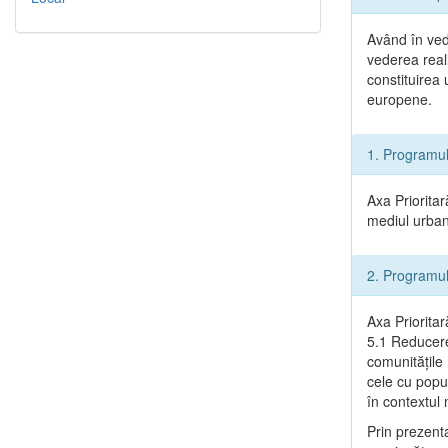
Având în ved
vederea reali
constituirea
europene.
1. Programu
Axa Prioritar
mediul urban 
2. Programu
Axa Prioritar
5.1 Reducere
comunitățile
cele cu popu
în contextu
Prin prezenta