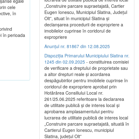
ă şanse egale
„Construire parcare supraetajată, Cartier
prin cele
Eugen Ionescu, Municipiul Slatina, Județul
ctive, în
Olt”, situat în municipiul Slatina și
declanșarea procedurii de expropriere a
privind
imobilelor cuprinse în coridorul de
i în perioada
expropriere
Anunțul nr. 81867 din 12.08.2025
Dispoziția Primarului Municipiului Slatina nr.
1245 din 02.09.2025
- constituirea comisiei
de verificare a dreptului de proprietate sau
a altor drepturi reale și acordarea
despăgubirilor pentru imobilele cuprinse în
coridorul de expropriere aprobat prin
Hotărârea Consiliului Local nr.
261/25.06.2025 referitoare la declararea
de utilitate publică și de interes local și
aprobarea amplasamentului pentru
lucrarea de utilitate publică de interes local
„Construire parcare supraetajată, situată în
Cartierul Eugen Ionescu, municipiul
Slatina, județul Olt”