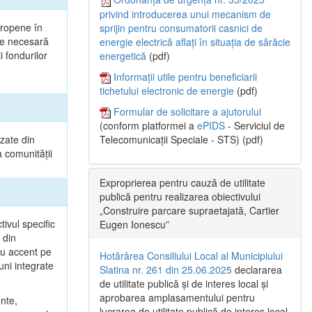
privind introducerea unui mecanism de
uropene în
sprijin pentru consumatorii casnici de
ste necesară
energie electrică aflați în situația de sărăcie
 fondurilor
energetică
(pdf)
Informații utile pentru beneficiarii
tichetului electronic de energie
(pdf)
Formular de solicitare a ajutorului
(conform platformei a
ePIDS
- Serviciul de
izate din
Telecomunicații Speciale - STS) (pdf)
a comunității
Exproprierea pentru cauză de utilitate
publică pentru realizarea obiectivului
„Construire parcare supraetajată, Cartier
tivul specific
Eugen Ionescu”
 din
cu accent pe
Hotărârea Consiliului Local al Municipiului
uni integrate
Slatina nr. 261 din 25.06.2025
declararea
de utilitate publică și de interes local și
aprobarea amplasamentului pentru
ente,
lucrarea de utilitate publică de interes local