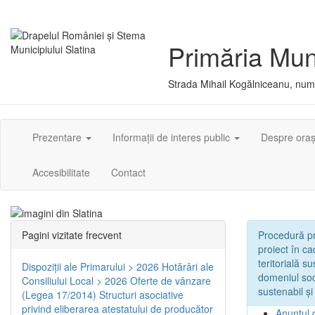
Primăria Muni
Strada Mihail Kogălniceanu, numă
Prezentare
Informații de interes public
Despre ora
Accesibilitate
Contact
Pagini vizitate frecvent
Procedură pri
proiect în c
teritorială s
Dispoziţii ale Primarului > 2026
Hotărâri ale
domeniul soci
Consiliului Local > 2026
Oferte de vânzare
sustenabil și
(Legea 17/2014)
Structuri asociative
privind eliberarea atestatului de producător
Anunțul 