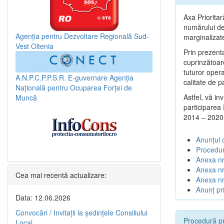
Axa Prioritar
numărului de 
Agenția pentru Dezvoltare Regională Sud-
marginalizat
Vest Oltenia
Prin prezenta
cuprinzătoar
tuturor opera
A.N.P.C.P.P.S.R.
E-guvernare
Agenția
calitate de p
Națională pentru Ocuparea Forței de
Astfel, vă in
Muncă
participarea
2014 – 2020
Anunțul 
Procedur
Anexa nr
Anexa nr.
Cea mai recentă actualizare:
Anexa nr
Anunț pri
Data: 12.06.2026
Convocări / Invitaţii la şedinţele Consiliului
Procedură pr
Local