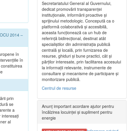
Secretariatului General al Guvernului,
dedicat promovării transparenței
instituționale, informării proactive și
sprijinului metodologic. Concepută ca o
platformă colaborativă și accesibilă,
aceasta funcționează ca un hub de
l POCU 2014 –
referință bidirecțional, destinat atât
specialiștilor din administrația publică
centrală și locală, prin furnizarea de
uropene în
resurse, ghiduri și bune practici, cât și
tervențiile în
părților interesate, prin facilitarea accesului
 constituirea
la informații relevante, instrumente de
le
consultare și mecanisme de participare și
monitorizare publică.
Centrul de resurse
rii prin
edură se
Anunț important acordare ajutor pentru
parente a
încălzirea locuinței și supliment pentru
 interesaţi
energie
ener al