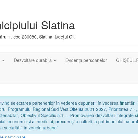
cipiului Slatina
rul 1, cod 230080, Slatina, județul Olt
ș
Dezvoltare durabilă
Evidența persoanelor
GHIȘEUL.
vind selectarea partenerilor în vederea depunerii în vederea finanțării
adrul Programului Regional Sud-Vest Oltenia 2021-2027, Prioritatea 7 - 
ustenabilă”, Obiectivul Specific 5.1. - „Promovarea dezvoltării integrate și
al, economic și al mediului, precum și a culturii, a patrimoniului natural
 a securității în zonele urbane”
de participare