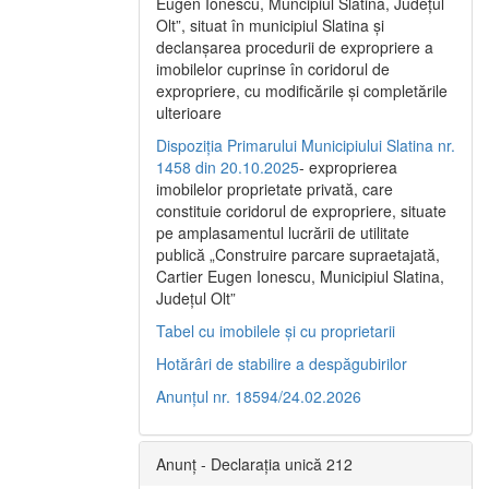
Eugen Ionescu, Muncipiul Slatina, Judeţul
Olt”, situat în municipiul Slatina şi
declanşarea procedurii de expropriere a
imobilelor cuprinse în coridorul de
expropriere, cu modificările şi completările
ulterioare
Dispoziția Primarului Municipiului Slatina nr.
1458 din 20.10.2025
- exproprierea
imobilelor proprietate privată, care
constituie coridorul de expropriere, situate
pe amplasamentul lucrării de utilitate
publică „Construire parcare supraetajată,
Cartier Eugen Ionescu, Municipiul Slatina,
Județul Olt”
Tabel cu imobilele și cu proprietarii
Hotărâri de stabilire a despăgubirilor
Anunțul nr. 18594/24.02.2026
Anunț - Declarația unică 212