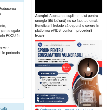
2 Reducerea
e
Atenție!
Acordarea suplimentului pentru
energie (50 lei/lună) nu se face automat.
Beneficiarii trebuie să depună o cerere în
ente,
platforma ePIDS, conform procedurii
ă şanse egale
legale.
e prin POCU în
privind
i în perioada
ocală
Ordonanța de urgență nr. 35/2025