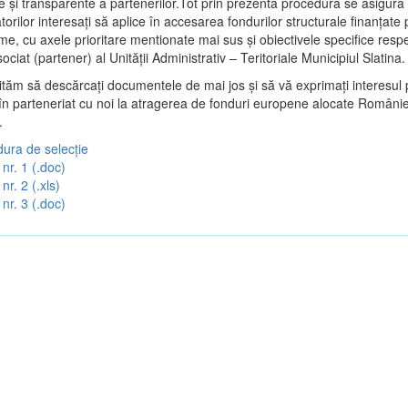
e şi transparente a partenerilor.Tot prin prezenta procedura se asigur
torilor interesaţi să aplice în accesarea fondurilor structurale finanţate 
e, cu axele prioritare mentionate mai sus și obiectivele specifice respe
sociat (partener) al Unității Administrativ – Teritoriale Municipiul Slatina.
vităm să descărcați documentele de mai jos și să vă exprimați interesul 
 în parteneriat cu noi la atragerea de fonduri europene alocate Românie
.
ura de selecție
nr. 1 (.doc)
nr. 2 (.xls)
nr. 3 (.doc)