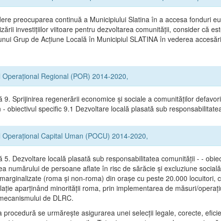
ere preocuparea continuă a Municipiului Slatina în a accesa fonduri e
zării investițiilor viitoare pentru dezvoltarea comunității, consider că e
 unui Grup de Acțiune Locală în Municipiul SLATINA în vederea accesării
l Operațional Regional (POR) 2014-2020,
ă 9. Sprijinirea regenerării economice și sociale a comunităților defavor
- obiectivul specific 9.1 Dezvoltare locală plasată sub responsabilitate
l Operațional Capital Uman (POCU) 2014-2020,
ă 5. Dezvoltare locală plasată sub responsabilitatea comunității - - obiec
a numărului de persoane aflate în risc de sărăcie şi excluziune socială
 marginalizate (roma şi non-roma) din oraşe cu peste 20.000 locuitori, 
lație aparținând minorității roma, prin implementarea de măsuri/operați
l mecanismului de DLRC.
 procedură se urmăreşte asigurarea unei selecții legale, corecte, efici