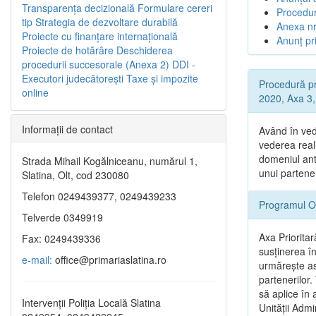
Transparenţa decizională
Formulare cereri
Procedur
tip
Strategia de dezvoltare durabilă
Anexa nr
Proiecte cu finanţare internaţională
Anunț pri
Proiecte de hotărâre
Deschiderea
procedurii succesorale (Anexa 2)
DDI -
Executori judecătorești
Taxe şi impozite
Procedură pr
online
2020, Axa 3, 
Informaţii de contact
Având în ved
vederea reali
domeniul ant
Strada Mihail Kogălniceanu, numărul 1,
unui partene
Slatina, Olt, cod 230080
Telefon 0249439377, 0249439233
Programul O
Telverde 0349919
Axa Prioritar
Fax: 0249439336
susținerea î
e-mail:
office@primariaslatina.ro
urmăreşte asi
partenerilor.
să aplice în 
Intervenții Poliția Locală Slatina
Unității Admi