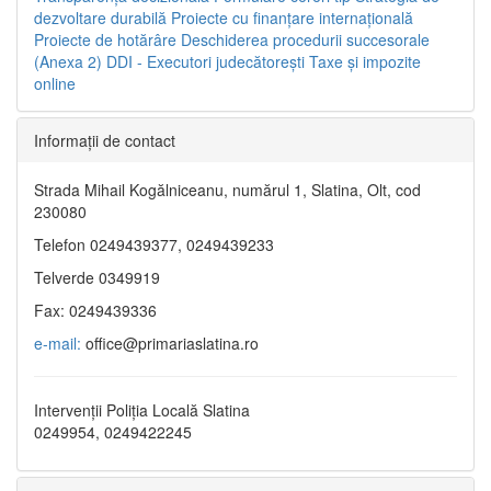
dezvoltare durabilă
Proiecte cu finanţare internaţională
Proiecte de hotărâre
Deschiderea procedurii succesorale
(Anexa 2)
DDI - Executori judecătorești
Taxe şi impozite
online
Informaţii de contact
Strada Mihail Kogălniceanu, numărul 1, Slatina, Olt, cod
230080
Telefon 0249439377, 0249439233
Telverde 0349919
Fax: 0249439336
e-mail:
office@primariaslatina.ro
Intervenții Poliția Locală Slatina
0249954, 0249422245