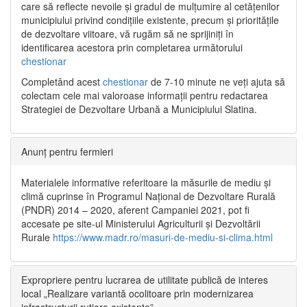
care să reflecte nevoile și gradul de mulțumire al cetățenilor
municipiului privind condițiile existente, precum și prioritățile
de dezvoltare viitoare, vă rugăm să ne sprijiniți în
identificarea acestora prin completarea următorului
chestionar
Completând acest
chestionar
de 7-10 minute ne veți ajuta să
colectam cele mai valoroase informații pentru redactarea
Strategiei de Dezvoltare Urbană a Municipiului Slatina.
Anunț pentru fermieri
Materialele informative referitoare la măsurile de mediu și
climă cuprinse în Programul Național de Dezvoltare Rurală
(PNDR) 2014 – 2020, aferent Campaniei 2021, pot fi
accesate pe site-ul Ministerului Agriculturii și Dezvoltării
Rurale
https://www.madr.ro/masuri-de-mediu-si-clima.html
Expropriere pentru lucrarea de utilitate publică de interes
local „Realizare variantă ocolitoare prin modernizarea
infrastructurii rutiere existente”