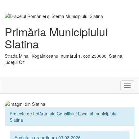
Primăria Municipiului
Slatina
Strada Mihail Kogălniceanu, numărul 1, cod 230080, Slatina,
județul Olt
Activ
sau
dezac
meniu
Proiecte de hotărâri ale Consiliului Local al municipiului
Slatina
Sedinta extraordinara 03.08.2026