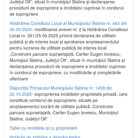
Județul Olt”, situat în municipiul Slatina și declanșarea
procedurii de expropriere a imobilelor cuprinse în coridorul
de expropriere
Hotărârea Consiliului Local al Municipiului Slatina nr. 443 din
30.09.2025
- modificarea anexei nr. 2 la Hotărârea Consiliului
Local nr. 261/25.06.2025 privind declararea de utilitate
publică şi de interes local şi aprobarea amplasamentului
pentru lucrarea de utilitate publică de interes local
„Construire parcare supraetajată, Cartier Eugen Ionescu,
Muncipiul Slatina, Judeţul Olt”, situat în municipiul Slatina şi
declanşarea procedurii de expropriere a imobilelor cuprinse
în coridorul de expropriere, cu modificările şi completările
ulterioare
Dispoziția Primarului Municipiului Slatina nr. 1458 din
20.10.2025
- exproprierea imobilelor proprietate privată, care
constituie coridorul de expropriere, situate pe
amplasamentul lucrării de utilitate publică „Construire
parcare supraetajată, Cartier Eugen Ionescu, Municipiul
Slatina, Județul Olt”
Tabel cu imobilele și cu proprietarii
Hotărâri de stabilire a despăgubirilor