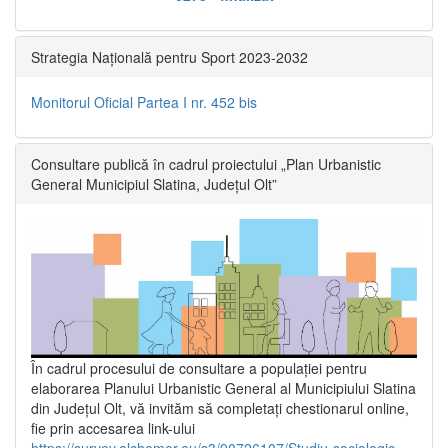
Strategia Națională pentru Sport 2023-2032
Monitorul Oficial Partea I nr. 452 bis
Consultare publică în cadrul proiectului „Plan Urbanistic
General Municipiul Slatina, Județul Olt”
În cadrul procesului de consultare a populaţiei pentru
elaborarea Planului Urbanistic General al Municipiului Slatina
din Județul Olt, vă invităm să completați chestionarul online,
fie prin accesarea link-ului
https://survey.alchemer.eu/s3/90726107/Studiu-sociologic-