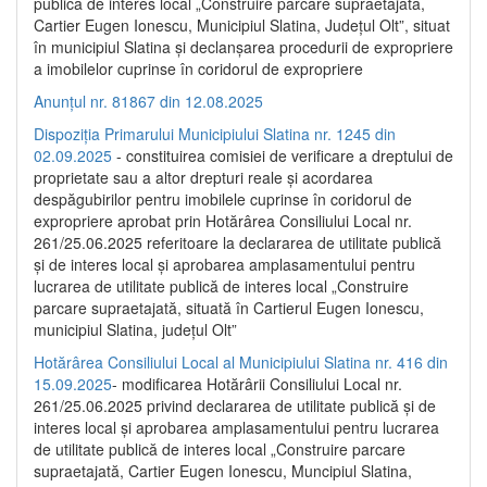
publică de interes local „Construire parcare supraetajată,
Cartier Eugen Ionescu, Municipiul Slatina, Județul Olt”, situat
în municipiul Slatina și declanșarea procedurii de expropriere
a imobilelor cuprinse în coridorul de expropriere
Anunțul nr. 81867 din 12.08.2025
Dispoziția Primarului Municipiului Slatina nr. 1245 din
02.09.2025
- constituirea comisiei de verificare a dreptului de
proprietate sau a altor drepturi reale și acordarea
despăgubirilor pentru imobilele cuprinse în coridorul de
expropriere aprobat prin Hotărârea Consiliului Local nr.
261/25.06.2025 referitoare la declararea de utilitate publică
și de interes local și aprobarea amplasamentului pentru
lucrarea de utilitate publică de interes local „Construire
parcare supraetajată, situată în Cartierul Eugen Ionescu,
municipiul Slatina, județul Olt”
Hotărârea Consiliului Local al Municipiului Slatina nr. 416 din
15.09.2025
- modificarea Hotărârii Consiliului Local nr.
261/25.06.2025 privind declararea de utilitate publică și de
interes local și aprobarea amplasamentului pentru lucrarea
de utilitate publică de interes local „Construire parcare
supraetajată, Cartier Eugen Ionescu, Muncipiul Slatina,