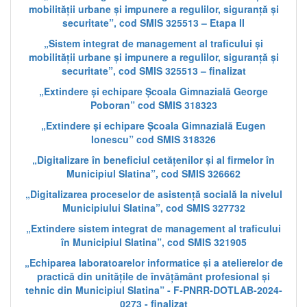
mobilității urbane și impunere a regulilor, siguranță și
securitate”, cod SMIS 325513 – Etapa II
„Sistem integrat de management al traficului și
mobilității urbane și impunere a regulilor, siguranță și
securitate”, cod SMIS 325513 – finalizat
„Extindere și echipare Școala Gimnazială George
Poboran” cod SMIS 318323
„Extindere și echipare Școala Gimnazială Eugen
Ionescu” cod SMIS 318326
„Digitalizare în beneficiul cetățenilor și al firmelor în
Municipiul Slatina”, cod SMIS 326662
„Digitalizarea proceselor de asistență socială la nivelul
Municipiului Slatina”, cod SMIS 327732
„Extindere sistem integrat de management al traficului
în Municipiul Slatina”, cod SMIS 321905
„Echiparea laboratoarelor informatice și a atelierelor de
practică din unitățile de învățământ profesional și
tehnic din Municipiul Slatina” - F-PNRR-DOTLAB-2024-
0273 - finalizat