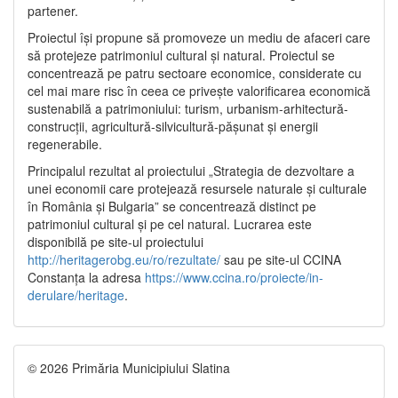
partener.
Proiectul își propune să promoveze un mediu de afaceri care
să protejeze patrimoniul cultural și natural. Proiectul se
concentrează pe patru sectoare economice, considerate cu
cel mai mare risc în ceea ce privește valorificarea economică
sustenabilă a patrimoniului: turism, urbanism-arhitectură-
construcții, agricultură-silvicultură-pășunat și energii
regenerabile.
Principalul rezultat al proiectului „Strategia de dezvoltare a
unei economii care protejează resursele naturale și culturale
în România și Bulgaria” se concentrează distinct pe
patrimoniul cultural și pe cel natural. Lucrarea este
disponibilă pe site-ul proiectului
http://heritagerobg.eu/ro/rezultate/
sau pe site-ul CCINA
Constanța la adresa
https://www.ccina.ro/proiecte/in-
derulare/heritage
.
© 2026 Primăria Municipiului Slatina