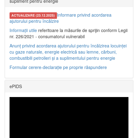
supliment pentru energie
Informare privind acordarea
ACTUALIZARE (23.12.2025)
ajutorului pentru încălzire
Informații utile
referitoare la măsurile de sprijin conform Legii
nr. 226/2021 - consumatorul vulnerabil
Anunț privind acordarea ajutorului pentru încălzirea locuinței
cu gaze naturale, energie electrică sau lemne, cărbuni,
combustibili petrolieri și a suplimentului pentru energie
Formular cerere-declarație pe proprie răspundere
ePIDS