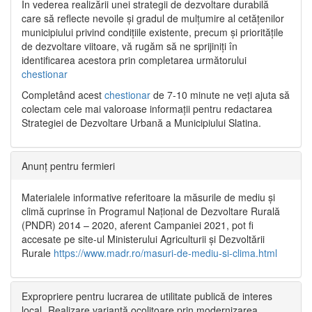
În vederea realizării unei strategii de dezvoltare durabilă
care să reflecte nevoile și gradul de mulțumire al cetățenilor
municipiului privind condițiile existente, precum și prioritățile
de dezvoltare viitoare, vă rugăm să ne sprijiniți în
identificarea acestora prin completarea următorului
chestionar
Completând acest
chestionar
de 7-10 minute ne veți ajuta să
colectam cele mai valoroase informații pentru redactarea
Strategiei de Dezvoltare Urbană a Municipiului Slatina.
Anunț pentru fermieri
Materialele informative referitoare la măsurile de mediu și
climă cuprinse în Programul Național de Dezvoltare Rurală
(PNDR) 2014 – 2020, aferent Campaniei 2021, pot fi
accesate pe site-ul Ministerului Agriculturii și Dezvoltării
Rurale
https://www.madr.ro/masuri-de-mediu-si-clima.html
Expropriere pentru lucrarea de utilitate publică de interes
local „Realizare variantă ocolitoare prin modernizarea