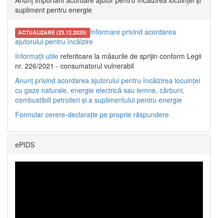
Anunț important acordare ajutor pentru încălzirea locuinței și
supliment pentru energie
Informare privind acordarea
ACTUALIZARE (23.12.2025)
ajutorului pentru încălzire
Informații utile
referitoare la măsurile de sprijin conform Legii
nr. 226/2021 - consumatorul vulnerabil
Anunț privind acordarea ajutorului pentru încălzirea locuinței
cu gaze naturale, energie electrică sau lemne, cărbuni,
combustibili petrolieri și a suplimentului pentru energie
Formular cerere-declarație pe proprie răspundere
ePIDS