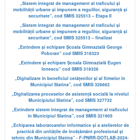
„Sistem integrat de management al traficului și
mobilității urbane și impunere a regulilor, siguranță și
securitate”, cod SMIS 325513 – Etapa II
„Sistem integrat de management al traficului și
mobilității urbane și impunere a regulilor, siguranță și
securitate”, cod SMIS 325513 – finalizat
„Extindere și echipare Școala Gimnazială George
Poboran” cod SMIS 318323
„Extindere și echipare Școala Gimnazială Eugen
Ionescu” cod SMIS 318326
„Digitalizare în beneficiul cetățenilor și al firmelor în
Municipiul Slatina”, cod SMIS 326662
„Digitalizarea proceselor de asistență socială la nivelul
Municipiului Slatina”, cod SMIS 327732
„Extindere sistem integrat de management al traficului
în Municipiul Slatina”, cod SMIS 321905
„Echiparea laboratoarelor informatice și a atelierelor de
practică din unitățile de învățământ profesional și
tehnic din Municipiul Slatina” - F-PNRR-DOTLAB-2024-