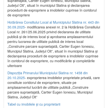
supraetajată, Cartier Eugen Ionescu, Muncipiul Slatina,
Județul Olt”, situat în municipiul Slatina și declanșarea
procedurii de expropriere a imobilelor cuprinse în coridorul
de expropriere
Hotărârea Consiliului Local al Municipiului Slatina nr. 443 din
30.09.2025
- modificarea anexei nr. 2 la Hotărârea Consiliului
Local nr. 261/25.06.2025 privind declararea de utilitate
publică şi de interes local şi aprobarea amplasamentului
pentru lucrarea de utilitate publică de interes local
„Construire parcare supraetajată, Cartier Eugen Ionescu,
Muncipiul Slatina, Judeţul Olt”, situat în municipiul Slatina şi
declanşarea procedurii de expropriere a imobilelor cuprinse
în coridorul de expropriere, cu modificările şi completările
ulterioare
Dispoziția Primarului Municipiului Slatina nr. 1458 din
20.10.2025
- exproprierea imobilelor proprietate privată, care
constituie coridorul de expropriere, situate pe
amplasamentul lucrării de utilitate publică „Construire
parcare supraetajată, Cartier Eugen Ionescu, Municipiul
Slatina, Județul Olt”
Tabel cu imobilele și cu proprietarii