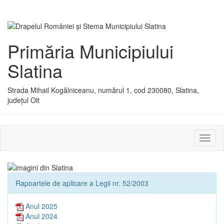
Primăria Municipiului
Slatina
Strada Mihail Kogălniceanu, numărul 1, cod 230080, Slatina,
județul Olt
Activ
sau
dezac
meniu
Rapoartele de aplicare a Legii nr. 52/2003
Anul 2025
Anul 2024