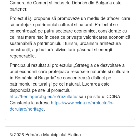
Camera de Comerț și Industrie Dobrich din Bulgaria este
partener.
Proiectul își propune să promoveze un mediu de afaceri care
să protejeze patrimoniul cultural și natural. Proiectul se
concentrează pe patru sectoare economice, considerate cu
cel mai mare risc în ceea ce privește valorificarea economică
sustenabilă a patrimoniului: turism, urbanism-arhitectură-
construcții, agricultură-silvicultură-pășunat și energii
regenerabile.
Principalul rezultat al proiectului „Strategia de dezvoltare a
unei economii care protejează resursele naturale și culturale
în România și Bulgaria” se concentrează distinct pe
patrimoniul cultural și pe cel natural. Lucrarea este
disponibilă pe site-ul proiectului
http://heritagerobg.eu/ro/rezultate/
sau pe site-ul CCINA
Constanța la adresa
https://www.ccina.ro/proiecte/in-
derulare/heritage
.
© 2026 Primăria Municipiului Slatina