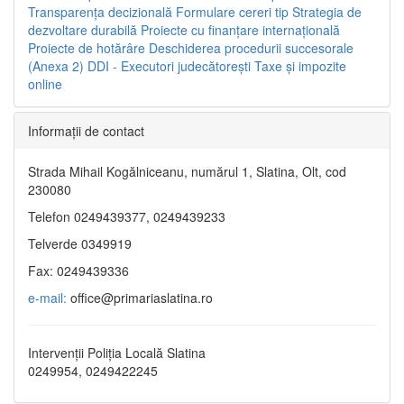
Transparenţa decizională
Formulare cereri tip
Strategia de
dezvoltare durabilă
Proiecte cu finanţare internaţională
Proiecte de hotărâre
Deschiderea procedurii succesorale
(Anexa 2)
DDI - Executori judecătorești
Taxe şi impozite
online
Informaţii de contact
Strada Mihail Kogălniceanu, numărul 1, Slatina, Olt, cod
230080
Telefon 0249439377, 0249439233
Telverde 0349919
Fax: 0249439336
e-mail:
office@primariaslatina.ro
Intervenții Poliția Locală Slatina
0249954, 0249422245