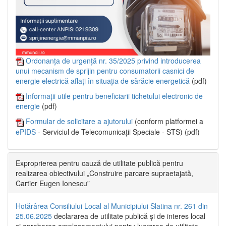
Ordonanța de urgență nr. 35/2025 privind introducerea
unui mecanism de sprijin pentru consumatorii casnici de
energie electrică aflați în situația de sărăcie energetică
(pdf)
Informații utile pentru beneficiarii tichetului electronic de
energie
(pdf)
Formular de solicitare a ajutorului
(conform platformei a
ePIDS
- Serviciul de Telecomunicații Speciale - STS) (pdf)
Exproprierea pentru cauză de utilitate publică pentru
realizarea obiectivului „Construire parcare supraetajată,
Cartier Eugen Ionescu”
Hotărârea Consiliului Local al Municipiului Slatina nr. 261 din
25.06.2025
declararea de utilitate publică și de interes local
și aprobarea amplasamentului pentru lucrarea de utilitate