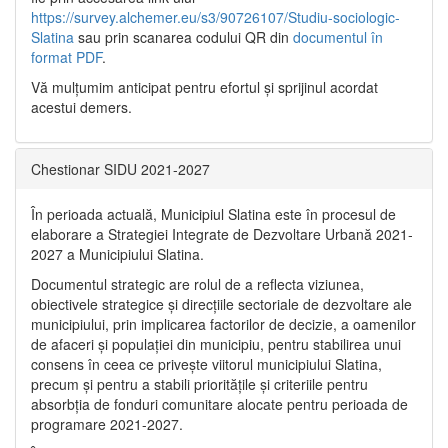
https://survey.alchemer.eu/s3/90726107/Studiu-sociologic-
Slatina
sau prin scanarea codului QR din
documentul în
format PDF
.
Vă mulţumim anticipat pentru efortul şi sprijinul acordat
acestui demers.
Chestionar SIDU 2021-2027
În perioada actuală, Municipiul Slatina este în procesul de
elaborare a Strategiei Integrate de Dezvoltare Urbană 2021‐
2027 a Municipiului Slatina.
Documentul strategic are rolul de a reflecta viziunea,
obiectivele strategice și direcțiile sectoriale de dezvoltare ale
municipiului, prin implicarea factorilor de decizie, a oamenilor
de afaceri și populației din municipiu, pentru stabilirea unui
consens în ceea ce privește viitorul municipiului Slatina,
precum și pentru a stabili prioritățile și criteriile pentru
absorbția de fonduri comunitare alocate pentru perioada de
programare 2021-2027.