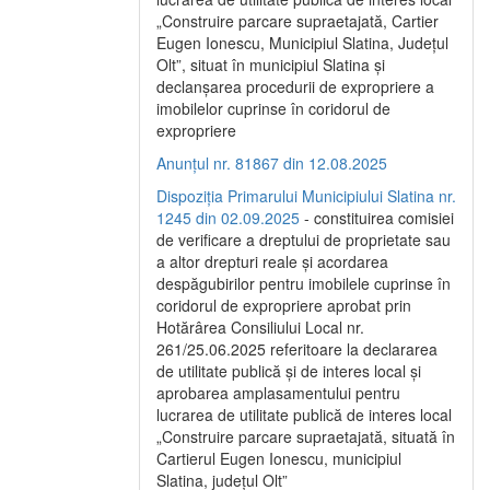
„Construire parcare supraetajată, Cartier
Eugen Ionescu, Municipiul Slatina, Județul
Olt”, situat în municipiul Slatina și
declanșarea procedurii de expropriere a
imobilelor cuprinse în coridorul de
expropriere
Anunțul nr. 81867 din 12.08.2025
Dispoziția Primarului Municipiului Slatina nr.
1245 din 02.09.2025
- constituirea comisiei
de verificare a dreptului de proprietate sau
a altor drepturi reale și acordarea
despăgubirilor pentru imobilele cuprinse în
coridorul de expropriere aprobat prin
Hotărârea Consiliului Local nr.
261/25.06.2025 referitoare la declararea
de utilitate publică și de interes local și
aprobarea amplasamentului pentru
lucrarea de utilitate publică de interes local
„Construire parcare supraetajată, situată în
Cartierul Eugen Ionescu, municipiul
Slatina, județul Olt”