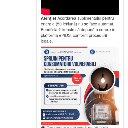
Atenție!
Acordarea suplimentului pentru
energie (50 lei/lună) nu se face automat.
Beneficiarii trebuie să depună o cerere în
platforma ePIDS, conform procedurii
legale.
Ordonanța de urgență nr. 35/2025