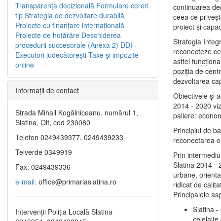
Transparenţa decizională
Formulare cereri
continuarea de
tip
Strategia de dezvoltare durabilă
ceea ce priveşt
Proiecte cu finanţare internaţională
proiect și capac
Proiecte de hotărâre
Deschiderea
Strategia Integ
procedurii succesorale (Anexa 2)
DDI -
reconecteze cent
Executori judecătorești
Taxe şi impozite
astfel funcţiona
online
poziţia de centr
dezvoltarea capi
Informaţii de contact
Obiectivele şi 
2014 - 2020 vize
Strada Mihail Kogălniceanu, numărul 1,
paliere: econom
Slatina, Olt, cod 230080
Principiul de b
Telefon 0249439377, 0249439233
reconectarea ora
Telverde 0349919
Prin intermediu
Slatina 2014 - 
Fax: 0249439336
urbane, orientat
e-mail:
office@primariaslatina.ro
ridicat de calit
Principalele as
Slatina -
Intervenții Poliția Locală Slatina
celelalte