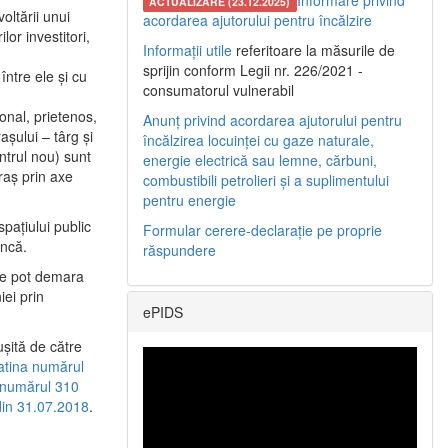
Informare privind
ACTUALIZARE (23.12.2025)
oltării unui
acordarea ajutorului pentru încălzire
or investitori,
Informații utile
referitoare la măsurile de
sprijin conform Legii nr. 226/2021 -
între ele şi cu
consumatorul vulnerabil
etonal, prietenos,
Anunț privind acordarea ajutorului pentru
şului – târg şi
încălzirea locuinței cu gaze naturale,
entrul nou) sunt
energie electrică sau lemne, cărbuni,
raş prin axe
combustibili petrolieri și a suplimentului
pentru energie
spaţiului public
Formular cerere-declarație pe proprie
uncă.
răspundere
 se pot demara
iei prin
ePIDS
uşită de către
latina numărul
a numărul 310
 din 31.07.2018
.