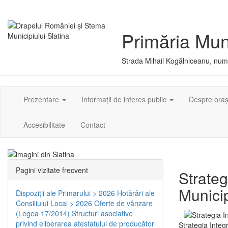
Primăria Muni
Strada Mihail Kogălniceanu, numă
Prezentare
Informații de interes public
Despre ora
Accesibilitate
Contact
Pagini vizitate frecvent
Strateg
Municip
Dispoziţii ale Primarului > 2026
Hotărâri ale
Consiliului Local > 2026
Oferte de vânzare
(Legea 17/2014)
Structuri asociative
privind eliberarea atestatului de producător
Strategia Integ