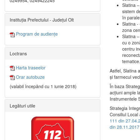
0249954, 0249422245
Slatina –
sistem de
în paralel
Instituția Prefectului - Județul Olt
Slatina -
zona cent
Program de audiențe
Slatina – 
cu o zonă
centru in
Loctrans
reconecta
tematice
Harta traseelor
Astfel, Slatina 
şi farmecul vec
Orar autobuze
În baza Strateg
(valabil începând cu 1 iunie 2018)
acţiuni ample l
Instrumentele S
Legături utile
Strategia Integ
Consiliul Local 
111 din 27.04.
din 28.11.2017