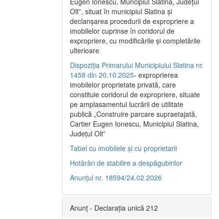
Eugen Ionescu, Muncipiul Slatina, Judeţul
Olt”, situat în municipiul Slatina şi
declanşarea procedurii de expropriere a
imobilelor cuprinse în coridorul de
expropriere, cu modificările şi completările
ulterioare
Dispoziția Primarului Municipiului Slatina nr.
1458 din 20.10.2025
- exproprierea
imobilelor proprietate privată, care
constituie coridorul de expropriere, situate
pe amplasamentul lucrării de utilitate
publică „Construire parcare supraetajată,
Cartier Eugen Ionescu, Municipiul Slatina,
Județul Olt”
Tabel cu imobilele și cu proprietarii
Hotărâri de stabilire a despăgubirilor
Anunțul nr. 18594/24.02.2026
Anunț - Declarația unică 212