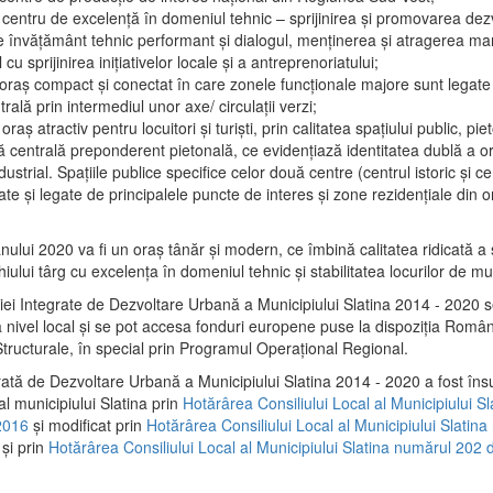
 centru de excelenţă în domeniul tehnic – sprijinirea şi promovarea dezv
 învăţământ tehnic performant şi dialogul, menţinerea şi atragerea maril
 cu sprijinirea iniţiativelor locale şi a antreprenoriatului;
 oraş compact şi conectat în care zonele funcţionale majore sunt legate 
rală prin intermediul unor axe/ circulații verzi;
oraş atractiv pentru locuitori şi turişti, prin calitatea spaţiului public, pi
 centrală preponderent pietonală, ce evidenţiază identitatea dublă a ora
dustrial. Spaţiile publice specifice celor două centre (centrul istoric şi c
te şi legate de principalele puncte de interes şi zone rezidenţiale din o
.
anului 2020 va fi un oraş tânăr şi modern, ce îmbină calitatea ridicată a 
hiului târg cu excelenţa în domeniul tehnic şi stabilitatea locurilor de m
iei Integrate de Dezvoltare Urbană a Municipiului Slatina 2014 - 2020
a nivel local şi se pot accesa fonduri europene puse la dispoziţia Român
tructurale, în special prin Programul Operațional Regional.
rată de Dezvoltare Urbană a Municipiului Slatina 2014 - 2020 a fost îns
al municipiului Slatina prin
Hotărârea Consiliului Local al Municipiului S
2016
și modificat prin
Hotărârea Consiliului Local al Municipiului Slatin
și prin
Hotărârea Consiliului Local al Municipiului Slatina numărul 202