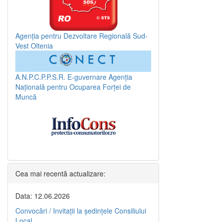
Agenția pentru Dezvoltare Regională Sud-
Vest Oltenia
A.N.P.C.P.P.S.R.
E-guvernare
Agenția
Națională pentru Ocuparea Forței de
Muncă
Cea mai recentă actualizare:
Data: 12.06.2026
Convocări / Invitaţii la şedinţele Consiliului
Local