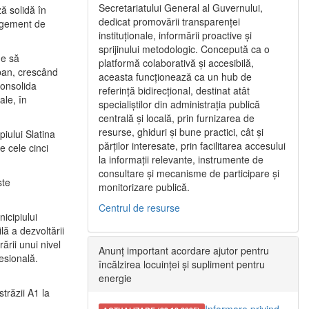
Secretariatului General al Guvernului,
ă solidă în
dedicat promovării transparenței
nagement de
instituționale, informării proactive și
sprijinului metodologic. Concepută ca o
ne să
platformă colaborativă și accesibilă,
urban, crescând
aceasta funcționează ca un hub de
consolida
referință bidirecțional, destinat atât
ale, în
specialiștilor din administrația publică
centrală și locală, prin furnizarea de
resurse, ghiduri și bune practici, cât și
iului Slatina
părților interesate, prin facilitarea accesului
e cele cinci
la informații relevante, instrumente de
consultare și mecanisme de participare și
ste
monitorizare publică.
Centrul de resurse
icipiului
ă a dezvoltării
ării unui nivel
Anunț important acordare ajutor pentru
fesională.
încălzirea locuinței și supliment pentru
energie
trăzii A1 la