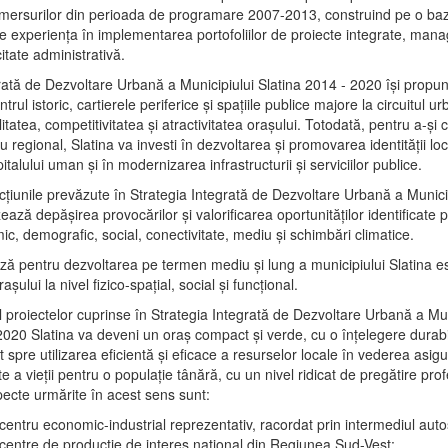
mersurilor din perioada de programare 2007-2013, construind pe o baz
e experienţa în implementarea portofoliilor de proiecte integrate, ma
itate administrativă.
rată de Dezvoltare Urbană a Municipiului Slatina 2014 - 2020 își propu
rul istoric, cartierele periferice şi spaţiile publice majore la circuitul 
litatea, competitivitatea şi atractivitatea oraşului. Totodată, pentru a-şi 
u regional, Slatina va investi în dezvoltarea şi promovarea identităţii loc
talului uman şi în modernizarea infrastructurii şi serviciilor publice.
acţiunile prevăzute în Strategia Integrată de Dezvoltare Urbană a Municip
ază depășirea provocărilor şi valorificarea oportunităţilor identificate p
ic, demografic, social, conectivitate, mediu şi schimbări climatice.
ază pentru dezvoltarea pe termen mediu şi lung a municipiului Slatina e
şului la nivel fizico-spaţial, social şi funcţional.
l proiectelor cuprinse în Strategia Integrată de Dezvoltare Urbană a Mun
2020 Slatina va deveni un oraş compact şi verde, cu o înţelegere durabil
 spre utilizarea eficientă şi eficace a resurselor locale în vederea asigur
ate a vieţii pentru o populaţie tânără, cu un nivel ridicat de pregătire pro
pecte urmărite în acest sens sunt:
 centru economic-industrial reprezentativ, racordat prin intermediul autos
 centre de producţie de interes naţional din Regiunea Sud-Vest;