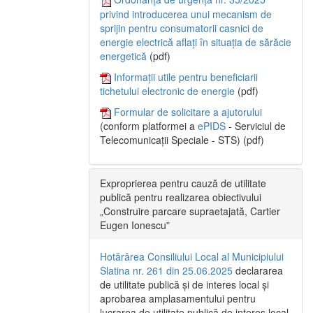
privind introducerea unui mecanism de
sprijin pentru consumatorii casnici de
energie electrică aflați în situația de sărăcie
energetică
(pdf)
Informații utile pentru beneficiarii
tichetului electronic de energie
(pdf)
Formular de solicitare a ajutorului
(conform platformei a
ePIDS
- Serviciul de
Telecomunicații Speciale - STS) (pdf)
Exproprierea pentru cauză de utilitate
publică pentru realizarea obiectivului
„Construire parcare supraetajată, Cartier
Eugen Ionescu”
Hotărârea Consiliului Local al Municipiului
Slatina nr. 261 din 25.06.2025
declararea
de utilitate publică și de interes local și
aprobarea amplasamentului pentru
lucrarea de utilitate publică de interes local