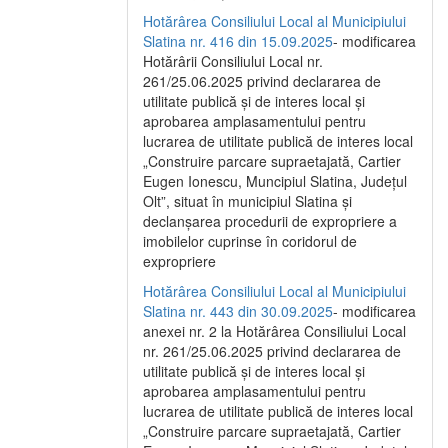
Hotărârea Consiliului Local al Municipiului
Slatina nr. 416 din 15.09.2025
- modificarea
Hotărârii Consiliului Local nr.
261/25.06.2025 privind declararea de
utilitate publică și de interes local și
aprobarea amplasamentului pentru
lucrarea de utilitate publică de interes local
„Construire parcare supraetajată, Cartier
Eugen Ionescu, Muncipiul Slatina, Județul
Olt”, situat în municipiul Slatina și
declanșarea procedurii de expropriere a
imobilelor cuprinse în coridorul de
expropriere
Hotărârea Consiliului Local al Municipiului
Slatina nr. 443 din 30.09.2025
- modificarea
anexei nr. 2 la Hotărârea Consiliului Local
nr. 261/25.06.2025 privind declararea de
utilitate publică şi de interes local şi
aprobarea amplasamentului pentru
lucrarea de utilitate publică de interes local
„Construire parcare supraetajată, Cartier