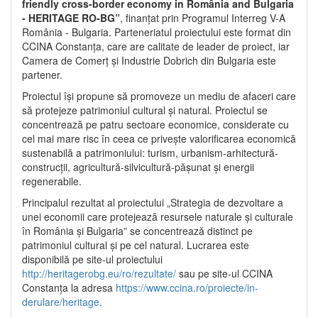
friendly cross-border economy in România and Bulgaria
- HERITAGE RO-BG”
, finanțat prin Programul Interreg V-A
România - Bulgaria. Parteneriatul proiectului este format din
CCINA Constanța, care are calitate de leader de proiect, iar
Camera de Comerț și Industrie Dobrich din Bulgaria este
partener.
Proiectul își propune să promoveze un mediu de afaceri care
să protejeze patrimoniul cultural și natural. Proiectul se
concentrează pe patru sectoare economice, considerate cu
cel mai mare risc în ceea ce privește valorificarea economică
sustenabilă a patrimoniului: turism, urbanism-arhitectură-
construcții, agricultură-silvicultură-pășunat și energii
regenerabile.
Principalul rezultat al proiectului „Strategia de dezvoltare a
unei economii care protejează resursele naturale și culturale
în România și Bulgaria” se concentrează distinct pe
patrimoniul cultural și pe cel natural. Lucrarea este
disponibilă pe site-ul proiectului
http://heritagerobg.eu/ro/rezultate/
sau pe site-ul CCINA
Constanța la adresa
https://www.ccina.ro/proiecte/in-
derulare/heritage
.