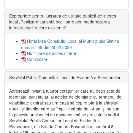
Expropriere pentru lucrarea de utilitate publică de interes
local „Realizare variantă ocolitoare prin modernizarea
infrastructurii rutiere existente”
Hotărârea Consiliului Local al Municipiului Slatina
numărul 49 din 29.02.2020
Notificare de acces în teren
Convocare
Serviciul Public Comunitar Local de Evidență a Persoanelor
Adresează invitația tuturor cetățenilor care nu dețin acte de
identitate, sunt titulari ai actelor de identitate cu termenul de
valabilitate expirat sau urmează să expire până la sfârșitul
anului și tinerilor care au împlinit vârsta de 14 ani și nu sunt
în posesia unui astfel de document să se prezinte la sediul
Serviciului Public Comunitar Local de Evidență a
Persoanelor, din Strada Centura Basarabilor, numărul 8,
județul Olt, pentru a fi puși în legalitate pe linie de evidență a