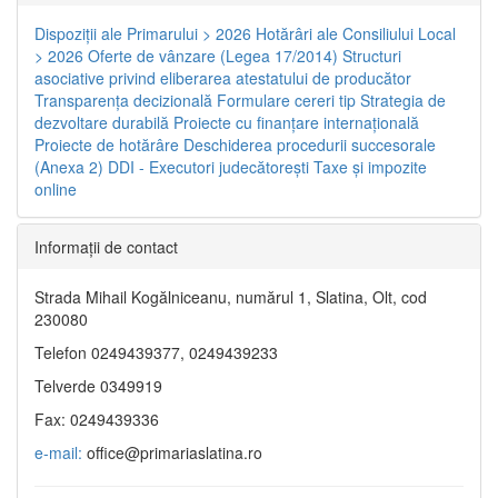
Dispoziţii ale Primarului > 2026
Hotărâri ale Consiliului Local
> 2026
Oferte de vânzare (Legea 17/2014)
Structuri
asociative privind eliberarea atestatului de producător
Transparenţa decizională
Formulare cereri tip
Strategia de
dezvoltare durabilă
Proiecte cu finanţare internaţională
Proiecte de hotărâre
Deschiderea procedurii succesorale
(Anexa 2)
DDI - Executori judecătorești
Taxe şi impozite
online
Informaţii de contact
Strada Mihail Kogălniceanu, numărul 1, Slatina, Olt, cod
230080
Telefon 0249439377, 0249439233
Telverde 0349919
Fax: 0249439336
e-mail:
office@primariaslatina.ro