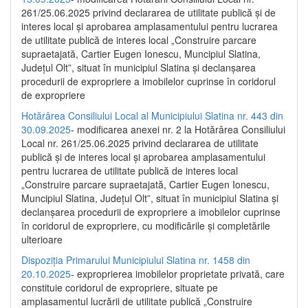
261/25.06.2025 privind declararea de utilitate publică și de
interes local și aprobarea amplasamentului pentru lucrarea
de utilitate publică de interes local „Construire parcare
supraetajată, Cartier Eugen Ionescu, Muncipiul Slatina,
Județul Olt”, situat în municipiul Slatina și declanșarea
procedurii de expropriere a imobilelor cuprinse în coridorul
de expropriere
Hotărârea Consiliului Local al Municipiului Slatina nr. 443 din
30.09.2025
- modificarea anexei nr. 2 la Hotărârea Consiliului
Local nr. 261/25.06.2025 privind declararea de utilitate
publică şi de interes local şi aprobarea amplasamentului
pentru lucrarea de utilitate publică de interes local
„Construire parcare supraetajată, Cartier Eugen Ionescu,
Muncipiul Slatina, Judeţul Olt”, situat în municipiul Slatina şi
declanşarea procedurii de expropriere a imobilelor cuprinse
în coridorul de expropriere, cu modificările şi completările
ulterioare
Dispoziția Primarului Municipiului Slatina nr. 1458 din
20.10.2025
- exproprierea imobilelor proprietate privată, care
constituie coridorul de expropriere, situate pe
amplasamentul lucrării de utilitate publică „Construire