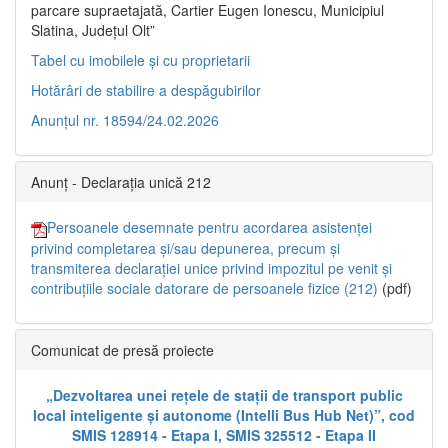
parcare supraetajată, Cartier Eugen Ionescu, Municipiul
Slatina, Județul Olt”
Tabel cu imobilele și cu proprietarii
Hotărâri de stabilire a despăgubirilor
Anunțul nr. 18594/24.02.2026
Anunț - Declarația unică 212
Persoanele desemnate pentru acordarea asistenței
privind completarea și/sau depunerea, precum și
transmiterea declarației unice privind impozitul pe venit și
contribuțiile sociale datorare de persoanele fizice (212)
(pdf)
Comunicat de presă proiecte
„Dezvoltarea unei rețele de stații de transport public
local inteligente și autonome (Intelli Bus Hub Net)”, cod
SMIS 128914 - Etapa I, SMIS 325512 - Etapa II