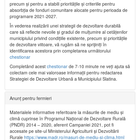
precum și pentru a stabili prioritățile și criteriile pentru
absorbția de fonduri comunitare alocate pentru perioada de
programare 2021-2027.
În vederea realizării unei strategii de dezvoltare durabilă
care să reflecte nevoile și gradul de mulțumire al cetățenilor
municipiului privind condițiile existente, precum și prioritățile
de dezvoltare viitoare, vă rugăm să ne sprijiniți în
identificarea acestora prin completarea următorului
chestionar
Completând acest
chestionar
de 7-10 minute ne veți ajuta să
colectam cele mai valoroase informații pentru redactarea
Strategiei de Dezvoltare Urbană a Municipiului Slatina.
Anunț pentru fermieri
Materialele informative referitoare la măsurile de mediu și
climă cuprinse în Programul Național de Dezvoltare Rurală
(PNDR) 2014 – 2020, aferent Campaniei 2021, pot fi
accesate pe site-ul Ministerului Agriculturii și Dezvoltării
Rurale
https://www.madr.ro/masuri-de-mediu-si-clima.html