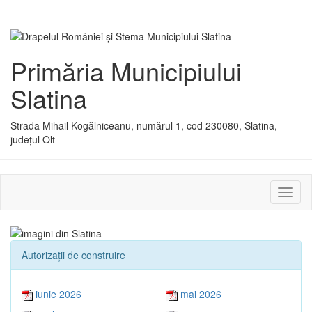
Primăria Municipiului
Slatina
Strada Mihail Kogălniceanu, numărul 1, cod 230080, Slatina,
județul Olt
Activ
sau
dezac
meniu
Autorizaţii de construire
iunie 2026
mai 2026