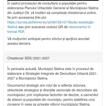
În cadrul procesului de consultare a populaţiei pentru
elaborarea Planului Urbanistic General al Municipiului Slatina
din Județul Olt, vă invităm să completați chestionarul online,
fie prin accesarea link-ului
https://survey.alchemer.eu/s3/90726107/Studiu-sociologic-
Slatina
sau prin scanarea codului QR din
documentul în
format PDF
.
Vă mulţumim anticipat pentru efortul şi sprijinul acordat
acestui demers.
Chestionar SIDU 2021-2027
În perioada actuală, Municipiul Slatina este în procesul de
elaborare a Strategiei Integrate de Dezvoltare Urbană 2021‐
2027 a Municipiului Slatina.
Documentul strategic are rolul de a reflecta viziunea,
obiectivele strategice și direcțiile sectoriale de dezvoltare ale
municipiului, prin implicarea factorilor de decizie, a oamenilor
de afaceri și populației din municipiu, pentru stabilirea unui
consens în ceea ce privește viitorul municipiului Slatina,