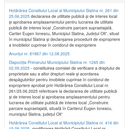
Hotărârea Consiliului Local al Municipiului Slatina nr. 261 din
25.06.2025
declararea de utilitate publică și de interes local
și aprobarea amplasamentului pentru lucrarea de utilitate
publică de interes local „Construire parcare supraetajată,
Cartier Eugen Ionescu, Municipiul Slatina, Județul Olt”, situat
în municipiul Slatina și declanșarea procedurii de expropriere
a imobilelor cuprinse în coridorul de expropriere
Anunțul nr. 81867 din 12.08.2025
Dispoziția Primarului Municipiului Slatina nr. 1245 din
02.09.2025
- constituirea comisiei de verificare a dreptului de
proprietate sau a altor drepturi reale și acordarea
despăgubirilor pentru imobilele cuprinse în coridorul de
expropriere aprobat prin Hotărârea Consiliului Local nr.
261/25.06.2025 referitoare la declararea de utilitate publică
și de interes local și aprobarea amplasamentului pentru
lucrarea de utilitate publică de interes local „Construire
parcare supraetajată, situată în Cartierul Eugen Ionescu,
municipiul Slatina, județul Olt”
Hotărârea Consiliului Local al Municipiului Slatina nr. 416 din
15.09.2025
- modificarea Hotărârii Consiliului Local nr.