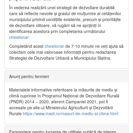
În vederea realizării unei strategii de dezvoltare durabilă
care să reflecte nevoile și gradul de mulțumire al cetățenilor
municipiului privind condițiile existente, precum și prioritățile
de dezvoltare viitoare, vă rugăm să ne sprijiniți în
identificarea acestora prin completarea următorului
chestionar
Completând acest
chestionar
de 7-10 minute ne veți ajuta să
colectam cele mai valoroase informații pentru redactarea
Strategiei de Dezvoltare Urbană a Municipiului Slatina.
Anunț pentru fermieri
Materialele informative referitoare la măsurile de mediu și
climă cuprinse în Programul Național de Dezvoltare Rurală
(PNDR) 2014 – 2020, aferent Campaniei 2021, pot fi
accesate pe site-ul Ministerului Agriculturii și Dezvoltării
Rurale
https://www.madr.ro/masuri-de-mediu-si-clima.html
Expropriere pentru lucrarea de utilitate publică de interes