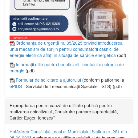
Ordonanța de urgență nr. 35/2025 privind introducerea
unui mecanism de sprijin pentru consumatorii casnici de
energie electrică aflați în situația de sărăcie energetică
(pdf)
Informații utile pentru beneficiarii tichetului electronic de
energie
(pdf)
Formular de solicitare a ajutorului
(conform platformei a
ePIDS
- Serviciul de Telecomunicații Speciale - STS) (pdf)
Exproprierea pentru cauză de utilitate publică pentru
realizarea obiectivului „Construire parcare supraetajată,
Cartier Eugen Ionescu”
Hotărârea Consiliului Local al Municipiului Slatina nr. 261 din
25.06.2025
declararea de utilitate publică și de interes local