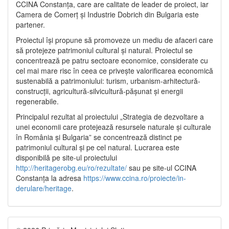
CCINA Constanța, care are calitate de leader de proiect, iar
Camera de Comerț și Industrie Dobrich din Bulgaria este
partener.
Proiectul își propune să promoveze un mediu de afaceri care
să protejeze patrimoniul cultural și natural. Proiectul se
concentrează pe patru sectoare economice, considerate cu
cel mai mare risc în ceea ce privește valorificarea economică
sustenabilă a patrimoniului: turism, urbanism-arhitectură-
construcții, agricultură-silvicultură-pășunat și energii
regenerabile.
Principalul rezultat al proiectului „Strategia de dezvoltare a
unei economii care protejează resursele naturale și culturale
în România și Bulgaria” se concentrează distinct pe
patrimoniul cultural și pe cel natural. Lucrarea este
disponibilă pe site-ul proiectului
http://heritagerobg.eu/ro/rezultate/
sau pe site-ul CCINA
Constanța la adresa
https://www.ccina.ro/proiecte/in-
derulare/heritage
.