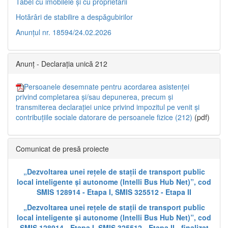
Tabel cu imobilele și cu proprietarii
Hotărâri de stabilire a despăgubirilor
Anunțul nr. 18594/24.02.2026
Anunț - Declarația unică 212
Persoanele desemnate pentru acordarea asistenței
privind completarea și/sau depunerea, precum și
transmiterea declarației unice privind impozitul pe venit și
contribuțiile sociale datorare de persoanele fizice (212)
(pdf)
Comunicat de presă proiecte
„Dezvoltarea unei rețele de stații de transport public
local inteligente și autonome (Intelli Bus Hub Net)”, cod
SMIS 128914 - Etapa I, SMIS 325512 - Etapa II
„Dezvoltarea unei rețele de stații de transport public
local inteligente și autonome (Intelli Bus Hub Net)”, cod
SMIS 128914 - Etapa I, SMIS 325512 - Etapa II - finalizat