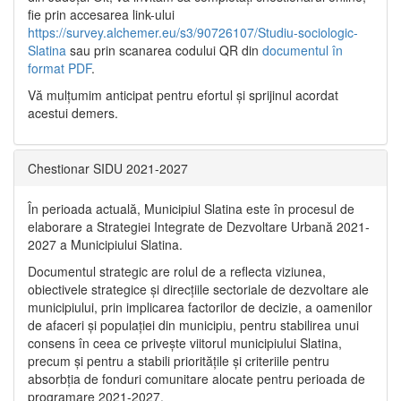
fie prin accesarea link-ului
https://survey.alchemer.eu/s3/90726107/Studiu-sociologic-
Slatina
sau prin scanarea codului QR din
documentul în
format PDF
.
Vă mulţumim anticipat pentru efortul şi sprijinul acordat
acestui demers.
Chestionar SIDU 2021-2027
În perioada actuală, Municipiul Slatina este în procesul de
elaborare a Strategiei Integrate de Dezvoltare Urbană 2021‐
2027 a Municipiului Slatina.
Documentul strategic are rolul de a reflecta viziunea,
obiectivele strategice și direcțiile sectoriale de dezvoltare ale
municipiului, prin implicarea factorilor de decizie, a oamenilor
de afaceri și populației din municipiu, pentru stabilirea unui
consens în ceea ce privește viitorul municipiului Slatina,
precum și pentru a stabili prioritățile și criteriile pentru
absorbția de fonduri comunitare alocate pentru perioada de
programare 2021-2027.