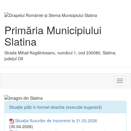
Primăria Municipiului
Slatina
Strada Mihail Kogălniceanu, numărul 1, cod 230080, Slatina,
județul Olt
Activ
sau
dezac
meniu
Situație plăți în format deschis (execuție bugetară)
Situația fluxurilor de trezorerie la 31.03.2026
(30.04.2026)