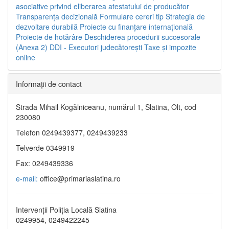
asociative privind eliberarea atestatului de producător
Transparenţa decizională
Formulare cereri tip
Strategia de
dezvoltare durabilă
Proiecte cu finanţare internaţională
Proiecte de hotărâre
Deschiderea procedurii succesorale
(Anexa 2)
DDI - Executori judecătorești
Taxe şi impozite
online
Informaţii de contact
Strada Mihail Kogălniceanu, numărul 1, Slatina, Olt, cod
230080
Telefon 0249439377, 0249439233
Telverde 0349919
Fax: 0249439336
e-mail:
office@primariaslatina.ro
Intervenții Poliția Locală Slatina
0249954, 0249422245