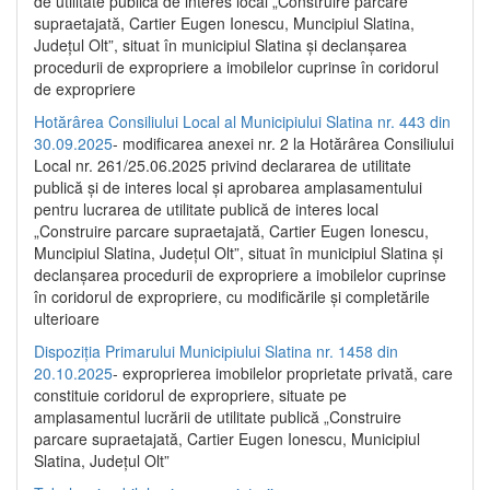
de utilitate publică de interes local „Construire parcare
supraetajată, Cartier Eugen Ionescu, Muncipiul Slatina,
Județul Olt”, situat în municipiul Slatina și declanșarea
procedurii de expropriere a imobilelor cuprinse în coridorul
de expropriere
Hotărârea Consiliului Local al Municipiului Slatina nr. 443 din
30.09.2025
- modificarea anexei nr. 2 la Hotărârea Consiliului
Local nr. 261/25.06.2025 privind declararea de utilitate
publică şi de interes local şi aprobarea amplasamentului
pentru lucrarea de utilitate publică de interes local
„Construire parcare supraetajată, Cartier Eugen Ionescu,
Muncipiul Slatina, Judeţul Olt”, situat în municipiul Slatina şi
declanşarea procedurii de expropriere a imobilelor cuprinse
în coridorul de expropriere, cu modificările şi completările
ulterioare
Dispoziția Primarului Municipiului Slatina nr. 1458 din
20.10.2025
- exproprierea imobilelor proprietate privată, care
constituie coridorul de expropriere, situate pe
amplasamentul lucrării de utilitate publică „Construire
parcare supraetajată, Cartier Eugen Ionescu, Municipiul
Slatina, Județul Olt”