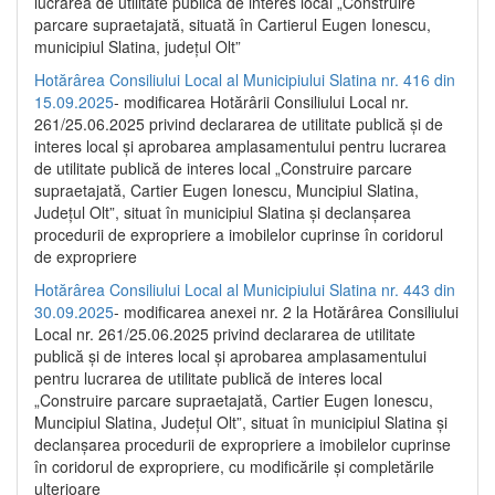
lucrarea de utilitate publică de interes local „Construire
parcare supraetajată, situată în Cartierul Eugen Ionescu,
municipiul Slatina, județul Olt”
Hotărârea Consiliului Local al Municipiului Slatina nr. 416 din
15.09.2025
- modificarea Hotărârii Consiliului Local nr.
261/25.06.2025 privind declararea de utilitate publică și de
interes local și aprobarea amplasamentului pentru lucrarea
de utilitate publică de interes local „Construire parcare
supraetajată, Cartier Eugen Ionescu, Muncipiul Slatina,
Județul Olt”, situat în municipiul Slatina și declanșarea
procedurii de expropriere a imobilelor cuprinse în coridorul
de expropriere
Hotărârea Consiliului Local al Municipiului Slatina nr. 443 din
30.09.2025
- modificarea anexei nr. 2 la Hotărârea Consiliului
Local nr. 261/25.06.2025 privind declararea de utilitate
publică şi de interes local şi aprobarea amplasamentului
pentru lucrarea de utilitate publică de interes local
„Construire parcare supraetajată, Cartier Eugen Ionescu,
Muncipiul Slatina, Judeţul Olt”, situat în municipiul Slatina şi
declanşarea procedurii de expropriere a imobilelor cuprinse
în coridorul de expropriere, cu modificările şi completările
ulterioare