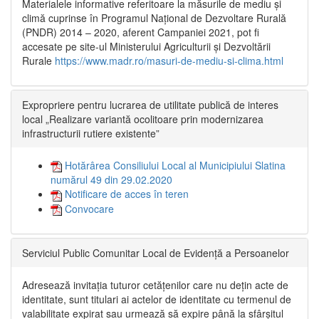
Materialele informative referitoare la măsurile de mediu și
climă cuprinse în Programul Național de Dezvoltare Rurală
(PNDR) 2014 – 2020, aferent Campaniei 2021, pot fi
accesate pe site-ul Ministerului Agriculturii și Dezvoltării
Rurale
https://www.madr.ro/masuri-de-mediu-si-clima.html
Expropriere pentru lucrarea de utilitate publică de interes
local „Realizare variantă ocolitoare prin modernizarea
infrastructurii rutiere existente”
Hotărârea Consiliului Local al Municipiului Slatina
numărul 49 din 29.02.2020
Notificare de acces în teren
Convocare
Serviciul Public Comunitar Local de Evidență a Persoanelor
Adresează invitația tuturor cetățenilor care nu dețin acte de
identitate, sunt titulari ai actelor de identitate cu termenul de
valabilitate expirat sau urmează să expire până la sfârșitul