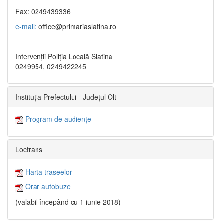
Fax: 0249439336
e-mail:
office@primariaslatina.ro
Intervenții Poliția Locală Slatina
0249954, 0249422245
Instituția Prefectului - Județul Olt
Program de audiențe
Loctrans
Harta traseelor
Orar autobuze
(valabil începând cu 1 iunie 2018)