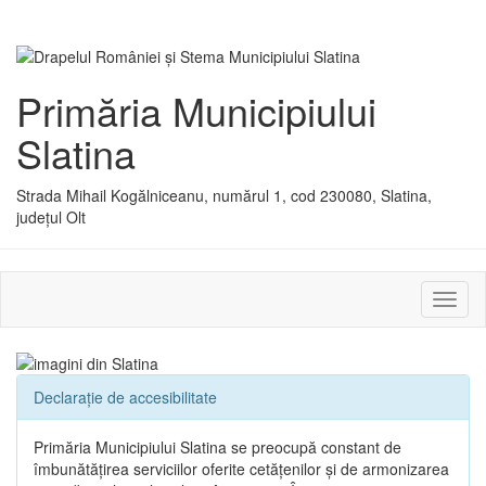
Primăria Municipiului
Slatina
Strada Mihail Kogălniceanu, numărul 1, cod 230080, Slatina,
județul Olt
Activ
sau
dezac
meniu
Declarație de accesibilitate
Primăria Municipiului Slatina se preocupă constant de
îmbunătățirea serviciilor oferite cetățenilor și de armonizarea