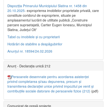
Dispoziția Primarului Municipiului Slatina nr. 1458 din
20.10.2025
- exproprierea imobilelor proprietate privată, care
constituie coridorul de expropriere, situate pe
amplasamentul lucrării de utilitate publică „Construire
parcare supraetajată, Cartier Eugen Ionescu, Municipiul
Slatina, Județul Olt”
Tabel cu imobilele și cu proprietarii
Hotărâri de stabilire a despăgubirilor
Anunțul nr. 18594/24.02.2026
Anunț - Declarația unică 212
Persoanele desemnate pentru acordarea asistenței
privind completarea și/sau depunerea, precum și
transmiterea declarației unice privind impozitul pe venit și
contribuțiile sociale datorare de persoanele fizice (212)
(pdf)
Comunicat de presă proiecte