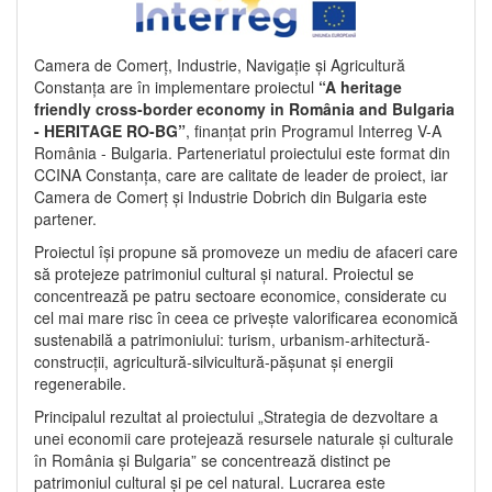
Camera de Comerț, Industrie, Navigație și Agricultură
Constanța are în implementare proiectul
“A heritage
friendly cross-border economy in România and Bulgaria
- HERITAGE RO-BG”
, finanțat prin Programul Interreg V-A
România - Bulgaria. Parteneriatul proiectului este format din
CCINA Constanța, care are calitate de leader de proiect, iar
Camera de Comerț și Industrie Dobrich din Bulgaria este
partener.
Proiectul își propune să promoveze un mediu de afaceri care
să protejeze patrimoniul cultural și natural. Proiectul se
concentrează pe patru sectoare economice, considerate cu
cel mai mare risc în ceea ce privește valorificarea economică
sustenabilă a patrimoniului: turism, urbanism-arhitectură-
construcții, agricultură-silvicultură-pășunat și energii
regenerabile.
Principalul rezultat al proiectului „Strategia de dezvoltare a
unei economii care protejează resursele naturale și culturale
în România și Bulgaria” se concentrează distinct pe
patrimoniul cultural și pe cel natural. Lucrarea este