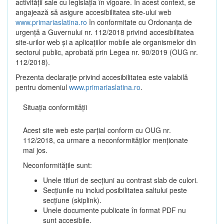
activității sale cu legislația în vigoare. În acest context, se
angajează să asigure accesibilitatea site-ului web
www.primariaslatina.ro
în conformitate cu Ordonanța de
urgență a Guvernului nr. 112/2018 privind accesibilitatea
site-urilor web și a aplicațiilor mobile ale organismelor din
sectorul public, aprobată prin Legea nr. 90/2019 (OUG nr.
112/2018).
Prezenta declarație privind accesibilitatea este valabilă
pentru domeniul
www.primariaslatina.ro
.
Situația conformității
Acest site web este parțial conform cu OUG nr.
112/2018, ca urmare a neconformităților menționate
mai jos.
Neconformitățile sunt:
Unele titluri de secțiuni au contrast slab de culori.
Secțiunile nu includ posibilitatea saltului peste
secțiune (skiplink).
Unele documente publicate în format PDF nu
sunt accesibile.