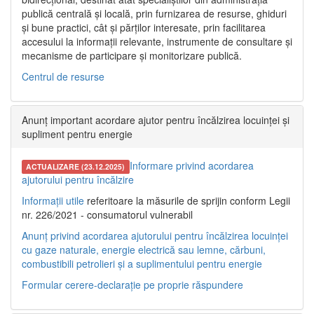
publică centrală și locală, prin furnizarea de resurse, ghiduri
și bune practici, cât și părților interesate, prin facilitarea
accesului la informații relevante, instrumente de consultare și
mecanisme de participare și monitorizare publică.
Centrul de resurse
Anunț important acordare ajutor pentru încălzirea locuinței și
supliment pentru energie
Informare privind acordarea
ACTUALIZARE (23.12.2025)
ajutorului pentru încălzire
Informații utile
referitoare la măsurile de sprijin conform Legii
nr. 226/2021 - consumatorul vulnerabil
Anunț privind acordarea ajutorului pentru încălzirea locuinței
cu gaze naturale, energie electrică sau lemne, cărbuni,
combustibili petrolieri și a suplimentului pentru energie
Formular cerere-declarație pe proprie răspundere