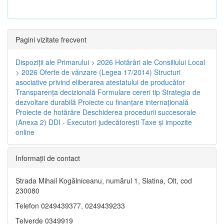
Pagini vizitate frecvent
Dispoziţii ale Primarului > 2026
Hotărâri ale Consiliului Local
> 2026
Oferte de vânzare (Legea 17/2014)
Structuri
asociative privind eliberarea atestatului de producător
Transparenţa decizională
Formulare cereri tip
Strategia de
dezvoltare durabilă
Proiecte cu finanţare internaţională
Proiecte de hotărâre
Deschiderea procedurii succesorale
(Anexa 2)
DDI - Executori judecătorești
Taxe şi impozite
online
Informaţii de contact
Strada Mihail Kogălniceanu, numărul 1, Slatina, Olt, cod
230080
Telefon 0249439377, 0249439233
Telverde 0349919