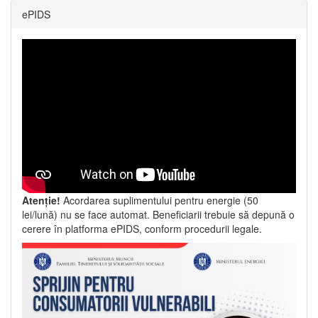
ePIDS
Atenție!
Acordarea suplimentului pentru energie (50
lei/lună) nu se face automat. Beneficiarii trebuie să depună o
cerere în platforma ePIDS, conform procedurii legale.