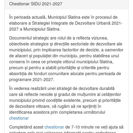
Chestionar SIDU 2021-2027
În perioada actuală, Municipiul Slatina este în procesul de
elaborare a Strategiei Integrate de Dezvoltare Urbană 2021‐
2027 a Municipiului Slatina.
Documentul strategic are rolul de a reflecta viziunea,
obiectivele strategice și direcțiile sectoriale de dezvoltare ale
municipiului, prin implicarea factorilor de decizie, a oamenilor
de afaceri și populației din municipiu, pentru stabilirea unui
consens în ceea ce privește viitorul municipiului Slatina,
precum și pentru a stabili prioritățile și criteriile pentru
absorbția de fonduri comunitare alocate pentru perioada de
programare 2021-2027.
În vederea realizării unei strategii de dezvoltare durabilă
care să reflecte nevoile și gradul de mulțumire al cetățenilor
municipiului privind condițiile existente, precum și prioritățile
de dezvoltare viitoare, vă rugăm să ne sprijiniți în
identificarea acestora prin completarea următorului
chestionar
Completând acest
chestionar
de 7-10 minute ne veți ajuta să
colectam cele mai valoroase informații pentru redactarea