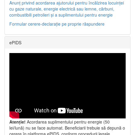
Anunț privind acordarea ajutorului pentru încălzirea locuinței
cu gaze naturale, energie electrică sau lemne, cărbuni,
combustibili petrolieri și a suplimentului pentru energie
Formular cerere-declarație pe proprie răspundere
ePIDS
Atenție!
Acordarea suplimentului pentru energie (50
lei/lună) nu se face automat. Beneficiarii trebuie să depună o
cerere în platforma ePIDS, conform procedurii legale.