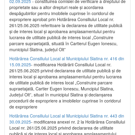
02.09.2025
- constituirea comisiei de verificare a dreptului de
proprietate sau a altor drepturi reale și acordarea
despăgubirilor pentru imobilele cuprinse în coridorul de
expropriere aprobat prin Hotărârea Consiliului Local nr.
261/25.06.2025 referitoare la declararea de utilitate publică
și de interes local și aprobarea amplasamentului pentru
lucrarea de utilitate publică de interes local „Construire
parcare supraetajată, situată în Cartierul Eugen Ionescu,
municipiul Slatina, județul Olt”
Hotărârea Consiliului Local al Municipiului Slatina nr. 416 din
15.09.2025
- modificarea Hotărârii Consiliului Local nr.
261/25.06.2025 privind declararea de utilitate publică și de
interes local și aprobarea amplasamentului pentru lucrarea
de utilitate publică de interes local „Construire parcare
supraetajată, Cartier Eugen Ionescu, Muncipiul Slatina,
Județul Olt”, situat în municipiul Slatina și declanșarea
procedurii de expropriere a imobilelor cuprinse în coridorul
de expropriere
Hotărârea Consiliului Local al Municipiului Slatina nr. 443 din
30.09.2025
- modificarea anexei nr. 2 la Hotărârea Consiliului
Local nr. 261/25.06.2025 privind declararea de utilitate
publică şi de interes local şi aprobarea amplasamentului