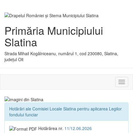
Primăria Municipiului
Slatina
Strada Mihail Kogălniceanu, numărul 1, cod 230080, Slatina,
județul Olt
Activ
sau
dezac
meniu
Hotărâri ale Comisiei Locale Slatina pentru aplicarea Legilor
fondului funciar
Hotărârea nr.
11/12.06.2026