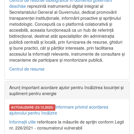
Centrul de resurse bibliografice în domeniul guvernării
deschise
reprezintă instrumentul digital integrat al
Secretariatului General al Guvernului, dedicat promovării
transparenței instituționale, informării proactive și sprijinului
metodologic. Concepută ca o platformă colaborativă și
accesibilă, aceasta funcționează ca un hub de referință
bidirecțional, destinat atât specialiștilor din administrația
publică centrală și locală, prin furnizarea de resurse, ghiduri
și bune practici, cât și părților interesate, prin facilitarea
accesului la informații relevante, instrumente de consultare și
mecanisme de participare și monitorizare publică.
Centrul de resurse
Anunț important acordare ajutor pentru încălzirea locuinței și
supliment pentru energie
Informare privind acordarea
ACTUALIZARE (23.12.2025)
ajutorului pentru încălzire
Informații utile
referitoare la măsurile de sprijin conform Legii
nr. 226/2021 - consumatorul vulnerabil