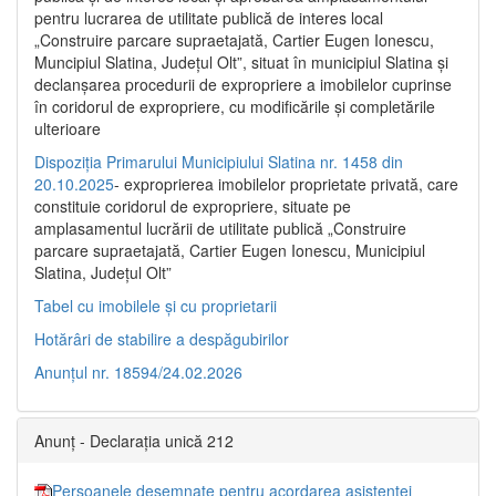
pentru lucrarea de utilitate publică de interes local
„Construire parcare supraetajată, Cartier Eugen Ionescu,
Muncipiul Slatina, Judeţul Olt”, situat în municipiul Slatina şi
declanşarea procedurii de expropriere a imobilelor cuprinse
în coridorul de expropriere, cu modificările şi completările
ulterioare
Dispoziția Primarului Municipiului Slatina nr. 1458 din
20.10.2025
- exproprierea imobilelor proprietate privată, care
constituie coridorul de expropriere, situate pe
amplasamentul lucrării de utilitate publică „Construire
parcare supraetajată, Cartier Eugen Ionescu, Municipiul
Slatina, Județul Olt”
Tabel cu imobilele și cu proprietarii
Hotărâri de stabilire a despăgubirilor
Anunțul nr. 18594/24.02.2026
Anunț - Declarația unică 212
Persoanele desemnate pentru acordarea asistenței