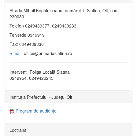
Strada Mihail Kogălniceanu, numărul 1, Slatina, Olt, cod
230080
Telefon 0249439377, 0249439233
Telverde 0349919
Fax: 0249439336
e-mail:
office@primariaslatina.ro
Intervenții Poliția Locală Slatina
0249954, 0249422245
Instituția Prefectului - Județul Olt
Program de audiențe
Loctrans