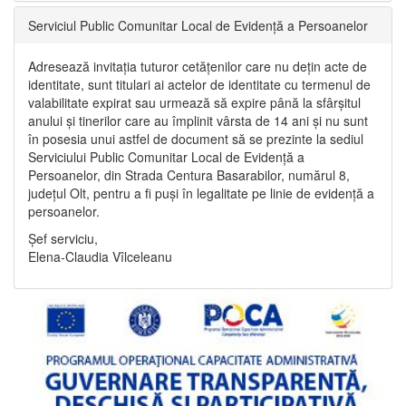
Serviciul Public Comunitar Local de Evidență a Persoanelor
Adresează invitația tuturor cetățenilor care nu dețin acte de
identitate, sunt titulari ai actelor de identitate cu termenul de
valabilitate expirat sau urmează să expire până la sfârșitul
anului și tinerilor care au împlinit vârsta de 14 ani și nu sunt
în posesia unui astfel de document să se prezinte la sediul
Serviciului Public Comunitar Local de Evidență a
Persoanelor, din Strada Centura Basarabilor, numărul 8,
județul Olt, pentru a fi puși în legalitate pe linie de evidență a
persoanelor.
Șef serviciu,
Elena-Claudia Vîlceleanu