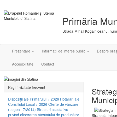
Primăria Muni
Strada Mihail Kogălniceanu, numă
Prezentare
Informații de interes public
Despre ora
Accesibilitate
Contact
Pagini vizitate frecvent
Strateg
Municip
Dispoziţii ale Primarului > 2026
Hotărâri ale
Consiliului Local > 2026
Oferte de vânzare
(Legea 17/2014)
Structuri asociative
privind eliberarea atestatului de producător
Strategia Integ