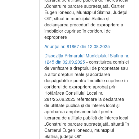
„Construire parcare supraetajată, Cartier
Eugen Ionescu, Municipiul Slatina, Județul
Olt”, situat în municipiul Slatina și
declanșarea procedurii de expropriere a
imobilelor cuprinse în coridorul de
expropriere
Anunțul nr. 81867 din 12.08.2025
Dispoziția Primarului Municipiului Slatina nr.
1245 din 02.09.2025
- constituirea comisiei
de verificare a dreptului de proprietate sau
a altor drepturi reale și acordarea
despăgubirilor pentru imobilele cuprinse în
coridorul de expropriere aprobat prin
Hotărârea Consiliului Local nr.
261/25.06.2025 referitoare la declararea
de utilitate publică și de interes local și
aprobarea amplasamentului pentru
lucrarea de utilitate publică de interes local
„Construire parcare supraetajată, situată în
Cartierul Eugen Ionescu, municipiul
Slatina, județul Olt”