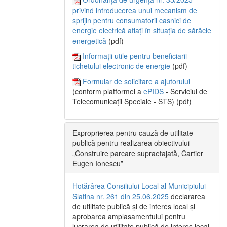
privind introducerea unui mecanism de
sprijin pentru consumatorii casnici de
energie electrică aflați în situația de sărăcie
energetică
(pdf)
Informații utile pentru beneficiarii
tichetului electronic de energie
(pdf)
Formular de solicitare a ajutorului
(conform platformei a
ePIDS
- Serviciul de
Telecomunicații Speciale - STS) (pdf)
Exproprierea pentru cauză de utilitate
publică pentru realizarea obiectivului
„Construire parcare supraetajată, Cartier
Eugen Ionescu”
Hotărârea Consiliului Local al Municipiului
Slatina nr. 261 din 25.06.2025
declararea
de utilitate publică și de interes local și
aprobarea amplasamentului pentru
lucrarea de utilitate publică de interes local