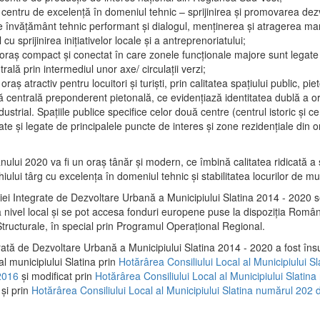
 centru de excelenţă în domeniul tehnic – sprijinirea şi promovarea dezv
 învăţământ tehnic performant şi dialogul, menţinerea şi atragerea maril
 cu sprijinirea iniţiativelor locale şi a antreprenoriatului;
 oraş compact şi conectat în care zonele funcţionale majore sunt legate 
rală prin intermediul unor axe/ circulații verzi;
oraş atractiv pentru locuitori şi turişti, prin calitatea spaţiului public, pi
 centrală preponderent pietonală, ce evidenţiază identitatea dublă a ora
dustrial. Spaţiile publice specifice celor două centre (centrul istoric şi c
te şi legate de principalele puncte de interes şi zone rezidenţiale din o
.
anului 2020 va fi un oraş tânăr şi modern, ce îmbină calitatea ridicată a 
hiului târg cu excelenţa în domeniul tehnic şi stabilitatea locurilor de m
iei Integrate de Dezvoltare Urbană a Municipiului Slatina 2014 - 2020
a nivel local şi se pot accesa fonduri europene puse la dispoziţia Român
tructurale, în special prin Programul Operațional Regional.
rată de Dezvoltare Urbană a Municipiului Slatina 2014 - 2020 a fost îns
al municipiului Slatina prin
Hotărârea Consiliului Local al Municipiului S
2016
și modificat prin
Hotărârea Consiliului Local al Municipiului Slatin
și prin
Hotărârea Consiliului Local al Municipiului Slatina numărul 202