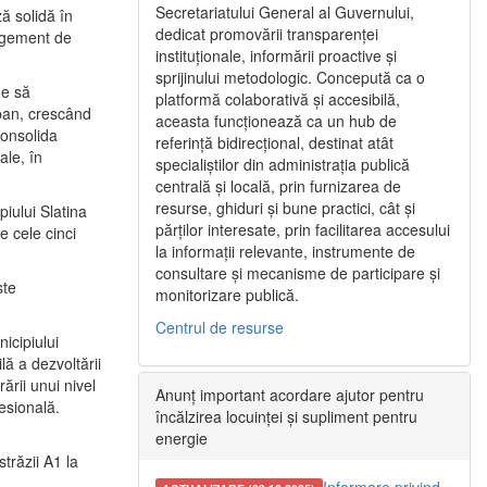
Secretariatului General al Guvernului,
ă solidă în
dedicat promovării transparenței
nagement de
instituționale, informării proactive și
sprijinului metodologic. Concepută ca o
ne să
platformă colaborativă și accesibilă,
urban, crescând
aceasta funcționează ca un hub de
consolida
referință bidirecțional, destinat atât
ale, în
specialiștilor din administrația publică
centrală și locală, prin furnizarea de
resurse, ghiduri și bune practici, cât și
iului Slatina
părților interesate, prin facilitarea accesului
e cele cinci
la informații relevante, instrumente de
consultare și mecanisme de participare și
ste
monitorizare publică.
Centrul de resurse
icipiului
ă a dezvoltării
ării unui nivel
Anunț important acordare ajutor pentru
fesională.
încălzirea locuinței și supliment pentru
energie
trăzii A1 la