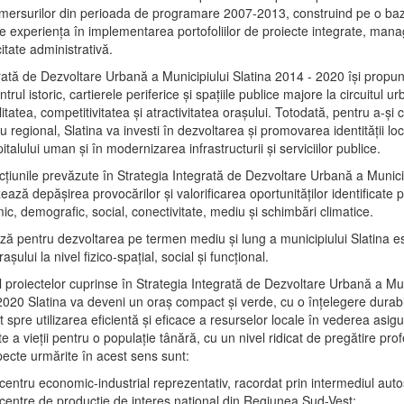
mersurilor din perioada de programare 2007-2013, construind pe o baz
e experienţa în implementarea portofoliilor de proiecte integrate, ma
itate administrativă.
rată de Dezvoltare Urbană a Municipiului Slatina 2014 - 2020 își propu
rul istoric, cartierele periferice şi spaţiile publice majore la circuitul 
litatea, competitivitatea şi atractivitatea oraşului. Totodată, pentru a-şi 
u regional, Slatina va investi în dezvoltarea şi promovarea identităţii loc
talului uman şi în modernizarea infrastructurii şi serviciilor publice.
acţiunile prevăzute în Strategia Integrată de Dezvoltare Urbană a Municip
ază depășirea provocărilor şi valorificarea oportunităţilor identificate p
ic, demografic, social, conectivitate, mediu şi schimbări climatice.
ază pentru dezvoltarea pe termen mediu şi lung a municipiului Slatina e
şului la nivel fizico-spaţial, social şi funcţional.
l proiectelor cuprinse în Strategia Integrată de Dezvoltare Urbană a Mun
2020 Slatina va deveni un oraş compact şi verde, cu o înţelegere durabil
 spre utilizarea eficientă şi eficace a resurselor locale în vederea asigur
ate a vieţii pentru o populaţie tânără, cu un nivel ridicat de pregătire pro
pecte urmărite în acest sens sunt:
 centru economic-industrial reprezentativ, racordat prin intermediul autos
 centre de producţie de interes naţional din Regiunea Sud-Vest;