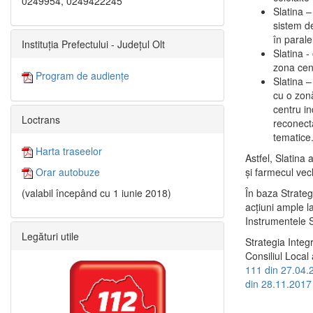
0249954, 0249422245
Slatina –
sistem de
în paralel
Instituția Prefectului - Județul Olt
Slatina -
zona cent
Program de audiențe
Slatina – 
cu o zonă
centru in
Loctrans
reconecta
tematice
Harta traseelor
Astfel, Slatina 
şi farmecul vec
Orar autobuze
În baza Strateg
(valabil începând cu 1 iunie 2018)
acţiuni ample l
Instrumentele S
Legături utile
Strategia Integ
Consiliul Local 
111 din 27.04.
din 28.11.2017