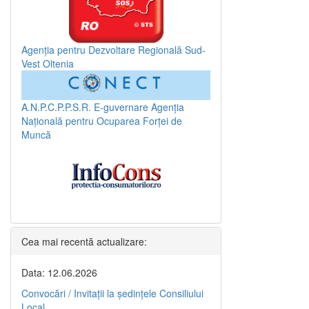
Agenția pentru Dezvoltare Regională Sud-
Vest Oltenia
A.N.P.C.P.P.S.R.
E-guvernare
Agenția
Națională pentru Ocuparea Forței de
Muncă
Cea mai recentă actualizare:
Data: 12.06.2026
Convocări / Invitaţii la şedinţele Consiliului
Local