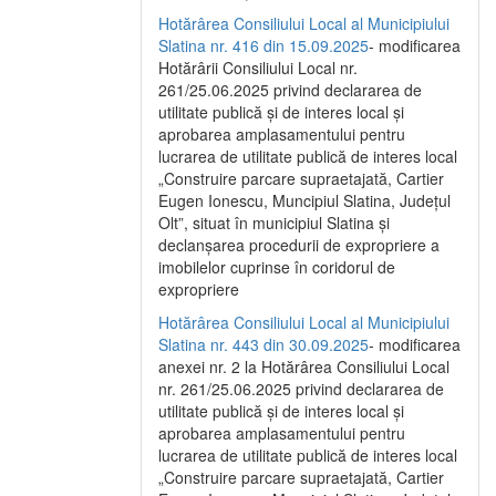
Hotărârea Consiliului Local al Municipiului
Slatina nr. 416 din 15.09.2025
- modificarea
Hotărârii Consiliului Local nr.
261/25.06.2025 privind declararea de
utilitate publică și de interes local și
aprobarea amplasamentului pentru
lucrarea de utilitate publică de interes local
„Construire parcare supraetajată, Cartier
Eugen Ionescu, Muncipiul Slatina, Județul
Olt”, situat în municipiul Slatina și
declanșarea procedurii de expropriere a
imobilelor cuprinse în coridorul de
expropriere
Hotărârea Consiliului Local al Municipiului
Slatina nr. 443 din 30.09.2025
- modificarea
anexei nr. 2 la Hotărârea Consiliului Local
nr. 261/25.06.2025 privind declararea de
utilitate publică şi de interes local şi
aprobarea amplasamentului pentru
lucrarea de utilitate publică de interes local
„Construire parcare supraetajată, Cartier