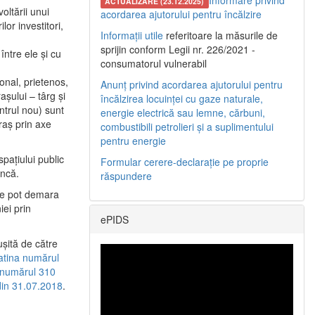
Informare privind
ACTUALIZARE (23.12.2025)
oltării unui
acordarea ajutorului pentru încălzire
or investitori,
Informații utile
referitoare la măsurile de
sprijin conform Legii nr. 226/2021 -
între ele şi cu
consumatorul vulnerabil
etonal, prietenos,
Anunț privind acordarea ajutorului pentru
şului – târg şi
încălzirea locuinței cu gaze naturale,
entrul nou) sunt
energie electrică sau lemne, cărbuni,
raş prin axe
combustibili petrolieri și a suplimentului
pentru energie
spaţiului public
Formular cerere-declarație pe proprie
uncă.
răspundere
 se pot demara
iei prin
ePIDS
uşită de către
latina numărul
a numărul 310
 din 31.07.2018
.