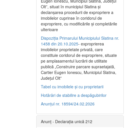
Eugen Ionescu, Muncipiul Slatina, Judeţul
Olt”, situat în municipiul Slatina şi
declanşarea procedurii de expropriere a
imobilelor cuprinse în coridorul de
expropriere, cu modificările şi completările
ulterioare
Dispoziția Primarului Municipiului Slatina nr.
1458 din 20.10.2025
- exproprierea
imobilelor proprietate privată, care
constituie coridorul de expropriere, situate
pe amplasamentul lucrării de utilitate
publică „Construire parcare supraetajată,
Cartier Eugen Ionescu, Municipiul Slatina,
Județul Olt”
Tabel cu imobilele și cu proprietarii
Hotărâri de stabilire a despăgubirilor
Anunțul nr. 18594/24.02.2026
Anunț - Declarația unică 212