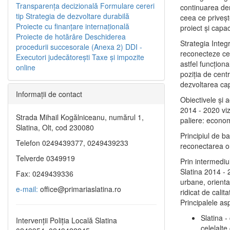
Transparenţa decizională
Formulare cereri
continuarea de
tip
Strategia de dezvoltare durabilă
ceea ce priveşt
Proiecte cu finanţare internaţională
proiect și capac
Proiecte de hotărâre
Deschiderea
Strategia Integ
procedurii succesorale (Anexa 2)
DDI -
reconecteze cent
Executori judecătorești
Taxe şi impozite
astfel funcţiona
online
poziţia de centr
dezvoltarea capi
Informaţii de contact
Obiectivele şi 
2014 - 2020 vize
Strada Mihail Kogălniceanu, numărul 1,
paliere: econom
Slatina, Olt, cod 230080
Principiul de b
Telefon 0249439377, 0249439233
reconectarea ora
Telverde 0349919
Prin intermediu
Slatina 2014 - 
Fax: 0249439336
urbane, orientat
e-mail:
office@primariaslatina.ro
ridicat de calit
Principalele as
Slatina -
Intervenții Poliția Locală Slatina
celelalte