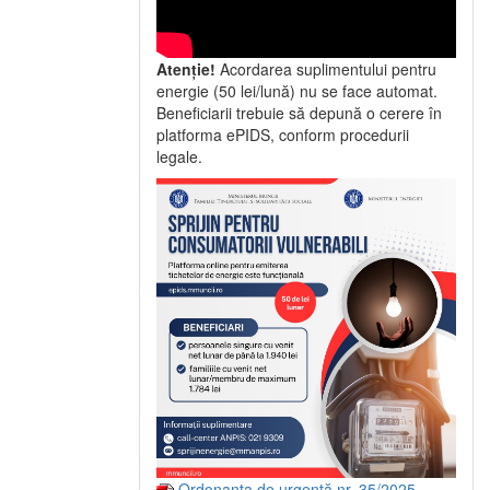
Atenție!
Acordarea suplimentului pentru
energie (50 lei/lună) nu se face automat.
Beneficiarii trebuie să depună o cerere în
platforma ePIDS, conform procedurii
legale.
Ordonanța de urgență nr. 35/2025