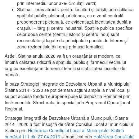
prin intermediul unor axe/ circulații verzi;
Slatina – oraş atractiv pentru locuitori şi turişti, prin calitatea
spaţiului public, pietonal, prietenos, cu o zonă centrală
preponderent pietonală, ce evidenţiază identitatea dublă a
oraşului – târg şi centru industrial. Spaţiile publice specifice
celor două centre (centrul istoric şi centrul nou) sunt
reconectate şi legate de principalele puncte de interes şi
zone rezidenţiale din oraş prin axe tematice.
Astfel, Slatina anului 2020 va fi un oraş tânăr şi modern, ce
îmbină calitatea ridicată a spaţiului public şi farmecul vechiului
târg cu excelenţa în domeniul tehnic şi stabilitatea locurilor de
muncă.
În baza Strategiei Integrate de Dezvoltare Urbană a Municipiului
Slatina 2014 - 2020 se pot demara acţiuni ample la nivel local şi
se pot accesa fonduri europene puse la dispoziţia României prin
Instrumentele Structurale, în special prin Programul Operațional
Regional.
Strategia Integrată de Dezvoltare Urbană a Municipiului Slatina
2014 - 2020 a fost însuşită de către Consiliul Local al municipiului
Slatina prin
Hotărârea Consiliului Local al Municipiului Slatina
numărul 111 din 27.04.2016
și modificat prin
Hotărârea Consiliului