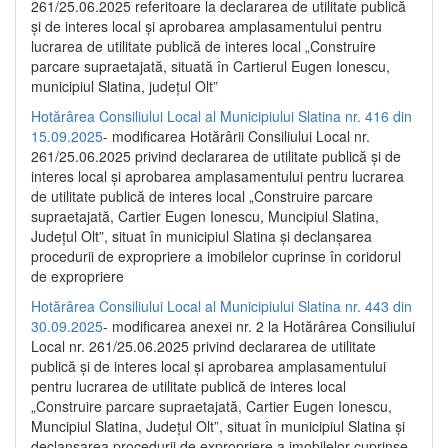
261/25.06.2025 referitoare la declararea de utilitate publică
și de interes local și aprobarea amplasamentului pentru
lucrarea de utilitate publică de interes local „Construire
parcare supraetajată, situată în Cartierul Eugen Ionescu,
municipiul Slatina, județul Olt”
Hotărârea Consiliului Local al Municipiului Slatina nr. 416 din
15.09.2025
- modificarea Hotărârii Consiliului Local nr.
261/25.06.2025 privind declararea de utilitate publică și de
interes local și aprobarea amplasamentului pentru lucrarea
de utilitate publică de interes local „Construire parcare
supraetajată, Cartier Eugen Ionescu, Muncipiul Slatina,
Județul Olt”, situat în municipiul Slatina și declanșarea
procedurii de expropriere a imobilelor cuprinse în coridorul
de expropriere
Hotărârea Consiliului Local al Municipiului Slatina nr. 443 din
30.09.2025
- modificarea anexei nr. 2 la Hotărârea Consiliului
Local nr. 261/25.06.2025 privind declararea de utilitate
publică şi de interes local şi aprobarea amplasamentului
pentru lucrarea de utilitate publică de interes local
„Construire parcare supraetajată, Cartier Eugen Ionescu,
Muncipiul Slatina, Judeţul Olt”, situat în municipiul Slatina şi
declanşarea procedurii de expropriere a imobilelor cuprinse