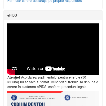
Formular cerere-declarație pe proprie răspundere
ePIDS
Atenție!
Acordarea suplimentului pentru energie (50
lei/lună) nu se face automat. Beneficiarii trebuie să depună o
cerere în platforma ePIDS, conform procedurii legale.