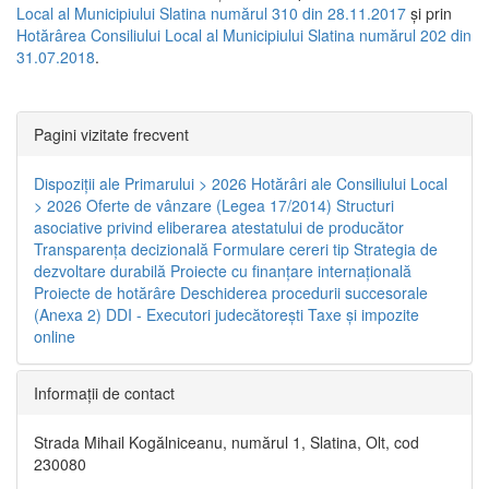
Local al Municipiului Slatina numărul 310 din 28.11.2017
și prin
Hotărârea Consiliului Local al Municipiului Slatina numărul 202 din
31.07.2018
.
Pagini vizitate frecvent
Dispoziţii ale Primarului > 2026
Hotărâri ale Consiliului Local
> 2026
Oferte de vânzare (Legea 17/2014)
Structuri
asociative privind eliberarea atestatului de producător
Transparenţa decizională
Formulare cereri tip
Strategia de
dezvoltare durabilă
Proiecte cu finanţare internaţională
Proiecte de hotărâre
Deschiderea procedurii succesorale
(Anexa 2)
DDI - Executori judecătorești
Taxe şi impozite
online
Informaţii de contact
Strada Mihail Kogălniceanu, numărul 1, Slatina, Olt, cod
230080