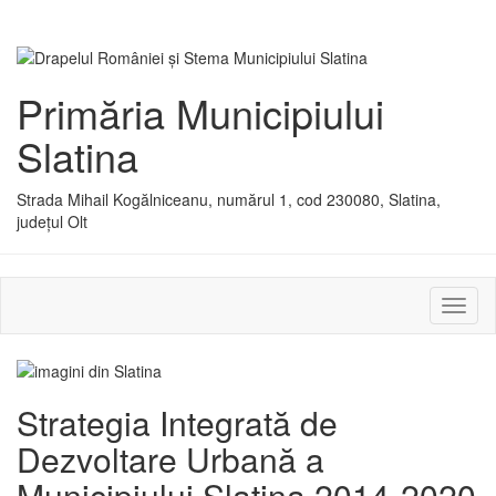
Primăria Municipiului
Slatina
Strada Mihail Kogălniceanu, numărul 1, cod 230080, Slatina,
județul Olt
Activ
sau
dezac
meniu
Strategia Integrată de
Dezvoltare Urbană a
Municipiului Slatina 2014-2020