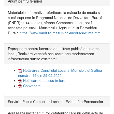
Anunț pentru fermieri
Materialele informative referitoare la măsurile de mediu și
climă cuprinse în Programul Național de Dezvoltare Rurală
(PNDR) 2014 – 2020, aferent Campaniei 2021, pot fi
accesate pe site-ul Ministerului Agriculturii și Dezvoltării
Rurale
https://www.madr.ro/masuri-de-mediu-si-clima.html
Expropriere pentru lucrarea de utilitate publică de interes
local „Realizare variantă ocolitoare prin modernizarea
infrastructurii rutiere existente”
Hotărârea Consiliului Local al Municipiului Slatina
numărul 49 din 29.02.2020
Notificare de acces în teren
Convocare
Serviciul Public Comunitar Local de Evidență a Persoanelor
Adresează invitația tuturor cetățenilor care nu dețin acte de