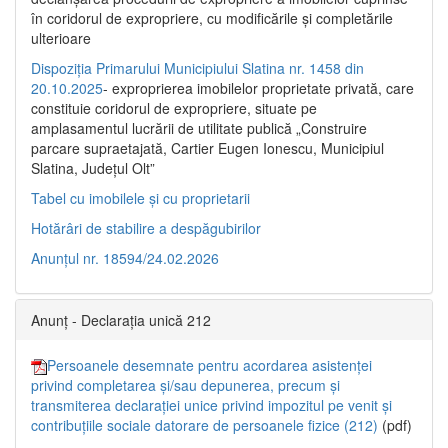
în coridorul de expropriere, cu modificările şi completările
ulterioare
Dispoziția Primarului Municipiului Slatina nr. 1458 din
20.10.2025
- exproprierea imobilelor proprietate privată, care
constituie coridorul de expropriere, situate pe
amplasamentul lucrării de utilitate publică „Construire
parcare supraetajată, Cartier Eugen Ionescu, Municipiul
Slatina, Județul Olt”
Tabel cu imobilele și cu proprietarii
Hotărâri de stabilire a despăgubirilor
Anunțul nr. 18594/24.02.2026
Anunț - Declarația unică 212
Persoanele desemnate pentru acordarea asistenței
privind completarea și/sau depunerea, precum și
transmiterea declarației unice privind impozitul pe venit și
contribuțiile sociale datorare de persoanele fizice (212)
(pdf)