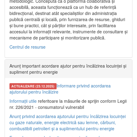
metodologic. Concepută ca o platformă colaborativă și
accesibilă, aceasta funcționează ca un hub de referință
bidirecțional, destinat atât specialiștilor din administrația
publică centrală și locală, prin furnizarea de resurse, ghiduri
și bune practici, cât și părților interesate, prin facilitarea
accesului la informații relevante, instrumente de consultare și
mecanisme de participare și monitorizare publică.
Centrul de resurse
Anunț important acordare ajutor pentru încălzirea locuinței și
supliment pentru energie
Informare privind acordarea
ACTUALIZARE (23.12.2025)
ajutorului pentru încălzire
Informații utile
referitoare la măsurile de sprijin conform Legii
nr. 226/2021 - consumatorul vulnerabil
Anunț privind acordarea ajutorului pentru încălzirea locuinței
cu gaze naturale, energie electrică sau lemne, cărbuni,
combustibili petrolieri și a suplimentului pentru energie