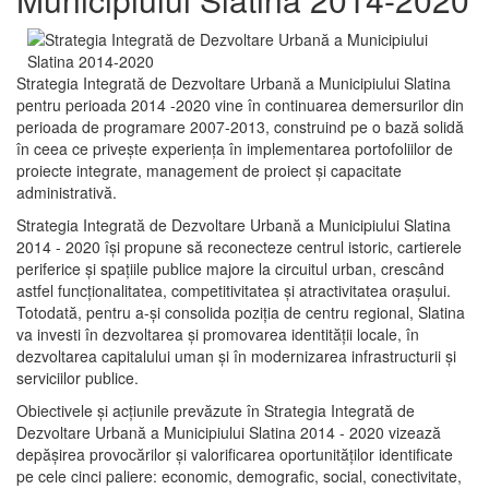
Strategia Integrată de Dezvoltare Urbană a Municipiului Slatina
pentru perioada 2014 -2020 vine în continuarea demersurilor din
perioada de programare 2007-2013, construind pe o bază solidă
în ceea ce priveşte experienţa în implementarea portofoliilor de
proiecte integrate, management de proiect și capacitate
administrativă.
Strategia Integrată de Dezvoltare Urbană a Municipiului Slatina
2014 - 2020 își propune să reconecteze centrul istoric, cartierele
periferice şi spaţiile publice majore la circuitul urban, crescând
astfel funcţionalitatea, competitivitatea şi atractivitatea oraşului.
Totodată, pentru a-şi consolida poziţia de centru regional, Slatina
va investi în dezvoltarea şi promovarea identităţii locale, în
dezvoltarea capitalului uman şi în modernizarea infrastructurii şi
serviciilor publice.
Obiectivele şi acţiunile prevăzute în Strategia Integrată de
Dezvoltare Urbană a Municipiului Slatina 2014 - 2020 vizează
depășirea provocărilor şi valorificarea oportunităţilor identificate
pe cele cinci paliere: economic, demografic, social, conectivitate,