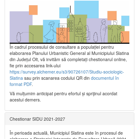
În cadrul procesului de consultare a populaţiei pentru
elaborarea Planului Urbanistic General al Municipiului Slatina
din Județul Olt, vă invităm să completați chestionarul online,
fie prin accesarea link-ului
https://survey.alchemer.eu/s3/90726107/Studiu-sociologic-
Slatina
sau prin scanarea codului QR din
documentul în
format PDF
.
Vă mulţumim anticipat pentru efortul şi sprijinul acordat
acestui demers.
Chestionar SIDU 2021-2027
În perioada actuală, Municipiul Slatina este în procesul de
elaborare a Strategiei Integrate de Dezvoltare Urbană 2021‐