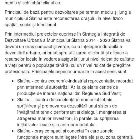
mediu şi schimbări climatice.
Principiul de bază pentru dezvoltarea pe termen mediu şi lung a
municipiului Slatina este reconectarea oraşului la nivel fizico-
spaţial, social şi funcţional.
Prin intermediul proiectelor cuprinse în Strategia Integrată de
Dezvoltare Urbană a Municipiului Slatina 2014 - 2020 Slatina va
deveni un oraş compact şi verde, cu o înţelegere durabilă a
dezvoltării urbane, orientat spre utilizarea eficientă şi eficace a
resurselor locale în vederea asigurării unui nivel ridicat de calitate
a vieţii pentru o populaţie tânără, cu un nivel ridicat de pregătire
profesională. Principalele aspecte urmărite în acest sens sunt:
Slatina - centru economic-industrial reprezentativ, racordat
prin intermediul autostrăzii A1 la celelalte centre de
producţie de interes naţional din Regiunea Sud-Vest;
Slatina – centru de excelenţă în domeniul tehnic –
sprijinirea şi promovarea dezvoltării unui sistem de
învăţământ tehnic performant şi dialogul, menţinerea şi
atragerea marilor investitori, în paralel cu sprijinirea
iniţiativelor locale şi a antreprenoriatului;
Slatina - oraş compact şi conectat în care zonele
funcţionale majore sunt legate între ele şi cu zona centrală