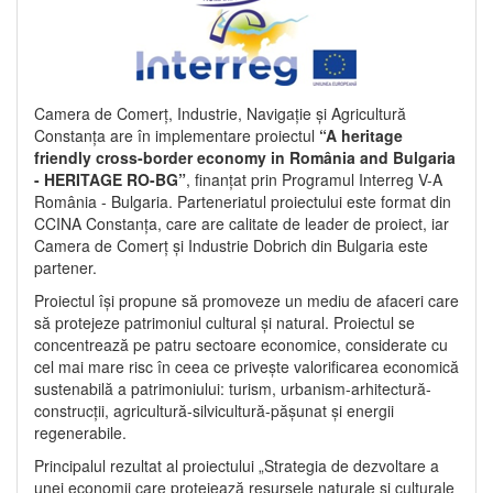
Camera de Comerț, Industrie, Navigație și Agricultură
Constanța are în implementare proiectul
“A heritage
friendly cross-border economy in România and Bulgaria
- HERITAGE RO-BG”
, finanțat prin Programul Interreg V-A
România - Bulgaria. Parteneriatul proiectului este format din
CCINA Constanța, care are calitate de leader de proiect, iar
Camera de Comerț și Industrie Dobrich din Bulgaria este
partener.
Proiectul își propune să promoveze un mediu de afaceri care
să protejeze patrimoniul cultural și natural. Proiectul se
concentrează pe patru sectoare economice, considerate cu
cel mai mare risc în ceea ce privește valorificarea economică
sustenabilă a patrimoniului: turism, urbanism-arhitectură-
construcții, agricultură-silvicultură-pășunat și energii
regenerabile.
Principalul rezultat al proiectului „Strategia de dezvoltare a
unei economii care protejează resursele naturale și culturale