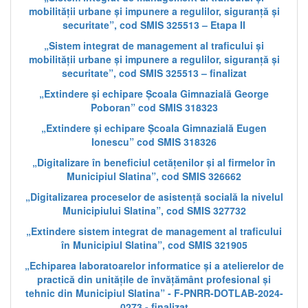
mobilității urbane și impunere a regulilor, siguranță și
securitate”, cod SMIS 325513 – Etapa II
„Sistem integrat de management al traficului și
mobilității urbane și impunere a regulilor, siguranță și
securitate”, cod SMIS 325513 – finalizat
„Extindere și echipare Școala Gimnazială George
Poboran” cod SMIS 318323
„Extindere și echipare Școala Gimnazială Eugen
Ionescu” cod SMIS 318326
„Digitalizare în beneficiul cetățenilor și al firmelor în
Municipiul Slatina”, cod SMIS 326662
„Digitalizarea proceselor de asistență socială la nivelul
Municipiului Slatina”, cod SMIS 327732
„Extindere sistem integrat de management al traficului
în Municipiul Slatina”, cod SMIS 321905
„Echiparea laboratoarelor informatice și a atelierelor de
practică din unitățile de învățământ profesional și
tehnic din Municipiul Slatina” - F-PNRR-DOTLAB-2024-
0273 - finalizat