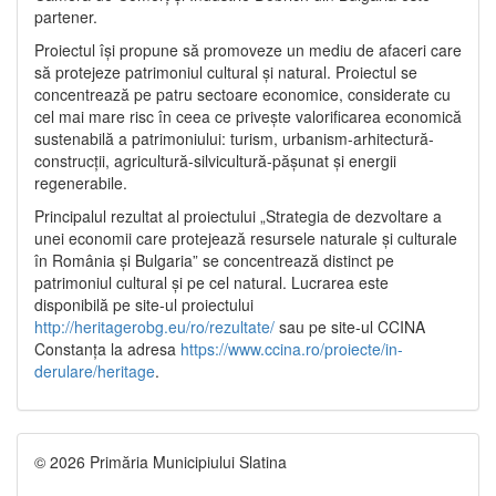
partener.
Proiectul își propune să promoveze un mediu de afaceri care
să protejeze patrimoniul cultural și natural. Proiectul se
concentrează pe patru sectoare economice, considerate cu
cel mai mare risc în ceea ce privește valorificarea economică
sustenabilă a patrimoniului: turism, urbanism-arhitectură-
construcții, agricultură-silvicultură-pășunat și energii
regenerabile.
Principalul rezultat al proiectului „Strategia de dezvoltare a
unei economii care protejează resursele naturale și culturale
în România și Bulgaria” se concentrează distinct pe
patrimoniul cultural și pe cel natural. Lucrarea este
disponibilă pe site-ul proiectului
http://heritagerobg.eu/ro/rezultate/
sau pe site-ul CCINA
Constanța la adresa
https://www.ccina.ro/proiecte/in-
derulare/heritage
.
© 2026 Primăria Municipiului Slatina