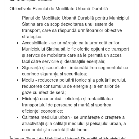
Obiectivele Planului de Mobilitate Urbană Durabilă
Planul de Mobilitate Urbană Durabilă pentru Municipiul
Slatina are ca scop dezvoltarea unui sistem de
transport, care sa răspundă următoarelor obiective
strategice:
Accesibilitate - se urmărește ca tuturor cetățenilor
Municipiului Slatina să le fie oferite opțiuni de transport
și servicii de mobilitate care să le permită un acces
facil către serviciile și destinațiile esențiale;
Siguranță și securitate - îmbunătățirea segmentului ce
cuprinde siguranța și securitatea;
Mediu - reducerea poluării fonice și a poluării aerului,
reducerea consumului de energie și a emisiilor de
gaze cu efect de seră;
Eficiență economică - eficiența și rentabilitatea
transportului de persoane și marfă și sporirea
eficienței economice;
Calitatea mediului urban - se urmărește o creștere a
atractivității și a calității mediului și peisajului urban, a
economiei și a societății slătinene.
În baza Planul de Mobilitate Urbană Durabilă al Municipiului