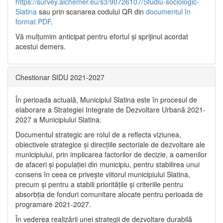
https://survey.alchemer.eu/s3/90726107/Studiu-sociologic-
Slatina
sau prin scanarea codului QR din
documentul în
format PDF
.
Vă mulţumim anticipat pentru efortul şi sprijinul acordat
acestui demers.
Chestionar SIDU 2021-2027
În perioada actuală, Municipiul Slatina este în procesul de
elaborare a Strategiei Integrate de Dezvoltare Urbană 2021‐
2027 a Municipiului Slatina.
Documentul strategic are rolul de a reflecta viziunea,
obiectivele strategice și direcțiile sectoriale de dezvoltare ale
municipiului, prin implicarea factorilor de decizie, a oamenilor
de afaceri și populației din municipiu, pentru stabilirea unui
consens în ceea ce privește viitorul municipiului Slatina,
precum și pentru a stabili prioritățile și criteriile pentru
absorbția de fonduri comunitare alocate pentru perioada de
programare 2021-2027.
În vederea realizării unei strategii de dezvoltare durabilă