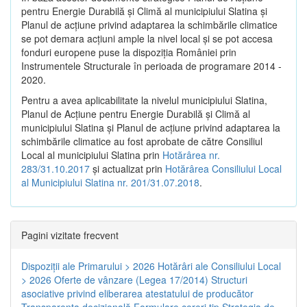
pentru Energie Durabilă şi Climă al municipiului Slatina şi
Planul de acţiune privind adaptarea la schimbările climatice
se pot demara acţiuni ample la nivel local şi se pot accesa
fonduri europene puse la dispoziţia României prin
Instrumentele Structurale în perioada de programare 2014 -
2020.
Pentru a avea aplicabilitate la nivelul municipiului Slatina,
Planul de Acţiune pentru Energie Durabilă şi Climă al
municipiului Slatina şi Planul de acţiune privind adaptarea la
schimbările climatice au fost aprobate de către Consiliul
Local al municipiului Slatina prin
Hotărârea nr.
283/31.10.2017
și actualizat prin
Hotărârea Consiliului Local
al Municipiului Slatina nr. 201/31.07.2018
.
Pagini vizitate frecvent
Dispoziţii ale Primarului > 2026
Hotărâri ale Consiliului Local
> 2026
Oferte de vânzare (Legea 17/2014)
Structuri
asociative privind eliberarea atestatului de producător
Transparenţa decizională
Formulare cereri tip
Strategia de