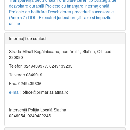
dezvoltare durabilă
Proiecte cu finanţare internaţională
Proiecte de hotărâre
Deschiderea procedurii succesorale
(Anexa 2)
DDI - Executori judecătorești
Taxe şi impozite
online
Informaţii de contact
Strada Mihail Kogălniceanu, numărul 1, Slatina, Olt, cod
230080
Telefon 0249439377, 0249439233
Telverde 0349919
Fax: 0249439336
e-mail:
office@primariaslatina.ro
Intervenții Poliția Locală Slatina
0249954, 0249422245