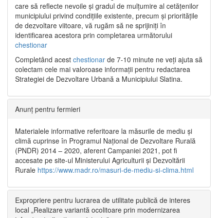
care să reflecte nevoile și gradul de mulțumire al cetățenilor
municipiului privind condițiile existente, precum și prioritățile
de dezvoltare viitoare, vă rugăm să ne sprijiniți în
identificarea acestora prin completarea următorului
chestionar
Completând acest
chestionar
de 7-10 minute ne veți ajuta să
colectam cele mai valoroase informații pentru redactarea
Strategiei de Dezvoltare Urbană a Municipiului Slatina.
Anunț pentru fermieri
Materialele informative referitoare la măsurile de mediu și
climă cuprinse în Programul Național de Dezvoltare Rurală
(PNDR) 2014 – 2020, aferent Campaniei 2021, pot fi
accesate pe site-ul Ministerului Agriculturii și Dezvoltării
Rurale
https://www.madr.ro/masuri-de-mediu-si-clima.html
Expropriere pentru lucrarea de utilitate publică de interes
local „Realizare variantă ocolitoare prin modernizarea