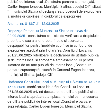
publică de interes local „Construire parcare supraetajată,
Cartier Eugen Ionescu, Municipiul Slatina, Județul Olt”, situat
în municipiul Slatina și declanșarea procedurii de expropriere
a imobilelor cuprinse în coridorul de expropriere
Anunțul nr. 81867 din 12.08.2025
Dispoziția Primarului Municipiului Slatina nr. 1245 din
02.09.2025
- constituirea comisiei de verificare a dreptului de
proprietate sau a altor drepturi reale și acordarea
despăgubirilor pentru imobilele cuprinse în coridorul de
expropriere aprobat prin Hotărârea Consiliului Local nr.
261/25.06.2025 referitoare la declararea de utilitate publică
și de interes local și aprobarea amplasamentului pentru
lucrarea de utilitate publică de interes local „Construire
parcare supraetajată, situată în Cartierul Eugen Ionescu,
municipiul Slatina, județul Olt”
Hotărârea Consiliului Local al Municipiului Slatina nr. 416 din
15.09.2025
- modificarea Hotărârii Consiliului Local nr.
261/25.06.2025 privind declararea de utilitate publică și de
interes local și aprobarea amplasamentului pentru lucrarea
de utilitate publică de interes local „Construire parcare
supraetajată, Cartier Eugen Ionescu, Muncipiul Slatina,