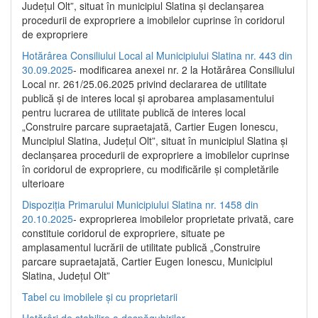
Județul Olt”, situat în municipiul Slatina și declanșarea
procedurii de expropriere a imobilelor cuprinse în coridorul
de expropriere
Hotărârea Consiliului Local al Municipiului Slatina nr. 443 din
30.09.2025
- modificarea anexei nr. 2 la Hotărârea Consiliului
Local nr. 261/25.06.2025 privind declararea de utilitate
publică şi de interes local şi aprobarea amplasamentului
pentru lucrarea de utilitate publică de interes local
„Construire parcare supraetajată, Cartier Eugen Ionescu,
Muncipiul Slatina, Judeţul Olt”, situat în municipiul Slatina şi
declanşarea procedurii de expropriere a imobilelor cuprinse
în coridorul de expropriere, cu modificările şi completările
ulterioare
Dispoziția Primarului Municipiului Slatina nr. 1458 din
20.10.2025
- exproprierea imobilelor proprietate privată, care
constituie coridorul de expropriere, situate pe
amplasamentul lucrării de utilitate publică „Construire
parcare supraetajată, Cartier Eugen Ionescu, Municipiul
Slatina, Județul Olt”
Tabel cu imobilele și cu proprietarii
Hotărâri de stabilire a despăgubirilor