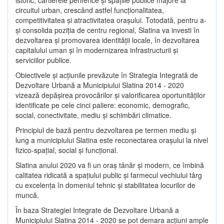
circuitul urban, crescând astfel funcţionalitatea,
competitivitatea şi atractivitatea oraşului. Totodată, pentru a-
şi consolida poziţia de centru regional, Slatina va investi în
dezvoltarea şi promovarea identităţii locale, în dezvoltarea
capitalului uman şi în modernizarea infrastructurii şi
serviciilor publice.
Obiectivele şi acţiunile prevăzute în Strategia Integrată de
Dezvoltare Urbană a Municipiului Slatina 2014 - 2020
vizează depășirea provocărilor şi valorificarea oportunităţilor
identificate pe cele cinci paliere: economic, demografic,
social, conectivitate, mediu şi schimbări climatice.
Principiul de bază pentru dezvoltarea pe termen mediu şi
lung a municipiului Slatina este reconectarea oraşului la nivel
fizico-spaţial, social şi funcţional.
Slatina anului 2020 va fi un oraş tânăr şi modern, ce îmbină
calitatea ridicată a spaţiului public şi farmecul vechiului târg
cu excelenţa în domeniul tehnic şi stabilitatea locurilor de
muncă.
În baza Strategiei Integrate de Dezvoltare Urbană a
Municipiului Slatina 2014 - 2020 se pot demara acţiuni ample