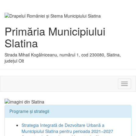
Primăria Municipiului
Slatina
Strada Mihail Kogălniceanu, numărul 1, cod 230080, Slatina,
județul Olt
Activ
sau
dezac
meniu
Programe și strategii
Strategia Integrată de Dezvoltare Urbană a
Municipiului Slatina pentru perioada 2021–2027