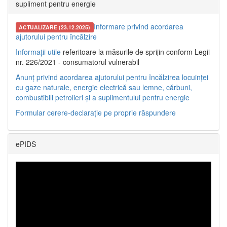
supliment pentru energie
Informare privind acordarea
ACTUALIZARE (23.12.2025)
ajutorului pentru încălzire
Informații utile
referitoare la măsurile de sprijin conform Legii
nr. 226/2021 - consumatorul vulnerabil
Anunț privind acordarea ajutorului pentru încălzirea locuinței
cu gaze naturale, energie electrică sau lemne, cărbuni,
combustibili petrolieri și a suplimentului pentru energie
Formular cerere-declarație pe proprie răspundere
ePIDS