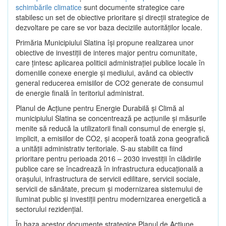
schimbările climatice
sunt documente strategice care
stabilesc un set de obiective prioritare şi direcţii strategice de
dezvoltare pe care se vor baza deciziile autorităţilor locale.
Primăria Municipiului Slatina îşi propune realizarea unor
obiective de investiţii de interes major pentru comunitate,
care ţintesc aplicarea politicii administraţiei publice locale în
domeniile conexe energie şi mediului, având ca obiectiv
general reducerea emisiilor de CO2 generate de consumul
de energie finală în teritoriul administrat.
Planul de Acţiune pentru Energie Durabilă şi Climă al
municipiului Slatina se concentrează pe acţiunile şi măsurile
menite să reducă la utilizatorii finali consumul de energie şi,
implicit, a emisiilor de CO2, şi acoperă toată zona geografică
a unităţii administrativ teritoriale. S-au stabilit ca fiind
prioritare pentru perioada 2016 – 2030 investiţii în clădirile
publice care se încadrează în infrastructura educaţională a
oraşului, infrastructura de servicii edilitare, servicii sociale,
servicii de sănătate, precum şi modernizarea sistemului de
iluminat public şi investiţii pentru modernizarea energetică a
sectorului rezidenţial.
În baza acestor documente strategice Planul de Acţiune