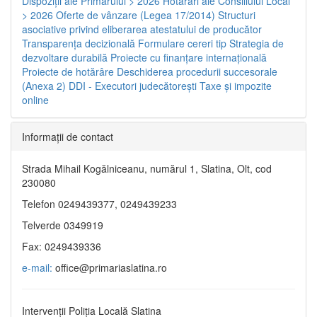
Dispoziţii ale Primarului > 2026
Hotărâri ale Consiliului Local
> 2026
Oferte de vânzare (Legea 17/2014)
Structuri
asociative privind eliberarea atestatului de producător
Transparenţa decizională
Formulare cereri tip
Strategia de
dezvoltare durabilă
Proiecte cu finanţare internaţională
Proiecte de hotărâre
Deschiderea procedurii succesorale
(Anexa 2)
DDI - Executori judecătorești
Taxe şi impozite
online
Informaţii de contact
Strada Mihail Kogălniceanu, numărul 1, Slatina, Olt, cod
230080
Telefon 0249439377, 0249439233
Telverde 0349919
Fax: 0249439336
e-mail:
office@primariaslatina.ro
Intervenții Poliția Locală Slatina