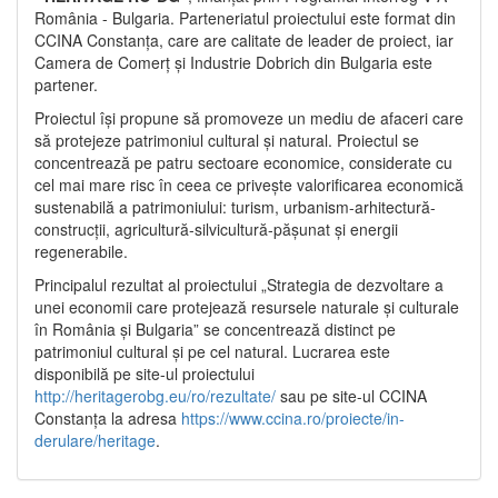
România - Bulgaria. Parteneriatul proiectului este format din
CCINA Constanța, care are calitate de leader de proiect, iar
Camera de Comerț și Industrie Dobrich din Bulgaria este
partener.
Proiectul își propune să promoveze un mediu de afaceri care
să protejeze patrimoniul cultural și natural. Proiectul se
concentrează pe patru sectoare economice, considerate cu
cel mai mare risc în ceea ce privește valorificarea economică
sustenabilă a patrimoniului: turism, urbanism-arhitectură-
construcții, agricultură-silvicultură-pășunat și energii
regenerabile.
Principalul rezultat al proiectului „Strategia de dezvoltare a
unei economii care protejează resursele naturale și culturale
în România și Bulgaria” se concentrează distinct pe
patrimoniul cultural și pe cel natural. Lucrarea este
disponibilă pe site-ul proiectului
http://heritagerobg.eu/ro/rezultate/
sau pe site-ul CCINA
Constanța la adresa
https://www.ccina.ro/proiecte/in-
derulare/heritage
.