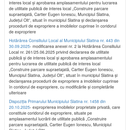
interes local și aprobarea amplasamentului pentru lucrarea
de utilitate publică de interes local „Construire parcare
supraetajată, Cartier Eugen Ionescu, Muncipiul Slatina,
Județul Olt”, situat în municipiul Slatina și declanșarea
procedurii de expropriere a imobilelor cuprinse în coridorul
de expropriere
Hotărârea Consiliului Local al Municipiului Slatina nr. 443 din
30.09.2025
- modificarea anexei nr. 2 la Hotărârea Consiliului
Local nr. 261/25.06.2025 privind declararea de utilitate
publică şi de interes local şi aprobarea amplasamentului
pentru lucrarea de utilitate publică de interes local
„Construire parcare supraetajată, Cartier Eugen Ionescu,
Muncipiul Slatina, Judeţul Olt”, situat în municipiul Slatina şi
declanşarea procedurii de expropriere a imobilelor cuprinse
în coridorul de expropriere, cu modificările şi completările
ulterioare
Dispoziția Primarului Municipiului Slatina nr. 1458 din
20.10.2025
- exproprierea imobilelor proprietate privată, care
constituie coridorul de expropriere, situate pe
amplasamentul lucrării de utilitate publică „Construire
parcare supraetajată, Cartier Eugen Ionescu, Municipiul