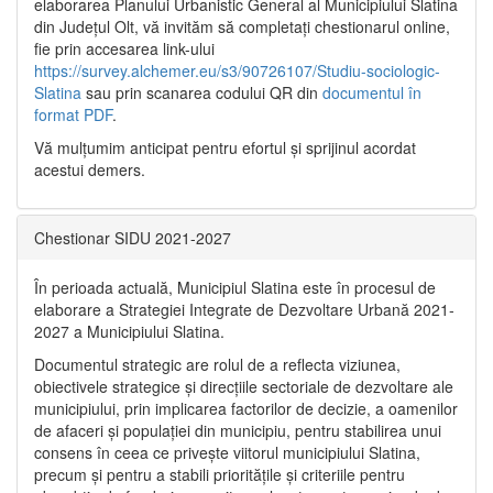
elaborarea Planului Urbanistic General al Municipiului Slatina
din Județul Olt, vă invităm să completați chestionarul online,
fie prin accesarea link-ului
https://survey.alchemer.eu/s3/90726107/Studiu-sociologic-
Slatina
sau prin scanarea codului QR din
documentul în
format PDF
.
Vă mulţumim anticipat pentru efortul şi sprijinul acordat
acestui demers.
Chestionar SIDU 2021-2027
În perioada actuală, Municipiul Slatina este în procesul de
elaborare a Strategiei Integrate de Dezvoltare Urbană 2021‐
2027 a Municipiului Slatina.
Documentul strategic are rolul de a reflecta viziunea,
obiectivele strategice și direcțiile sectoriale de dezvoltare ale
municipiului, prin implicarea factorilor de decizie, a oamenilor
de afaceri și populației din municipiu, pentru stabilirea unui
consens în ceea ce privește viitorul municipiului Slatina,
precum și pentru a stabili prioritățile și criteriile pentru