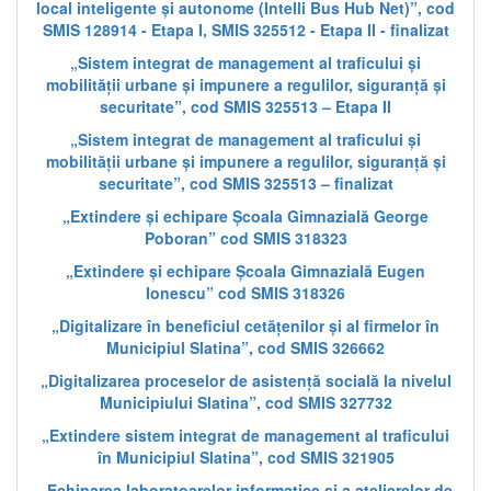
local inteligente și autonome (Intelli Bus Hub Net)”, cod
SMIS 128914 - Etapa I, SMIS 325512 - Etapa II - finalizat
„Sistem integrat de management al traficului și
mobilității urbane și impunere a regulilor, siguranță și
securitate”, cod SMIS 325513 – Etapa II
„Sistem integrat de management al traficului și
mobilității urbane și impunere a regulilor, siguranță și
securitate”, cod SMIS 325513 – finalizat
„Extindere și echipare Școala Gimnazială George
Poboran” cod SMIS 318323
„Extindere și echipare Școala Gimnazială Eugen
Ionescu” cod SMIS 318326
„Digitalizare în beneficiul cetățenilor și al firmelor în
Municipiul Slatina”, cod SMIS 326662
„Digitalizarea proceselor de asistență socială la nivelul
Municipiului Slatina”, cod SMIS 327732
„Extindere sistem integrat de management al traficului
în Municipiul Slatina”, cod SMIS 321905
„Echiparea laboratoarelor informatice și a atelierelor de