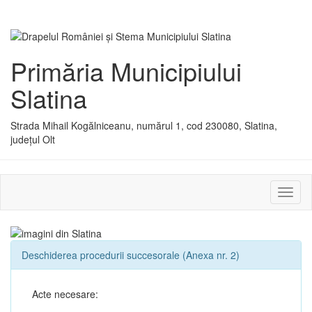
Primăria Municipiului
Slatina
Strada Mihail Kogălniceanu, numărul 1, cod 230080, Slatina,
județul Olt
Activ
sau
dezac
meniu
Deschiderea procedurii succesorale (Anexa nr. 2)
Acte necesare: