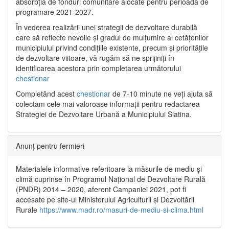
absorbția de fonduri comunitare alocate pentru perioada de
programare 2021-2027.
În vederea realizării unei strategii de dezvoltare durabilă
care să reflecte nevoile și gradul de mulțumire al cetățenilor
municipiului privind condițiile existente, precum și prioritățile
de dezvoltare viitoare, vă rugăm să ne sprijiniți în
identificarea acestora prin completarea următorului
chestionar
Completând acest
chestionar
de 7-10 minute ne veți ajuta să
colectam cele mai valoroase informații pentru redactarea
Strategiei de Dezvoltare Urbană a Municipiului Slatina.
Anunț pentru fermieri
Materialele informative referitoare la măsurile de mediu și
climă cuprinse în Programul Național de Dezvoltare Rurală
(PNDR) 2014 – 2020, aferent Campaniei 2021, pot fi
accesate pe site-ul Ministerului Agriculturii și Dezvoltării
Rurale
https://www.madr.ro/masuri-de-mediu-si-clima.html