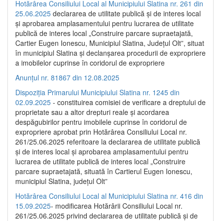
Hotărârea Consiliului Local al Municipiului Slatina nr. 261 din
25.06.2025
declararea de utilitate publică și de interes local
și aprobarea amplasamentului pentru lucrarea de utilitate
publică de interes local „Construire parcare supraetajată,
Cartier Eugen Ionescu, Municipiul Slatina, Județul Olt”, situat
în municipiul Slatina și declanșarea procedurii de expropriere
a imobilelor cuprinse în coridorul de expropriere
Anunțul nr. 81867 din 12.08.2025
Dispoziția Primarului Municipiului Slatina nr. 1245 din
02.09.2025
- constituirea comisiei de verificare a dreptului de
proprietate sau a altor drepturi reale și acordarea
despăgubirilor pentru imobilele cuprinse în coridorul de
expropriere aprobat prin Hotărârea Consiliului Local nr.
261/25.06.2025 referitoare la declararea de utilitate publică
și de interes local și aprobarea amplasamentului pentru
lucrarea de utilitate publică de interes local „Construire
parcare supraetajată, situată în Cartierul Eugen Ionescu,
municipiul Slatina, județul Olt”
Hotărârea Consiliului Local al Municipiului Slatina nr. 416 din
15.09.2025
- modificarea Hotărârii Consiliului Local nr.
261/25.06.2025 privind declararea de utilitate publică și de