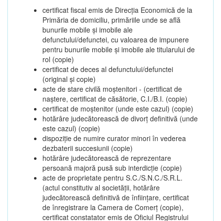
certificat fiscal emis de Direcția Economică de la
Primăria de domiciliu, primăriile unde se află
bunurile mobile și imobile ale
defunctului/defunctei, cu valoarea de impunere
pentru bunurile mobile și imobile ale titularului de
rol (copie)
certificat de deces al defunctului/defunctei
(original și copie)
acte de stare civilă moștenitori - (certificat de
naștere, certificat de căsătorie, C.I./B.I. (copie)
certificat de moștenitor (unde este cazul) (copie)
hotărâre judecătorească de divorț definitivă (unde
este cazul) (copie)
dispoziție de numire curator minori în vederea
dezbaterii succesiunii (copie)
hotărâre judecătorească de reprezentare
persoană majoră pusă sub interdicție (copie)
acte de proprietate pentru S.C./S.N.C./S.R.L.
(actul constitutiv al societății, hotărâre
judecătorească definitivă de înființare, certificat
de înregistrare la Camera de Comerț (copie),
certificat constatator emis de Oficiul Registrului