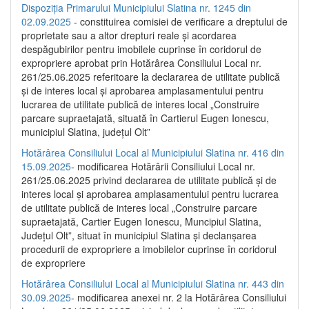
Dispoziția Primarului Municipiului Slatina nr. 1245 din
02.09.2025
- constituirea comisiei de verificare a dreptului de
proprietate sau a altor drepturi reale și acordarea
despăgubirilor pentru imobilele cuprinse în coridorul de
expropriere aprobat prin Hotărârea Consiliului Local nr.
261/25.06.2025 referitoare la declararea de utilitate publică
și de interes local și aprobarea amplasamentului pentru
lucrarea de utilitate publică de interes local „Construire
parcare supraetajată, situată în Cartierul Eugen Ionescu,
municipiul Slatina, județul Olt”
Hotărârea Consiliului Local al Municipiului Slatina nr. 416 din
15.09.2025
- modificarea Hotărârii Consiliului Local nr.
261/25.06.2025 privind declararea de utilitate publică și de
interes local și aprobarea amplasamentului pentru lucrarea
de utilitate publică de interes local „Construire parcare
supraetajată, Cartier Eugen Ionescu, Muncipiul Slatina,
Județul Olt”, situat în municipiul Slatina și declanșarea
procedurii de expropriere a imobilelor cuprinse în coridorul
de expropriere
Hotărârea Consiliului Local al Municipiului Slatina nr. 443 din
30.09.2025
- modificarea anexei nr. 2 la Hotărârea Consiliului