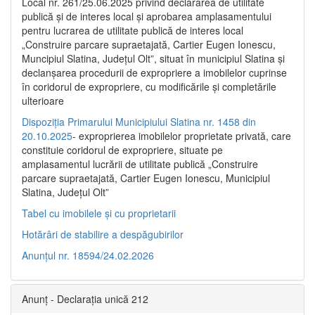
Local nr. 261/25.06.2025 privind declararea de utilitate
publică şi de interes local şi aprobarea amplasamentului
pentru lucrarea de utilitate publică de interes local
„Construire parcare supraetajată, Cartier Eugen Ionescu,
Muncipiul Slatina, Judeţul Olt”, situat în municipiul Slatina şi
declanşarea procedurii de expropriere a imobilelor cuprinse
în coridorul de expropriere, cu modificările şi completările
ulterioare
Dispoziția Primarului Municipiului Slatina nr. 1458 din
20.10.2025
- exproprierea imobilelor proprietate privată, care
constituie coridorul de expropriere, situate pe
amplasamentul lucrării de utilitate publică „Construire
parcare supraetajată, Cartier Eugen Ionescu, Municipiul
Slatina, Județul Olt”
Tabel cu imobilele și cu proprietarii
Hotărâri de stabilire a despăgubirilor
Anunțul nr. 18594/24.02.2026
Anunț - Declarația unică 212