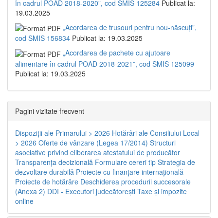
în cadrul POAD 2018-2020”, cod SMIS 125284
Publicat la:
19.03.2025
„Acordarea de trusouri pentru nou-născuți”,
cod SMIS 156834
Publicat la: 19.03.2025
„Acordarea de pachete cu ajutoare
alimentare în cadrul POAD 2018-2021”, cod SMIS 125099
Publicat la: 19.03.2025
Pagini vizitate frecvent
Dispoziţii ale Primarului > 2026
Hotărâri ale Consiliului Local
> 2026
Oferte de vânzare (Legea 17/2014)
Structuri
asociative privind eliberarea atestatului de producător
Transparenţa decizională
Formulare cereri tip
Strategia de
dezvoltare durabilă
Proiecte cu finanţare internaţională
Proiecte de hotărâre
Deschiderea procedurii succesorale
(Anexa 2)
DDI - Executori judecătorești
Taxe şi impozite
online