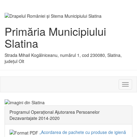
Primăria Municipiului
Slatina
Strada Mihail Kogălniceanu, numărul 1, cod 230080, Slatina,
județul Olt
Activ
sau
dezac
meniu
Programul Operațional Ajutorarea Persoanelor
Dezavantajate 2014-2020
„Acordarea de pachete cu produse de igienă