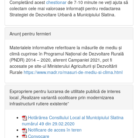
Completând acest
chestionar
de 7-10 minute ne veți ajuta să
colectam cele mai valoroase informații pentru redactarea
Strategiei de Dezvoltare Urbană a Municipiului Slatina.
Anunț pentru fermieri
Materialele informative referitoare la măsurile de mediu și
climă cuprinse în Programul Național de Dezvoltare Rurală
(PNDR) 2014 – 2020, aferent Campaniei 2021, pot fi
accesate pe site-ul Ministerului Agriculturii și Dezvoltării
Rurale
https://www.madr.ro/masuri-de-mediu-si-clima.html
Expropriere pentru lucrarea de utilitate publică de interes
local „Realizare variantă ocolitoare prin modernizarea
infrastructurii rutiere existente”
Hotărârea Consiliului Local al Municipiului Slatina
numărul 49 din 29.02.2020
Notificare de acces în teren
Convocare