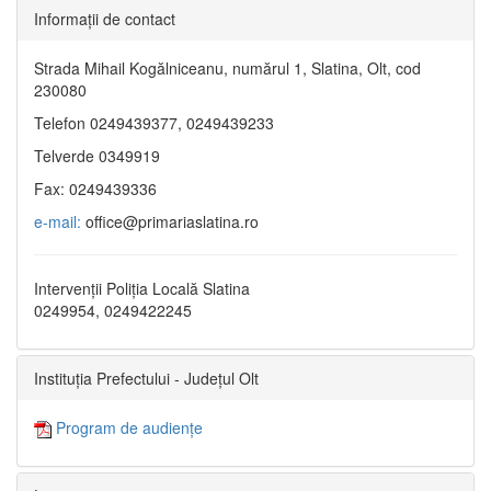
Informaţii de contact
Strada Mihail Kogălniceanu, numărul 1, Slatina, Olt, cod
230080
Telefon 0249439377, 0249439233
Telverde 0349919
Fax: 0249439336
e-mail:
office@primariaslatina.ro
Intervenții Poliția Locală Slatina
0249954, 0249422245
Instituția Prefectului - Județul Olt
Program de audiențe