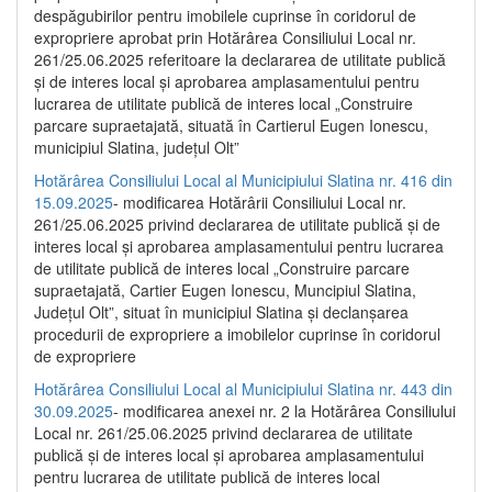
despăgubirilor pentru imobilele cuprinse în coridorul de
expropriere aprobat prin Hotărârea Consiliului Local nr.
261/25.06.2025 referitoare la declararea de utilitate publică
și de interes local și aprobarea amplasamentului pentru
lucrarea de utilitate publică de interes local „Construire
parcare supraetajată, situată în Cartierul Eugen Ionescu,
municipiul Slatina, județul Olt”
Hotărârea Consiliului Local al Municipiului Slatina nr. 416 din
15.09.2025
- modificarea Hotărârii Consiliului Local nr.
261/25.06.2025 privind declararea de utilitate publică și de
interes local și aprobarea amplasamentului pentru lucrarea
de utilitate publică de interes local „Construire parcare
supraetajată, Cartier Eugen Ionescu, Muncipiul Slatina,
Județul Olt”, situat în municipiul Slatina și declanșarea
procedurii de expropriere a imobilelor cuprinse în coridorul
de expropriere
Hotărârea Consiliului Local al Municipiului Slatina nr. 443 din
30.09.2025
- modificarea anexei nr. 2 la Hotărârea Consiliului
Local nr. 261/25.06.2025 privind declararea de utilitate
publică şi de interes local şi aprobarea amplasamentului
pentru lucrarea de utilitate publică de interes local