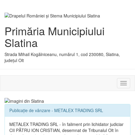
Primăria Municipiului
Slatina
Strada Mihail Kogălniceanu, numărul 1, cod 230080, Slatina,
județul Olt
Activ
sau
dezac
meniu
Publicație de vânzare - METALEX TRADING SRL
METALEX TRADING SRL - în faliment prin lichidator judiciar
CII PĂTRU ION CRISTIAN, desemnat de Tribunalul Olt în