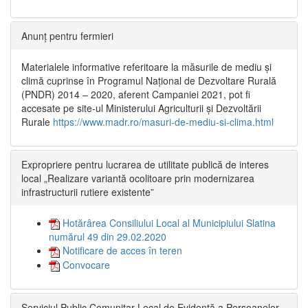
Anunț pentru fermieri
Materialele informative referitoare la măsurile de mediu și
climă cuprinse în Programul Național de Dezvoltare Rurală
(PNDR) 2014 – 2020, aferent Campaniei 2021, pot fi
accesate pe site-ul Ministerului Agriculturii și Dezvoltării
Rurale
https://www.madr.ro/masuri-de-mediu-si-clima.html
Expropriere pentru lucrarea de utilitate publică de interes
local „Realizare variantă ocolitoare prin modernizarea
infrastructurii rutiere existente”
Hotărârea Consiliului Local al Municipiului Slatina
numărul 49 din 29.02.2020
Notificare de acces în teren
Convocare
Serviciul Public Comunitar Local de Evidență a Persoanelor