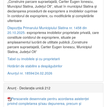
„Construire parcare supraetajată, Cartier Eugen Ionescu,
Muncipiul Slatina, Judeţul Olt”, situat în municipiul Slatina şi
declanşarea procedurii de expropriere a imobilelor cuprinse
în coridorul de expropriere, cu modificările şi completările
ulterioare
Dispoziția Primarului Municipiului Slatina nr. 1458 din
20.10.2025
- exproprierea imobilelor proprietate privată, care
constituie coridorul de expropriere, situate pe
amplasamentul lucrării de utilitate publică „Construire
parcare supraetajată, Cartier Eugen Ionescu, Municipiul
Slatina, Județul Olt”
Tabel cu imobilele și cu proprietarii
Hotărâri de stabilire a despăgubirilor
Anunțul nr. 18594/24.02.2026
Anunț - Declarația unică 212
Persoanele desemnate pentru acordarea asistenței
privind completarea și/sau depunerea, precum și