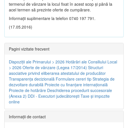
termenul de vânzare la locul fixat în acest scop și până la
acel termen să prezinte oferte de cumpărare.
Informații suplimentare la telefon 0740 197 791.
(17.05.2016)
Pagini vizitate frecvent
Dispoziţii ale Primarului > 2026
Hotărâri ale Consiliului Local
> 2026
Oferte de vânzare (Legea 17/2014)
Structuri
asociative privind eliberarea atestatului de producător
Transparenţa decizională
Formulare cereri tip
Strategia de
dezvoltare durabilă
Proiecte cu finanţare internaţională
Proiecte de hotărâre
Deschiderea procedurii succesorale
(Anexa 2)
DDI - Executori judecătorești
Taxe şi impozite
online
Informaţii de contact