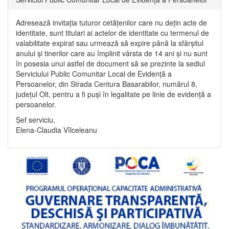
Adresează invitația tuturor cetățenilor care nu dețin acte de
identitate, sunt titulari ai actelor de identitate cu termenul de
valabilitate expirat sau urmează să expire până la sfârșitul
anului și tinerilor care au împlinit vârsta de 14 ani și nu sunt
în posesia unui astfel de document să se prezinte la sediul
Serviciului Public Comunitar Local de Evidență a
Persoanelor, din Strada Centura Basarabilor, numărul 8,
județul Olt, pentru a fi puși în legalitate pe linie de evidență a
persoanelor.
Șef serviciu,
Elena-Claudia Vîlceleanu