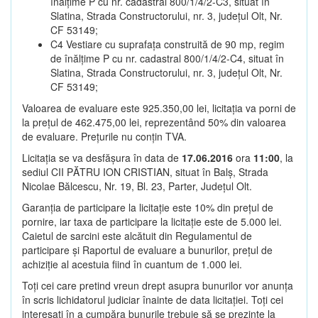
înălțime P cu nr. cadastral 800/1/4/2-C3, situat în
Slatina, Strada Constructorului, nr. 3, județul Olt, Nr.
CF 53149;
C4 Vestiare cu suprafața construită de 90 mp, regim
de înălțime P cu nr. cadastral 800/1/4/2-C4, situat în
Slatina, Strada Constructorului, nr. 3, județul Olt, Nr.
CF 53149;
Valoarea de evaluare este 925.350,00 lei, licitația va porni de
la prețul de 462.475,00 lei, reprezentând 50% din valoarea
de evaluare. Prețurile nu conțin TVA.
Licitația se va desfășura în data de
17.06.2016
ora
11:00
, la
sediul CII PĂTRU ION CRISTIAN, situat în Balș, Strada
Nicolae Bălcescu, Nr. 19, Bl. 23, Parter, Județul Olt.
Garanția de participare la licitație este 10% din prețul de
pornire, iar taxa de participare la licitație este de 5.000 lei.
Caietul de sarcini este alcătuit din Regulamentul de
participare și Raportul de evaluare a bunurilor, prețul de
achiziție al acestuia fiind în cuantum de 1.000 lei.
Toți cei care pretind vreun drept asupra bunurilor vor anunța
în scris lichidatorul judiciar înainte de data licitației. Toți cei
interesați în a cumpăra bunurile trebuie să se prezinte la