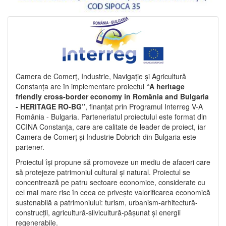
Camera de Comerț, Industrie, Navigație și Agricultură
Constanța are în implementare proiectul
“A heritage
friendly cross-border economy in România and Bulgaria
- HERITAGE RO-BG”
, finanțat prin Programul Interreg V-A
România - Bulgaria. Parteneriatul proiectului este format din
CCINA Constanța, care are calitate de leader de proiect, iar
Camera de Comerț și Industrie Dobrich din Bulgaria este
partener.
Proiectul își propune să promoveze un mediu de afaceri care
să protejeze patrimoniul cultural și natural. Proiectul se
concentrează pe patru sectoare economice, considerate cu
cel mai mare risc în ceea ce privește valorificarea economică
sustenabilă a patrimoniului: turism, urbanism-arhitectură-
construcții, agricultură-silvicultură-pășunat și energii
regenerabile.