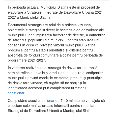
În perioada actuală, Municipiul Slatina este în procesul de
elaborare a Strategiei Integrate de Dezvoltare Urbană 2021‐
2027 a Municipiului Slatina.
Documentul strategic are rolul de a reflecta viziunea,
obiectivele strategice și direcțiile sectoriale de dezvoltare ale
municipiului, prin implicarea factorilor de decizie, a oamenilor
de afaceri și populației din municipiu, pentru stabilirea unui
consens în ceea ce privește viitorul municipiului Slatina,
precum și pentru a stabili prioritățile și criteriile pentru
absorbția de fonduri comunitare alocate pentru perioada de
programare 2021-2027.
În vederea realizării unei strategii de dezvoltare durabilă
care să reflecte nevoile și gradul de mulțumire al cetățenilor
municipiului privind condițiile existente, precum și prioritățile
de dezvoltare viitoare, vă rugăm să ne sprijiniți în
identificarea acestora prin completarea următorului
chestionar
Completând acest
chestionar
de 7-10 minute ne veți ajuta să
colectam cele mai valoroase informații pentru redactarea
Strategiei de Dezvoltare Urbană a Municipiului Slatina.