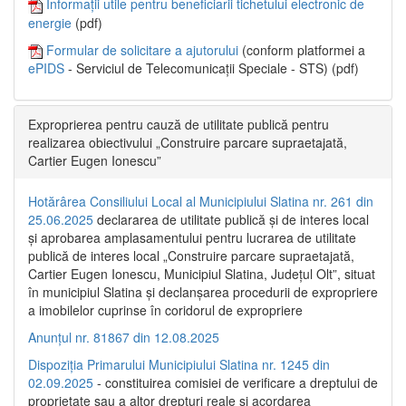
Informații utile pentru beneficiarii tichetului electronic de
energie
(pdf)
Formular de solicitare a ajutorului
(conform platformei a
ePIDS
- Serviciul de Telecomunicații Speciale - STS) (pdf)
Exproprierea pentru cauză de utilitate publică pentru
realizarea obiectivului „Construire parcare supraetajată,
Cartier Eugen Ionescu”
Hotărârea Consiliului Local al Municipiului Slatina nr. 261 din
25.06.2025
declararea de utilitate publică și de interes local
și aprobarea amplasamentului pentru lucrarea de utilitate
publică de interes local „Construire parcare supraetajată,
Cartier Eugen Ionescu, Municipiul Slatina, Județul Olt”, situat
în municipiul Slatina și declanșarea procedurii de expropriere
a imobilelor cuprinse în coridorul de expropriere
Anunțul nr. 81867 din 12.08.2025
Dispoziția Primarului Municipiului Slatina nr. 1245 din
02.09.2025
- constituirea comisiei de verificare a dreptului de
proprietate sau a altor drepturi reale și acordarea