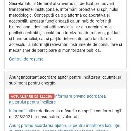
Secretariatului General al Guvernului, dedicat promovării
transparenței instituționale, informării proactive și sprijinului
metodologic. Concepută ca o platformă colaborativă și
accesibilă, aceasta funcționează ca un hub de referință
bidirecțional, destinat atât specialiștilor din administrația
publică centrală și locală, prin furnizarea de resurse, ghiduri
și bune practici, cât și părților interesate, prin facilitarea
accesului la informații relevante, instrumente de consultare și
mecanisme de participare și monitorizare publică.
Centrul de resurse
Anunț important acordare ajutor pentru încălzirea locuinței și
supliment pentru energie
Informare privind acordarea
ACTUALIZARE (23.12.2025)
ajutorului pentru încălzire
Informații utile
referitoare la măsurile de sprijin conform Legii
nr. 226/2021 - consumatorul vulnerabil
Anunț privind acordarea ajutorului pentru încălzirea locuinței
cu gaze naturale, energie electrică sau lemne, cărbuni,