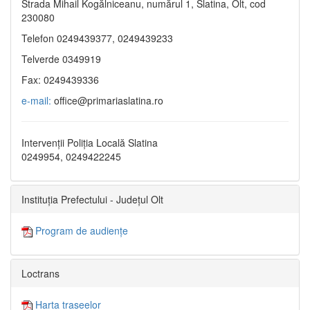
Strada Mihail Kogălniceanu, numărul 1, Slatina, Olt, cod
230080
Telefon 0249439377, 0249439233
Telverde 0349919
Fax: 0249439336
e-mail:
office@primariaslatina.ro
Intervenții Poliția Locală Slatina
0249954, 0249422245
Instituția Prefectului - Județul Olt
Program de audiențe
Loctrans
Harta traseelor